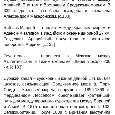
Аравией, Египтом и Восточным Средиземноморьем. В
332 г. до н.э. Газа была осаждена и захвачена
Александром Македонским. [с.133]
Баб-эль-Мандеб – пролив между Красным морем и
Аденским заливом в Индийском океане шириной 27 км.
Разделяет Аравийский полуостров и восточное
побережье Африки. [с.133]
Теуантепек – перешеек в Мексике между
Атлантическим и Тихим океанами. Ширина около 200
км. [с.133]
Суэцкий канал – судоходный канал длиной 171 км, без
шлюзов, связывающий Средиземное море (г. Порт-
Саид) с Красным морем, сооружен в 1859-1869 гг.
Фердинандом Лессепсом, обеспечивает кратчайший
путь для международного судоходства между Европой
и Азией. В 1875 г. канал попал под контроль [с.133]
Великобритании. После 1888 г. Британия выступила