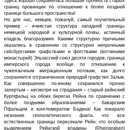
Здесь хорошо сохранилась большая прочность старых
границ провинции по отношению к более поздней
границе большого пространства!
Но для нас, немцев, пожалуй, самый поучительный
пример – ячеистая структура западной границы
немецкой народной и культурной почвы, истинный
кладезь благоразумия. Какими структурно прочными
оказались в сравнении со структурно непрочными
габсбургскими графствами и фогствами (вотчинами
монастырей) Эльзасский союз десяти городов, граница
имперского города вообще по отношению к
чужеязычным миграционным потокам, как долго
сохраняется отграниченное природой графство Зальм.
Как совершенно по-иному сохранился прочно
запертым – несмотря на страдания – старый рейнский
Курпфальц на обоих берегах Рейна по сравнению с
более поздними образованиями – баварским
Пфальцем и конгломератом Бадена! Как покарало
незнание геополитического факта, что все
естественные границы пересекали Рейн, что особым
выделением Рейнской впадины (Rheingraben)