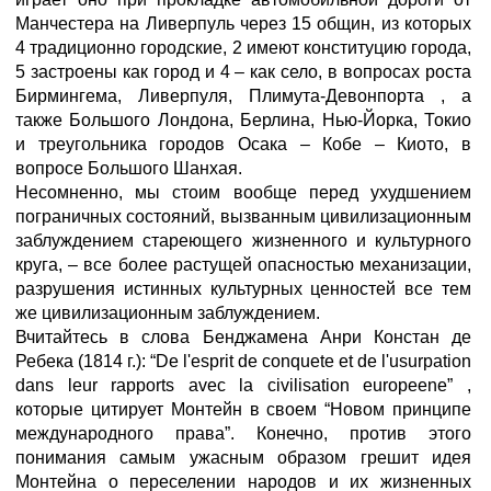
Манчестера на Ливерпуль через 15 общин, из которых
4 традиционно городские, 2 имеют конституцию города,
5 застроены как город и 4 – как село, в вопросах роста
Бирмингема, Ливерпуля, Плимута-Девонпорта , а
также Большого Лондона, Берлина, Нью-Йорка, Токио
и треугольника городов Осака – Кобе – Киото, в
вопросе Большого Шанхая.
Несомненно, мы стоим вообще перед ухудшением
пограничных состояний, вызванным цивилизационным
заблуждением стареющего жизненного и культурного
круга, – все более растущей опасностью механизации,
разрушения истинных культурных ценностей все тем
же цивилизационным заблуждением.
Вчитайтесь в слова Бенджамена Анри Констан де
Ребека (1814 г.): “De l'esprit de conquete et de l'usurpation
dans leur rapports avec la civilisation europeene” ,
которые цитирует Монтейн в своем “Новом принципе
международного права”. Конечно, против этого
понимания самым ужасным образом грешит идея
Монтейна о переселении народов и их жизненных