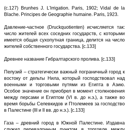
(с.127) Brunhes J. L'lrrigation. Paris, 1902; Vidal de la
Blache. Principes de Geographie humaine. Paris, 1923.
Давление-частное (Druckquotienten) исчисляется так:
число жителей всех соседних государств, с которыми
имеется общая сухопутная граница, делится на число
жителей собственного государства. [с.133]
Древнее название Гибралтарского пролива. [с.133]
Пелузий – стратегически важный пограничный город к
востоку от дельты Нила, который господствовал над
военными и торговыми путями из Египта в Азию.
Особое значение он приобрел в момент столкновения
между персами и Египтом (VI в. до н.э.), а также во
время борьбы Селевкидов и Птолемеев за господство
в Палестине (III и II вв. до н.э.). [с.133]
Газа – древний город в Южной Палестине. Издавна
служил перевалочным пунктом в торговле между