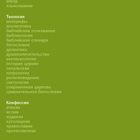
юмор
языкознание
Теология
апокрифы
апологетика
библейские толкования
библиология
библейские словари
богословие
догматика
душепопечительство
екклесиология
история церкви
оккультизм
патрология
религиоведение
сектология
современная церковь
сравнительное богословие
Конфессии
атеизм
ислам
иудаизм
католицизм
православие
протестантизм