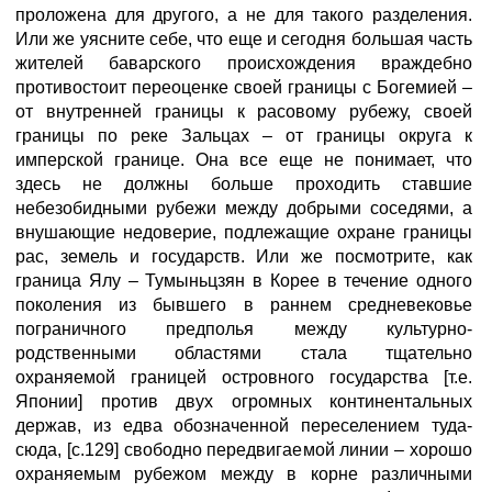
проложена для другого, а не для такого разделения.
Или же уясните себе, что еще и сегодня большая часть
жителей баварского происхождения враждебно
противостоит переоценке своей границы с Богемией –
от внутренней границы к расовому рубежу, своей
границы по реке Зальцах – от границы округа к
имперской границе. Она все еще не понимает, что
здесь не должны больше проходить ставшие
небезобидными рубежи между добрыми соседями, а
внушающие недоверие, подлежащие охране границы
рас, земель и государств. Или же посмотрите, как
граница Ялу – Тумыньцзян в Корее в течение одного
поколения из бывшего в раннем средневековье
пограничного предполья между культурно-
родственными областями стала тщательно
охраняемой границей островного государства [т.е.
Японии] против двух огромных континентальных
держав, из едва обозначенной переселением туда-
сюда, [с.129] свободно передвигаемой линии – хорошо
охраняемым рубежом между в корне различными