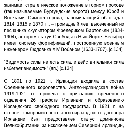
занимает стратегическое положение в горном проходе
(так называемые Бургундские ворота) между Юрой и
Вогезами. Символ города, напоминающий об осадах
1814, 1815 и 1870 гг., – громадный лев, высеченный из
песчаника скульптором Фредериком Бартольди (1834-
1904), автором статуи Свободы в Нью-Йорке. Бельфор
имеет систему фортификаций, построенную военным
инженером Людовика XIV Вобаном (1633-1707). [с.134]
“Видимость силы не есть сила, и действительная сила
избегает видимости” (яп.) [с.134]
С 1801 по 1921 г. Ирландия входила в состав
Соединенного королевства. Англо-ирландская война
1919-1921 гг. привела к признанию временного
отделения 26 графств Ирландии и образованию
Ирландского свободного государства. В 1921 г. на
основе компромиссного англо-ирландского договора
Ирландии был предоставлен статус доминиона
Великобритании, за исключением Северной Ирландии,