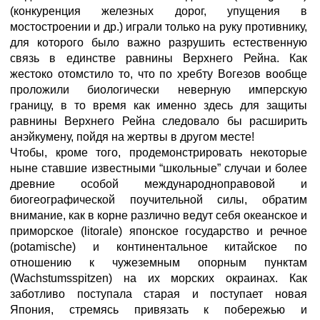
(конкуренция железных дорог, упущения в
мостостроении и др.) играли только на руку противнику,
для которого было важно разрушить естественную
связь в единстве равнины Верхнего Рейна. Как
жестоко отомстило то, что по хребту Вогезов вообще
проложили биологически неверную имперскую
границу, в то время как именно здесь для защиты
равнины Верхнего Рейна следовало бы расширить
анэйкумену, пойдя на жертвы в другом месте!
Чтобы, кроме того, продемонстрировать некоторые
ныне ставшие известными “школьные” случаи и более
древние особой международноправовой и
биогеографической поучительной силы, обратим
внимание, как в корне различно ведут себя океанское и
приморское (litorale) японское государство и речное
(potamische) и континентальное китайское по
отношению к чужеземным опорным пунктам
(Wachstumsspitzen) на их морских окраинах. Как
заботливо поступала старая и поступает новая
Япония, стремясь привязать к побережью и