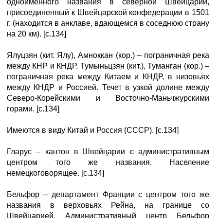
одноименного названия в северной Швейцарии,
присоединенный к Швейцарской конфедерации в 1501
г. (находится в анклаве, вдающемся в соседнюю страну
на 20 км). [с.134]
Ялуцзян (кит. Ялу), Амноккан (кор.) – пограничная река
между КНР и КНДР. Тумыньцзян (кит.), Туманган (кор.) –
пограничная река между Китаем и КНДР, в низовьях
между КНДР и Россией. Течет в узкой долине между
Северо-Корейскими и Восточно-Маньчжурскими
горами. [с.134]
Имеются в виду Китай и Россия (СССР). [с.134]
Глapyc – кантон в Швейцарии с административным
центром того же названия. Население
немецкоговорящее. [с.134]
Бельфор – департамент Франции с центром того же
названия в верховьях Рейна, на границе со
Швейцарией. Административный центр Бельфор