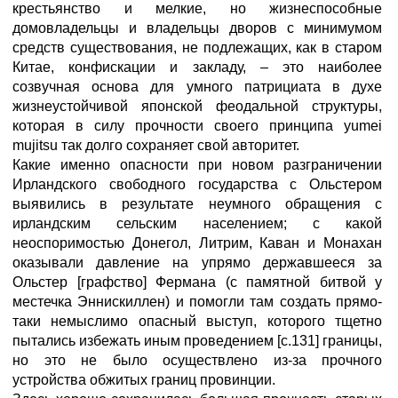
крестьянство и мелкие, но жизнеспособные
домовладельцы и владельцы дворов с минимумом
средств существования, не подлежащих, как в старом
Китае, конфискации и закладу, – это наиболее
созвучная основа для умного патрициата в духе
жизнеустойчивой японской феодальной структуры,
которая в силу прочности своего принципа yumei
mujitsu так долго сохраняет свой авторитет.
Какие именно опасности при новом разграничении
Ирландского свободного государства с Ольстером
выявились в результате неумного обращения с
ирландским сельским населением; с какой
неоспоримостью Донегол, Литрим, Каван и Монахан
оказывали давление на упрямо державшееся за
Ольстер [графство] Фермана (с памятной битвой у
местечка Эннискиллен) и помогли там создать прямо-
таки немыслимо опасный выступ, которого тщетно
пытались избежать иным проведением [с.131] границы,
но это не было осуществлено из-за прочного
устройства обжитых границ провинции.