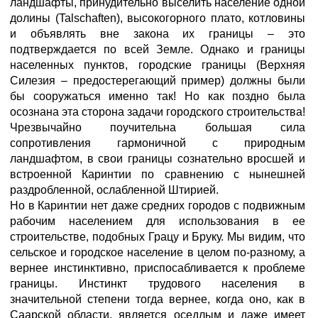
ландшафты, принудительно выселить население одной
долины (Talschaften), высокогорного плато, котловины
и объявлять вне закона их границы – это
подтверждается по всей Земле. Однако и границы
населенных пунктов, городские границы (Верхняя
Силезия – предостерегающий пример) должны были
бы сооружаться именно так! Но как поздно была
осознана эта сторона задачи городского строительства!
Чрезвычайно поучительна большая сила
сопротивления гармоничной с природным
ландшафтом, в свои границы сознательно вросшей и
встроенной Каринтии по сравнению с нынешней
раздробленной, ослабленной Штирией.
Но в Каринтии нет даже средних городов с подвижным
рабочим населением для использования в ее
строительстве, подобных Грацу и Бруку. Мы видим, что
сельское и городское население в целом по-разному, а
вернее инстинктивно, приспосабливается к проблеме
границы. Инстинкт трудового населения в
значительной степени тогда вернее, когда оно, как в
Саарской области, является оседлым и даже имеет