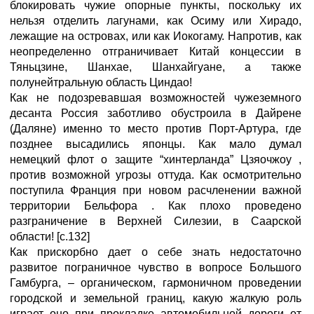
блокировать чужие опорные пункты, поскольку их
нельзя отделить лагунами, как Осиму или Хирадо,
лежащие на островах, или как Иокогаму. Напротив, как
неопределенно отграничивает Китай концессии в
Тяньцзине, Шанхае, Шанхайгуане, а также
полунейтральную область Циндао!
Как не подозревавшая возможностей чужеземного
десанта Россия заботливо обустроила в Дайрене
(Даляне) именно то место против Порт-Артура, где
позднее высадились японцы. Как мало думал
немецкий флот о защите “хинтерланда” Цзяочжоу ,
против возможной угрозы оттуда. Как осмотрительно
поступила Франция при новом расчленении важной
территории Бельфора . Как плохо проведено
разграничение в Верхней Силезии, в Саарской
области! [с.132]
Как прискорбно дает о себе знать недостаточно
развитое пограничное чувство в вопросе Большого
Гамбурга, – органическом, гармоничном проведении
городской и земельной границ, какую жалкую роль
играет оно при прокладке автомобильной дороги от