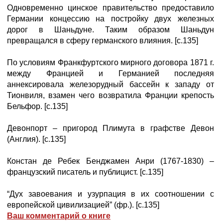
Одновременно цинское правительство предоставило
Германии концессию на постройку двух железных
дорог в Шаньдуне. Таким образом Шаньдун
превращался в сферу германского влияния. [с.135]
По условиям Франкфуртского мирного договора 1871 г.
между Францией и Германией последняя
аннексировала железорудный бассейн к западу от
Тионвиля, взамен чего возвратила Франции крепость
Бельфор. [с.135]
Девонпорт – пригород Плимута в графстве Девон
(Англия). [с.135]
Констан де Ребек Бенджамен Анри (1767-1830) –
французский писатель и публицист. [с.135]
“Дух завоевания и узурпация в их соотношении с
европейской цивилизацией” (фр.). [с.135]
Ваш комментарий о книге