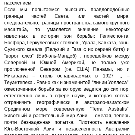
населением.
Если мы попытаемся выяснить правдоподобные
границы частей Света, или частей мира,
следовательно, границы пространства самого крупного
масштаба, то умаляется значение некоторых
известных в истории зон борьбы: Геллеспонта,
Босфора, Геркулесовых столбов , Урала, Кавказа, зоны
Суэцкого канала (Пелузий и Газа с их серией битв) и
“ворот слез” (Баб-эль-Мандеб) , перешейков между
Северной и Южной Америкой, не только уже
проглоченной Севером [т.е. США] Панамы, но и
Никарагуа – столь оспариваемых в 1927 г., –
Теуантепека . Равно как и знаменитой “линии Уоллеса”,
ожесточенная борьба за которую ведется до сих пор,
естественно лишь в сфере науки, и которая хотела
отграничить географически в австрало-азиатском
Срединном море современную “Terra Australis”,
животный и растительный мир Азии, – смелая, теперь
почти безнадежная попытка. Плотность населения
Юго-Восточной Азии и незаселенность Австралии