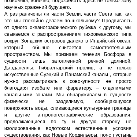
позволяют, конечно, подозревать здесь не только зону
научных сражений будущего.
А разграничены ли части Земли, части Света так, как
это мы спокойно делаем по-школьному? Продвигаясь
от одного океанографического рубежа к другому, мы
свыкаемся с распространением тихоокеанского типа
вокруг Зондских островов далеко в Индийский океан,
который обычно считается самостоятельным
пространством. Мы признаем течения Босфора в
сущности лишь затопленной речной долиной,
Дарданеллы, Гибралтарский пролив, а не только
искусственные Суэцкий и Панамский каналы , которые
нужно рассматривать в совокупности не просто
благодаря изобате или фарватеру, – отделимыми
канальными зонами. Мы обнаруживаем в сущности
физически не разделимую, сообщающуюся
поверхность воды, сливающиеся культурные границы
и другие антропогеографические образования,
продолжающиеся по ту и другую сторону, не
изолированные водотоком естественные условия
существования, как Новые Кордильеры, пояс пустынь