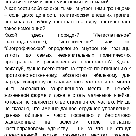
политическими и экономическими системами!
А как вести себя со скрытыми, внутренними границами
– если даже ценность политических внешних границ,
невзирая на глубину пространства, вдруг претерпевает
такое изменение?
Какой здесь порядок? “Легислативное”
(законодательное), “историческое” или же
“биографическое” определение внутренней границы
вплоть до самых незначительных политических
пространств и расчлененных пространств? Здесь,
пожалуй, лучше всего стоит на страже по отношению к
противоестественному, абсолютно гибельному для
народа коварству осознание того, что нет и не может
быть абсолютно заброшенного места в некоей
жизненной форме и даже в столь маленькой ячейке,
которая не является ответственной ее частью. Нигде
не сказано, что именно данное окружное управление,
данная община – часто поспешно и бестолково
разложенные на зеленом столе согласно
частноправовому удобству – ни за что не станут
ответственной частью, уязвимым местом границы