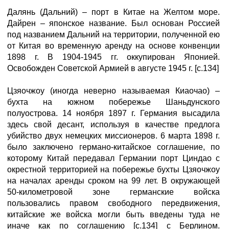
Далянь (Дальний) – порт в Китае на Желтом море.
Дайрен – японское название. Был основан Россией
под названием Дальний на территории, полученной ею
от Китая во временную аренду на основе конвенции
1898 г. В 1904-1945 гг. оккупирован Японией.
Освобожден Советской Армией в августе 1945 г. [с.134]
Цзяочжоу (иногда неверно называемая Киаочао) –
бухта на южном побережье Шаньдунского
полуострова. 14 ноября 1897 г. Германия высадила
здесь свой десант, используя в качестве предлога
убийство двух немецких миссионеров. 6 марта 1898 г.
было заключено германо-китайское соглашение, по
которому Китай передавал Германии порт Циндао с
окрестной территорией на побережье бухты Цзяочжоу
на началах аренды сроком на 99 лет. В окружающей
50-километровой зоне германские войска
пользовались правом свободного передвижения,
китайские же войска могли быть введены туда не
иначе как по соглашению [с.134] с Берлином.