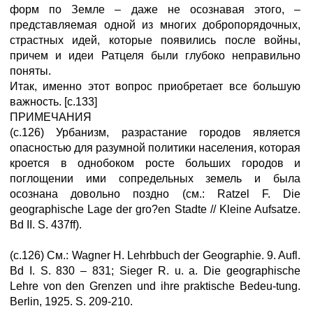
форм по Земле – даже не осознавая этого, –
представляемая одной из многих добропорядочных,
страстных идей, которые появились после войны,
причем и идеи Ратцеля были глубоко неправильно
поняты.
Итак, именно этот вопрос приобретает все большую
важность. [с.133]
ПРИМЕЧАНИЯ
(с.126) Урбанизм, разрастание городов является
опасностью для разумной политики населения, которая
кроется в однобоком росте больших городов и
поглощении ими сопредельных земель и была
осознана довольно поздно (см.: Ratzel F. Die
geographische Lage der gro?en Stadte // Kleine Aufsatze.
Bd II. S. 437ff).
(с.126) См.: Wagner H. Lehrbbuch der Geographie. 9. Aufl.
Bd I. S. 830 – 831; Sieger R. u. a. Die geographische
Lehre von den Grenzen und ihre praktische Bedeu-tung.
Berlin, 1925. S. 209-210.