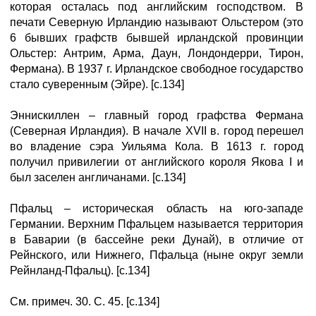
которая осталась под английским господством. В
печати Северную Ирландию называют Ольстером (это
6 бывших графств бывшей ирландской провинции
Ольстер: Антрим, Арма, Даун, Лондондерри, Тирон,
Фермана). В 1937 г. Ирландское свободное государство
стало суверенным (Эйре). [с.134]
Эннискиллен – главный город графства Фермана
(Северная Ирландия). В начале XVII в. город перешел
во владение сэра Уильяма Кола. В 1613 г. город
получил привилегии от английского короля Якова I и
был заселен англичанами. [с.134]
Пфальц – историческая область на юго-западе
Германии. Верхним Пфальцем называется территория
в Баварии (в бассейне реки Дунай), в отличие от
Рейнского, или Нижнего, Пфальца (ныне округ земли
Рейнланд-Пфальц). [с.134]
См. примеч. 30. С. 45. [с.134]