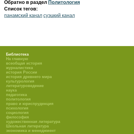
Обратно в раздел
Политология
Список тегов:
панамский канал
суэцкий канал
Библиотека
На главную
всеобщая история
журналистика
история России
история древнего мира
культурология
литературоведение
наука
педагогика
политология
право и юриспруденция
психология
социология
философия
художественная литература
Школьная литература
экономика и менеджмент