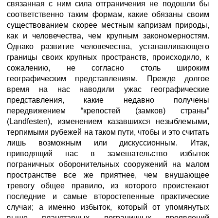
связанная с ним сила отграничения не подошли бы
соответственно таким формам, какие обязаны своим
существованием скорее местным капризам природы,
как и человечества, чем крупным закономерностям.
Однако развитие человечества, устанавливающего
границы своих крупных пространств, происходило, к
сожалению, не согласно столь широким
географическим представлениям. Прежде долгое
время на нас наводили ужас географические
представления, какие недавно получены
передвижением “крепостей (замков) страны”
(Landfesten), изменением казавшихся незыблемыми,
терпимыми рубежей на таком пути, чтобы и это считать
лишь возможным или дискуссионным. Итак,
приводящий нас в замешательство избыток
пограничных оборонительных сооружений на малом
пространстве все же приятнее, чем внушающее
тревогу общее правило, из которого проистекают
последние и самые второстепенные практические
случаи; а именно избыток, который от упомянутых
выше планетарных пограничных проявлений