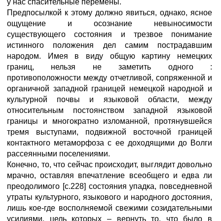
у нас спасительные перемены.
Предпосылкой к этому должно явиться, однако, ясное
ощущение и осознание невыносимости
существующего состояния и трезвое понимание
истинного положения дел самим пострадавшим
народом. Имея в виду общую картину немецких
границ, нельзя не заметить одного :
противоположности между отчетливой, сопряженной и
органичной западной границей немецкой народной и
культурной почвы и языковой области, между
относительным постоянством западной языковой
границы и многократно изломанной, протянувшейся
тремя выступами, подвижной восточной границей
контактного метаморфоза с ее доходящими до Волги
рассеянными поселениями.
Конечно, то, что сейчас происходит, выглядит довольно
мрачно, оставляя впечатление всеобщего и едва ли
преодолимого [с.228] состояния упадка, повседневной
утраты культурного, языкового и народного достояния,
лишь кое-где восполняемой свежими созидательными
усилиями, цель которых – вернуть то, что было в