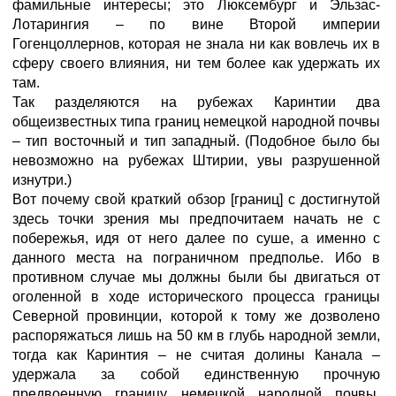
фамильные интересы; это Люксембург и Эльзас-
Лотарингия – по вине Второй империи
Гогенцоллернов, которая не знала ни как вовлечь их в
сферу своего влияния, ни тем более как удержать их
там.
Так разделяются на рубежах Каринтии два
общеизвестных типа границ немецкой народной почвы
– тип восточный и тип западный. (Подобное было бы
невозможно на рубежах Штирии, увы разрушенной
изнутри.)
Вот почему свой краткий обзор [границ] с достигнутой
здесь точки зрения мы предпочитаем начать не с
побережья, идя от него далее по суше, а именно с
данного места на пограничном предполье. Ибо в
противном случае мы должны были бы двигаться от
оголенной в ходе исторического процесса границы
Северной провинции, которой к тому же дозволено
распоряжаться лишь на 50 км в глубь народной земли,
тогда как Каринтия – не считая долины Канала –
удержала за собой единственную прочную
предвоенную границу немецкой народной почвы,