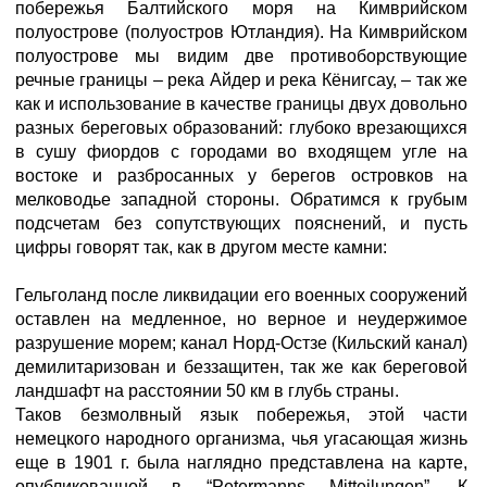
побережья Балтийского моря на Кимврийском
полуострове (полуостров Ютландия). На Кимврийском
полуострове мы видим две противоборствующие
речные границы – река Айдер и река Кёнигсау, – так же
как и использование в качестве границы двух довольно
разных береговых образований: глубоко врезающихся
в сушу фиордов с городами во входящем угле на
востоке и разбросанных у берегов островков на
мелководье западной стороны. Обратимся к грубым
подсчетам без сопутствующих пояснений, и пусть
цифры говорят так, как в другом месте камни:
Гельголанд после ликвидации его военных сооружений
оставлен на медленное, но верное и неудержимое
разрушение морем; канал Норд-Остзе (Кильский канал)
демилитаризован и беззащитен, так же как береговой
ландшафт на расстоянии 50 км в глубь страны.
Таков безмолвный язык побережья, этой части
немецкого народного организма, чья угасающая жизнь
еще в 1901 г. была наглядно представлена на карте,
опубликованной в “Petermanns Mitteilungen”. К