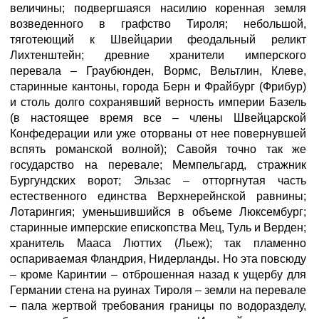
величины; подвергшаяся насилию коренная земля
возведенного в графство Тироля; небольшой,
тяготеющий к Швейцарии феодальный реликт
Лихтенштейн; древние хранители имперского
перевала – Граубюнден, Вормс, Вельтлин, Клеве,
старинные кантоны, города Берн и Фрайбург (Фрибур)
и столь долго сохранявший верность империи Базель
(в настоящее время все – члены Швейцарской
Конфедерации или уже оторваны от нее повернувшей
вспять романской волной); Савойя точно так же
государство на перевале; Мемпельгард, стражник
Бургундских ворот; Эльзас – отторгнутая часть
естественного единства Верхнерейнской равнины;
Лотарингия; уменьшившийся в объеме Люксембург;
старинные имперские епископства Мец, Туль и Верден;
хранитель Мааса Люттих (Льеж); так пламенно
оспариваемая Фландрия, Нидерланды. Но эта повсюду
– кроме Каринтии – отброшенная назад к ущербу для
Германии стена на руинах Тироля – земли на перевале
– пала жертвой требования границы по водоразделу,