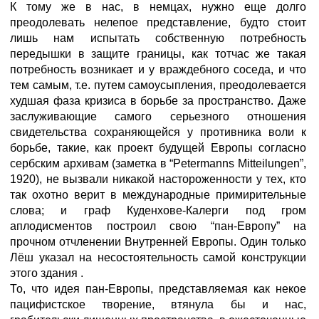
К тому же в нас, в немцах, нужно еще долго
преодолевать нелепое представление, будто стоит
лишь нам испытать собственную потребность
передышки в защите границы, как тотчас же такая
потребность возникает и у враждебного соседа, и что
тем самым, т.е. путем самоусыпления, преодолевается
худшая фаза кризиса в борьбе за пространство. Даже
заслуживающие самого серьезного отношения
свидетельства сохраняющейся у противника воли к
борьбе, такие, как проект будущей Европы согласно
сербским архивам (заметка в “Petermanns Mitteilungen”,
1920), не вызвали никакой настороженности у тех, кто
так охотно верит в международные примирительные
слова; и граф Куденхове-Калерги под гром
аплодисментов построил свою “пан-Европу” на
прочном отчленении Внутренней Европы. Один только
Лёш указал на несостоятельность самой конструкции
этого здания .
То, что идея пан-Европы, представляемая как некое
пацифистское творение, втянула бы и нас,