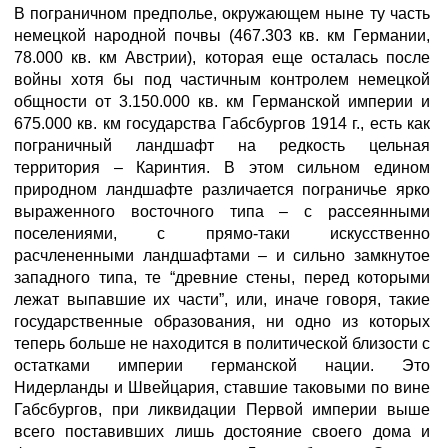
В пограничном предполье, окружающем ныне ту часть
немецкой народной почвы (467.303 кв. км Германии,
78.000 кв. км Австрии), которая еще осталась после
войны хотя бы под частичным контролем немецкой
общности от 3.150.000 кв. км Германской империи и
675.000 кв. км государства Габсбургов 1914 г., есть как
пограничный ландшафт на редкость цельная
территория – Каринтия. В этом сильном едином
природном ландшафте различается пограничье ярко
выраженного восточного типа – с рассеянными
поселениями, с прямо-таки искусственно
расчлененными ландшафтами – и сильно замкнутое
западного типа, те “древние стены, перед которыми
лежат выпавшие их части”, или, иначе говоря, такие
государственные образования, ни одно из которых
теперь больше не находится в политической близости с
остатками империи германской нации. Это
Нидерланды и Швейцария, ставшие таковыми по вине
Габсбургов, при ликвидации Первой империи выше
всего поставивших лишь достояние своего дома и