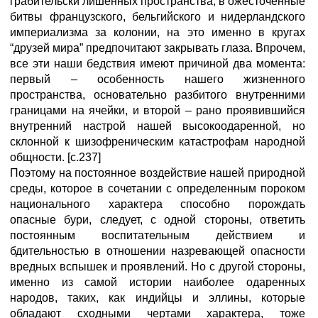
грабительски лишенных пространства, в ожесточенные
битвы французского, бельгийского и нидерландского
империализма за колонии, на это именно в кругах
“друзей мира” предпочитают закрывать глаза. Впрочем,
все эти наши бедствия имеют причиной два момента:
первый – особенность нашего жизненного
пространства, основательно разбитого внутренними
границами на ячейки, и второй – рано проявившийся
внутренний настрой нашей высокоодаренной, но
склонной к шизофреническим катастрофам народной
общности. [с.237]
Поэтому на постоянное воздействие нашей природной
среды, которое в сочетании с определенным пороком
национального характера способно порождать
опасные бури, следует, с одной стороны, ответить
постоянным воспитательным действием и
бдительностью в отношении назревающей опасности
вредных вспышек и проявлений. Но с другой стороны,
именно из самой истории наиболее одаренных
народов, таких, как индийцы и эллины, которые
обладают сходными чертами характера, тоже