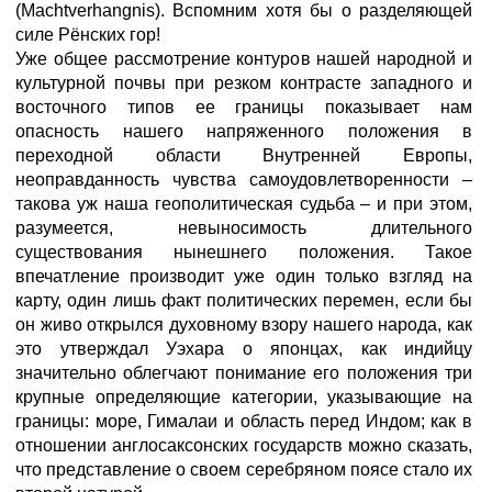
(Machtverhangnis). Вспомним хотя бы о разделяющей
силе Рёнских гор!
Уже общее рассмотрение контуров нашей народной и
культурной почвы при резком контрасте западного и
восточного типов ее границы показывает нам
опасность нашего напряженного положения в
переходной области Внутренней Европы,
неоправданность чувства самоудовлетворенности –
такова уж наша геополитическая судьба – и при этом,
разумеется, невыносимость длительного
существования нынешнего положения. Такое
впечатление производит уже один только взгляд на
карту, один лишь факт политических перемен, если бы
он живо открылся духовному взору нашего народа, как
это утверждал Уэхара о японцах, как индийцу
значительно облегчают понимание его положения три
крупные определяющие категории, указывающие на
границы: море, Гималаи и область перед Индом; как в
отношении англосаксонских государств можно сказать,
что представление о своем серебряном поясе стало их