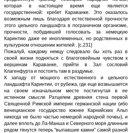
которая в настоящее время еще является
государственной: хребет Караванке. Это оказалось
возможным лишь благодаря естественной прочности
этого цельного ландшафта в пограничном организме,
прочности, побудившей голосовать за немецкую
Каринтию даже ее иноплеменных, но родственных в
культурном отношении жителей . [с.231]
Пожалуй, каждому немцу следовало бы хоть раз в
своей жизни подняться с благоговейным чувством к
вершинам Караванке, прийти в Зал сословий
Клагенфурта и постоять там в раздумье.
К западу от мощного естественного и цельного
ландшафта Каринтии, от рубежа, где еще возвышается
на своем изначальном месте постигнутая в ее
истинном смысле Ратцелем древняя стена первой
Священной Римской империи германской нации (ибо
венецианское государство южнее Карнийских Альп
никогда не было частью немецкой народной почвы), и
далее вплоть до Ла-Манша и Северного моря длинным
рядом тянутся теперь “выпавшие камни” самой разной