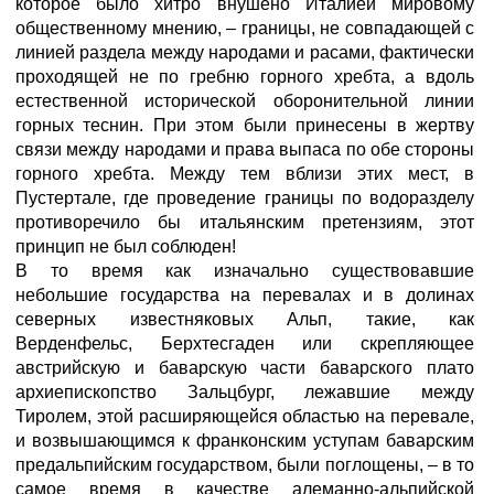
которое было хитро внушено Италией мировому
общественному мнению, – границы, не совпадающей с
линией раздела между народами и расами, фактически
проходящей не по гребню горного хребта, а вдоль
естественной исторической оборонительной линии
горных теснин. При этом были принесены в жертву
связи между народами и права выпаса по обе стороны
горного хребта. Между тем вблизи этих мест, в
Пустертале, где проведение границы по водоразделу
противоречило бы итальянским претензиям, этот
принцип не был соблюден!
В то время как изначально существовавшие
небольшие государства на перевалах и в долинах
северных известняковых Альп, такие, как
Верденфельс, Берхтесгаден или скрепляющее
австрийскую и баварскую части баварского плато
архиепископство Зальцбург, лежавшие между
Тиролем, этой расширяющейся областью на перевале,
и возвышающимся к франконским уступам баварским
предальпийским государством, были поглощены, – в то
самое время в качестве алеманно-альпийской