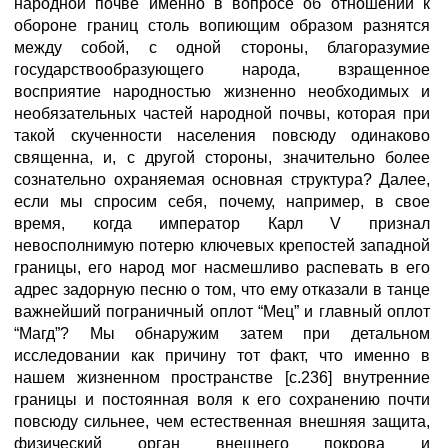
народной почве именно в вопросе об отношении к
обороне границ столь вопиющим образом разнятся
между собой, с одной стороны, благоразумие
государствообразующего народа, взращенное
восприятие народностью жизненно необходимых и
необязательных частей народной почвы, которая при
такой скученности населения повсюду одинаково
священна, и, с другой стороны, значительно более
сознательно охраняемая основная структура? Далее,
если мы спросим себя, почему, например, в свое
время, когда император Карл V признал
невосполнимую потерю ключевых крепостей западной
границы, его народ мог насмешливо распевать в его
адрес задорную песню о том, что ему отказали в танце
важнейший пограничный оплот “Мец” и главный оплот
“Магд”? Мы обнаружим затем при детальном
исследовании как причину тот факт, что именно в
нашем жизненном пространстве [с.236] внутренние
границы и постоянная воля к его сохранению почти
повсюду сильнее, чем естественная внешняя защита,
физический орган внешнего покрова и