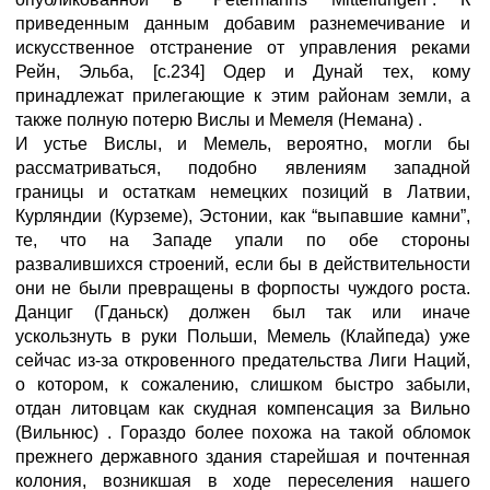
приведенным данным добавим разнемечивание и
искусственное отстранение от управления реками
Рейн, Эльба, [с.234] Одер и Дунай тех, кому
принадлежат прилегающие к этим районам земли, а
также полную потерю Вислы и Мемеля (Немана) .
И устье Вислы, и Мемель, вероятно, могли бы
рассматриваться, подобно явлениям западной
границы и остаткам немецких позиций в Латвии,
Курляндии (Курземе), Эстонии, как “выпавшие камни”,
те, что на Западе упали по обе стороны
развалившихся строений, если бы в действительности
они не были превращены в форпосты чуждого роста.
Данциг (Гданьск) должен был так или иначе
ускользнуть в руки Польши, Мемель (Клайпеда) уже
сейчас из-за откровенного предательства Лиги Наций,
о котором, к сожалению, слишком быстро забыли,
отдан литовцам как скудная компенсация за Вильно
(Вильнюс) . Гораздо более похожа на такой обломок
прежнего державного здания старейшая и почтенная
колония, возникшая в ходе переселения нашего