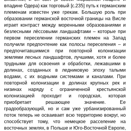
впадине Одера) как торговый [с.235] путь к германским
племенам известен уже грекам. Большую роль при
образовании германской восточной границы на Висле
играет контраст между моренными образованиями и
безлесными лёссовыми ландшафтами – которые при
первом переселении германских племен на Запад
получили предпочтение как полосы переселения – и
предпочитавшимися при повторной колонизации
землями лесных ландшафтов, лучшими, хотя и более
трудными для освоения и обработки, лежавшими в
долинах, созданных в ледниковую эпоху талыми
водами, с их водными системами и каналами. При
повторной колонизации в долинах крупных рек и
низинах наряду с ограниченной крестьянской
колонизацией проходит и городская, которая
приобретает решающее значение. Ее
градообразующий, но и сам уже урбанизированный
поток теперь не осваивает всю территорию вокруг, но
способствует тому, что немецкое расселение на
восточных землях, в Польше и Юго-Восточной Европе,