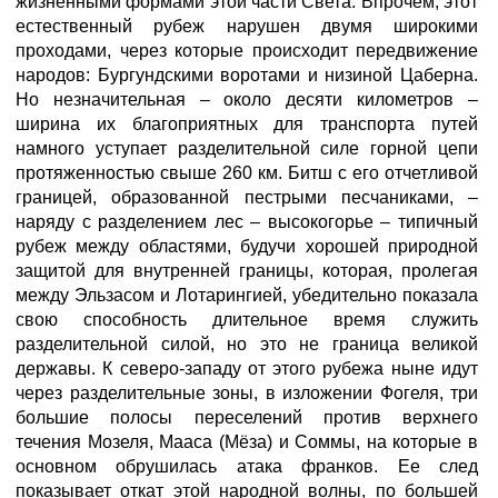
жизненными формами этой части Света. Впрочем, этот
естественный рубеж нарушен двумя широкими
проходами, через которые происходит передвижение
народов: Бургундскими воротами и низиной Цаберна.
Но незначительная – около десяти километров –
ширина их благоприятных для транспорта путей
намного уступает разделительной силе горной цепи
протяженностью свыше 260 км. Битш с его отчетливой
границей, образованной пестрыми песчаниками, –
наряду с разделением лес – высокогорье – типичный
рубеж между областями, будучи хорошей природной
защитой для внутренней границы, которая, пролегая
между Эльзасом и Лотарингией, убедительно показала
свою способность длительное время служить
разделительной силой, но это не граница великой
державы. К северо-западу от этого рубежа ныне идут
через разделительные зоны, в изложении Фогеля, три
большие полосы переселений против верхнего
течения Мозеля, Мааса (Мёза) и Соммы, на которые в
основном обрушилась атака франков. Ее след
показывает откат этой народной волны, по большей