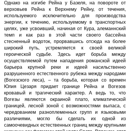
Однако на изгибе Рейна у Базеля, на повороте от
верховьев Рейна к Верхнему Рейну, от течения,
используемого исключительно для производства
энергии, к течению, используемому в транспортных
целях, уже усвоивший, начиная от Кура, алеманнский
темп и как раз в этой части своего бассейна
стесненный водоток, прорвавшись отсюда на более
широкий путь, устремляется к своей великой
героической судьбе. Здесь идет борьба между
осуществляемой путем нападения романской идеей
барьера крупной реки и идеей насильственно
разрушенного естественного рубежа между народами
(Вогезского леса), – та борьба, которая со времен
Юлия Цезаря придает границе Рейна и Вогезов
кровавый и трагический характер. А ведь то, что
Вогезы являются окраиной плато, климатической
границей, лесной зоной с возможностями выпаса, с
чередованием разноплеменных групп и языковыми
различиями, могло бы сделать их одной из
самоочевидных естественных границ между крупными