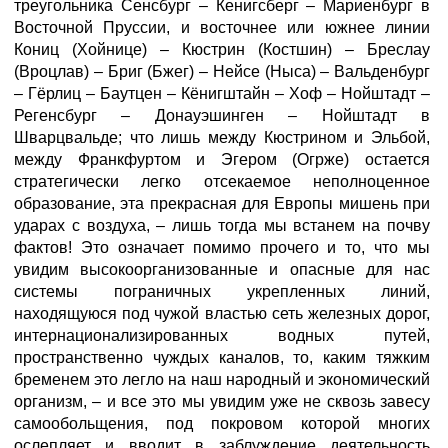
треугольника Сенсбург – Кенигсберг – Мариенбург в
Восточной Пруссии, и восточнее или южнее линии
Кониц (Хойнице) – Кюстрин (Костшин) – Бреслау
(Вроцлав) – Бриг (Бжег) – Нейсе (Ныса) – Вальденбург
– Гёрлиц – Баутцен – Кёнигштайн – Хоф – Нойштадт –
Регенсбург – Донауэшинген – Нойштадт в
Шварцвальде; что лишь между Кюстрином и Эльбой,
между Франкфуртом и Эгером (Огрже) остается
стратегически легко отсекаемое неполноценное
образование, эта прекрасная для Европы мишень при
ударах с воздуха, – лишь тогда мы встанем на почву
фактов! Это означает помимо прочего и то, что мы
увидим высокоорганизованные и опасные для нас
системы пограничных укрепленных линий,
находящуюся под чужой властью сеть железных дорог,
интернационализированных водных путей,
пространственно чуждых каналов, то, каким тяжким
бременем это легло на наш народный и экономический
организм, – и все это мы увидим уже не сквозь завесу
самообольщения, под покровом которой многих
ослепляет и вводит в заблуждение деятельность