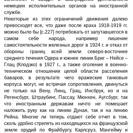
немецких исполнительных органов на иностранной
службе.
Некоторые из этих ограничений движения далеко
превосходят все, что даже после краха 1918-1919 гг.
можно было бы [с.227] потребовать от запутавшегося в
самом себе народа, например лишение
самостоятельности железных дорог в 1924 г. и отказ от
обороны границ всей земли северо-восточнее
среднего течения Одера и южнее линии Бриг – Нейсе –
Глац (Клодзко) в 1927 г., а также оголение в военно-
техническом отношении целой области расселения
баваров, в результате чего вражеские танковые
корпуса могут, не встречая сопротивления, двинуться
не только на Вену, Линц, Грац, Инсбрук, но и на
Регенсбург, Штраубинг, Пассау, Мюнхен, Аугсбург, так
что иностранным державам ничто не помешает
наложить руку как на линию Дуная, так и на линию
Рейна. Многие ли теперь отдают себе отчет в том,
сколь удобно стрелять из находящихся на французской
земле орудий по Фрайбургу, Карлсруэ, Мангейму и