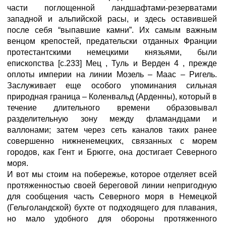
части поглощенной ландшафтами-резерватами
западной и альпийской расы, и здесь оставившей
после себя “выпавшие камни”. Их самым важным
венцом крепостей, предательски отданных Франции
протестантскими немецкими князьями, были
епископства [с.233] Мец , Туль и Верден 4 , прежде
оплоты империи на линии Мозель – Маас – Ригель.
Заслуживает еще особого упоминания сильная
природная граница – Коленвальд (Арденны), который в
течение длительного времени образовывал
разделительную зону между фламандцами и
валлонами; затем через сеть каналов таких ранее
совершенно нижненемецких, связанных с морем
городов, как Гент и Брюгге, она достигает Северного
моря.
И вот мы стоим на побережье, которое отделяет всей
протяженностью своей береговой линии непригодную
для сообщения часть Северного моря в Немецкой
(Гельголандской) бухте от подходящего для плавания,
но мало удобного для обороны протяженного