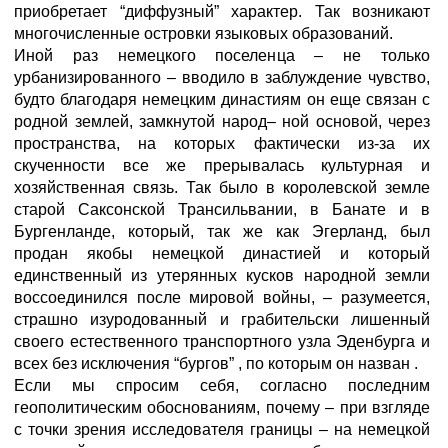
приобретает “диффузный” характер. Так возникают
многочисленные островки языковых образований.
Иной раз немецкого поселенца – не только
урбанизированного – вводило в заблуждение чувство,
будто благодаря немецким династиям он еще связан с
родной землей, замкнутой народ– ной основой, через
пространства, на которых фактически из-за их
скученности все же прерывалась культурная и
хозяйственная связь. Так было в королевской земле
старой Саксонской Трансильвании, в Банате и в
Бургенланде, который, так же как Эгерланд, был
продан якобы немецкой династией и который
единственный из утерянных кусков народной земли
воссоединился после мировой войны, – разумеется,
страшно изуродованный и грабительски лишенный
своего естественного транспортного узла Эденбурга и
всех без исключения “бургов” , по которым он назван .
Если мы спросим себя, согласно последним
геополитическим обоснованиям, почему – при взгляде
с точки зрения исследователя границы – на немецкой