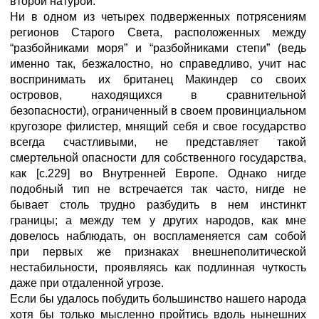
второй натурой.
Ни в одном из четырех подверженных потрясениям
регионов Старого Света, расположенных между
“разбойниками моря” и “разбойниками степи” (ведь
именно так, безжалостно, но справедливо, учит нас
воспринимать их британец Макиндер со своих
островов, находящихся в сравнительной
безопасности), ограниченный в своем провинциальном
кругозоре филистер, мнящий себя и свое государство
всегда счастливыми, не представляет такой
смертельной опасности для собственного государства,
как [с.229] во Внутренней Европе. Однако нигде
подобный тип не встречается так часто, нигде не
бывает столь трудно разбудить в нем инстинкт
границы; а между тем у других народов, как мне
довелось наблюдать, он воспламеняется сам собой
при первых же признаках внешнеполитической
нестабильности, проявляясь как подлинная чуткость
даже при отдаленной угрозе.
Если бы удалось побудить большинство нашего народа
хотя бы только мысленно пройтись вдоль нынешних