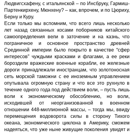
Людвигсхафену, с итальянской – по Инсбруку, Гармиш-
Партенкирхену, Мюнхену? – как, впрочем, и по Цюриху,
Берну и Куру.
Если только мы вспомним, что всего лишь несколько
лет назад связанных косами поборников китайского
самоопределения вели в заточение и на казнь, что
пограничное и основное пространство древней
Срединной империи было покрыто в качестве “сфер
интересов” чуждыми красками и флагами, а ее реки
бороздили вражеские военные корабли, ее железные
дороги принадлежали иностранцам, что золотоносная
сеть морской таможни с ее иноземным управлением
опутывала огромную страну и что все это рухнуло в
течение одного года под действием воли, – пусть лишь
воли к экономическому обособлению, но воли,
исходившей от неорганизованной в военном
отношении 448-миллионной массы, – тогда мы, ввиду
перемещения водоворота силы в сторону Тихого
океана, экономического циклона в Америку, сможем
надеяться, что уже ныне живущие поколения увидят и