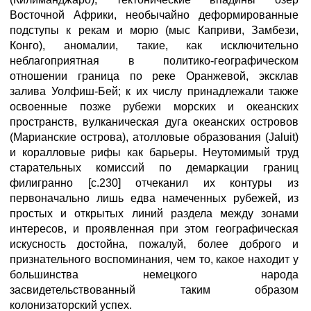
Восточной Африки, необычайно деформированные
подступы к рекам и морю (мыс Каприви, Замбези,
Конго), аномалии, такие, как исключительно
неблагоприятная в политико-географическом
отношении граница по реке Оранжевой, эксклав
залива Уолфиш-Бей; к их числу принадлежали также
освоенные позже рубежи морских и океанских
пространств, вулканическая дуга океанских островов
(Марианские острова), атолловые образования (Jaluit)
и коралловые рифы как барьеры. Неутомимый труд
старательных комиссий по демаркации границ
филигранно [с.230] отчеканил их контуры из
первоначально лишь едва намеченных рубежей, из
простых и открытых линий раздела между зонами
интересов, и проявленная при этом географическая
искусность достойна, пожалуй, более доброго и
признательного воспоминания, чем то, какое находит у
большинства немецкого народа
засвидетельствованный таким образом
колонизаторский успех.