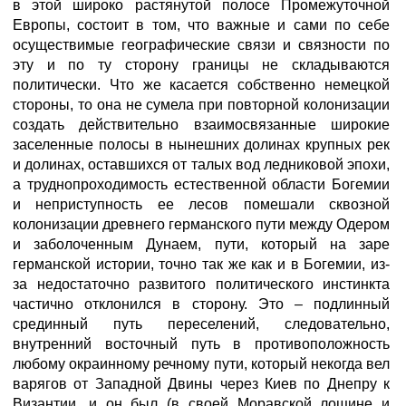
в этой широко растянутой полосе Промежуточной
Европы, состоит в том, что важные и сами по себе
осуществимые географические связи и связности по
эту и по ту сторону границы не складываются
политически. Что же касается собственно немецкой
стороны, то она не сумела при повторной колонизации
создать действительно взаимосвязанные широкие
заселенные полосы в нынешних долинах крупных рек
и долинах, оставшихся от талых вод ледниковой эпохи,
а труднопроходимость естественной области Богемии
и неприступность ее лесов помешали сквозной
колонизации древнего германского пути между Одером
и заболоченным Дунаем, пути, который на заре
германской истории, точно так же как и в Богемии, из-
за недостаточно развитого политического инстинкта
частично отклонился в сторону. Это – подлинный
срединный путь переселений, следовательно,
внутренний восточный путь в противоположность
любому окраинному речному пути, который некогда вел
варягов от Западной Двины через Киев по Днепру к
Византии, и он был (в своей Моравской лощине и