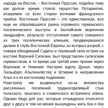
народа на Восток, – Восточная Пруссия, подобно тому
как долгое время стояло герцогство Лотарингия,
атакуемое со всех сторон волнами французского
прибоя. Восточная Пруссия – это единственная, все
еще не обвалившаяся руина огромного германского
поселенческого выступа в балтийском моренном
ландшафте, результат отступления самого северного
из трех поселенческих клиньев, продвинувшихся
далеко в глубь Восточной Европы, из которых второй, с
севера обходивший Судеты и терявший свое острие на
востоке Верхней Силезии, был представлен силезским
германством, в то время как третий клин проник через
Верхнюю и Нижнюю Австрию вдоль Дуная, через
Зальцбург, Альпенклёстер и Штирию в направлении
Альп и к их восточному подножию.
Навстречу им выдвинулся из-за множества
рассеянных поселений трудноотделимый стык
польского, чешского и словенского встречного клина.
Однако беда для рас, которые отчужденно относятся
друг к другу и тем не менее вынуждены жить бок о бок