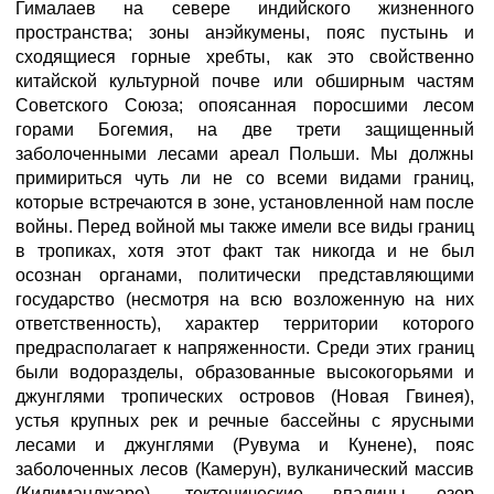
Гималаев на севере индийского жизненного
пространства; зоны анэйкумены, пояс пустынь и
сходящиеся горные хребты, как это свойственно
китайской культурной почве или обширным частям
Советского Союза; опоясанная поросшими лесом
горами Богемия, на две трети защищенный
заболоченными лесами ареал Польши. Мы должны
примириться чуть ли не со всеми видами границ,
которые встречаются в зоне, установленной нам после
войны. Перед войной мы также имели все виды границ
в тропиках, хотя этот факт так никогда и не был
осознан органами, политически представляющими
государство (несмотря на всю возложенную на них
ответственность), характер территории которого
предрасполагает к напряженности. Среди этих границ
были водоразделы, образованные высокогорьями и
джунглями тропических островов (Новая Гвинея),
устья крупных рек и речные бассейны с ярусными
лесами и джунглями (Рувума и Кунене), пояс
заболоченных лесов (Камерун), вулканический массив
(Килиманджаро), тектонические впадины озер