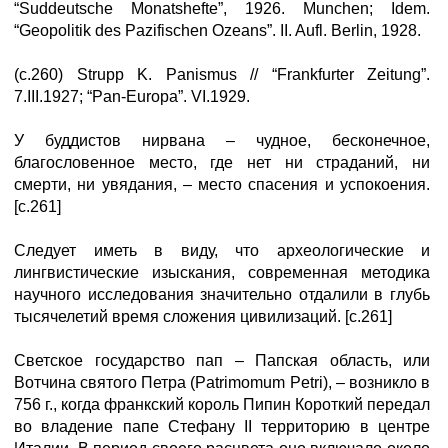
“Suddeutsche Monatshefte”, 1926. Munchen; Idem.
“Geopolitik des Pazifischen Ozeans”. II. Aufl. Berlin, 1928.
(с.260) Strupp K. Panismus // “Frankfurter Zeitung”.
7.III.1927; “Pan-Europa”. VI.1929.
У буддистов нирвана – чудное, бесконечное,
благословенное место, где нет ни страданий, ни
смерти, ни увядания, – место спасения и успокоения.
[с.261]
Следует иметь в виду, что археологические и
лингвистические изыскания, современная методика
научного исследования значительно отдалили в глубь
тысячелетий время сложения цивилизаций. [с.261]
Светское государство пап – Папская область, или
Вотчина святого Петра (Patrimomum Petri), – возникло в
756 г., когда франкский король Пипин Короткий передал
во владение папе Стефану II территорию в центре