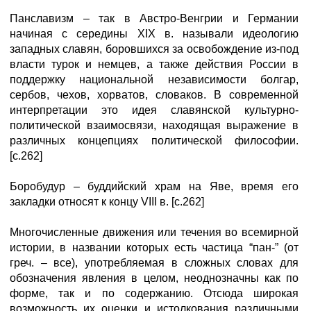
Панславизм – так в Австро-Венгрии и Германии
начиная с середины XIX в. называли идеологию
западных славян, боровшихся за освобождение из-под
власти турок и немцев, а также действия России в
поддержку национальной независимости болгар,
сербов, чехов, хорватов, словаков. В современной
интерпретации это идея славянской культурно-
политической взаимосвязи, находящая выражение в
различных концепциях политической философии.
[с.262]
Боробудур – буддийский храм на Яве, время его
закладки относят к концу VIII в. [с.262]
Многочисленные движения или течения во всемирной
истории, в названии которых есть частица “пан-” (от
греч. – все), употребляемая в сложных словах для
обозначения явления в целом, неоднозначны как по
форме, так и по содержанию. Отсюда широкая
возможность их оценки и истолкования различными