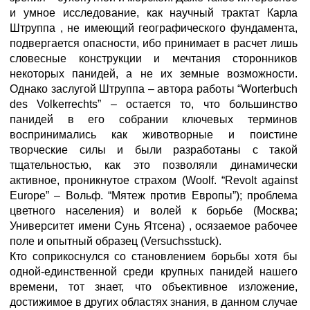
и умное исследование, как научный трактат Карла
Штруппа , не имеющий географического фундамента,
подвергается опасности, ибо принимает в расчет лишь
словесные конструкции и мечтания сторонников
некоторых панидей, а не их земные возможности.
Однако заслугой Штруппа – автора работы “Worterbuch
des Volkerrechts” – остается то, что большинство
панидей в его собрании ключевых терминов
воспринимались как животворные и поистине
творческие силы и были разработаны с такой
тщательностью, как это позволяли динамически
активное, проникнутое страхом (Woolf. “Revolt against
Europe” – Вольф. “Мятеж против Европы”); проблема
цветного населения) и волей к борьбе (Москва;
Университет имени Сунь Ятсена) , осязаемое рабочее
поле и опытный образец (Versuchsstuck).
Кто соприкоснулся со становлением борьбы хотя бы
одной-единственной среди крупных панидей нашего
времени, тот знает, что объективное изложение,
достижимое в других областях знания, в данном случае