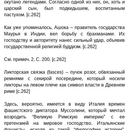
окутано легендами. Согласно одной из них, он, хоть и
царский сын, был подкидышем, воспитанным
пастухом. [с.262]
Как уже упоминалось, Ашока – правитель государства
Маурья в Индии, вел борьбу с брахманами. Их
господству и авторитету нанес сильный удар, объявив
государственной религией буддизм. [с.262]
См. примеч. 2. С. 200. [с.262]
Ликторская связка (fasces) – пучок розог, обвязанный
ремнями с секирой посередине, который носили
ликторы на левом плече как символ власти в Древнем
риме [с.262]
Здесь, вероятно, имеется в виду Италия времен
фашистского диктатора Муссолини, который мечтал
возродить “Великую Римскую империю” с ее
претензией на мировое господство. Итальянские
фашисты, исходя из такой “философии истории”,