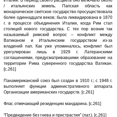
Италии. В период своего расцвета оно включало около
/ итальянских земель. Папская область как
монархическое светское государство просуществовала
более одиннадцати веков; была ликвидирована в 1870
г. в процессе объединения Италии, когда Рим стал
столицей нового государства. С тех пор возник так
называемый римский вопрос – конфликт между
Ватиканом и Итальянским государством из-за
владений пап. Как уже упоминалось, конфликт был
урегулирован лишь в 1929 г. Латеранскими
соглашениями, предусматривавшими образование на
территории Рима суверенного государства Ватикан.
[с.261]
Панамериканский союз был создан в 1910 г.; с 1948 г.
выполняет функции административного аппарата
Организации американских государств. [с.261]
Флаг, отмечающий резиденцию мандарина. [с.261]
“Предвидение без гнева и пристрастия” (лат.). [с.261]