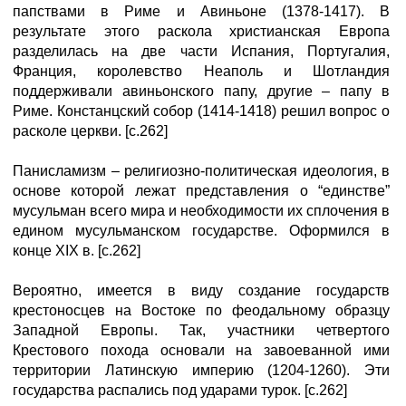
папствами в Риме и Авиньоне (1378-1417). В
результате этого раскола христианская Европа
разделилась на две части Испания, Португалия,
Франция, королевство Неаполь и Шотландия
поддерживали авиньонского папу, другие – папу в
Риме. Констанцский собор (1414-1418) решил вопрос о
расколе церкви. [с.262]
Панисламизм – религиозно-политическая идеология, в
основе которой лежат представления о “единстве”
мусульман всего мира и необходимости их сплочения в
едином мусульманском государстве. Оформился в
конце XIX в. [с.262]
Вероятно, имеется в виду создание государств
крестоносцев на Востоке по феодальному образцу
Западной Европы. Так, участники четвертого
Крестового похода основали на завоеванной ими
территории Латинскую империю (1204-1260). Эти
государства распались под ударами турок. [с.262]