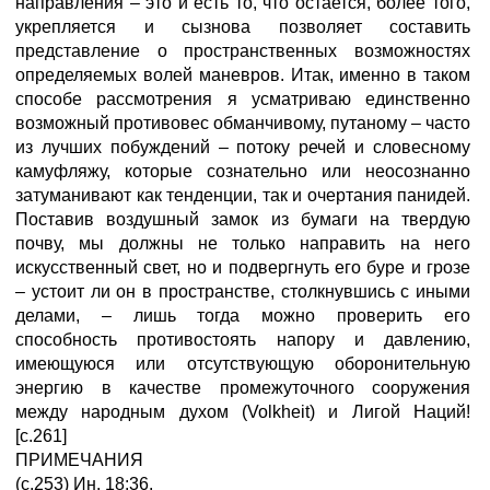
направления – это и есть то, что остается, более того,
укрепляется и сызнова позволяет составить
представление о пространственных возможностях
определяемых волей маневров. Итак, именно в таком
способе рассмотрения я усматриваю единственно
возможный противовес обманчивому, путаному – часто
из лучших побуждений – потоку речей и словесному
камуфляжу, которые сознательно или неосознанно
затуманивают как тенденции, так и очертания панидей.
Поставив воздушный замок из бумаги на твердую
почву, мы должны не только направить на него
искусственный свет, но и подвергнуть его буре и грозе
– устоит ли он в пространстве, столкнувшись с иными
делами, – лишь тогда можно проверить его
способность противостоять напору и давлению,
имеющуюся или отсутствующую оборонительную
энергию в качестве промежуточного сооружения
между народным духом (Volkheit) и Лигой Наций!
[с.261]
ПРИМЕЧАНИЯ
(с.253) Ин. 18:36.