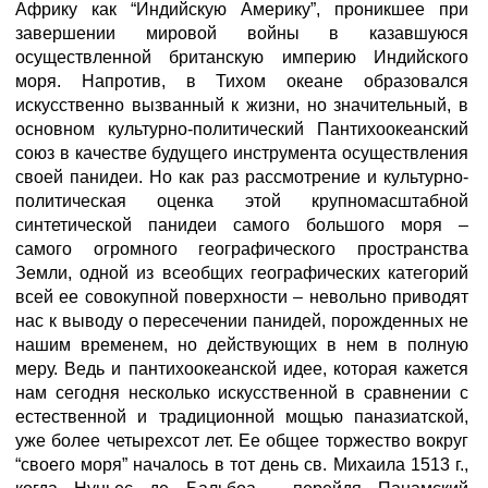
Африку как “Индийскую Америку”, проникшее при
завершении мировой войны в казавшуюся
осуществленной британскую империю Индийского
моря. Напротив, в Тихом океане образовался
искусственно вызванный к жизни, но значительный, в
основном культурно-политический Пантихоокеанский
союз в качестве будущего инструмента осуществления
своей панидеи. Но как раз рассмотрение и культурно-
политическая оценка этой крупномасштабной
синтетической панидеи самого большого моря –
самого огромного географического пространства
Земли, одной из всеобщих географических категорий
всей ее совокупной поверхности – невольно приводят
нас к выводу о пересечении панидей, порожденных не
нашим временем, но действующих в нем в полную
меру. Ведь и пантихоокеанской идее, которая кажется
нам сегодня несколько искусственной в сравнении с
естественной и традиционной мощью паназиатской,
уже более четырехсот лет. Ее общее торжество вокруг
“своего моря” началось в тот день св. Михаила 1513 г.,