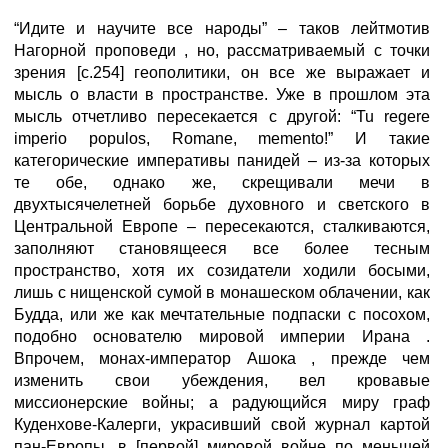
“Идите и научите все народы” – таков лейтмотив
Нагорной проповеди , но, рассматриваемый с точки
зрения [с.254] геополитики, он все же выражает и
мысль о власти в пространстве. Уже в прошлом эта
мысль отчетливо пересекается с другой: “Tu regere
imperio populos, Romane, memento!” И такие
категорические императивы панидей – из-за которых
те обе, однако же, скрещивали мечи в
двухтысячелетней борьбе духовного и светского в
Центральной Европе – пересекаются, сталкиваются,
заполняют становящееся все более тесным
пространство, хотя их созидатели ходили босыми,
лишь с нищенской сумой в монашеском облачении, как
Будда, или же как мечтательные подпаски с посохом,
подобно основателю мировой империи Ирана .
Впрочем, монах-император Ашока , прежде чем
изменить свои убеждения, вел кровавые
миссионерские войны; а радующийся миру граф
Куденхове-Калерги, украсивший свой журнал картой
пан-Европы, в [первой] мировой войне по меньшей