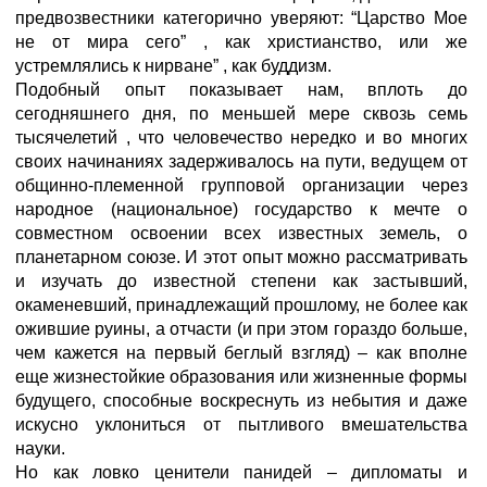
предвозвестники категорично уверяют: “Царство Мое
не от мира сего” , как христианство, или же
устремлялись к нирване” , как буддизм.
Подобный опыт показывает нам, вплоть до
сегодняшнего дня, по меньшей мере сквозь семь
тысячелетий , что человечество нередко и во многих
своих начинаниях задерживалось на пути, ведущем от
общинно-племенной групповой организации через
народное (национальное) государство к мечте о
совместном освоении всех известных земель, о
планетарном союзе. И этот опыт можно рассматривать
и изучать до известной степени как застывший,
окаменевший, принадлежащий прошлому, не более как
ожившие руины, а отчасти (и при этом гораздо больше,
чем кажется на первый беглый взгляд) – как вполне
еще жизнестойкие образования или жизненные формы
будущего, способные воскреснуть из небытия и даже
искусно уклониться от пытливого вмешательства
науки.
Но как ловко ценители панидей – дипломаты и