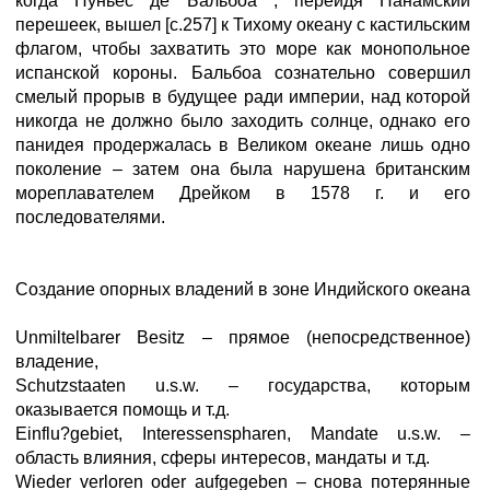
когда Нуньес де Бальбоа , перейдя Панамский
перешеек, вышел [с.257] к Тихому океану с кастильским
флагом, чтобы захватить это море как монопольное
испанской короны. Бальбоа сознательно совершил
смелый прорыв в будущее ради империи, над которой
никогда не должно было заходить солнце, однако его
панидея продержалась в Великом океане лишь одно
поколение – затем она была нарушена британским
мореплавателем Дрейком в 1578 г. и его
последователями.
Создание опорных владений в зоне Индийского океана
Unmiltelbarer Besitz – прямое (непосредственное)
владение,
Schutzstaaten u.s.w. – государства, которым
оказывается помощь и т.д.
Einflu?gebiet, Interessenspharen, Mandate u.s.w. –
область влияния, сферы интересов, мандаты и т.д.
Wieder verloren oder aufgegeben – снова потерянные