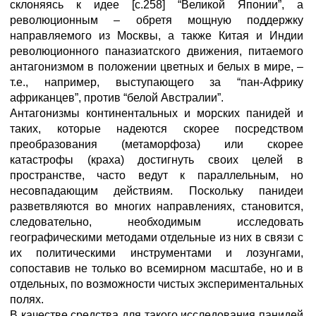
склоняясь к идее [с.258] “Великой Японии”, а
революционным – обретя мощную поддержку
направляемого из Москвы, а также Китая и Индии
революционного паназиатского движения, питаемого
антагонизмом в положении цветных и белых в мире, –
т.е., например, выступающего за “пан-Африку
африканцев”, против “белой Австралии”.
Антагонизмы континентальных и морских панидей и
таких, которые надеются скорее посредством
преобразования (метаморфоза) или скорее
катастрофы (краха) достигнуть своих целей в
пространстве, часто ведут к параллельным, но
несовпадающим действиям. Поскольку панидеи
разветвляются во многих направлениях, становится,
следовательно, необходимым исследовать
географическими методами отдельные из них в связи с
их политическими инструментами и лозунгами,
сопоставив не только во всемирном масштабе, но и в
отдельных, по возможности чистых экспериментальных
полях.
В качестве средства для такого исследования панидей