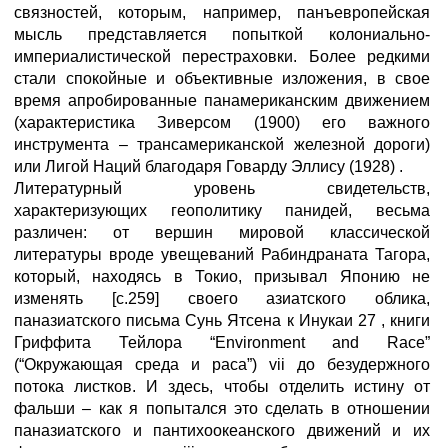
связностей, которым, например, панъевропейская
мысль представляется попыткой колониально-
империалистической перестраховки. Более редкими
стали спокойные и объективные изложения, в свое
время апробированные панамериканским движением
(характеристика Зиверсом (1900) его важного
инструмента – трансамериканской железной дороги)
или Лигой Наций благодаря Говарду Эллису (1928) .
Литературный уровень свидетельств,
характеризующих геополитику панидей, весьма
различен: от вершин мировой классической
литературы вроде увещеваний Рабиндраната Тагора,
который, находясь в Токио, призывал Японию не
изменять [с.259] своего азиатского облика,
паназиатского письма Сунь Ятсена к Инукаи 27 , книги
Гриффита Тейлора “Environment and Race”
(“Окружающая среда и раса”) vii до безудержного
потока листков. И здесь, чтобы отделить истину от
фальши – как я попытался это сделать в отношении
паназиатского и пантихоокеанского движений и их