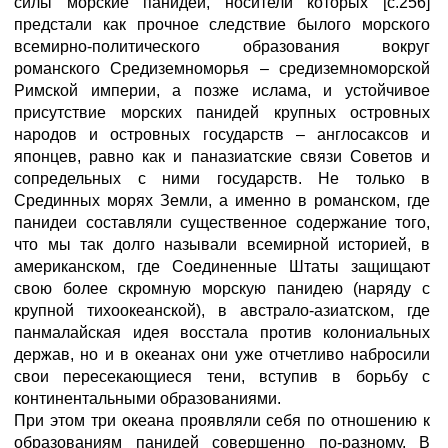
силы морские панидеи, носители которых [с.256]
предстали как прочное следствие былого морского
всемирно-политического образования вокруг
романского Средиземноморья – средиземноморской
Римской империи, а позже ислама, и устойчивое
присутствие морских панидей крупных островных
народов и островных государств – англосаксов и
японцев, равно как и паназиатские связи Советов и
сопредельных с ними государств. Не только в
Срединных морях Земли, а именно в романском, где
панидеи составляли существенное содержание того,
что мы так долго называли всемирной историей, в
американском, где Соединенные Штаты защищают
свою более скромную морскую панидею (наряду с
крупной тихоокеанской), в австрало-азиатском, где
панмалайская идея восстала против колониальных
держав, но и в океанах они уже отчетливо набросили
свои пересекающиеся тени, вступив в борьбу с
континентальными образованиями.
При этом три океана проявляли себя по отношению к
образованиям панидей совершенно по-разному. В