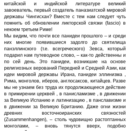
китайской и индийской литературе великий
завоеватель, первый создатель паназиатской мировой
державы Чингисхан? Вместе с тем нам следует чуть
помнить об обновлении ликторской связки (fascio) в
некоем третьем Риме!
Мы видим, что почти все панидеи прошлого – и среди
них многие появившиеся задолго до святилища
панэллинского (т.е. всегреческого) Зевса, который
подарил нам путеводное слово, – как-то действенны и
по сей день. Это панидеи, возникшие на основе
религиозных верований Передней и Средней Азии, как
идеи мировой державы Ирана, панидеи эллинизма ,
Рима, монголов, иберов, англосаксов, китайцев. Разве
мы не узнаем без труда их продолжающееся действие
в примирении церквей , в панисламизме , в движении
за Великую Испанию и латинизацию , в панславизме и
в движении за Великую Британию. Даже огни жизни
древних восточноиранских связностей
(Zusammenhangen), – столь чудовищно растоптанных
монголами, – вновь тянутся вверх, подобно