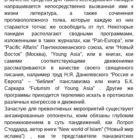
напрашивается непосредственно вызванная ими к
жизни литература, а также сочинения
противоположного толка, которые каждую из них
стараются тотчас же освободить от пут. Некоторые
панидеи располагают сводными программами,
изложенными в таких журналах, как “Pan-Europa”, или
“Pacific Affaris” Пантихоокеанского союза, или “Новый
Восток” (Москва), “Young Asia”, или в книгах, кои
самими соответствующими движениями
рассматриваются в качестве своего священного
писания, например труд Н.Я. Данилевского “Россия и
Европа” – “библия” панславизма или книга Б.К.
Саркара “Futurism of Young Asia” . Другие же
программы приходится терпеливо искать в протоколах
различных конгрессов и движений.
Зачастую для превентивных мероприятий существуют
ангажированные оппоненты, коим обязаны глубоким
проникновением в суть пандвижений, как Лотроп
Стоддард, автор книги “New world of Islam” (“Новый мир
ислама”) , как те представители паназиатских