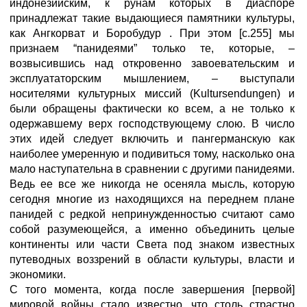
индонезийским, к рунам которых в диаспоре
принадлежат такие выдающиеся памятники культуры,
как Ангкорват и Боробудур . При этом [с.255] мы
признаем “панидеями” только те, которые, –
возвысившись над откровенно завоевательским и
эксплуататорским мышлением, – выступали
носителями культурных миссий (Kultursendungen) и
были обращены фактически ко всем, а не только к
одержавшему верх господствующему слою. В число
этих идей следует включить и пангерманскую как
наиболее умеренную и подивиться тому, насколько она
мало наступательна в сравнении с другими панидеями.
Ведь ее все же никогда не осеняла мысль, которую
сегодня многие из находящихся на переднем плане
панидей с редкой непринужденностью считают само
собой разумеющейся, а именно объединить целые
континенты или части Света под знаком известных
путеводных воззрений в области культуры, власти и
экономики.
С того момента, когда после завершения [первой]
мировой войны стало известно, что столь страстно