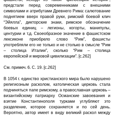
предстали перед современниками с внешними
символами и атрибутами Древнего Рима: салютование
поднятием вверх правой руки, римский боевой клич
“Эйялла”, дикторские знаки, римское обозначение
боевых единиц – легионы, когорты, манипулы,
центурии и т.д. Своеобразное значение в фашистском
лексиконе приобрело слово “Рим”, фашисты
употребляли его не только и не столько в смысле “Рим
– столица Италии”, сколько “Рим – столица
европейской и мировой цивилизации”. [с.262]
См. примеч. 6. С. 19. [с.262]
В 1054 г. единство христианского мира было нарушено
религиозным расколом, католическая церковь стала
подчиняться папе римскому, а православная церковь –
византийскому патриарху Османские завоевания и
взятие Константинополя турками углубляют это
разделение, которое сохраняется и по сей день.
Вероятно, автор имеет в виду великий раскол между