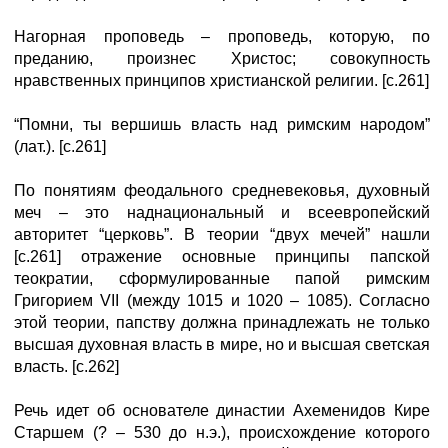
Нагорная проповедь – проповедь, которую, по
преданию, произнес Христос; совокупность
нравственных принципов христианской религии. [с.261]
“Помни, ты вершишь власть над римским народом”
(лат.). [с.261]
По понятиям феодального средневековья, духовный
меч – это наднациональный и всеевропейский
авторитет “церковь”. В теории “двух мечей” нашли
[с.261] отражение основные принципы папской
теократии, сформулированные папой римским
Григорием VII (между 1015 и 1020 – 1085). Согласно
этой теории, папству должна принадлежать не только
высшая духовная власть в мире, но и высшая светская
власть. [с.262]
Речь идет об основателе династии Ахеменидов Кире
Старшем (? – 530 до н.э.), происхождение которого