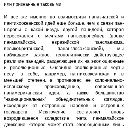
или признанные таковыми
И все же именно во взаимосвязи паназиатской и
пантихоокеанской идей еще больше, чем в связи пан-
Европы с какой-нибудь другой панидеей, которая
пересекается с мечтами панъевропейцев (вроде
панмалайской, евразийской панславизма,
великобританской, пананглосаксонской), мы
наблюдаем важное, геополитически действующее
различие панидей, разделяющее их на эволюционные
и революционные. Очевидно эволюционные черты
несут в себе, например, пантихоокеанская и в
меньшей степени, в противовес ее колониально-
испанскому происхождению, современная
панамериканская идея, а также большинство
“наднациональных” объединительных взглядов,
исходящих от островных народов и островных
государств. Исключение составляет вновь
возродившееся вследствие гнета панмалайское
движение, которое может стать эволюционным, лишь