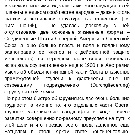
желаемая многими идеалистами консолидация всей
планеты в едином сообществе народов – даже в столь
шаткой и бессильной структуре, как женевская [т.е.
Лига Наций], – не удалась (поскольку в ней
отсутствовали две основные жизненные формы –
Соединенные Штаты Северной Америки и Советский
Союз, а еще больше власть и воля к подлинному
равноправию ее членов и к действенной защите
меньшинств), на переднем плане вновь появилась
исподволь осуществленная еще в 1900 г. в Австралии
мысль об объединении одной части Света в качестве
промежуточной ступени к фактически еще не
созревшему подразделению (Durchgliederung)
структуры всей Земли.
Но при этом быстро обнаружились две очень большие
трудности, а именно то, что отдельные части Света,
крупные материковые ландшафты в ходе своего
развития совершенно по-разному преуспели на пути к
этой цели и что прежде всего представленное еще
Ратцелем в столь ярком свете континентально-