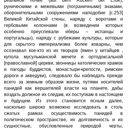
реальной почве (auf dem Rucken der Erde),
руническими и межевыми (пограничными) знаками,
оборонительными сооружениями наподобие [с.253]
Великой Китайской стены, наряду с воротами и
гербовыми колоннами (в возведении которых
особенно преуспевали иберы – испанцы и
португальцы), наряду с рубежами культуры, которые
для скрытого империализма более коварны, чем
осознавал кое-кто из их творцов (ямен у китайцев ,
купола мусульманской мечети и ортодоксальной
[православной] церкви, звонницы католических храмов
и пагоды буддистов, монастыри-крепости, римские
дороги и акведуки), следовало бы наблюдать прежде
всего за земным образом жизни, путями носителей
панидей как вершителей власти на планете, дабы
воздать должное их следам, их поступкам в настоящем
и будущем. Из этого становится ясным далее,
насколько широко возможно исследовать в столь
сжатых рамках осуществимость панидей в
политическом пространстве, их долговечность и их
сущностные, обусловленные природой черты,