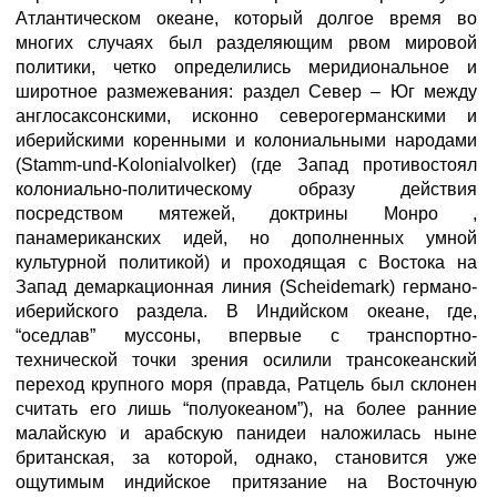
Атлантическом океане, который долгое время во
многих случаях был разделяющим рвом мировой
политики, четко определились меридиональное и
широтное размежевания: раздел Север – Юг между
англосаксонскими, исконно северогерманскими и
иберийскими коренными и колониальными народами
(Stamm-und-Kolonialvolker) (где Запад противостоял
колониально-политическому образу действия
посредством мятежей, доктрины Монро ,
панамериканских идей, но дополненных умной
культурной политикой) и проходящая с Востока на
Запад демаркационная линия (Scheidemark) германо-
иберийского раздела. В Индийском океане, где,
“оседлав” муссоны, впервые с транспортно-
технической точки зрения осилили трансокеанский
переход крупного моря (правда, Ратцель был склонен
считать его лишь “полуокеаном”), на более ранние
малайскую и арабскую панидеи наложилась ныне
британская, за которой, однако, становится уже
ощутимым индийское притязание на Восточную