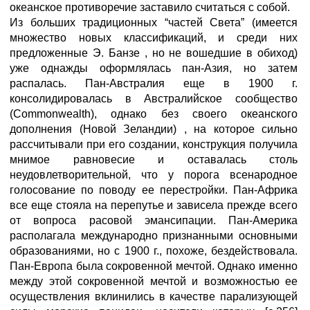
океанское противоречие заставило считаться с собой.
Из больших традиционных “частей Света” (имеется
множество новых классификаций, и среди них
предложенные Э. Банзе , но не вошедшие в обиход)
уже однажды оформлялась пан-Азия, но затем
распалась. Пан-Австралия еще в 1900 г.
консолидировалась в Австралийское сообщество
(Commonwealth), однако без своего океанского
дополнения (Новой Зеландии) , на которое сильно
рассчитывали при его создании, конструкция получила
мнимое равновесие и оставалась столь
неудовлетворительной, что у порога всенародное
голосование по поводу ее перестройки. Пан-Африка
все еще стояла на перепутье и зависела прежде всего
от вопроса расовой эмансипации. Пан-Америка
располагала международно признанными основными
образованиями, но с 1900 г., похоже, бездействовала.
Пан-Европа была сокровенной мечтой. Однако именно
между этой сокровенной мечтой и возможностью ее
осуществления вклинились в качестве парализующей