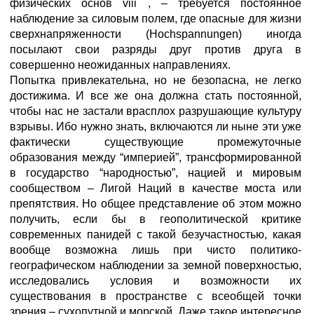
физических основ viii , – требуется постоянное
наблюдение за силовым полем, где опасные для жизни
сверхнапряженности (Hochspannungen) иногда
посылают свои разряды друг против друга в
совершенно неожиданных направлениях.
Попытка привлекательна, но не безопасна, не легко
достижима. И все же она должна стать постоянной,
чтобы нас не застали врасплох разрушающие культуру
взрывы. Ибо нужно знать, включаются ли ныне эти уже
фактически существующие промежуточные
образования между “империей”, трансформированной
в государство “народностью”, нацией и мировым
сообществом – Лигой Наций в качестве моста или
препятствия. Но общее представление об этом можно
получить, если бы в геополитической критике
современных панидей с такой безучастностью, какая
вообще возможна лишь при чисто политико-
географическом наблюдении за земной поверхностью,
исследовались условия и возможности их
существования в пространстве с всеобщей точки
зрения – сухопутной и морской. Даже такое интересное