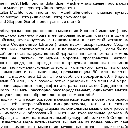
me im au?. Halbmond randstandiger Machte – закладные пространст
полумесяце периферийных государств
ultur-Machte des inneren od. Randhalbmondes -главные культу
тва внутреннего (или окраинного) полумесяца
nd Steppen-Gurtel -пояс пустынь и степей
абсурдным пространственное мышление Японской империи (несм
нешнюю военную мощь и ее мировые позиции) ставить в один р
тайским, великорусским и паназиатским в советской чеканке и
ским Соединенных Штатов (панмотивами американского Средин
иленными пантихоокеанскими и панамериканскими), – если бы по
собного нести нагрузку великой державы японского скелета земел
нства не лежали обширные морские пространства, натиск
ного народа, но прежде всего грядущая океанская возможн
ния великомалайско-монгольского культурного круга, включаю
ю империю с ее нынешним, превышающим 90 млн. населен
ы – с населением 12 млн., но способные прокормить 60, и Индон
ими 60 млн., но с возможностью прокормить по меньшей мере 
, еще окраинные ландшафты австрало-азиатского Срединного м
около 150 млн. бесспорно расовородственных, одинаково мысля
астущих народов обрели планетарные масштабы!
 видим, что между борьбой паназиатской идеи в советской окраск
 за ней всероссийским империализмом, хотя и в эконом
ском одеянии, и между старым колониальным мышлением рассея
их имперских образований нынешних колониальных держав б
образца, а также пантихоокеанской культурной политикой Соедине
 известной мере вклинивается вышедшее из более ранних пан
рупное имперское мышление муссонных стран – великокитайс