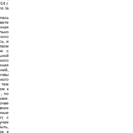
14 г.
ns la
лась
вете
нная
льно
хого
сь, и
твом
бе с
ьной
ного
ения
ний,
очвы
кого
 тем
ем к
, по
зии.
очве
вних
рные
т, с
учае
быть,
ра к