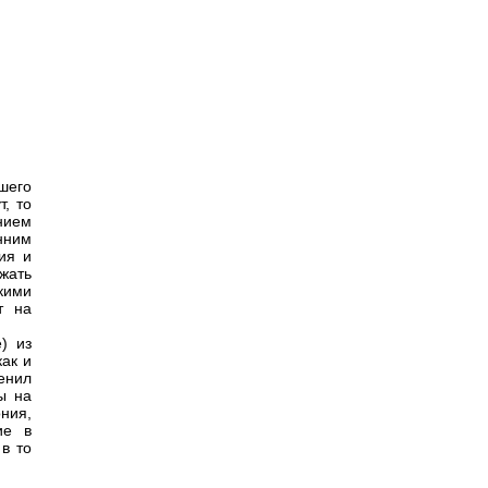
шего
, то
нием
нним
ия и
жать
кими
т на
) из
как и
енил
ы на
ния,
ие в
в то