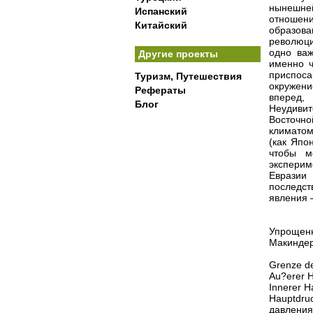
нынешне
Испанский
отношен
Китайский
образов
революц
одно важ
Другие проекты
именно ч
приспоса
Туризм, Путешествия
окружени
Рефераты
вперед,
Блог
Неудивит
Восточно
климатом
(как Япо
чтобы м
эксперим
Евразии 
последст
явления 
Упрощенн
Макиндер
Grenze de
Au?erer 
Innerer 
Hauptdru
давления