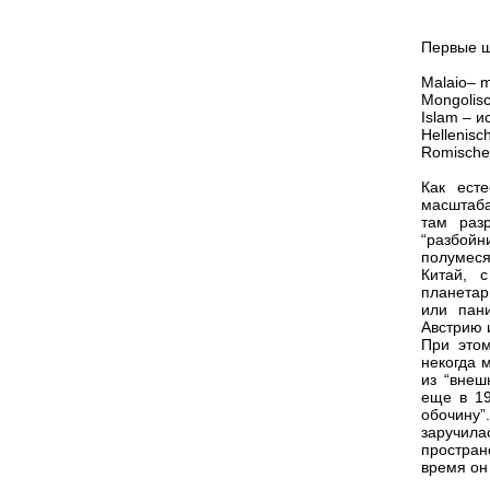
Первые ш
Malaio– 
Mongolis
Islam – и
Hellenisc
Romische
Как ест
масштаба
там раз
“разбойн
полумеся
Китай, 
планетар
или пан
Австрию 
При этом
некогда м
из “внеш
еще в 19
обочину
заручил
простран
время он 