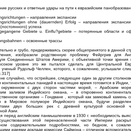
ние русских и ответные удары на пути к евразийским панобразова
ungsrichtungen – направления экспансии
ungsrichtungen ohne (dauernden) Erfolg – направления экспансии
 (постоянного) успеха
 gegangene Gebiete u. Einflu?gebiete – потерянные области и с
?ungsbahnen – освоенные трассы
тельно и грубо, придерживаясь скорее общепринятого в данной ст
вления, изобразили родственную проблему Фейргрив для Анг
ля Соединенных Штатов Америки, с объективной точки зрения 
ысоком уровне это же пытался сделать для Центральной Ев
 ученый Рудольф Челлен, которого, к сожалению, услышали сли
с.317]
 не случайно, что острейшее, следующее один за другим столкнов
и континентальных панидей в настоящее время готовится в Индии, т
, окруженном с двух сторон частями морей, – Арабским мор
ким заливом Индийского океана, – в откровенно континентал
ственном организме – Гондване , который как замковый камень с
ся в Мировое полуморе Индийского океана, будучи разделе
тами двух больших рек с древней культурой основной ч
ной Азии.
я перед английским панмышлением в 1930 г. необходимость выяс
существования этой перенаселенной части Империи раскры
ном содержательными подробностями, но бедном, к сожале
щими идеями докладе комиссии Саймона – отличном вспомогател