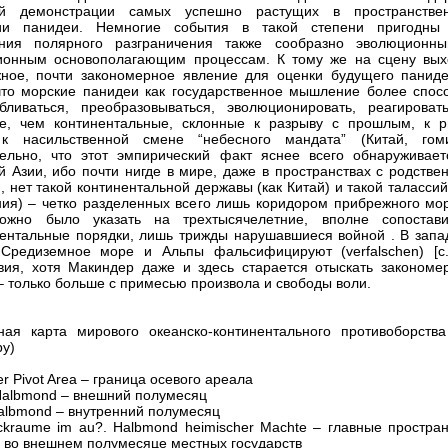
й демонстрации самых успешно растущих в пространстве
ии панидеи. Немногие события в такой степени пригодны
ания полярного разграничения также сообразно эволюционн
ионным основополагающим процессам. К тому же на сцену вых
ное, почти закономерное явление для оценки будущего паниде
то морские панидеи как государственное мышление более спос
бливаться, преобразовываться, эволюционировать, реагироват
е, чем континентальные, склонные к разрыву с прошлым, к р
 к насильственной смене “небесного мандата” (Китай, гоми
ельно, что этот эмпирический факт яснее всего обнаруживает
й Азии, ибо почти нигде в мире, даже в пространствах с родстве
, нет такой континентальной державы (как Китай) и такой таласси
ния) – четко разделенных всего лишь коридором прибрежного мор
ожно было указать на трехтысячелетние, вполне сопостав
ентальные порядки, лишь трижды нарушавшиеся войной . В запа
Средиземное море и Альпы фальсифицируют (verfalschen) [с.
вия, хотя Макиндер даже и здесь старается отыскать закономе
– только больше с примесью произвола и свободы воли.
ая карта мирового океанско-континентального противоборства
у)
r Pivot Area – граница осевого ареала
Halbmond – внешний полумесяц
Halbmond – внутренний полумесяц
ckraume im au?. Halbmond heimischer Machte – главные простран
 во внешнем полумесяце местных государств