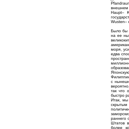
Pfandrau
внешнем 
Haupt– K
государс
Wusten– u
Было бы 
на ее ны
великоки
американ
моря, ус
едва спо
простра
миллион
образова
Японску
Филиппин
с нынешн
вероятно
так что 
быстро р
Итак, мы
скрытым
политиче
заморск
раннего 
Штатов в
более к