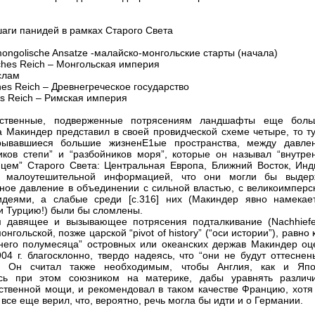
аги панидей в рамках Старого Света
mongolische Ansatze -малайско-монгольские старты (начала)
ches Reich – Монгольская империя
слам
hes Reich – Древнегреческое государство
s Reich – Римская империя
ественные, подверженные потрясениям ландшафты еще боль
 Макиндер представил в своей провидческой схеме четыре, то тут
рывавшиеся большие жизненЕ1ые пространства, между давле
иков степи” и “разбойников моря”, которые он называл “внутре
цем” Старого Света: Центральная Европа, Ближний Восток, Инд
с малоутешительной информацией, что они могли бы выдер
ное давление в объединении с сильной властью, с великоимперс
идеями, а слабые среди [с.316] них (Макиндер явно намекае
и Турцию!) были бы сломлены.
 давящее и вызывающее потрясения подталкивание (Nachhiefe
онгольской, позже царской “pivot of history” (“оси истории”), равно 
него полумесяца” островных или океанских держав Макиндер оц
04 г. благосклонно, твердо надеясь, что “они не будут оттеснен
”. Он считал также необходимым, чтобы Англия, как и Япо
ась при этом союзником на материке, дабы уравнять различ
ственной мощи, и рекомендовал в таком качестве Францию, хотя 
все еще верил, что, вероятно, речь могла бы идти и о Германии.