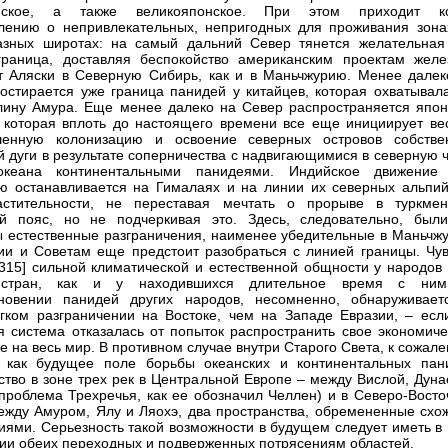
йское, а также великояпонское. При этом приходит к
лению о непривлекательных, непригодных для проживания зона
азных широтах: на самый дальний Север тянется желательная
граница, доставляя беспокойство американским проектам желе
т Аляски в Северную Сибирь, как и в Маньчжурию. Менее далек
остирается уже граница панидей у китайцев, которая охватывала
лину Амура. Еще менее далеко на Север распространяется япон
 которая вплоть до настоящего времени все еще инициирует ве
шенную колонизацию и освоение северных островов собстве
й дуги в результате соперничества с надвигающимися в северную 
океана континентальными панидеями. Индийское движение
ю останавливается на Гималаях и на линии их северных альпий
астительности, не переставая мечтать о прорыве в туркмен
ый пояс, но не подчеркивая это. Здесь, следовательно, был
 естественные разграничения, наименее убедительные в Маньчжу
ии и Советам еще предстоит разобраться с линией границы. Чув
.315] сильной климатической и естественной общности у народов 
стран, как и у находившихся длительное время с ни
сновении панидей других народов, несомненно, обнаруживает
гком разграничении на Востоке, чем на Западе Евразии, – есл
я система отказалась от попыток распространить свое экономиче
 на весь мир. В противном случае внутри Старого Света, к сожал
я как будущее поле борьбы океанских и континентальных пан
ство в зоне трех рек в Центральной Европе – между Вислой, Дуна
проблема Трехречья, как ее обозначил Челлен) и в Северо-Восто
ежду Амуром, Ялу и Ляохэ, два пространства, обремененные схо
иями. Серьезность такой возможности в будущем следует иметь в 
ии обеих переходных и подверженных потрясениям областей.