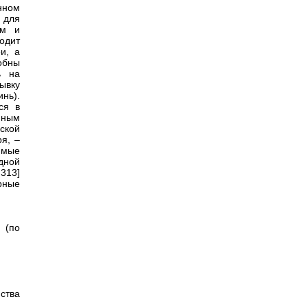
нном
 для
ым и
одит
и, а
обны
ь на
ывку
нь).
ся в
нным
йской
я, –
имые
дной
313]
рные
 (по
ства