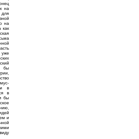
онец
х на
 для
зной
о на
 как
ская
сьма
нной
часть
 уже
ских
ский
и бы
рии,
ство
мус-
ми в
ся в
и бы
ское
ению,
идей
ем и
чной
жими
виду