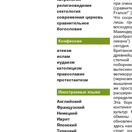
при очень
религиоведение
(сравнит
сектология
France!” 
современная церковь
Что соср
лишь пр
сравнительное
восходя
богословие
Макинде
разобрал
Конфессии
океана”)
сегодня
атеизм
Британс
древней
ислам
степной 
иудаизм
поборни
католицизм
вытесне
православие
великору
(чернозе
протестантизм
мышления
же прост
Иностранные языки
расширен
определе
Английский
Эта бор
континен
Французский
культур
Немецкий
обмены 
Иврит
обновлен
Японский
здесь на
стоит у
Турецкий