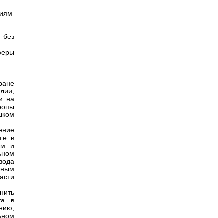
ниям
 без
феры
ране
лии,
и на
ропы
шком
ение
.е. в
ем и
ьном
вода
нным
асти
нить
та в
нию,
ьном