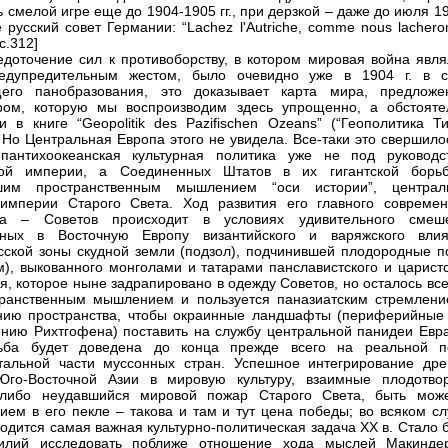
 смелой игре еще до 1904-1905 гг., при дерзкой – даже до июля 19
е русский совет Германии: “Lachez l'Autriche, comme nous lachero
[с.312]
едоточение сил к противоборству, в котором мировая война явля
едупредительным жестом, было очевидно уже в 1904 г. в с
щего панобразования, это доказывает карта мира, предложе
ром, которую мы воспроизводим здесь упрощенно, а обстояте
и в книге “Geopolitik des Pazifischen Ozeans” (“Геополитика Ти
. Но Центральная Европа этого не увидела. Все-таки это свершило
 пантихоокеанская культурная политика уже не под руководс
кой империи, а Соединенных Штатов в их гигантской борь
шим пространственным мышлением “оси истории”, централ
империи Старого Света. Ход развития его главного современ
ка – Советов происходит в условиях удивительного смеш
нных в Восточную Европу византийского и варяжского влия
сской зоны скудной земли (подзол), подчинившей плодородные п
м), выкованного монголами и татарами панславистского и царистс
, которое ныне задрапировано в одежду Советов, но осталось все
ранственным мышлением и пользуется паназиатским стремлени
ию пространства, чтобы окраинные ландшафты (периферийные 
нию Рихтгофена) поставить на службу центральной панидеи Евра
ьба будет доведена до конца прежде всего на реальной п
тальной части муссонных стран. Успешное интегрирование дре
 Юго-Восточной Азии в мировую культуру, взаимные плодотво
либо неудавшийся мировой пожар Старого Света, быть може
ием в его пекле – такова и там и тут цена победы; во всяком сл
ходится самая важная культурно-политическая задача XX в. Стало 
силий исследовать поближе отношение хода мыслей Макинде