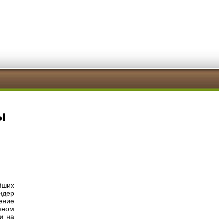
ы
йших
ндер
ение
чном
 и на