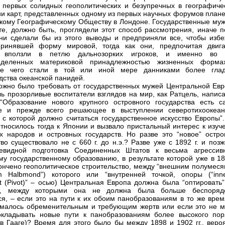
 первых солидных геополитических и безупречных в географиче
и карт, представленных одному из первых научных форумов плане
кому Географическому Обществу в Лондоне. Государственные муж
те, должно быть, проглядели этот способ рассмотрения, иначе п
они сделали бы из этого выводы и предприняли все, чтобы избе
принявшей форму мировой, тогда как они, предпочитая двига
 вползли в петлю дальнозорких игроков, и именно во 
еделенных материковой принадлежностью жизненных форма
ате чего стали в той или иной мере данниками более глад
дства океанской панидей.
ожно было требовать от государственных мужей Центральной Евр
ль прозорливые воспитатели взглядов на мир, как Ратцель, напис
 “Образование нового крупного островного государства есть с
е и прежде всего решающее в выступлении северотихоокеан
 с которой должно считаться государственное искусство Европы”.
тносилось тогда к Японии и вызвало пристальный интерес к изуч
х народов и островных государств. Но разве это “новое” остро
тво существовало не с 660 г. до н.э.? Разве уже с 1892 г. и поз
евидной подготовка Соединенных Штатов к весьма агрессив
му государственному образованию, в результате которой уже в 18
ончено геополитическое строительство, между “внешним полумеся
m Halbmond”) которого или “внутренней точкой, опоры (“inn
t (Pivot)” – осью) Центральная Европа должна была “оптировать”,
ь, между которыми она не должна была больше беспоряд
ся, – если это на пути к их обоим панобразованиям в то же врем
малось обременительным и требующим жертв или если это не м
кладывать новые пути к панобразованиям более высокого пор
 в Гааге)? Время для этого было бы между 1898 и 1902 гг., веро