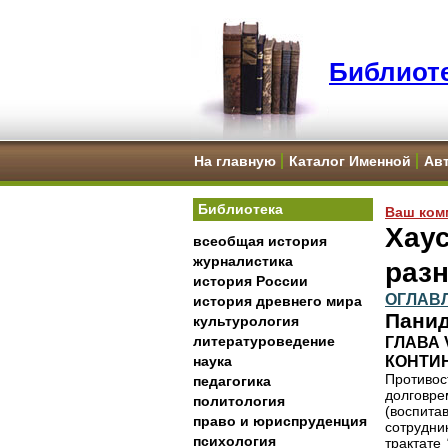
Библиоте
На главную
Каталог Именной
Ав
Библиотека
Ваш ком
Хаус
всеобщая история
журналистика
раз
история России
ОГЛАВ
история древнего мира
Панид
культурология
литературоведение
ГЛАВА 
КОНТИ
наука
Противос
педагогика
долговре
политология
(воспит
право и юриспруденция
сотрудни
психология
трактате 