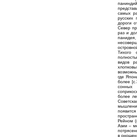
панинди
представ
самых р
русских 
дороги о
Север пр
раз и до
панидея,
несовер
островно
Тихого 
полность
видов р
хлопков
возможны
где Япон
более [с
сонных 
соприко
более ле
Советска
мышление
появитс
простран
Рейном (
Азии – м
потрясен
в оношен