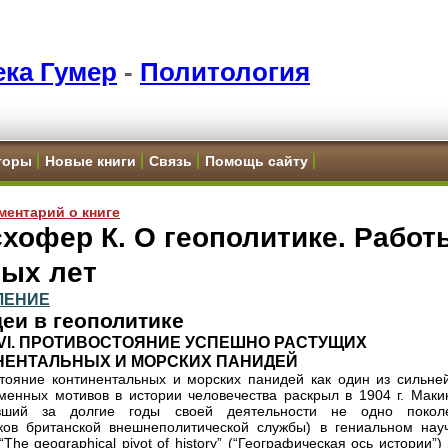
ка Гумер
-
Политология
торы
Новые книги
Связь
Помощь сайту
ментарий о книге
хофер К. О геополитике. Работ
ных лет
ЛЕНИЕ
еи в геополитике
VI. ПРОТИВОСТОЯНИЕ УСПЕШНО РАСТУЩИХ
НЕНТАЛЬНЫХ И МОРСКИХ ПАНИДЕЙ
тояние континентальных и морских панидей как один из сильне
менных мотивов в истории человечества раскрыл в 1904 г. Маки
авший за долгие годы своей деятельности не одно покол
ков британской внешнеполитической службы) в гениальном нау
“The geographical pivot of history” (“Географическая ось истории”)