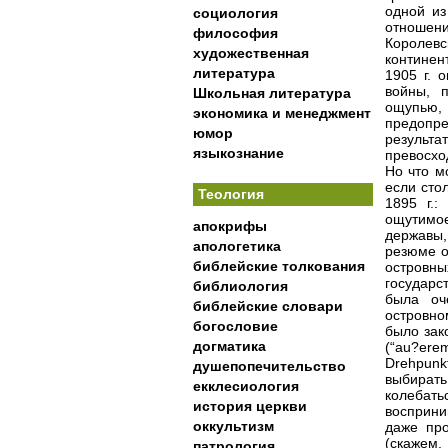
одной из
социология
отношени
философия
Королевс
художественная
континен
литература
1905 г. 
войны, 
Школьная литература
ощупью,
экономика и менеджмент
предопр
юмор
результ
языкознание
превосхо
Но что м
если сто
Теология
1895 г.:
ощутимо
апокрифы
державы,
апологетика
резюме о
библейские толкования
островны
государс
библиология
была оч
библейские словари
островно
богословие
было зак
догматика
(“au?ere
Drehpunk
душепопечительство
выбират
екклесиология
колебать
история церкви
восприни
оккультизм
даже про
(скажем,
патрология