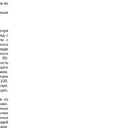
ва во
рные
отря
яд с
ли с
ного
зади
ьного
 90-
ость
щего
ием,
езию
100,
оря,
щих,
е со
ико-
нных
олее
нных
идей
кое,