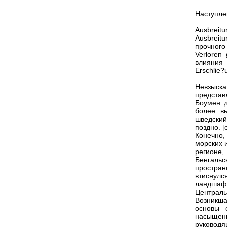
Наступле
Ausbreit
Ausbreit
прочного
Verloren
влияния
Erschlie
Невзыска
предста
Боумен д
более в
шведский
поздно. [
Конечно,
морских 
регионе
Бенгальс
простран
втиснул
ландшаф
Централь
Возникша
основы 
насыщен
руководя