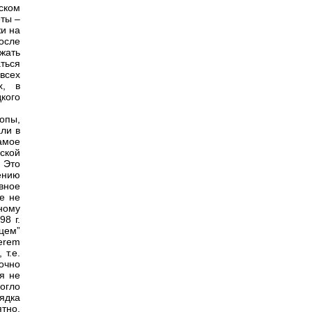
ском
ты –
и на
осле
жать
ться
всех
х, в
кого
опы,
али в
амое
ской
 Это
ению
вное
же не
ному
98 г.
цем”
erem
 т.е.
очно
я не
огло
ядка
ятно,