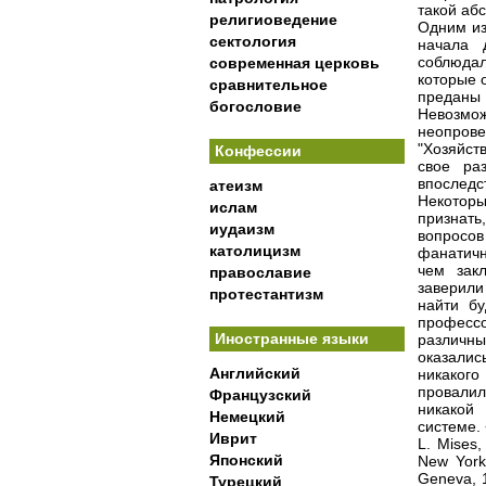
такой аб
религиоведение
Одним из
сектология
начала 
соблюдал
современная церковь
которые 
сравнительное
преданы 
богословие
Невозмо
неопрове
"Хозяйст
Конфессии
свое ра
впоследс
атеизм
Некоторы
ислам
признать
иудаизм
вопросов
католицизм
фанатичн
чем зак
православие
заверили
протестантизм
найти бу
профессо
Иностранные языки
различн
оказалис
Английский
никакого
провалил
Французский
никакой
Немецкий
системе.
Иврит
L. Mises,
Японский
New York,
Geneva, 1
Турецкий