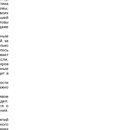
тика
емы,
воих
ьшей
товы
даже
чным
й за
лько
алось
вает
сли,
иров
нные
ит в
ости
ажно
ивом
дел.
ся о
ния.
ятий
нного
лема