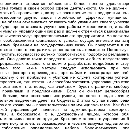
специалист стремится обеспечить более полное удовлетвор
стей только в своей особой сфере деятельности. Он не должен 
мать об ограничениях, которые расширение его предприятия нал
летворение других видов потребностей. Директор муниципал
 не обязан отказываться от какого-либо улучшения своего учрежд
 будет препятствовать улучшению работы метрополитена, и наобо
и умелый управляющий как раз и должен стремиться к максималь
ю качества услуг, предоставляемых его предприятием. Но посколь
н соображениями финансового успеха, осуществляемые им зат
желым бременем на государственную казну. Он превратится в св
ответственного растратчика денег налогоплательщиков. Поскольку 
опустить, государство должно позаботиться о подробной регламен
ия. Оно должно точно определить качество и объем предоставля
продаваемых товаров, оно должно разработать подробные инстру
ельно того, какие методы следует использовать при пок
ьных факторов производства, при найме и вознаграждении раб
скольку счет прибылей и убытков не служит критерием успеха
управления, единственным способом заставить управляющего отве
о хозяином, т. е. перед казначейством, будет ограничить свобод
й правилами и предписаниями. Если он считает целесообра
ь больше, чем позволяют инструкции, он должен подать заявк
ельное выделение денег из бюджета. В этом случае право реш
 за его хозяином -- правительством или муниципалитетом. Как бы 
акой управляющий является не администратором коммерчес
ятия, а бюрократом, т. е. должностным лицом, которое обя
ь многочисленные инструкции. Критерием хорошего управления б
ение покупателей, выражающееся в избытке выручки над затратам
 соблюдение определенного набора бюрократических пра