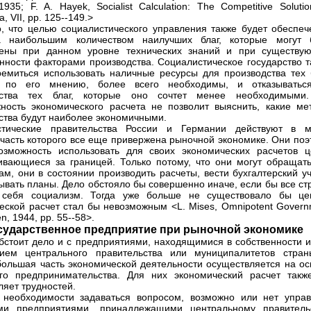
935; F. A. Hayek, Socialist Calculation: The Competitive Solutio
, VII, pp. 125--149.>
, что целью социалистического управления также будет обеспеч
а наибольшим количеством наилучших благ, которые могут 
дены при данном уровне технических знаний и при существу
нности факторами производства. Социалистическое государство т
ремиться использовать наличные ресурсы для производства тех б
, по его мнению, более всего необходимы, и отказыватьс
дства тех благ, которые оно сочтет менее необходимыми
ность экономического расчета не позволит выяснить, какие ме
ства будут наиболее экономичными.
стические правительства России и Германии действуют в м
часть которого все еще привержена рыночной экономике. Они поэ
зможность использовать для своих экономических расчетов ц
ивающиеся за границей. Только потому, что они могут обращать
ам, они в состоянии производить расчеты, вести бухгалтерский у
ывать планы. Дело обстояло бы совершенно иначе, если бы все ст
 себя социализм. Тогда уже больше не существовало бы це
еской расчет стал бы невозможным <L. Mises, Omnipotent Govern
, 1944, pp. 55--58>.
сударственное предприятие при рыночной экономике
бстоит дело и с предприятиями, находящимися в собственности и
нием центрального правительства или муниципалитетов стран
большая часть экономической деятельности осуществляется на ос
го предпринимательства. Для них экономический расчет такж
ляет трудностей.
необходимости задаваться вопросом, возможно или нет управ
ми предприятиями, принадлежащими центральному правительс