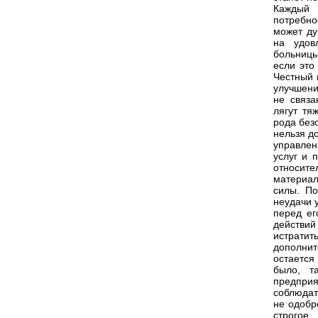
Каждый 
потребно
может ду
на удов
больницы
если это
Честный 
улучшени
не связа
лягут тя
рода без
нельзя д
управлен
услуг и 
относит
материал
силы. По
неудачи 
перед ег
действи
истратит
дополнит
остается
было, т
предпри
соблюдат
не одобр
строгое