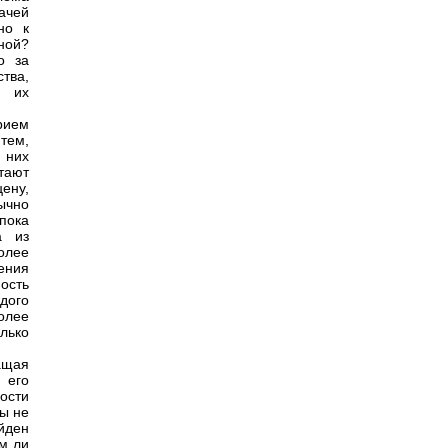
ачей
но к
ной?
о за
тва,
е их
рием
тем,
 них
тают
ену,
ычно
пока
а из
олее
ения
ость
дого
олее
лько
ащая
 его
ости
ты не
йден
м ли