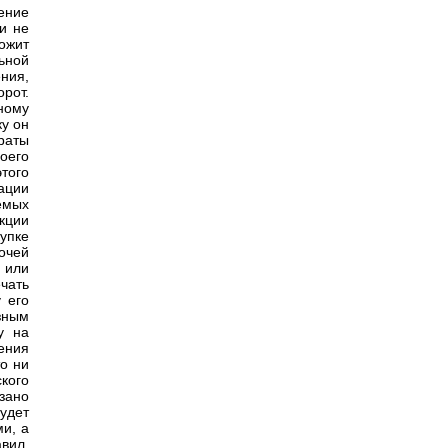
ение
и не
ожит
ьной
ения,
рот.
ному
ку он
раты
оего
этого
тации
емых
кции
упке
очей
 или
чать
у его
зным
у на
ения
то ни
кого
зано
удет
и, а
вил.