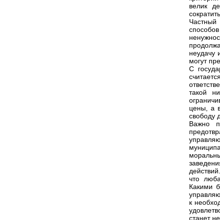
велик д
сократит
Частный 
способов
ненужнос
продолж
неудачу 
могут пре
С госуда
считаетс
ответств
такой н
ограничи
цены, а 
свободу 
Важно п
предотв
управля
муницип
моральн
заведени
действий
что люба
Какими б
управляю
к необхо
удовлетв
станет н