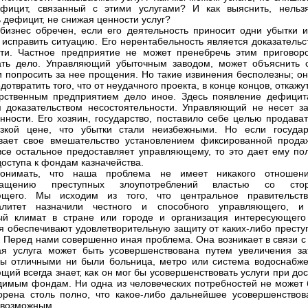
ефицит, связанный с этими услугами? И как выяснить, нельз
ь дефицит, не снижая ценности услуг?
бизнес обречен, если его деятельность приносит одни убытки и
 исправить ситуацию. Его нерентабельность является доказательс
ти. Частное предприятие не может пренебречь этим приговор
ать дело. Управляющий убыточным заводом, может объяснить 
и попросить за нее прощения. Но такие извинения бесполезны; он
дотвратить того, что от неудачного проекта, в конце концов, откажу
рственным предприятием дело иное. Здесь появление дефицит
я доказательством несостоятельности. Управляющий не несет за
енности. Его хозяин, государство, поставило себе целью продава
изкой цене, что убытки стали неизбежными. Но если государ
вает свое вмешательство установлением фиксированной прода
все остальное предоставляет управляющему, то это дает ему по
доступа к фондам казначейства.
онимать, что наша проблема не имеет никакого отношен
ращению преступных злоупотреблений властью со сто
ющего. Мы исходим из того, что центральное правительст
алитет назначили честного и способного управляющего, и
ый климат в стране или городе и организация интересующего
я обеспечивают удовлетворительную защиту от каких-либо престу
. Перед нами совершенно иная проблема. Она возникает в связи с
я услуга может быть усовершенствована путем увеличения зат
ы отличными ни были больница, метро или система водоснабже
щий всегда знает, как он мог бы усовершенствовать услуги при до
димым фондам. Ни одна из человеческих потребностей не может 
орена столь полно, что какое-либо дальнейшее усовершенствов
евозможным.