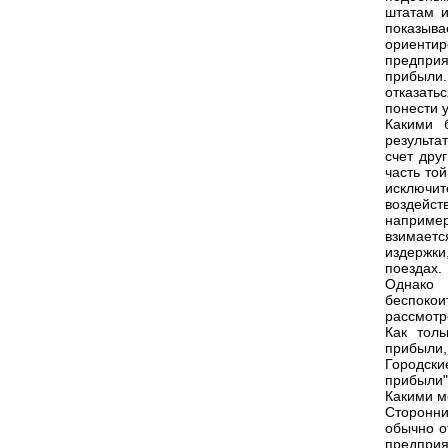
штатам и
показыв
ориентир
предпри
прибыли
отказать
понести 
Какими 
результа
счет дру
часть то
исключи
воздейс
наприме
взимает
издержки
поездах.
Однако 
беспоко
рассмотр
Как толь
прибыли,
Городски
прибыли"
Какими м
Сторонн
обычно о
предприя