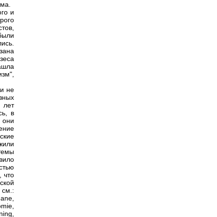
ема.
го и
рого
тов,
были
ись.
зана
зeса
ашла
зм",
и не
езных
 лет
ь, в
 они
ение
ские
жили
темы
вило
стью
, что
ской
см.:
hane,
omie,
ning,