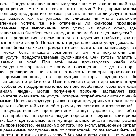
роста. Предоставление полезных услуг является единственной зад
редприятия. Но что означает этот термин? Кто, применитель
твенному предприятию, должен решать, является ли услуга полез
ще важнее, как мы узнаем, не слишком ли много заплачен
авленные услуги, т.е. не отвлечены ли факторы производс
дованные при выполнении этих услуг, из других сфер, гд
вание могло бы обеспечить предоставление более ценных услуг?
ного предприятия, стремящегося к получению прибыли, крите
 отношение людей. Полезность предоставляемых услуг доказана 
аточно большое число граждан готово платить запрашиваемую за
е может быть никакого сомнения в том, что покупатели счи
и услуги, предоставляемые булочниками. Они готовы платить ц
ваемую за хлеб. При этой цене производство хлеба об
тся до тех пор, пока не наступит насыщение, т.е. до тех пор, 
шее расширение не станет отвлекать факторы производств
й промышленности, на продукцию которых существует б
ный спрос потребителей. Взяв в качестве ориентира мотив получ
 свободное предпринимательство приспосабливает свою деятельн
аниям людей. Мотив получения прибыли заставляет каж
имателя оказывать те услуги, которые потребители считают наиб
мыми. Ценовая структура рынка говорит предпринимателям, наско
одны в выборе той или иной отрасли для своих капиталовложений.
 государственным предприятием станут управлять, не обр
 на прибыль, поведение людей перестанет служить критерием
ти. Если центральные или муниципальные власти полны решим
ть производство, независимо от того, что эксплуатационные затра
я денежными поступлениями от покупателей, то где может быть на
 полезности оказываемых услуг? Как мы можем узнать, не слишко