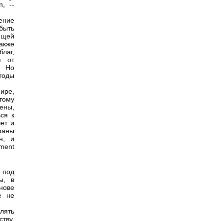
n, --
ение
быть
ющей
акже
лаг,
я от
. Но
тоды
ире,
тому
ены,
ся к
чет и
раны
н, и
ment
 под
ы, в
нове
е не
лять
тву,