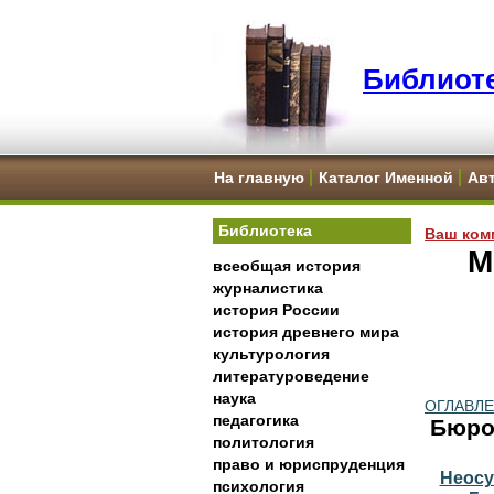
Библиоте
На главную
Каталог Именной
Ав
Библиотека
Ваш ком
М
всеобщая история
журналистика
история России
история древнего мира
культурология
литературоведение
наука
ОГЛАВЛ
педагогика
Бюро
политология
право и юриспруденция
Неосу
психология