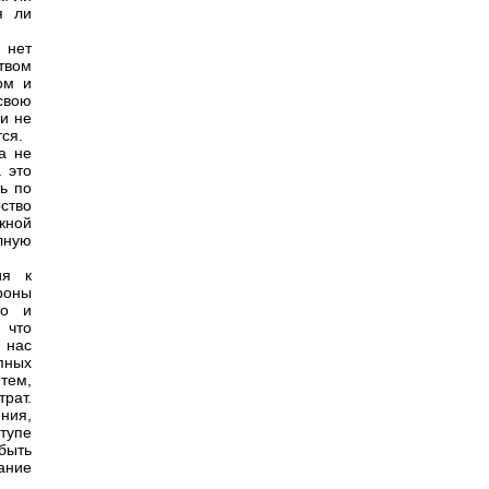
я ли
 нет
твом
ом и
свою
и не
тся.
а не
 это
ть по
ство
жной
лную
ия к
роны
во и
 что
 нас
пных
 тем,
рат.
ния,
ступе
быть
ание