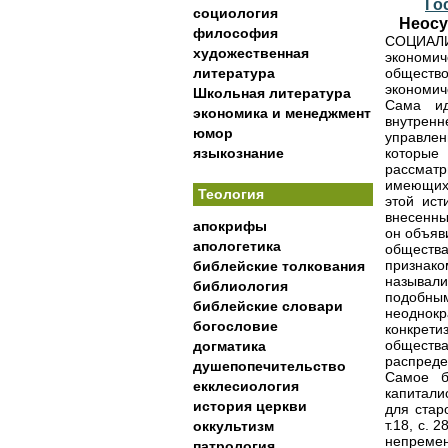
Го
социология
Неосу
философия
СОЦИАЛИ
художественная
экономич
литература
обществ
экономич
Школьная литература
Сама ид
экономика и менеджмент
внутренн
юмор
управлен
языкознание
которые
рассмат
имеющихс
Теология
этой ист
внесенны
апокрифы
он объяв
апологетика
общества
признако
библейские толкования
называл
библиология
подобным
библейские словари
неоднок
богословие
конкрети
общества
догматика
распреде
душепопечительство
Самое б
екклесиология
капитали
история церкви
для стар
т.18, с.
оккультизм
непремен
патрология