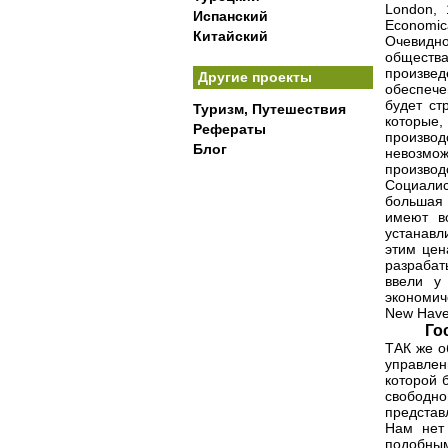
London, 1
Испанский
Economica
Китайский
Очевидно
обществ
произве
Другие проекты
обеспече
будет ст
Туризм, Путешествия
которые
Рефераты
произво
Блог
невозмож
производ
Социали
большая 
имеют во
устанавл
этим цен
разрабат
ввели у
экономич
New Haven
Го
ТАК же о
управле
которой 
свободно
представ
Нам нет 
подобны