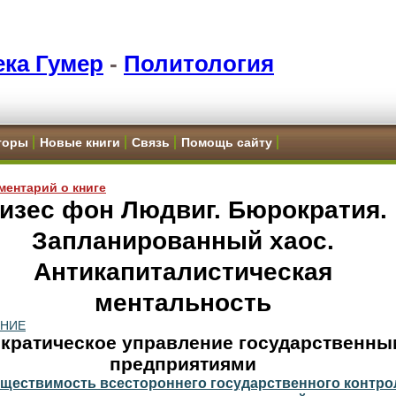
ка Гумер
-
Политология
торы
Новые книги
Связь
Помощь сайту
ментарий о книге
изес фон Людвиг. Бюрократия.
Запланированный хаос.
Антикапиталистическая
ментальность
ЕНИЕ
кратическое управление государственны
предприятиями
ществимость всестороннего государственного контро