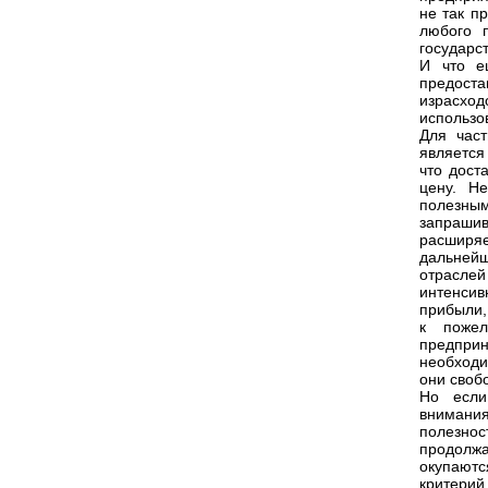
не так п
любого п
государс
И что е
предост
израсхо
использо
Для част
является
что дост
цену. Н
полезным
запраши
расширяе
дальней
отрасле
интенсив
прибыли,
к пожел
предприн
необходи
они своб
Но если
внимания
полезнос
продолжа
окупаютс
критерий