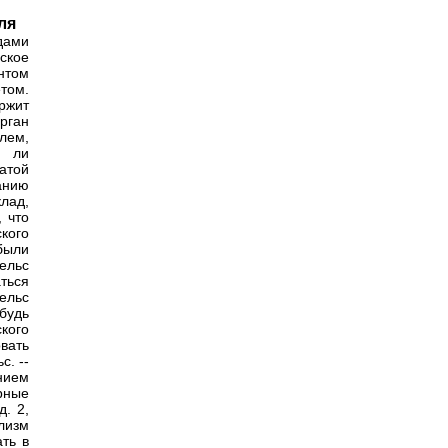
ля
дами
ское
нтом
том.
ржит
рган
лем,
ы ли
атой
анию
лад,
 что
кого
были
ельс
ться
ельс
будь
кого
вать
с. --
нием
рные
д. 2,
ализм
ть в