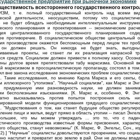
сударственное предприятие при рыночной экономике
ществимость всестороннего государственного контро
ЗМ, т. е. полный государственный контроль над всеми ви
еской деятельности, неосуществим, потому что социалистиче
о не будет обладать необходимым интеллектуальным инструме
еского планирования и проектирования -- экономическим расче
ея централизованного государственного планирования соде
ее противоречие. В социалистическом обществе центральный о
ия производством окажется беспомощным перед лицом тех проб
 он должен решать. Он никогда не будет знать, выгодн
риваемые проекты, не станет ли их реализация напрасной тр
я средств. Социализм должен привести к полному хаосу. Осозн
ины долгое время препятствовали табу марксизма. Основной вк
й марксизмом в просоциалистическую пропаганду, состоял в том,
ил вне закона исследование экономических проблем социалистичес
. Такие исследования, по мнению Карла Маркса и его секты, 
м иллюзорного "утопизма". "Научный социализм", как Маркс и Энг
и придуманную ими разновидность науки, не должен занима
и бесполезными изысканиями. [К. Маркс и, особенно, Ф. Энг
ратно высказывались против попыток построения сколь ни
зированной модели функционирования грядущего социалистичес
. "Мудрствования о том, как станет будущее общество регулиро
ление пищи и жилья, ведут прямо в область утопии -- писал Энгель
ольшее, что мы можем утверждать ... это то, что с паде
стического производства известные формы присвоения, характе
ого общества, станут невозможны" (К. Маркс, Ф. Энгельс, Соч., из
 282).] "Научные" социалисты довольствуются прозрением, что соци
но наступит и превратит всю землю в рай. Они не должны впада