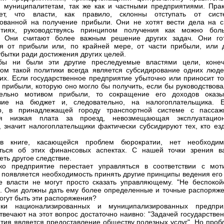
 муниципалитетам, так же как и частными предприятиями. Прак
ает, что власти, как правило, склонны отступать от сист
ованной на получение прибыли. Они не хотят вести дела на с
ятиях, руководствуясь принципом получения как можно бол
. Они считают более важным решение других задач. Они го
ся от прибыли или, по крайней мере, от части прибыли, или 
убытки ради достижения других целей.
бы ни были эти другие преследуемые властями цели, коне
том такой политики всегда является субсидирование одних люде
гих. Если государственное предприятие убыточно или приносит то
й прибыли, которую оно могло бы получить, если бы руководствов
тельно мотивом прибыли, то сокращение его доходов оказы
твие на бюджет и, следовательно, на налогоплательщика. Е
р, в принадлежащей городу транспортной системе с пассаж
ся низкая плата за проезд, невозмещающая эксплуатацио
, значит налогоплательщики фактически субсидируют тех, кто езд
в книге, касающейся проблем бюрократии, нет необходим
иться об этих финансовых аспектах. С нашей точки зрения в
еть другое следствие.
ко предприятие перестает управляться в соответствии с мот
 появляется необходимость принять другие принципы ведения его 
е власти не могут просто сказать управляющему. "Не беспокой
. Они должны дать ему более определенные и точные распоряже
огут быть эти распоряжения?
ики национализированных и муниципализированных предпри
твечают на этот вопрос достаточно наивно: "Задачей государстве
тия является предоставление обществу полезных услуг". Но проб