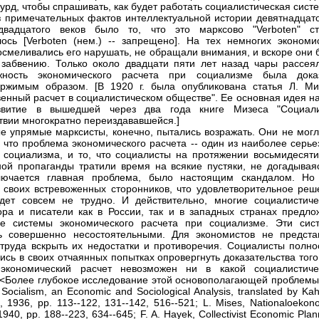
сурд, чтобы спрашивать, как будет работать социалистическая сист
 примечательных фактов интеллектуальной истории девятнадцато
двадцатого веков было то, что это марксово "Verboten" ст
ось [Verboten (нем.) -- запрещено]. На тех немногих экономис
осмеливались его нарушать, не обращали внимания, и вскоре они 
забвению. Только около двадцати пяти лет назад чары рассеял
жность экономического расчета при социализме была дока
ржимым образом. [В 1920 г. была опубликована статья Л. Ми
венный расчет в социалистическом обществе". Ее основная идея н
звитие в вышедшей через два года книге Мизеса "Социали
твии многократно переиздававшейся.]
е упрямые марксисты, конечно, пытались возражать. Они не могл
, что проблема экономического расчета -- один из наиболее серь
 социализма, и то, что социалисты на протяжении восьмидесяти
ой пропаганды тратили время на всякие пустяки, не догадываяс
лючается главная проблема, было настоящим скандалом. Но
 своих встревоженных сторонников, что удовлетворительное реш
дет совсем не трудно. И действительно, многие социалистиче
ра и писатели как в России, так и в западных странах предло
ые системы экономического расчета при социализме. Эти сис
ь совершенно несостоятельными. Для экономистов не предста
 труда вскрыть их недостатки и противоречия. Социалисты полно
ись в своих отчаянных попытках опровергнуть доказательства того
 экономический расчет невозможен ни в какой социалистиче
 <Более глубокое исследование этой основополагающей проблемы 
 Socialism, an Economic and Sociological Analysis, translated by Ka
 1936, pp. 113--122, 131--142, 516--521; L. Mises, Nationaloekon
940, pp. 188--223, 634--645; F. A. Hayek, Collectivist Economic Plan