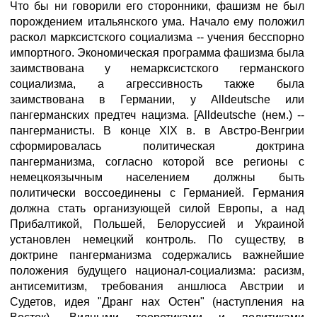
Что бы ни говорили его сторонники, фашизм не был
порождением итальянского ума. Начало ему положил
раскол марксистского социализма -- учения бесспорно
импортного. Экономическая программа фашизма была
заимствована у немарксистского германского
социализма, а агрессивность также была
заимствована в Германии, у Alldeutsche или
пангерманских предтеч нацизма. [Alldeutsche (нем.) --
пангерманисты. В конце XIX в. в Австро-Венгрии
сформировалась политическая доктрина
пангерманизма, согласно которой все регионы с
немецкоязычным населением должны быть
политически воссоединены с Германией. Германия
должна стать организующей силой Европы, а над
Прибалтикой, Польшей, Белоруссией и Украиной
установлен немецкий контроль. По существу, в
доктрине пангерманизма содержались важнейшие
положения будущего национал-социализма: расизм,
антисемитизм, требования аншлюса Австрии и
Судетов, идея "Дранг нах Остен" (наступления на