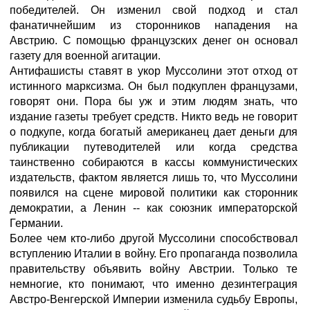
победителей. Он изменил свой подход и стал
фанатичнейшим из сторонников нападения на
Австрию. С помощью французских денег он основал
газету для военной агитации.
Антифашисты ставят в укор Муссолини этот отход от
истинного марксизма. Он был подкуплен французами,
говорят они. Пора бы уж и этим людям знать, что
издание газеты требует средств. Никто ведь не говорит
о подкупе, когда богатый американец дает деньги для
публикации путеводителей или когда средства
таинственно собираются в кассы коммунистических
издательств, фактом является лишь то, что Муссолини
появился на сцене мировой политики как сторонник
демократии, а Ленин -- как союзник императорской
Германии.
Более чем кто-либо другой Муссолини способствовал
вступлению Италии в войну. Его пропаганда позволила
правительству объявить войну Австрии. Только те
немногие, кто понимают, что именно дезинтеграция
Австро-Венгерской Империи изменила судьбу Европы,