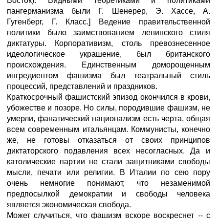
Восток). Видными теоретиками и политиками
пангерманизма были Г. Шенерер, Э. Хассе, А.
Гугенберг, Г. Класс.] Ведение правительственной
политики было заимствованием ленинского стиля
диктатуры. Корпоративизм, столь превознесенное
идеологическое украшение, был британского
происхождения. Единственным доморощенным
ингредиентом фашизма был театральный стиль
процессий, представлений и праздников.
Краткосрочный фашистский эпизод окончился в крови,
убожестве и позоре. Но силы, породившие фашизм, не
умерли, фанатический национализм есть черта, общая
всем современным итальянцам. Коммунисты, конечно
же, не готовы отказаться от своих принципов
диктаторского подавления всех несогласных. Да и
католические партии не стали защитниками свободы
мысли, печати или религии. В Италии по сею пору
очень немногие понимают, что незаменимой
предпосылкой демократии и свободы человека
является экономическая свобода.
Может случиться, что фашизм вскоре воскреснет -- с