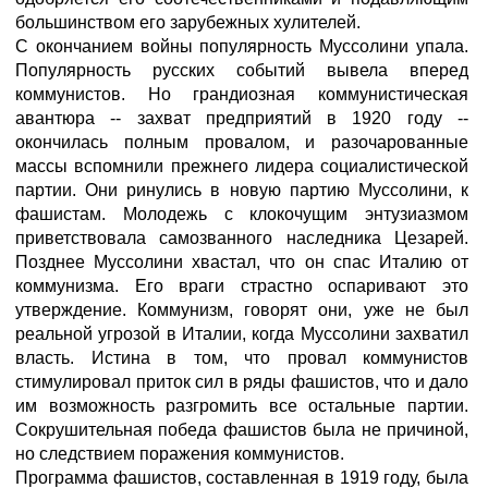
большинством его зарубежных хулителей.
С окончанием войны популярность Муссолини упала.
Популярность русских событий вывела вперед
коммунистов. Но грандиозная коммунистическая
авантюра -- захват предприятий в 1920 году --
окончилась полным провалом, и разочарованные
массы вспомнили прежнего лидера социалистической
партии. Они ринулись в новую партию Муссолини, к
фашистам. Молодежь с клокочущим энтузиазмом
приветствовала самозванного наследника Цезарей.
Позднее Муссолини хвастал, что он спас Италию от
коммунизма. Его враги страстно оспаривают это
утверждение. Коммунизм, говорят они, уже не был
реальной угрозой в Италии, когда Муссолини захватил
власть. Истина в том, что провал коммунистов
стимулировал приток сил в ряды фашистов, что и дало
им возможность разгромить все остальные партии.
Сокрушительная победа фашистов была не причиной,
но следствием поражения коммунистов.
Программа фашистов, составленная в 1919 году, была