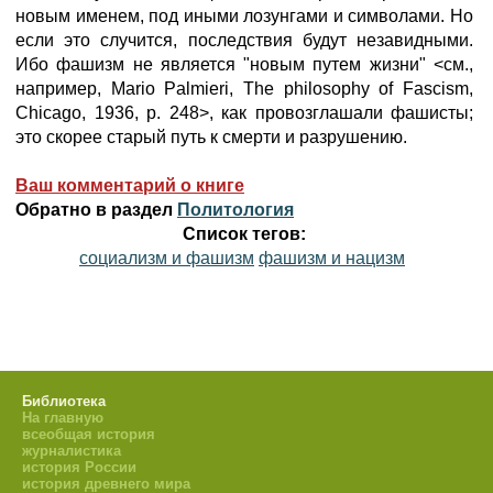
новым именем, под иными лозунгами и символами. Но
если это случится, последствия будут незавидными.
Ибо фашизм не является "новым путем жизни" <см.,
например, Mario Palmieri, The philosophy of Fascism,
Chicago, 1936, p. 248>, как провозглашали фашисты;
это скорее старый путь к смерти и разрушению.
Ваш комментарий о книге
Обратно в раздел
Политология
Список тегов:
социализм и фашизм
фашизм и нацизм
Библиотека
На главную
всеобщая история
журналистика
история России
история древнего мира