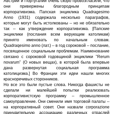
Австрии и Португалии очень скоро провозгласили, что
они привержены благородным принципам
корпоративизма. Папская энциклика Quadragesimo
Anno (1931) содержала несколько параграфов,
которые могут быть истолкованы -- но не обязательно
так -- как утверждение корпоративизма. [Папские
энциклики (послания всем верующим католикам)
принято именовать по начальным словам.
Quadraqesimo anno (лат.) -- в год сороковой -- послание,
посвященное социальным проблемам. Наименование
связано с сороковой годовщиной энциклики "Rerum
novarum" (О новых вещах), в которой была впервые
дана развернутая социальная программа
католицизма.] Во Франции эти идеи нашли многих
красноречивых сторонников.
Но все это были пустые слова. Никогда фашисты не
сделали ни малейшей попытки реализовать
корпоративистскую программу -- промышленное
самоуправление. Они сменили имя торговой палаты --
на корпоративный совет. Они назвали corporazione
принудительную ассоциацию различных отраслей