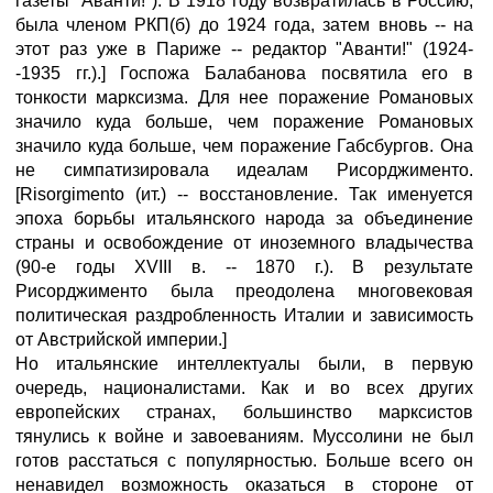
газеты "Аванти!"). В 1918 году возвратилась в Россию,
была членом РКП(б) до 1924 года, затем вновь -- на
этот раз уже в Париже -- редактор "Аванти!" (1924-
-1935 гг.).] Госпожа Балабанова посвятила его в
тонкости марксизма. Для нее поражение Романовых
значило куда больше, чем поражение Романовых
значило куда больше, чем поражение Габсбургов. Она
не симпатизировала идеалам Рисорджименто.
[Risorgimento (ит.) -- восстановление. Так именуется
эпоха борьбы итальянского народа за объединение
страны и освобождение от иноземного владычества
(90-е годы XVIII в. -- 1870 г.). В результате
Рисорджименто была преодолена многовековая
политическая раздробленность Италии и зависимость
от Австрийской империи.]
Но итальянские интеллектуалы были, в первую
очередь, националистами. Как и во всех других
европейских странах, большинство марксистов
тянулись к войне и завоеваниям. Муссолини не был
готов расстаться с популярностью. Больше всего он
ненавидел возможность оказаться в стороне от