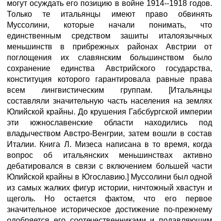
могут осуждать его позицию в войне 1914--1918 годов.
Только те итальянцы имеют право обвинять
Муссолини, которые начали понимать, что
единственным средством зашиты италоязычных
меньшинств в прибрежных районах Австрии от
поглощения их славянским большинством было
сохранение единства Австрийского государства,
конституция которого гарантировала равные права
всем лингвистическим группам. [Итальянцы
составляли значительную часть населения на землях
Юлийской крайны. До крушения Габсбургской империи
эти южнославенские области находились под
владычеством Австро-Венгрии, затем вошли в состав
Италии. Книга Л. Мизеса написана в то время, когда
вопрос об итальянских меньшинствах активно
дебатировался в связи с включением большей части
Юлийской крайны в Югославию.] Муссолини был одной
из самых жалких фигур истории, ничтожный хвастун и
щеголь. Но остается фактом, что его первое
значительное историческое достижение по-прежнему
одобряется его соотечественниками и подавляющим