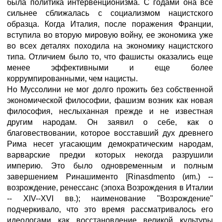
была политика интервенционизма. С годами она все
сильнее сближалась с социализмом нацистского
образца. Когда Италия, после поражения Франции,
вступила во вторую мировую войну, ее экономика уже
во всех деталях походила на экономику нацистского
типа. Отличием было то, что фашисты оказались еще
менее эффективными и еще более
коррумпированными, чем нацисты.
Но Муссолини не мог долго прожить без собственной
экономической философии, фашизм возник как новая
философия, неслыханная прежде и не известная
другим народам. Он заявил о себе, как о
благовествовании, которое восставший дух древнего
Рима несет угасающим демократическим народам,
варварские предки которых некогда разрушили
империю. Это было одновременным и полным
завершением Ринашименто [Rinasdmento (иm.) --
возрождение, ренессанс (эпоха Возрождения в Италии
-- XIV--XVI вв.); наименование "Возрождение"
подчеркивало, что это время рассматривалось его
идеологами как восстановление великой культуры