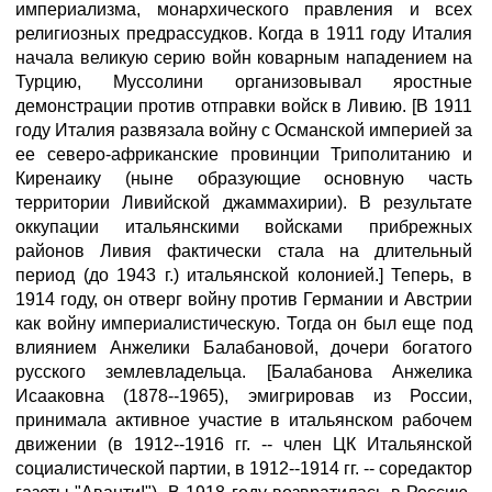
империализма, монархического правления и всех
религиозных предрассудков. Когда в 1911 году Италия
начала великую серию войн коварным нападением на
Турцию, Муссолини организовывал яростные
демонстрации против отправки войск в Ливию. [В 1911
году Италия развязала войну с Османской империей за
ее северо-африканские провинции Триполитанию и
Киренаику (ныне образующие основную часть
территории Ливийской джаммахирии). В результате
оккупации итальянскими войсками прибрежных
районов Ливия фактически стала на длительный
период (до 1943 г.) итальянской колонией.] Теперь, в
1914 году, он отверг войну против Германии и Австрии
как войну империалистическую. Тогда он был еще под
влиянием Анжелики Балабановой, дочери богатого
русского землевладельца. [Балабанова Анжелика
Исааковна (1878--1965), эмигрировав из России,
принимала активное участие в итальянском рабочем
движении (в 1912--1916 гг. -- член ЦК Итальянской
социалистической партии, в 1912--1914 гг. -- соредактор