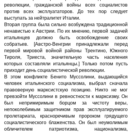
революции, гражданской войны всех социалистов
против всех эксплуататоров. До тех пор следует
выступать за нейтралитет Италии.
Вторая группа была сильно возбуждена традиционной
ненавистью к Австрии. По их мнению, первой задачей
итальянцев должно быть освобождение своих
собратьев. [Австро-Венгрии принадлежали перед
первой мировой войной районы Трентино, Южного
Тироля, Триеста, значительную часть населения
которых составляли итальянцы.] Только потом пусть
приходит день социалистической революции.
В этом конфликте Бенито Муссолини, выдающийся
человек итальянского социализма, выбрал сначала
правоверную марксистскую позицию. Никто не мог
превзойти Муссолини в ревностности к марксизму. Он
6ыл непримиримым борцом за чистоту веры,
непоколебимым защитником прав эксплуатируемого
пролетариата, красноречивым пророком грядущего
социалистического блаженства. Он был неумолимым
обличителем патриотизма, национализма,