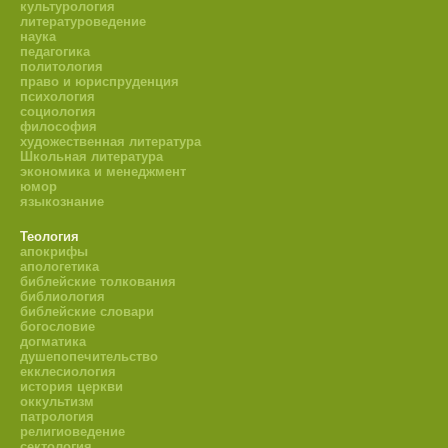
культурология
литературоведение
наука
педагогика
политология
право и юриспруденция
психология
социология
философия
художественная литература
Школьная литература
экономика и менеджмент
юмор
языкознание
Теология
апокрифы
апологетика
библейские толкования
библиология
библейские словари
богословие
догматика
душепопечительство
екклесиология
история церкви
оккультизм
патрология
религиоведение
сектология