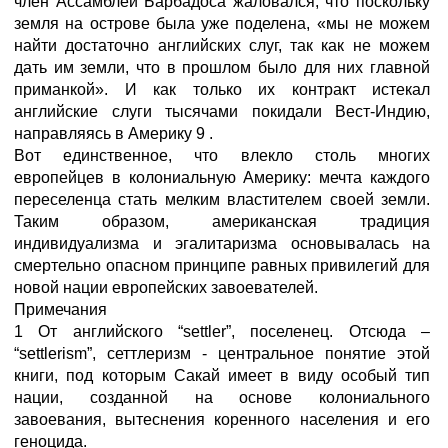
член Ассамблеи Барбадоса жаловался, что поскольку
земля на острове была уже поделена, «мы не можем
найти достаточно английских слуг, так как не можем
дать им земли, что в прошлом было для них главной
приманкой». И как только их контракт истекал
английские слуги тысячами покидали Вест-Индию,
направляясь в Америку 9 .
Вот единственное, что влекло столь многих
европейцев в колониальную Америку: мечта каждого
переселенца стать мелким властителем своей земли.
Таким образом, американская традиция
индивидуализма и эгалитаризма основывалась на
смертельно опасном принципе равных привилегий для
новой нации европейских завоевателей.
Примечания
1 От английского “settler”, поселенец. Отсюда –
“settlerism”, сеттлеризм - центральное понятие этой
книги, под которым Сакай имеет в виду особый тип
нации, созданной на основе колониального
завоевания, вытеснения коренного населения и его
геноцида.