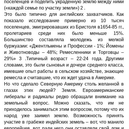
поселенцев и поделить украденную землю между ними
(«каждой семье по участку земли») 2 .
Это было типично для английских захватчиков. Как
показало исследование примерно из 10 тысяч
поселенцев, эмигрировавших из Бристоля в1654-85 гг.,
пролетариев среди них было меньше 15%.
Большинство составляла молодежь из мелкой
буржуазии: «Джентльмены и Профессии - 1%; Йомены
и Животноводы – 48%; Ремесленники и Торговцы –
29%» 3 .Типичный возраст – 22-24 года. Другими
словами, это были сыновья и дочери среднего класса,
имевшие опыт работы в сельском хозяйстве, знающие
ремесла и считавшие, что их ждет удача в Америке.
Но что сделало Северную Америку столь желанной в
глазах этих людей? Земля. Евроамериканские
либералы и радикалы редко обращали внимание на
земельный вопрос. Можно сказать, что им не
приходилось заниматься этим вопросом, потому что их
народ уже заимел землю. Возможность принять
участие в грабеже индейских земель – вот, что манило
европейцев, вот ради чего они оставляли свой дом и