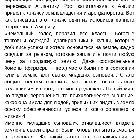
пересекали Атлантику. Рост капитализма в Англии
привел к кризису землевладения и арендаторства. Вот
как описывал этот кризис один из историков раннего
вторжения в Америку.
«Земельный голод поразил все классы. Богатые
торговцы одеждой, драпировщики и купцы, которые
добились успеха и хотели основаться на земле, жадно
следили за рынком, готовые заплатить почти любую
цену за продажную землю. Даже состоятельные
йомены (фермеры – пер.) часто были не в состоянии
купить землю для своих младших сыновей... Стало
общим местом говорить, что земля была самым
заманчивым из того, что мог предложить Новый мир,
но трудно переоценить то психологическое значение,
какое она имела для людей, привыкших видеть в земле
основу обеспеченности, успеха и всего хорошего в
жизни» 4 .
Именно «младшие сыновья», отчаявшиеся владеть
землей в своей стране, были готовы попытать счастья
в колониях. Жестокий закон об огораживании и