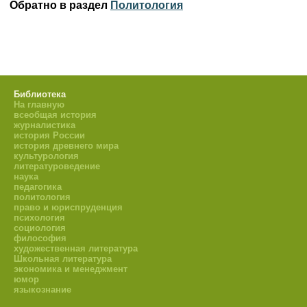
Обратно в раздел
Политология
Библиотека
На главную
всеобщая история
журналистика
история России
история древнего мира
культурология
литературоведение
наука
педагогика
политология
право и юриспруденция
психология
социология
философия
художественная литература
Школьная литература
экономика и менеджмент
юмор
языкознание