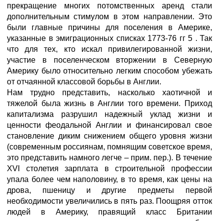
прекращение многих потомственных аренд стали
дополнительным стимулом в этом направлении. Это
были главные причины для поселения в Америке,
указанные в эмиграционных списках 1773-76 гг 5 . Так
что для тех, кто искал привилегированной жизни,
участие в поселенческом вторжении в Северную
Америку было относительно легким способом убежать
от отчаянной классовой борьбы в Англии.
Нам трудно представить, насколько хаотичной и
тяжелой была жизнь в Англии того времени. Приход
капитализма разрушил надежный уклад жизни и
ценности феодальной Англии и финансировал свое
становление диким снижением общего уровня жизни
(современным россиянам, помнящим советское время,
это представить намного легче – прим. пер.). В течение
XVI столетия зарплата в строительной профессии
упала более чем наполовину, в то время, как цены на
дрова, пшеницу и другие предметы первой
необходимости увеличились в пять раз. Поощряя отток
людей в Америку, правящий класс Британии