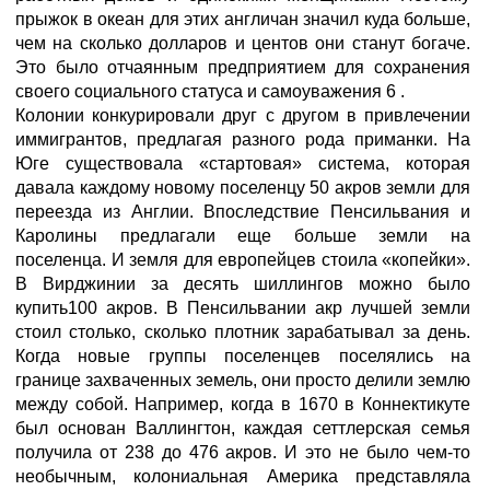
прыжок в океан для этих англичан значил куда больше,
чем на сколько долларов и центов они станут богаче.
Это было отчаянным предприятием для сохранения
своего социального статуса и самоуважения 6 .
Колонии конкурировали друг с другом в привлечении
иммигрантов, предлагая разного рода приманки. На
Юге существовала «стартовая» система, которая
давала каждому новому поселенцу 50 акров земли для
переезда из Англии. Впоследствие Пенсильвания и
Каролины предлагали еще больше земли на
поселенца. И земля для европейцев стоила «копейки».
В Вирджинии за десять шиллингов можно было
купить100 акров. В Пенсильвании акр лучшей земли
стоил столько, сколько плотник зарабатывал за день.
Когда новые группы поселенцев поселялись на
границе захваченных земель, они просто делили землю
между собой. Например, когда в 1670 в Коннектикуте
был основан Валлингтон, каждая сеттлерская семья
получила от 238 до 476 акров. И это не было чем-то
необычным, колониальная Америка представляла