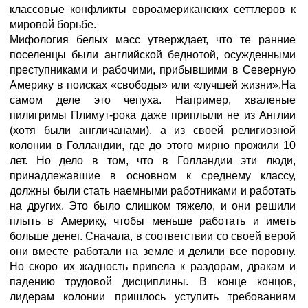
классовые конфликты евроамериканских сеттлеров к
мировой борьбе.
Мифология белых масс утверждает, что те ранние
поселенцы были английской беднотой, осужденными
преступниками и рабочими, прибывшими в Северную
Америку в поисках «свободы» или «лучшей жизни».На
самом деле это чепуха. Например, хваленые
пилигримы Плимут-рока даже приплыли не из Англии
(хотя были англичанами), а из своей религиозной
колонии в Голландии, где до этого мирно прожили 10
лет. Но дело в том, что в Голландии эти люди,
принадлежавшие в основном к среднему классу,
должны были стать наемными работниками и работать
на других. Это было слишком тяжело, и они решили
плыть в Америку, чтобы меньше работать и иметь
больше денег. Сначала, в соответствии со своей верой
они вместе работали на земле и делили все поровну.
Но скоро их жадность привела к раздорам, дракам и
падению трудовой дисциплины. В конце концов,
лидерам колонии пришлось уступить требованиям