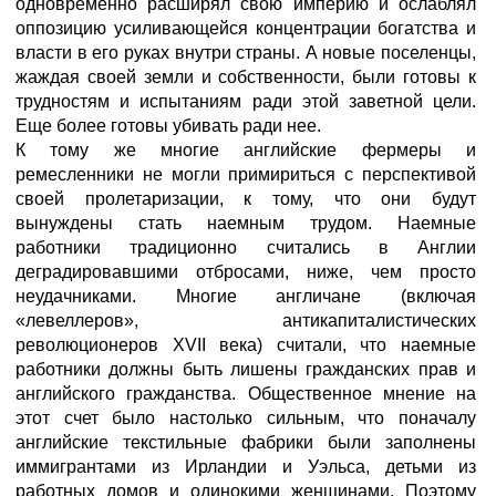
одновременно расширял свою империю и ослаблял
оппозицию усиливающейся концентрации богатства и
власти в его руках внутри страны. А новые поселенцы,
жаждая своей земли и собственности, были готовы к
трудностям и испытаниям ради этой заветной цели.
Еще более готовы убивать ради нее.
К тому же многие английские фермеры и
ремесленники не могли примириться с перспективой
своей пролетаризации, к тому, что они будут
вынуждены стать наемным трудом. Наемные
работники традиционно считались в Англии
деградировавшими отбросами, ниже, чем просто
неудачниками. Многие англичане (включая
«левеллеров», антикапиталистических
революционеров XVII века) считали, что наемные
работники должны быть лишены гражданских прав и
английского гражданства. Общественное мнение на
этот счет было настолько сильным, что поначалу
английские текстильные фабрики были заполнены
иммигрантами из Ирландии и Уэльса, детьми из
работных домов и одинокими женщинами. Поэтому