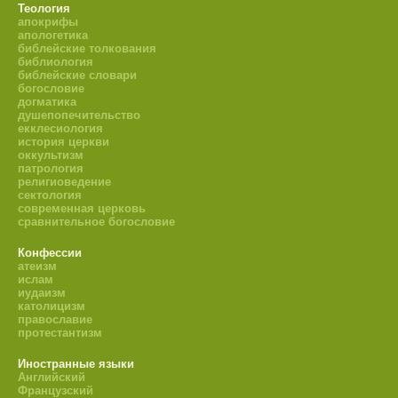
Теология
апокрифы
апологетика
библейские толкования
библиология
библейские словари
богословие
догматика
душепопечительство
екклесиология
история церкви
оккультизм
патрология
религиоведение
сектология
современная церковь
сравнительное богословие
Конфессии
атеизм
ислам
иудаизм
католицизм
православие
протестантизм
Иностранные языки
Английский
Французский