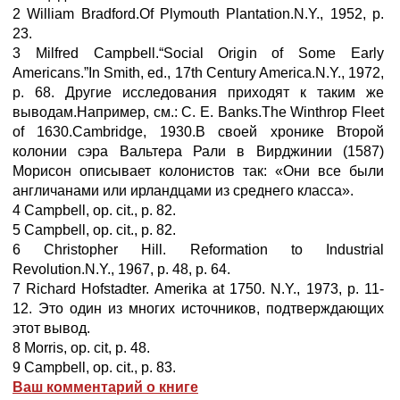
2 William Bradford.Of Plymouth Plantation.N.Y., 1952, p.
23.
3 Milfred Campbell.“Social Origin оf Some Early
Americans.”In Smith, ed., 17th Century America.N.Y., 1972,
p. 68. Другие исследования приходят к таким же
выводам.Например, см.: C. E. Banks.The Winthrop Fleet
of 1630.Cambridge, 1930.В своей хронике Второй
колонии сэра Вальтера Рали в Вирджинии (1587)
Морисон описывает колонистов так: «Они все были
англичанами или ирландцами из среднего класса».
4 Campbell, op. cit., p. 82.
5 Campbell, op. cit., p. 82.
6 Christopher Hill. Reformation to Industrial
Revolution.N.Y., 1967, p. 48, p. 64.
7 Richard Hofstadter. Amerika at 1750. N.Y., 1973, p. 11-
12. Это один из многих источников, подтверждающих
этот вывод.
8 Morris, op. cit, p. 48.
9 Campbell, op. cit., p. 83.
Ваш комментарий о книге