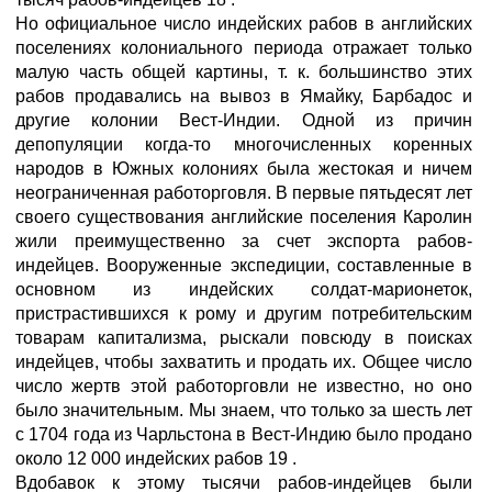
Но официальное число индейских рабов в английских
поселениях колониального периода отражает только
малую часть общей картины, т. к. большинство этих
рабов продавались на вывоз в Ямайку, Барбадос и
другие колонии Вест-Индии. Одной из причин
депопуляции когда-то многочисленных коренных
народов в Южных колониях была жестокая и ничем
неограниченная работорговля. В первые пятьдесят лет
своего существования английские поселения Каролин
жили преимущественно за счет экспорта рабов-
индейцев. Вооруженные экспедиции, составленные в
основном из индейских солдат-марионеток,
пристрастившихся к рому и другим потребительским
товарам капитализма, рыскали повсюду в поисках
индейцев, чтобы захватить и продать их. Общее число
число жертв этой работорговли не известно, но оно
было значительным. Мы знаем, что только за шесть лет
с 1704 года из Чарльстона в Вест-Индию было продано
около 12 000 индейских рабов 19 .
Вдобавок к этому тысячи рабов-индейцев были