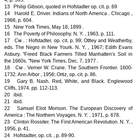
13 Philip Gibson, quoted in Hofstadter op. cit. p. 69
14 Harold E. Driver. Indians of North America . Chicago ,
1968, p. 604.
15 New York Times, May 18, 1899 .
16 The Poverty of Philosophy. N. Y. , 1963, p. 111.
17 См . : Hofstadter, op. cit. p. 99; Ottley and Weatherby,
eds. The Negro in New Yourk. N. Y. , 1967; Edith Evans
Asbury. “Freed Black Farmers Tilled Manhatten's Soil in
the 1660s. ”New York Times, Dec. 7, 1977 .
18 См . Verner W. Crane. The Southern Frontier. 1600-
1732. Ann Arbor , 1956; Ortiz, op. cit. p. 86.
19 Gary B. Nash. Red, White, and Black. Englewood
Cliffs, 1974. pp. 112-113.
20 ibid.
21 ibid.
22 Samuel Eliot Morison. The European Discovery of
America : The Northern Voyages. N. Y. , 1971, p. 678.
23 Clinton Rossiter. The First American Revolution. N. Y. ,
1956, p. 41.
24 Hofstadter, op. cit. , p. 89-90.