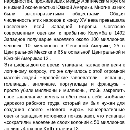
народностей, проживавших между Арктическим кругом
и нижней оконечностью Южной Америки. Многие из них
были высокоразвитыми обществами. Общая
численность этих народов к концу XV века превышала
население всей Западной Европы. Согласно
современным оценкам, к прибытию Колумба в 1492
Западное полушарие населяло около 100 миллионов
человек: 10 миллионов в Северной Америке, 25 в
Центральной Мексике и 65 в остальной Центральной и
Южной Америках 12 .
Эти цифры долгое время утаивали, так как они вели к
логичному вопросу, что же случилось с этой огромной
массой людей. Европейские завоеватели – испанцы,
голландцы, англичане, португальцы и французы -
просто убили миллионы и миллионы, чтобы закрепить
свое завоевание земель и обеспечить себе изобилие
дарового рабского труда, который им был нужен для
создания своего «Нового мира». Консервативные
оценки западных историков показывают, что испанцы
«сократили» население своих колоний с 50 миллионов
до лишь 4 к концу XVII столетия 13 .