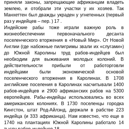
приняли законы, запрещающие африканцам владеть
землею, и отобрали эти участки у их хозяев. Так
Манхеттен был дважды украден у угнетенных (первый
раз у индейцев – пер. ) 17 .
Индейские рабы тоже играли важную роль в
жизнеобеспечении первоначального десанта
поселенческого вторжения в «Новый Мир». От Новой
Англии (где набожные пилигримы звали их «слугами»)
до Южной Каролины труд рабов-индейцев был
необходим для выживания молодых колоний. В
действительности прибыли от работорговли
индейцами были экономической основой
поселенческого вторжения в Каролинах. В 1708
английские поселения в Каролинах насчитывали 1400
рабов-индейцев и 2900 африканских рабов на 5300
европейцев. Рабы-индейцы использовались во всех
американских колониях. В 1730 поселенцы городка
Кингстон, штат Род-Айлэнд, держали в рабстве 223
индейца (и 333 африканца). Нам известно, что еще в
1740 на плантациях Южной Каролины работало 14
тысяч рабов-индейцев 18 .