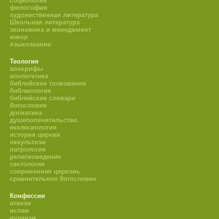
социология
философия
художественная литература
Школьная литература
экономика и менеджмент
юмор
языкознание
Теология
апокрифы
апологетика
библейские толкования
библиология
библейские словари
богословие
догматика
душепопечительство
екклесиология
история церкви
оккультизм
патрология
религиоведение
сектология
современная церковь
сравнительное богословие
Конфессии
атеизм
ислам
иудаизм