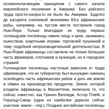
основополагающим принципом с самого начала
европейского поселения в Америке. Без рабского
труда просто-напросто не было бы Америки. Задолго
до расцвета хлопковой экономики Юга африканские
рабы, например, на пустом месте построили город
Нью-Йорк. Только благодаря их труду первые
голландские поселенцы имели пищу и кров, занимаясь
пьянством, азартными играми, торговлей пушниной и
тому подобной непроизводительной деятельностью. В
Нью-Йорке африканцы составляли не только большую
часть фермеров, плотников и кузнецов, но и городских
стражей.
Голландские поселенцы настолько зависели от труда
африканцев, что их губернатор был вынужден наконец
освободить часть африканских рабов и дать им землю
в обмен на производство продуктов. Земля, которой
владели африканцы в Манхеттене, включала то, что
сейчас известно, как Гринич Виллидж, Астор Плейс и
Геральд-Сквер (одни из наиболее дорогих сейчас
участков земли – пер.). Позднее английские поселенцы