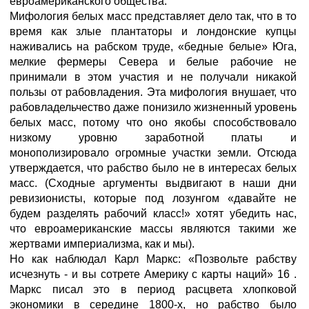
евроамериканского общества.
Мифология белых масс представляет дело так, что в то
время как злые плантаторы и лондонские купцы
наживались на рабском труде, «бедные белые» Юга,
мелкие фермеры Севера и белые рабочие не
принимали в этом участия и не получали никакой
пользы от рабовладения. Эта мифология внушает, что
рабовладельчество даже понизило жизненный уровень
белых масс, потому что оно якобы способствовало
низкому уровню заработной платы и
монополизировало огромные участки земли. Отсюда
утверждается, что рабство было не в интересах белых
масс. (Сходные аргументы выдвигают в наши дни
ревизионисты, которые под лозунгом «давайте не
будем разделять рабочий класс!» хотят убедить нас,
что евроамериканские массы являются такими же
жертвами империализма, как и мы).
Но как наблюдал Карл Маркс: «Позвольте рабству
исчезнуть - и вы сотрете Америку с карты наций» 16 .
Маркс писал это в период расцвета хлопковой
экономики в середине 1800-х, но рабство было