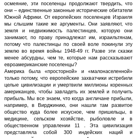
осмеяние, эти поселенцы продолжают твердить, что
они – единственные законные исторические обитатели
Южной Африки. От европейских поселенцев Израиля
мы слышим такие же аргументы. Они заявляют, что
земля и недвижимость палестинцев, которую они
занимают, по праву принадлежат им, израильтянам,
потому что палестинцы по своей воле покинули эту
землю во время войны 1948-49 гг. Разве эти сказки
менее абсурдны, чем те, которые нам рассказывают
евроамериканские поселенцы?
Америка была «просторной» и «малонаселенной»
только потому, что европейские захватчики истребили
целые цивилизации и умертвили миллионы коренных
американцев, чтобы завладеть их землей и получить
прибыль. Мы все знаем, что когда англичане прибыли,
например, в Вирджинию, они нашли там развитое
общество куда более искусное, чем пришельцы, в
медицине, сельском хозяйстве, рыболовле и в
общественном управлении 11 . Эта цивилизация
представляла собой 300 индейских наций и