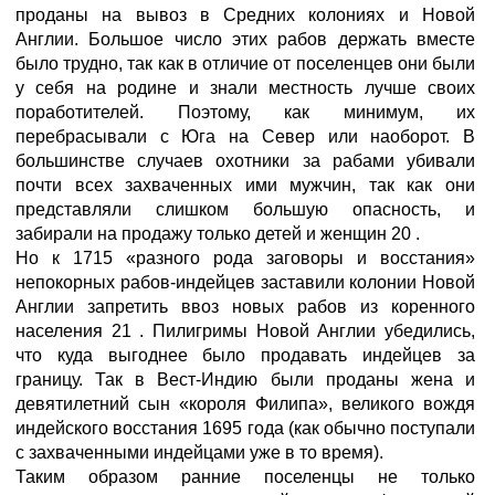
проданы на вывоз в Средних колониях и Новой
Англии. Большое число этих рабов держать вместе
было трудно, так как в отличие от поселенцев они были
у себя на родине и знали местность лучше своих
поработителей. Поэтому, как минимум, их
перебрасывали с Юга на Север или наоборот. В
большинстве случаев охотники за рабами убивали
почти всех захваченных ими мужчин, так как они
представляли слишком большую опасность, и
забирали на продажу только детей и женщин 20 .
Но к 1715 «разного рода заговоры и восстания»
непокорных рабов-индейцев заставили колонии Новой
Англии запретить ввоз новых рабов из коренного
населения 21 . Пилигримы Новой Англии убедились,
что куда выгоднее было продавать индейцев за
границу. Так в Вест-Индию были проданы жена и
девятилетний сын «короля Филипа», великого вождя
индейского восстания 1695 года (как обычно поступали
с захваченными индейцами уже в то время).
Таким образом ранние поселенцы не только