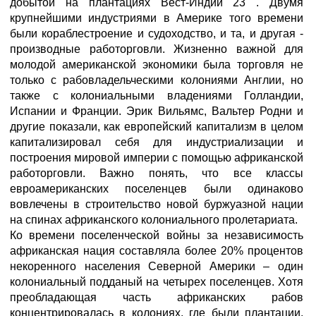
добытой на плантациях Вест-Индии 23 . Двумя
крупнейшими индустриями в Америке того времени
были кораблестроение и судоходство, и та, и другая -
производные работорговли. Жизненно важной для
молодой американской экономики была торговля не
только с рабовладельческими колониями Англии, но
также с колониальными владениями Голландии,
Испании и Франции. Эрик Вильямс, Вальтер Родни и
другие показали, как европейский капитализм в целом
капитализировал себя для индустриализации и
построения мировой империи с помощью африканской
работорговли. Важно понять, что все классы
евроамериканских поселенцев были одинаково
вовлечены в строительство новой буржуазной нации
на спинах африканского колониального пролетариата.
Ко времени поселенческой войны за независимость
африканская нация составляла более 20% процентов
некоренного населения Северной Америки – один
колониальный подданый на четырех поселенцев. Хотя
преобладающая часть африканских рабов
концентрировалась в колониях, где были плантации,