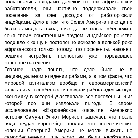
пользовались плодами далекой от них африканской
работорговли, они частично поддерживали свои
поселения за счет доходов от работорговли
индейцами. Дело в том, что Белая Америка никогда не
была самодостаточна, никогда не могла обеспечить
себя своим собственным трудом. Индейское рабство
подошло к концу и постепенно исчезло в великой реке
африканского только потому, что поселенцы, наконец,
решили истребить полностью уже поредевшее
коренное население.
Главное, надо понять, что дело было не в
индивидуальном владении рабами, а в том факте, что
мировой капитализм вообще и евроамериканский
капитализм в особенности создали рабовладельческую
экономику, в которой участвовали все поселенцы, и из
которой все они извлекали выгоды. В своем
исследовании «Европейское открытие Америки»
историк Самуил Элиот Морисон замечает, что после
ряда неудач европейцы поняли, что поселенческие
колонии Северной Америки не могли выжить на
самообеспечении, для этого им были необходимы