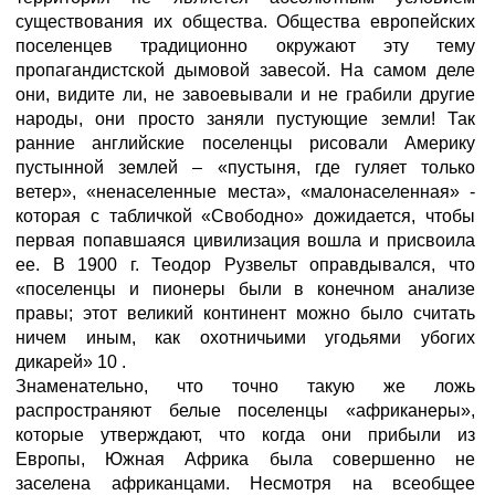
существования их общества. Общества европейских
поселенцев традиционно окружают эту тему
пропагандистской дымовой завесой. На самом деле
они, видите ли, не завоевывали и не грабили другие
народы, они просто заняли пустующие земли! Так
ранние английские поселенцы рисовали Америку
пустынной землей – «пустыня, где гуляет только
ветер», «ненаселенные места», «малонаселенная» -
которая с табличкой «Свободно» дожидается, чтобы
первая попавшаяся цивилизация вошла и присвоила
ее. В 1900 г. Теодор Рузвельт оправдывался, что
«поселенцы и пионеры были в конечном анализе
правы; этот великий континент можно было считать
ничем иным, как охотничьими угодьями убогих
дикарей» 10 .
Знаменательно, что точно такую же ложь
распространяют белые поселенцы «африканеры»,
которые утверждают, что когда они прибыли из
Европы, Южная Африка была совершенно не
заселена африканцами. Несмотря на всеобщее