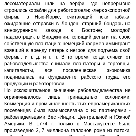
лесоматериалы шли на верфи, где непрерывно
строились корабли для работорговли; клерк экспортной
фирмы в Нью-Йорке, считающий тюки табака,
ожидавшие отправки в Лондон; старший бондарь на
винокуренном заводе в Бостоне; молодой
надсмотрщик в Вирджинии, копящий деньги на свою
собственную плантацию; немецкий фермер-иммигрант,
взявший в аренду пятерых негров для подъема свой
фермы, и т. д. и т. п. В то время когда сливки от
рабовладельчества снимали плантаторы и торговцы-
капиталисты, вся поселенческая экономика
поднималась на фундаменте рабского труда, его
продукции и работорговли.
Но исключительное значение рабовладельчества не
ограничивалось лишь тринадцатью колониями.
Коммерция и промышленность этих евроамериканских
поселенцев была взаимосвязана с их партнерами -
рабовладельцами Вест-Индии, Центральной и Южной
Америки. В 1774 г. только в Массачусетсе было
произведено 2, 7 миллиона галлонов рома из патоки,