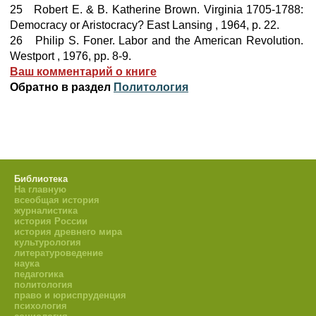
25 Robert E. & B. Katherine Brown. Virginia 1705-1788:
Democracy or Aristocracy? East Lansing , 1964, p. 22.
26 Philip S. Foner. Labor and the American Revolution.
Westport , 1976, pp. 8-9.
Ваш комментарий о книге
Обратно в раздел
Политология
Библиотека
На главную
всеобщая история
журналистика
история России
история древнего мира
культурология
литературоведение
наука
педагогика
политология
право и юриспруденция
психология