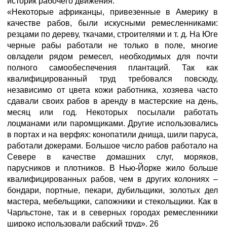
историк рабочего движения:
«Некоторые африканцы, привезенные в Америку в
качестве рабов, были искусными ремесленниками:
резцами по дереву, ткачами, строителями и т. д. На Юге
черные рабы работали не только в поле, многие
овладели рядом ремесел, необходимых для почти
полного самообеспечения плантаций. Так как
квалифицированный труд требовался повсюду,
независимо от цвета кожи работника, хозяева часто
сдавали своих рабов в аренду в мастерские на день,
месяц или год. Некоторых посылали работать
лоцманами или паромщиками. Другие использовались
в портах и на верфях: конопатили днища, шили паруса,
работали докерами. Большое число рабов работало на
Севере в качестве домашних слуг, моряков,
парусников и плотников. В Нью-Йорке жило больше
квалифицированных рабов, чем в других колониях –
бондари, портные, пекари, дубильщики, золотых дел
мастера, мебельщики, сапожники и стекольщики. Как в
Чарльстоне, так и в северных городах ремесленники
широко использовали рабский труд». 26