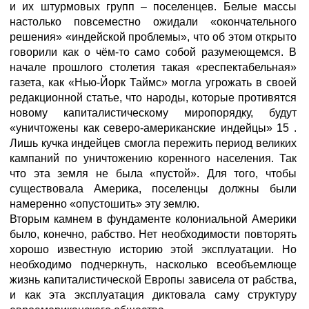
и их штурмовых групп – поселенцев. Белые массы
настолько повсеместно ожидали «окончательного
решения» «индейской проблемы», что об этом открыто
говорили как о чём-то само собой разумеющемся. В
начале прошлого столетия такая «респектабельная»
газета, как «Нью-Йорк Таймс» могла угрожать в своей
редакционной статье, что народы, которые противятся
новому капиталистическому миропорядку, будут
«уничтожены как северо-американские индейцы» 15 .
Лишь кучка индейцев смогла пережить период великих
кампаний по уничтожению коренного населения. Так
что эта земля не была «пустой». Для того, чтобы
существовала Америка, поселенцы должны были
намеренно «опустошить» эту землю.
Вторым камнем в фундаменте колониальной Америки
было, конечно, рабство. Нет необходимости повторять
хорошо известную историю этой эксплуатации. Но
необходимо подчеркнуть, насколько всеобъемлюще
жизнь капиталистической Европы зависела от рабства,
и как эта эксплуатация диктовала саму структуру