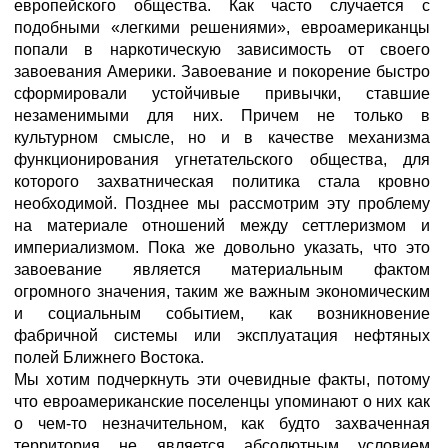
европейского общества. Как часто случается с
подобными «легкими решениями», евроамериканцы
попали в наркотическую зависимость от своего
завоевания Америки. Завоевание и покорение быстро
сформировали устойчивые привычки, ставшие
незаменимыми для них. Причем не только в
культурном смысле, но и в качестве механизма
функционирования угнетательского общества, для
которого захватническая политика стала кровно
необходимой. Позднее мы рассмотрим эту проблему
на материале отношений между сеттлеризмом и
империализмом. Пока же довольно указать, что это
завоевание является материальным фактом
огромного значения, таким же важным экономическим
и социальным событием, как возникновение
фабричной системы или эксплуатация нефтяных
полей Ближнего Востока.
Мы хотим подчеркнуть эти очевидные факты, потому
что евроамериканские поселенцы упоминают о них как
о чем-то незначительном, как будто захваченная
территория не является абсолютным условием