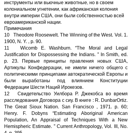
инструменты или вьючные животные, но в своем
колониальном угнетении, как африканская колония
внутри империи США, они были собственностью всей
евроамериканской нации.
Примечания
10 Theodore Roosewelt. The Winning of the West. Vol. 1.
1900, N. Y. , p. 90.
11 Wicomb E. Washburn. “The Moral and Legal
Justification for Dispossessing the Indians. ” In Smith, ed.
p. 23. Первые принципы правления новых США,
Артикулы Конфедерации, не имели ничего общего с
политическими принципами автократической Европы и
были выработаны под влиянием Конституции
Федерации Шести Наций Ирокезов.
12 Свидетельство Уилбора Р. Джeкобса во время
расследования Договора с сиу. В книге : R. DunbarOrtiz.
The Great Sioux Nation. San Francisco , 1971. p. 60;
Henry. F. Dobyns “Estimating Aboriginal American
Population, An Appraisal of Techniques With a New
Hemispheric Estimate. ” Current Anthropology, Vol. III, No.
4, p. 395.