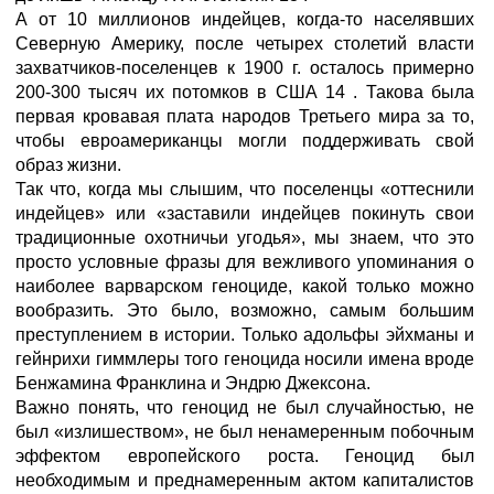
А от 10 миллионов индейцев, когда-то населявших
Северную Америку, после четырех столетий власти
захватчиков-поселенцев к 1900 г. осталось примерно
200-300 тысяч их потомков в США 14 . Такова была
первая кровавая плата народов Третьего мира за то,
чтобы евроамериканцы могли поддерживать свой
образ жизни.
Так что, когда мы слышим, что поселенцы «оттеснили
индейцев» или «заставили индейцев покинуть свои
традиционные охотничьи угодья», мы знаем, что это
просто условные фразы для вежливого упоминания о
наиболее варварском геноциде, какой только можно
вообразить. Это было, возможно, самым большим
преступлением в истории. Только адольфы эйхманы и
гейнрихи гиммлеры того геноцида носили имена вроде
Бенжамина Франклина и Эндрю Джексона.
Важно понять, что геноцид не был случайностью, не
был «излишеством», не был ненамеренным побочным
эффектом европейского роста. Геноцид был
необходимым и преднамеренным актом капиталистов