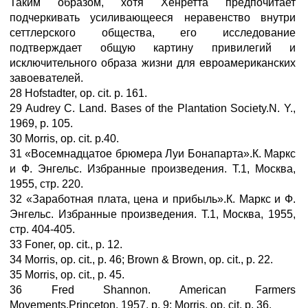
Таким образом, хотя Хенретта предпочитает
подчеркивать усиливающееся неравенство внутри
сеттлерского общества, его исследование
подтверждает общую картину привилегий и
исключительного образа жизни для евроамериканских
завоевателей.
28 Hofstadter, op. cit. p. 161.
29 Audrey C. Land. Bases of the Plantation Society.N. Y.,
1969, p. 105.
30 Morris, op. cit. p.40.
31 «Восемнадцатое брюмера Луи Бонапарта».К. Маркс
и Ф. Энгельс. Избранные произведения. Т.1, Москва,
1955, стр. 220.
32 «Заработная плата, цена и прибыль».К. Маркс и Ф.
Энгельс. Избранные произведения. Т.1, Москва, 1955,
стр. 404-405.
33 Foner, op. cit., p. 12.
34 Morris, op. cit., p. 46; Brown & Brown, op. cit., p. 22.
35 Morris, op. cit., p. 45.
36 Fred Shannon. American Farmers
Movements.Princeton, 1957, p. 9; Morris, op. cit. p. 36.