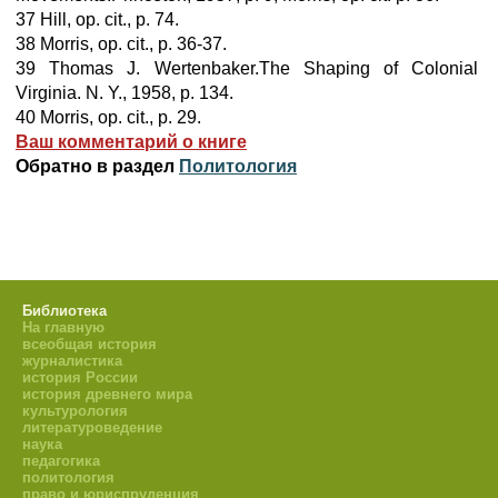
37 Hill, op. cit., p. 74.
38 Morris, op. cit., p. 36-37.
39 Thomas J. Wertenbaker.The Shaping of Colonial
Virginia. N. Y., 1958, p. 134.
40 Morris, op. cit., p. 29.
Ваш комментарий о книге
Обратно в раздел
Политология
Библиотека
На главную
всеобщая история
журналистика
история России
история древнего мира
культурология
литературоведение
наука
педагогика
политология
право и юриспруденция