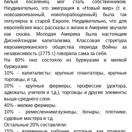
белый поселенец мог стать собственником.
Неудивительно, что эмиграция в «Новый мир» (т. е.
новозавоеванный, новопорабощенный) была так
популярна в старой Европе. Неудивительно, что для
европейских масс рассказы о жизни в Америке звучали
как сказка. Молодая Америка была настоящим
Диснейлэндом капитализма. Классовая структура
евроамериканского общества периода Войны за
независимость (1775 г.) говорила сама за себя.
На 80% оно состояло из буржуазии и мелкой
буржуазии:
10% - капиталисты: крупные плантаторы, крупные
торговцы, и т.д.
20% - крупные фермеры, профессии (доктора,
адвокаты, учителя и т.д.), торговцы и другие элементы
выше-среднего слоя.
40% - мелкие фермеры.
10% - ремесленники:кузнецы, бочары, плотники,
судовые мастера и т.д.
Остальные 20% составляли:
15% - временные рабочие, которые, как правило,