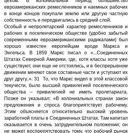
цехом. В колониальный период большинство
евроамериканских ремесленников и наемных рабочих
в конце концов покупали землю или другую частную
собственность и передвигались в средний слой.
Особый и непролетарский характер ремесленников и
рабочих в поселенческом обществе (удобно забытый
современными евроамериканскими радикалами) был
хорошо известен европейцам вроде Маркса и
Энгельса. В 1859 Маркс писал о «...Соединенных
Штатах Северной Америки, где, хотя классы хотя уже
существуют, они еще не отстоялись, и в беспрерывном
движении меняют свои составные части и уступают их
друг другу..». 31 То, что Маркс видел в этой классовой
текучести, было высшей привилегией поселенческого
общества – привилегией не иметь пролетариата.
Позже он указывал: «В колониальных странах закон
предложения и спроса благоприятствует рабочему.
Этим объясняется относительно высокий уровень
заработной платы в Соединенных Штатах. Там капитал
оказывается в очень затруднительном положении; он
не может воспрепятствовать тому, что рабочий рынок