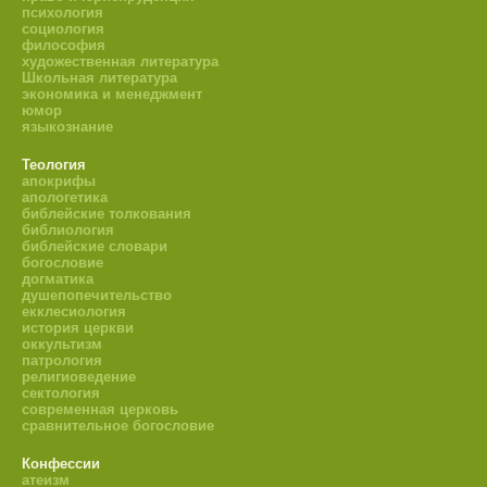
психология
социология
философия
художественная литература
Школьная литература
экономика и менеджмент
юмор
языкознание
Теология
апокрифы
апологетика
библейские толкования
библиология
библейские словари
богословие
догматика
душепопечительство
екклесиология
история церкви
оккультизм
патрология
религиоведение
сектология
современная церковь
сравнительное богословие
Конфессии
атеизм