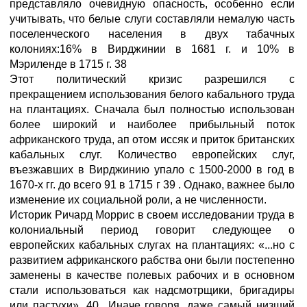
представляло очевидную опасность, особенно если
учитывать, что белые слуги составляли немалую часть
поселенческого населения в двух табачных
колониях:16% в Вирджинии в 1681 г. и 10% в
Мэриленде в 1715 г. 38
Этот политический кризис разрешился с
прекращением использования белого кабального труда
на плантациях. Сначала был полностью использован
более широкий и наиболее прибыльный поток
африканского труда, ап отом иссяк и приток британских
кабальных слуг. Количество европейских слуг,
въезжавших в Вирджинию упало с 1500-2000 в год в
1670-х гг. до всего 91 в 1715 г 39 . Однако, важнее было
изменение их социальной роли, а не численности.
Историк Ричард Моррис в своем исследовании труда в
колониальный период говорит следующее о
европейских кабальных слугах на плантациях: «...но с
развитием африканского рабства они были постепенно
заменены в качестве полевых рабочих и в основном
стали использоваться как надсмотрщики, бригадиры
или пастухи». 40 Иначе говоря, даже самый низший