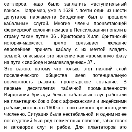
сеттлеров, надо было заплатить «вступительный
взнос». Например, уже в 1629 г. почти один из шести
депутатов парламента Вирджинии был в прошлом
кабальным слугой. Многие члены процветающей
фермерской колонии немцев в Пенсильвании попали в
страну таким путем 36 . Кристофер Хилл, британский
историк-марксист, прямо связывает желание
европейцев принять кабалу с их мечтой владеть
землей, описывая это явление как «временную фазу
на пути к свободе и землевладению» 37 .
Это важно, потому что только этот нижний слой
поселенческого общества имел потенциальную
возможность развить пролетарское сознание. В
первые десятилетия табачной промышленности
Вирджинии бригады белых кабальных слуг работали
на плантациях бок о бок с африканскими и индейскими
рабами, которых в 1600-х гг. они намного превосходили
численно. Ситуация была нестабильной, и одним из ее
последствий был ряд совместных побегов, забастовок
и заговоров слуг и рабов. Для плантаторов это