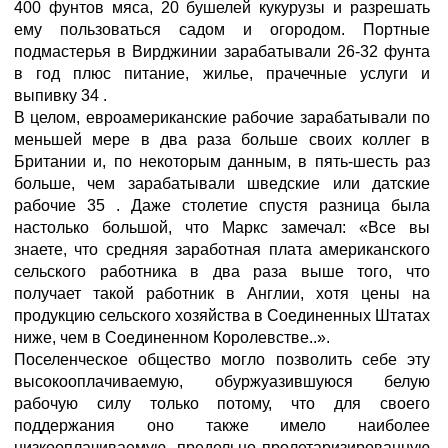
400 фунтов мяса, 20 бушелей кукурузы и разрешать
ему пользоваться садом и огородом. Портные
подмастерья в Вирджинии зарабатывали 26-32 фунта
в год плюс питание, жилье, прачечные услуги и
выпивку 34 .
В целом, евроамериканские рабочие зарабатывали по
меньшей мере в два раза больше своих коллег в
Британии и, по некоторым данным, в пять-шесть раз
больше, чем зарабатывали шведские или датские
рабочие 35 . Даже столетие спустя разница была
настолько большой, что Маркс замечал: «Все вы
знаете, что средняя заработная плата американского
сельского работника в два раза выше того, что
получает такой работник в Англии, хотя цены на
продукцию сельского хозяйства в Соединенных Штатах
ниже, чем в Соединенном Королевстве..».
Поселенческое общество могло позволить себе эту
высокооплачиваемую, обуржуазившуюся белую
рабочую силу только потому, что для своего
поддержания оно также имело наиболее
низкооплачиваемую, предельно пролетаризированную