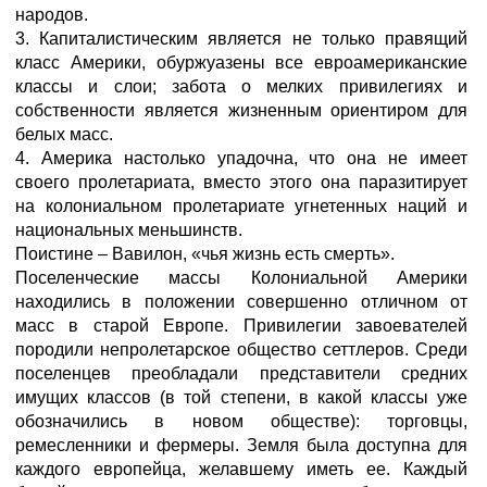
народов.
3. Капиталистическим является не только правящий
класс Америки, обуржуазены все евроамериканские
классы и слои; забота о мелких привилегиях и
собственности является жизненным ориентиром для
белых масс.
4. Америка настолько упадочна, что она не имеет
своего пролетариата, вместо этого она паразитирует
на колониальном пролетариате угнетенных наций и
национальных меньшинств.
Поистине – Вавилон, «чья жизнь есть смерть».
Поселенческие массы Колониальной Америки
находились в положении совершенно отличном от
масс в старой Европе. Привилегии завоевателей
породили непролетарское общество сеттлеров. Среди
поселенцев преобладали представители средних
имущих классов (в той степени, в какой классы уже
обозначились в новом обществе): торговцы,
ремесленники и фермеры. Земля была доступна для
каждого европейца, желавшему иметь ее. Каждый