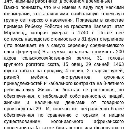
14% наемные работники (в основном временные)
Важно понимать, что мы имеем в виду под мелкими
фермерами, составлявшими наибольшую отдельную
группу сеттлерского населения. Приведем в качестве
примера Ребекку Ройстон из графства Калверт штат
Мэриленд, которая умерла в 1740 г. После нее
осталось наследство стоимостью в 81 фунт стерлингов
(что помещает ее в самую середину средне-мелкого
слоя фермеров).Эта сумма выражала стоимость 200
акров сельскохозяйственной земли, 31 головы
крупного рогатого скота, 15 овец, 29 свиней, 1463
фунта табака на продажу, 4 перин, 2 старых ружей,
разной мебели, инструментов, кухонных
принадлежностей и кабального контракта на 8-летнего
ребенка-слугу. Жизнь не богатая, не роскошная, но
обеспеченная, с небольшой собственностью, пищей,
жильем и наличными деньгами от товарного
производства 29 . И, конечно же, несравненно более
обеспеченная по сравнению с горьким и нищим
существованием колониального африканского
пролетариата (а также британского или французского