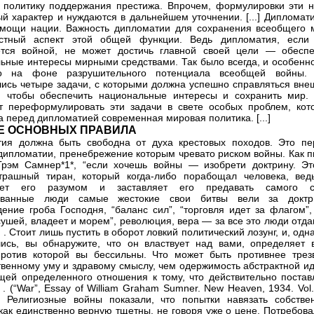
 политику поддержания престижа. Впрочем, формулировки эти н
й характер и нуждаются в дальнейшем уточнении. [...] Дипломат
мощи нации. Важность дипломатии для сохранения всеобщего 
стный аспект этой общей функции. Ведь дипломатия, если
ется войной, не может достичь главной своей цели — обеспе
ьные интересы мирными средствами. Так было всегда, и особенно
но на фоне разрушительного потенциала всеобщей войны.
ись четыре задачи, с которыми должна успешно справляться вне
, чтобы обеспечить национальные интересы и сохранить мир.
т переформулировать эти задачи в свете особых проблем, кот
а перед дипломатией современная мировая политика. [...]
Е ОСНОВНЫХ ПРАВИЛА
ия должна быть свободна от духа крестовых походов. Это пе
дипломатии, пренебрежение которым чревато риском войны. Как п
Грэм Самнер*1*, “если хочешь войны — изобрети доктрину. Э
трашный тиран, который когда-либо порабощал человека, вед
ает его разумом и заставляет его предавать самого с
ованные люди самые жестокие свои битвы вели за доктр
ение гроба Господня, “баланс сил”, “торговля идет за флагом”, 
сушей, владеет и морем”, революция, вера — за все это люди отд
.] . Стоит лишь пустить в оборот ловкий политический лозунг, и, од
ись, вы обнаружите, что он властвует над вами, определяет 
против которой вы бессильны. Что может быть противнее трез
твенному уму и здравому смыслу, чем одержимость абстрактной ид
ей определенного отношения к тому, что действительно постав
 . (“War”, Essay of William Graham Sumner. New Heaven, 1934. Vol. 
..] Религиозные войны показали, что попытки навязать собстве
как единственно верную тщетны, не говоря уже о цене. Потребова