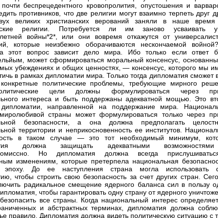
 почти беспрецедентного кровопролития, опустошения и варварс
едить противников, что две религии могут взаимно терпеть друг д
вух великих христианских верований заняли в наше время
еские религии. Потребуется ли им заново усваивать у
летней войны*2*, или они вовремя откажутся от универсалист
ний, которые неизбежно оборачиваются нескончаемой войной
на этот вопрос зависит дело мира. Ибо только если ответ б
ельйым, может сформироваться моральный консенсус, основанны
мых убеждениях и общих ценностях, — консенсус, которого мы и
тичь в рамках дипломатии мира. Только тогда дипломатия сможет 
 конкретные политические проблемы, требующие мирного реше
политические цели должны формулироваться через пр
ьного интереса и быть поддержаны адекватной мощью. Это вт
 дипломатии, направленной на поддержание мира. Национал
 миролюбивой страны может формулироваться только через пр
льной безопасности, а она должна предполагать целостн
ьной территории и неприкосновенность ее институтов. Национал
ность в таком случае — это тот необходимый минимум, кот
атия должна защищать адекватными возможностям
ромиссно. Но дипломатия должна всегда прислушивать
ным изменениям, которые претерпела национальная безопаснос
 эпоху. До ее наступления страна могла использовать 
ию, чтобы строить свою безопасность за счет других стран. Сего
лючить радикальное смещение ядерного баланса сил в пользу о
дипломатия, чтобы гарантировать одну страну от ядерного уничтож
безопасить все страны. Когда национальный интерес определяет
раниченных и абстрактных терминах, дипломатия должна соблю
тье правило. Дипломатия должна видеть политическую ситуацию с 