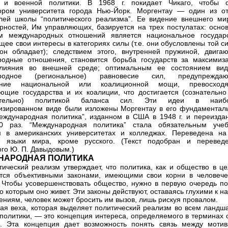
 и военной политики. В 1968 г. покидает Чикаго, чтобы с
ором университета города Нью-Йорк. Моргентау — один из от
лей школы “политического реализма”. Ее видение внешнего ми
рностей, Им управляющих, базируется на трех постулатах: осно
ом международных отношений является национальное государс
ее свои интересы в категориях силы (т.е. они обусловлены той с
он обладает); следствием этого, внутренней пружиной, двига
одные отношения, становится борьба государств за максимиз
влияния во внешней среде; оптимальным ее состоянием вид
родное (региональное) равновесие сил, предупрежда
ание национальной или коалиционной мощи, превосход
ющие государства и их коалиции, что достигается (сознательно
нательно) политикой баланса сил. Эти идеи в наиб
изированном виде были изложены Моргентау в его фундаментал
еждународная политика”, изданном в США в 1948 г. и переизда
0 раз. “Международная политика” стала обязательным уче
м в американских университетах и колледжах. Переведена на
е языки мира, кроме русского. (Текст подобран и перевед
ого Ю. П. Давыдовым.)
НАРОДНАЯ ПОЛИТИКА
литический реализм утверждает, что политика, как и общество в ц
тся объективными законами, имеющими свои корни в человече
 Чтобы усовершенствовать общество, нужно в первую очередь по
по которым оно живет. Эти законы действуют, оставаясь глухими к 
ениям, человек может бросить им вызов, лишь рискуя провалом.
авная веха, которая выделяет политический реализм во всем ланд
политики, — это концепция интереса, определяемого в терминах 
]. Эта концепция дает возможность понять связь между мотив