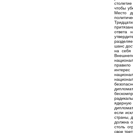
столетие
чтобы уб
Место д
политич
Тридцати
притяза
ответа 
утвердит
разделяе
шанс дос
на себя
Внешне
национал
правило
интерес
национа
национал
безопас
диплом
бескомп
радикаль
ядерную
дипломат
если иск
страны, 
должна о
столь ог
свое тре