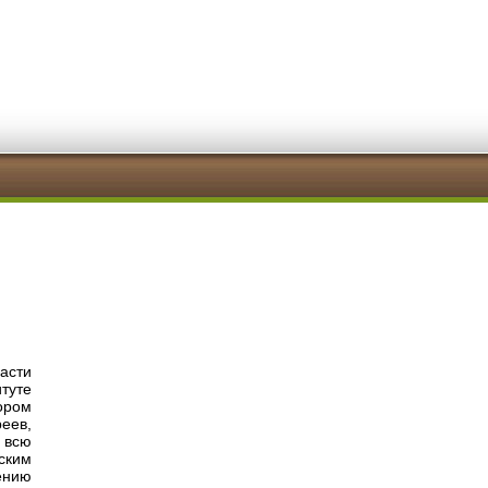
асти
итуте
ором
еев,
 всю
ским
ению