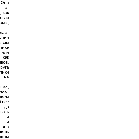
 Она
ю от
, как
огли
ами,
ждает
ении
жным
тике
 или
 как
вов,
руга
тики
ь на
ние,
том.
нием
й все
я до
вать
 — и
ми и
 она
лишь
нном