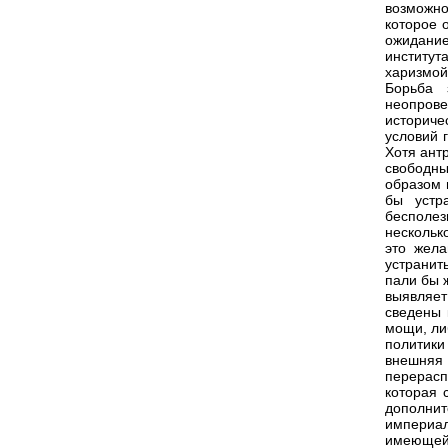
возможно
которое 
ожидани
институт
харизмой
Борьба 
неопрове
историче
условий 
Хотя ант
свободны
образом 
бы устр
бесполе
нескольк
это жела
устранит
пали бы ж
выявляет
сведены 
мощи, ли
политики
внешня
перерасп
которая 
дополни
империа
имеющей