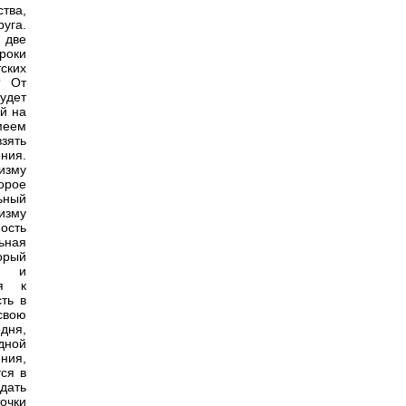
тва,
руга.
 две
роки
ских
? От
удет
й на
меем
взять
ния.
изму
орое
ьный
изму
ость
ьная
орый
и и
ся к
ть в
свою
дня,
дной
ения,
ся в
дать
точки