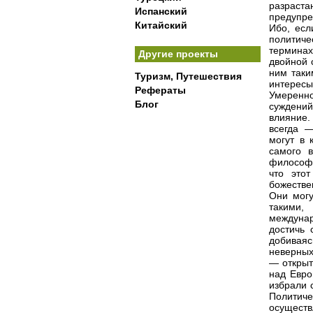
разраста
Испанский
предупре
Китайский
Ибо, есл
политич
терминах
Другие проекты
двойной 
ним таки
Туризм, Путешествия
интересы
Рефераты
Умеренн
Блог
суждений
влияние
всегда —
могут в 
самого 
философс
что это
божестве
Они могу
такими,
междуна
достичь 
добиваяс
неверных
— открыт
над Евро
избрали 
Политиче
осущест