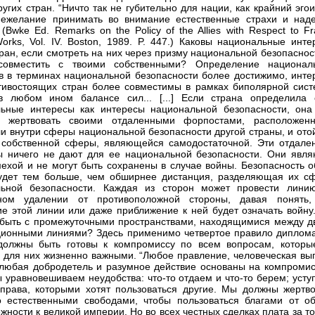
ругих стран. “Ничто так не губительно для нации, как крайний эго
нежелание принимать во внимание естественные страхи и над
 (Bwke Ed. Remarks on the Policy of the Allies with Respect to F
Works, Vol. IV. Boston, 1989. P. 447.) Каковы национальные инт
тран, если смотреть на них через призму национальной безопаснос
совместить с твоими собственными? Определение национал
в в терминах национальной безопасности более достижимо, инте
тивостоящих стран более совместимы в рамках биполярной сист
в любом ином балансе сил... [...] Если страна определила 
ьные интересы как интересы национальной безопасности, она
а жертвовать своими отдаленными форпостами, расположен
ли внутри сферы национальной безопасности другой страны, и ото
собственной сферы, являющейся самодостаточной. Эти отдале
 ничего не дают для ее национальной безопасности. Они явля
ехой и не могут быть сохранены в случае войны. Безопасность о
удет тем больше, чем обширнее дистанция, разделяющая их с
льной безопасности. Каждая из сторон может провести лини
чном удалении от противоположной стороны, давая понять,
е этой линии или даже приближение к ней будет означать войну.
 быть с промежуточными пространствами, находящимися между д
ионными линиями? Здесь применимо четвертое правило диплома
должны быть готовы к компромиссу по всем вопросам, которы
 для них жизненно важными. “Любое правление, человеческая выг
 любая добродетель и разумное действие основаны на компромис
ы уравновешиваем неудобства: что-то отдаем и что-то берем; уст
 права, которыми хотят пользоваться другие. Мы должны жертво
о естественными свободами, чтобы пользоваться благами от о
жности к великой империи. Но во всех честных сделках плата за то