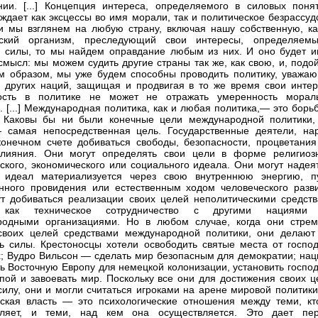
нии. [...] Концепция интереса, определяемого в силовых понят
ждает как эксцессы во имя морали, так и политическое безрассуд
и мы взглянем на любую страну, включая нашу собственную, ка
еский организм, преследующий свои интересы, определяем
 силы, то мы найдем оправдание любым из них. И оно будет и
смысл: мы можем судить другие страны так же, как свою, и, подо
м образом, мы уже будем способны проводить политику, уважа
 других наций, защищая и продвигая в то же время свои интер
ость в политике не может не отражать умеренность морал
. [...] Международная политика, как и любая политика,— это борь
. Каковы бы ни были конечные цели международной политики,
 самая непосредственная цель. Государственные деятели, на
конечном счете добиваться свободы, безопасности, процветания
влияния. Они могут определять свои цели в форме религиозн
кого, экономического или социального идеала. Они могут надеят
т идеал материализуется через свою внутреннюю энергию, п
нного провидения или естественным ходом человеческого разви
т добиваться реализации своих целей неполитическими средств
 как техническое сотрудничество с другими нациями
родными организациями. Но в любом случае, когда они стрем
своих целей средствами международной политики, они делают 
ь силы. Крестоносцы хотели освободить святые места от господ
; Вудро Вильсон — сделать мир безопасным для демократии; нац
ь Восточную Европу для немецкой колонизации, установить господ
пой и завоевать мир. Поскольку все они для достижения своих ц
силу, они и могли считаться игроками на арене мировой политики. 
ская власть — это психологические отношения между теми, кт
вляет, и теми, над кем она осуществляется. Это дает пе