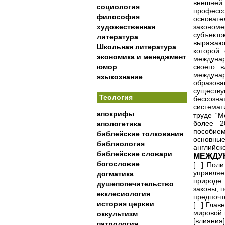
внешней
социология
професс
философия
основате
художественная
закономе
субъект
литература
выражающ
Школьная литература
которой 
экономика и менеджмент
междунар
юмор
своего 
междуна
языкознание
образов
существу
Теология
бессоз
системат
апокрифы
труде “М
более 2
апологетика
пособие
библейские толкования
основны
библиология
английск
библейские словари
МЕЖДУ
богословие
[...] По
управляе
догматика
природе.
душепопечительство
законы, 
екклесиология
предпочт
история церкви
[...] Гл
мировой 
оккультизм
[влияния
патрология