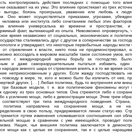
сть контролировать действия последних с помощью того влия
они оказывают на их умы. Это влияние проистекает из трех источн
е выгоды, боязнь проигрыша, уважение или любовь к люд
ам. Оно может осуществляться приказами, угрозами, убежден
 человека или института либо сочетанием любых этих факторов. [
за влияние универсальна во времени и пространстве, и
ржимый факт, вытекающий из опыта. Невозможно опровергнуть, ч
ское время независимо от социальных, экономических и политиче
государства сталкивались друг с другом в соперничестве за господ
ропологи и утверждают, что некоторые первобытные народы могли 
 от стремления к власти, никто пока не продемонстрировал, к
можно воссоздать в мировом масштабе такое состояние умов, кот
анило с международной арены борьбу за господство. Был
зным и даже саморазрушительным пытаться избавить один
о народов земного шара от стремления влиять и в то же время ост
ние неприкосновенным у других. Если жажду господствовать не
ь повсюду в мире, те, кого и можно было бы излечить от нее, пр
ертвой других. [.. . ] Любая политика, будь то внутренняя или вне
 три базовые модели, т. е. все политические феномены могут 
к одному из трех основных типов. Она стремится либо к сохран
бо к усилению мощи, либо к демонстрации мощи. Этим трем обра
 соответствуют три типа международного поведения. Страна,
я политика направлена на сохранение мощи, а не н
ределение в свою пользу, придерживается линии статус-кво. Стр
стремится путем изменения сложившегося соотношения сил обла
тельной мощью в сравнении с уже имеющейся, проводит поли
лизма. Нация, чья внешняя политика заключается в демонстр
ся мощи как с целью ее сохранения, так и с целью наращива