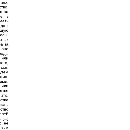
иях,
ство.
к на
ые в
меть
йдя к
ющую
есы.
ьных
ба за
 оно
роды
 или
ого,
ься,
утем
тия.
ами,
 или
ятся
это,
ства
исты
ство
елей
[...]
о ее
рвым