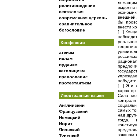
лежащими
религиоведение
выделяе
сектология
экономики
внешней,
современная церковь
бы пров
сравнительное
внести х
богословие
[...] Ко
наблюда
реальнос
Конфессии
теорети
удивител
атеизм
российс
ислам
рационал
иудаизм
предпочт
католицизм
государс
упрежда
православие
побудите
протестантизм
[...] Эт
характер
Иностранные языки
Сила мо
контроля
Английский
социальн
самых то
Французский
над друг
Немецкий
тогда,
Иврит
конститу
Японский
представ
законам 
Турецкий