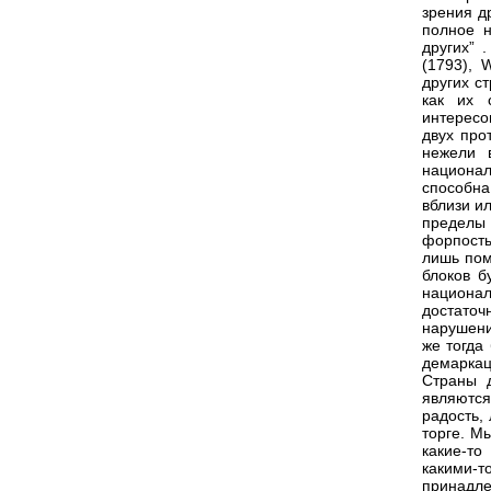
зрения д
полное 
других” .
(1793), 
других с
как их 
интересо
двух про
нежели 
национал
способн
вблизи и
пределы 
форпосты
лишь пом
блоков б
национа
достато
нарушени
же тогда
демаркац
Страны 
являются
радость,
торге. М
какие-то
какими-т
принадле