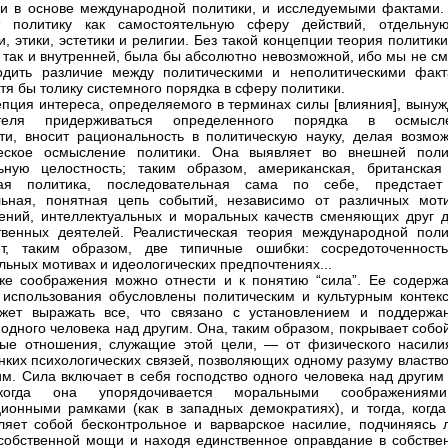
 в основе международной политики, и исследуемыми фактами.
т политику как самостоятельную сферу действий, отдельну
, этики, эстетики и религии. Без такой концепции теория политики
 так и внутренней, была бы абсолютно невозможной, ибо мы не см
одить различие между политическими и неполитическими факт
отя бы толику системного порядка в сферу политики.
нцепция интереса, определяемого в терминах силы [влияния], выну
теля придерживаться определенного порядка в осмысл
ти, вносит рациональность в политическую науку, делая возмо
ческое осмысление политики. Она выявляет во внешней поли
ьную целостность; таким образом, американская, британская
кая политика, последовательная сама по себе, предстает
ьная, понятная цепь событий, независимо от различных моти
ений, интеллектуальных и моральных качеств сменяющих друг д
твенных деятелей. Реалистическая теория международной поли
ет, таким образом, две типичные ошибки: сосредоточенност
льных мотивах и идеологических предпочтениях...
и же соображения можно отнести и к понятию “сила”. Ее содержа
 использования обусловлены политическим и культурным контекс
жет выражать все, что связано с установлением и поддержа
 одного человека над другим. Она, таким образом, покрывает собо
ые отношения, служащие этой цели, — от физического насили
нких психологических связей, позволяющих одному разуму властво
им. Сила включает в себя господство одного человека над другим
 когда она упорядочивается моральными соображения
ционными рамками (как в западных демократиях), и тогда, когда
ляет собой бесконтрольное и варварское насилие, подчиняясь 
собственной мощи и находя единственное оправдание в собстве