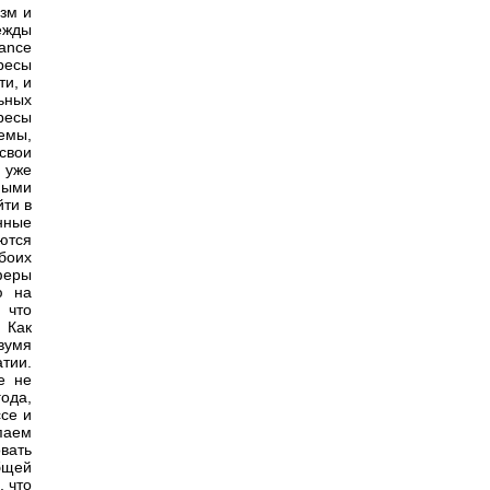
изм и
ежды
rance
ересы
ти, и
ьных
ресы
емы,
свои
 уже
ными
йти в
нные
ются
боих
феры
ю на
 что
 Как
вумя
тии.
е не
ода,
се и
упаем
вать
бщей
, что