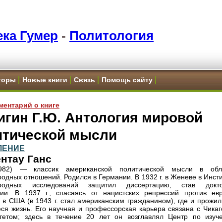
ка Гумер
-
Политология
торы
Новые книги
Связь
Помощь сайту
ментарий о книге
гин Г.Ю. Антология мировой
итической мысли
ЛЕНИЕ
нтау Ганс
982) — классик американской политической мысли в обл
одных отношений. Родился в Германии. В 1932 г. в Женеве в Инст
родных исследований защитил диссертацию, став докт
и. В 1937 г., спасаясь от нацистских репрессий против евр
 в США (в 1943 г. стал американским гражданином), где и прожил
ся жизнь. Его научная и профессорская карьера связана с Чикаг
тетом; здесь в течение 20 лет он возглавлял Центр по изуч