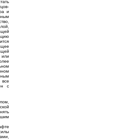
тать
цов-
ра и
вным
тво,
илой,
ющей
ацию
ится
ющее
ящей
 или
олее
ьном
нном
бным
 все
ен с
елом,
ской
нять
нашим
шафте
силы
ами,