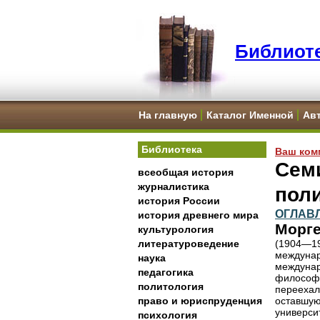
Библиоте
На главную
Каталог Именной
Ав
Библиотека
Ваш ком
Семи
всеобщая история
журналистика
пол
история России
ОГЛАВ
история древнего мира
Морге
культурология
литературоведение
(1904—1
междунар
наука
междуна
педагогика
философи
политология
переехал
право и юриспруденция
оставшую
универси
психология