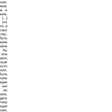
ния,
иков:
ям и
ием,
...]
 это
то в
ских
ство.
быть
аким
орое
о бы
 или
авить
льзя
осто
шняя,
быть
ению
зцам
 чья
а ее
ана,
дать
тику
ации
ния,