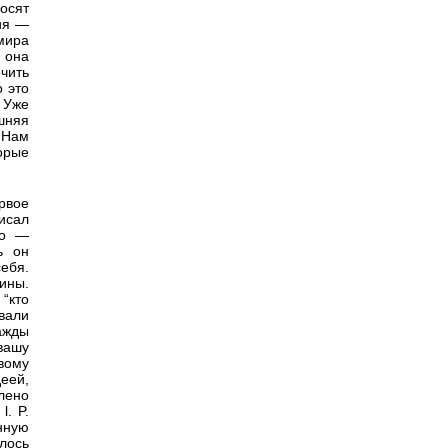
осят
ия —
мира
 она
чить
 это
 Уже
шняя
 Нам
орые
рвое
исал
то —
ь он
ебя.
ины.
“кто
авали
нажды
вашу
вому
еей,
лено
l. P.
нную
лось