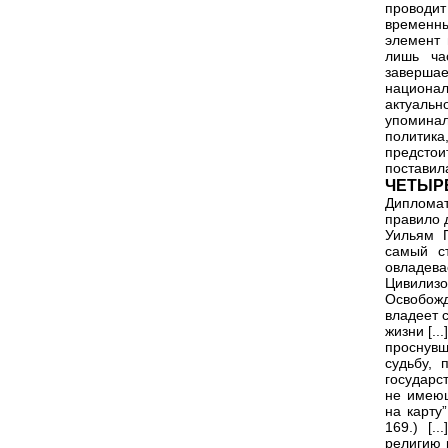
проводит
временны
элемент 
лишь ча
заверша
национал
актуаль
упоминал
политика
предстои
поставил
ЧЕТЫР
Дипломат
правило 
Уильям 
самый с
овладев
Цивилиз
Освобожд
владеет 
жизни [..
проснувш
судьбу, 
государс
не имеющ
на карту”
169.) [.
религию 