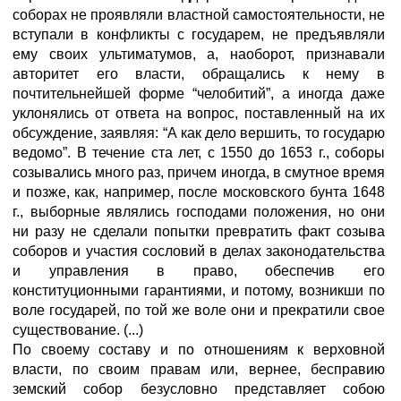
соборах не проявляли властной самостоятельности, не
вступали в конфликты с государем, не предъявляли
ему своих ультиматумов, а, наоборот, признавали
авторитет его власти, обращались к нему в
почтительнейшей форме “челобитий”, а иногда даже
уклонялись от ответа на вопрос, поставленный на их
обсуждение, заявляя: “А как дело вершить, то государю
ведомо”. В течение ста лет, с 1550 до 1653 г., соборы
созывались много раз, причем иногда, в смутное время
и позже, как, например, после московского бунта 1648
г., выборные являлись господами положения, но они
ни разу не сделали попытки превратить факт созыва
соборов и участия сословий в делах законодательства
и управления в право, обеспечив его
конституционными гарантиями, и потому, возникши по
воле государей, по той же воле они и прекратили свое
существование. (...)
По своему составу и по отношениям к верховной
власти, по своим правам или, вернее, бесправию
земский собор безусловно представляет собою