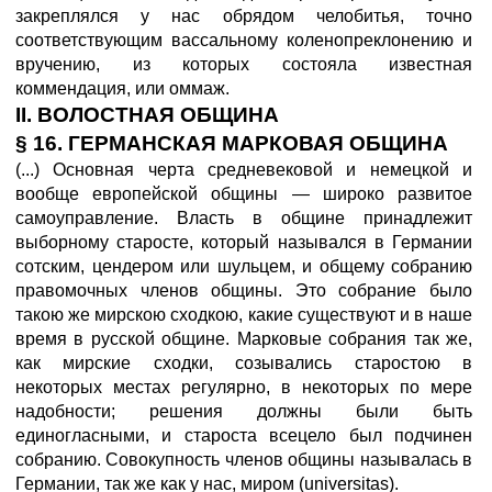
закреплялся у нас обрядом челобитья, точно
соответствующим вассальному коленопреклонению и
вручению, из которых состояла известная
коммендация, или оммаж.
II. ВОЛОСТНАЯ ОБЩИНА
§ 16. ГЕРМАНСКАЯ МАРКОВАЯ ОБЩИНА
(...) Основная черта средневековой и немецкой и
вообще европейской общины — широко развитое
самоуправление. Власть в общине принадлежит
выборному старосте, который назывался в Германии
сотским, цендером или шульцем, и общему собранию
правомочных членов общины. Это собрание было
такою же мирскою сходкою, какие существуют и в наше
время в русской общине. Марковые собрания так же,
как мирские сходки, созывались старостою в
некоторых местах регулярно, в некоторых по мере
надобности; решения должны были быть
единогласными, и староста всецело был подчинен
собранию. Совокупность членов общины называлась в
Германии, так же как у нас, миром (universitas).