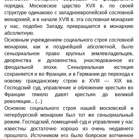
порядка. Московское царство XVII в. по своей
структуре одинаково с западноевропейской сословной
монархией, и в начале XVIII в. эта сословная монархия
у нас, подобно Западу, превращается в монархию
абсолютную.
Основным учреждением социального строя сословной
монархии, как и позднейшей абсолютной, было
сеньориальное право крупных землевладельцев,
дворянства и духовенства, унаследованное из
феодальной эпохи. Сеньориальная юстиция
сохраняется и во Франции, и в Германии до перехода к
новому гражданскому строю в XVIII — XIX вв.
Господский суд, управление и обложение крестьян во
Франции тяжело давят крестьян до великой
революции... (...)
Основою социального строя нашей московской и
петербургской монархии был тот же сеньориальный
режим. Господский, помещичий суд и управление у нас
известны достаточно хорошо из очень недавнего
прошлого. Источником его было боярское вотчинное