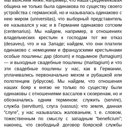
Мы выясним ниже, например, что наша средневековая
община не только была одинакова по существу своего
устройства с германской, но и называлась одинаково с
нею миром (universitas), что выборный представитель
ее назывался у нас и в Германии одинаково сотским
(centenarius). Мы найдем, например, в отношениях
владельческих крестьян к господам тот же отказ
(desaveu), что и на Западе; найдем, что они платили
одинаково с немецкими и французскими крестьянами
особые пошлины: дар (donum) и подымное (fumagium)
— и выходные свадебные пошлины (maritagium) и что
эти свадебные пошлины у нас, как в Германии,
уплачивались первоначально мехом и рубашкой или
полотенцем (убрусом). Мы найдем, что отношения
наших бояр к князю не только по существу были
одинаковы с отношениями вассалов к сюзеренам, но и
обозначались одним термином: служить (servire),
служба (servitium), слуга (vassus); что земля, данная
“слуге”, у нас называлась жалованьем, т. е. словом,
тожественным по смыслу с западным “beneficium”;
наконец, что свободный договор боярской службы