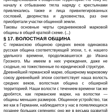
началу к отбыванию тягла наряду с крестьянами
привлекались также и лица привилегированных
сословий, дворянства и духовенства, раз они
приобретали участки общинной земли.
Таковы основные черты средневековой марковой
общины в общей краткой схеме. (...)
§ 17. ВОЛОСТНАЯ ОБЩИНА
С германскою общиною средних веков одинакова
русская община соответствующей эпохи, т.. е. нашего
удельного времени, продолжавшегося до Ивана
Грозного. Мы имеем в них учреждения, даже не
сходные, но тожественные по юридической структуре.
Древнейшей германской марке, обширному марковому
союзу древнейшей эпохи соответствует наша волость
средних веков, волостная община с обширной
территорией. Наши волости с течением времени так же
дробятся, как германские марки, на волостки —
общины меньших размеров. Общинное устройство, так
же как в Германии, наблюдается у нас в появляющихся
позднее больших селениях; оно же в весьма развитой