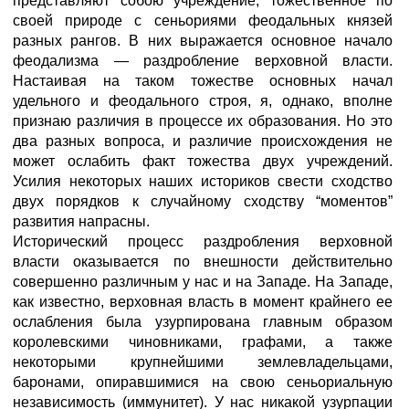
представляют собою учреждение, тожественное по
своей природе с сеньориями феодальных князей
разных рангов. В них выражается основное начало
феодализма — раздробление верховной власти.
Настаивая на таком тожестве основных начал
удельного и феодального строя, я, однако, вполне
признаю различия в процессе их образования. Но это
два разных вопроса, и различие происхождения не
может ослабить факт тожества двух учреждений.
Усилия некоторых наших историков свести сходство
двух порядков к случайному сходству “моментов”
развития напрасны.
Исторический процесс раздробления верховной
власти оказывается по внешности действительно
совершенно различным у нас и на Западе. На Западе,
как известно, верховная власть в момент крайнего ее
ослабления была узурпирована главным образом
королевскими чиновниками, графами, а также
некоторыми крупнейшими землевладельцами,
баронами, опиравшимися на свою сеньориальную
независимость (иммунитет). У нас никакой узурпации