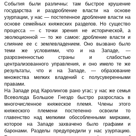
События были различны: там быстрое крушение
государства и раздробление власти на основе
узурпации, у нас — постепенное дробление власти на
основе семейных княжеских разделов. Но существо
процесса — с точки зрения не исторической, а
эволюционной — то же самое: дробление власти и
слияние ее с землевладением. Оно вызвано было
теми же условиями, что и на Западе, —
разрозненностью страны и слабостью
централизованного управления, и оно имело те же
результаты, что и на Западе, — образование
множества мелких владений с полусуверенными
правами.
На Западе род Каролингов рано угас; у нас же семья
Всеволода Большое Гнездо быстро разрослась в
многочисленное княжеское племя. Члены этого
княжеского племени постепенно освоили то
главенство над мелкими обособленными мирками,
которое на Западе захвачено было графами и
баронами. Разделы предупредили у нас узурпацию.