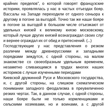
крайних пределов”, о которой говорят французские
историки, проявлялась у нас в частых отъездах бояр.
Вассалы на Западе переходили от одного сеньора к
другому в погоне за выгодой. Точно так же наши бояре
в погоне за выгодой в большом числе отъезжают от
удельных князей к великому князю московскому,
который лучше других князей вознаграждал своих слуг
и вернее ограждал их от обид и притеснений. (...)
Господствующие у нас представления о резком
различии между древнерусскими и западными
порядками зиждутся, с одной стороны, на малом
знакомстве со своеобразным удельным временем,
незаметно сливающимся в трудах многих наших
историков с лучше изученными периодами
Киевской дружинной Руси и Московского государства,
и, с другой стороны, на слишком схематическом
понимании западного феодализма в преувеличенно
резких чертах. Так, в данном случае, с одной стороны,
наши бояре были не только кормленщиками и
сельскими хозяевами, но и воинами, а с другой