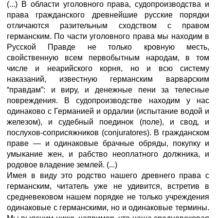
(...) В области уголовного права, судопроизводства и
права гражданского древнейшие русские порядки
отличаются разительным сходством с правом
германским. По части уголовного права мы находим в
Русской Правде не только кровную месть,
свойственную всем первобытным народам, в том
числе и неарийского корня, но и всю систему
наказаний, известную германским варварским
“правдам”: и виру, и денежные пени за телесные
повреждения. В судопроизводстве находим у нас
одинаково с Германией и ордалии (испытание водой и
железом), и судебный поединок (поле), и свод, и
послухов-соприсяжников (conjuratores). В гражданском
праве — и одинаковые брачные обряды, покупку и
умыкание жен, и рабство неоплатного должника, и
родовое владение землей. (...)
Имея в виду это родство нашего древнего права с
германским, читатель уже не удивится, встретив в
средневековом нашем порядке не только учреждения
одинаковые с германскими, но и одинаковые термины.