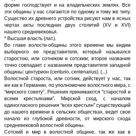
форме господствует и на владельческих землях. Все
эти общины у нас слагаются по одному и тому же типу.
Существо их древнего устройства рисуют нам в ясных
чертах акты последних двух столетий (XV и XVI)
нашего средневековья.
* Высшая власть (лат.).
Во главе волости-общины этого времени мы видим
выборного ее представителя, который назывался
старостою, или сотником и сотским; второе название
точно совпадает с названием представителя западной
общины: центурион (centurio, centenarius). (...)
Волостной староста, или сотник, действует у нас, так
же как в Германии, по уполномочию волостного мира, с
“мирского совету”. Решения принимаются “старостой и
всеми крестьянами”. Мирской сход, с началом
единогласного решения “всех крестьян” существующий
до нашего времени в сельских обществах, ведет свое
начало из глубокой древности, от мирского схода
средневековой волостной общины.
Сотский и мир в волостной общине, так же как в