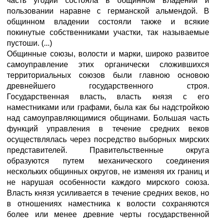
часть угодий состояла в общинном владении и
пользовании наравне с германской альмендой. В
общинном владении состояли также и всякие
покинутые собственниками участки, так называемые
пустоши. (...)
Общинные союзы, волости и марки, широко развитое
самоуправление этих органически сложившихся
территориальных союзов были главною основою
древнейшего государственного строя.
Государственная власть, власть князя с его
наместниками или графами, была как бы надстройкою
над самоуправляющимися общинами. Большая часть
функций управления в течение средних веков
осуществлялась через посредство выборных мирских
представителей. Правительственные округа
образуются путем механического соединения
нескольких общинных округов, не изменяя их границ и
не нарушая особенности каждого мирского союза.
Власть князя усиливается в течение средних веков, но
в отношениях наместника к волости сохраняются
более или менее древние черты государственной