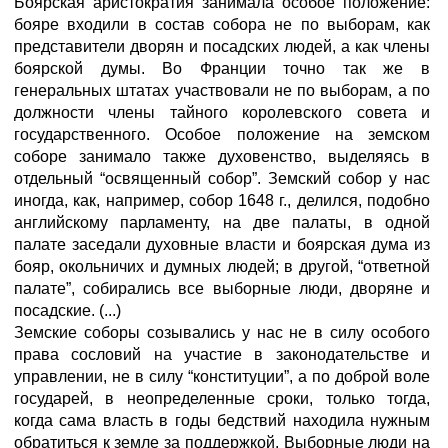
Боярская аристократия занимала особое положение:
бояре входили в состав собора не по выборам, как
представители дворян и посадских людей, а как члены
боярской думы. Во Франции точно так же в
генеральных штатах участвовали не по выборам, а по
должности члены тайного королевского совета и
государственного. Особое положение на земском
соборе занимало также духовенство, выделяясь в
отдельный “освященный собор”. Земский собор у нас
иногда, как, например, собор 1648 г., делился, подобно
английскому парламенту, на две палаты, в одной
палате заседали духовные власти и боярская дума из
бояр, окольничих и думных людей; в другой, “ответной
палате”, собирались все выборные люди, дворяне и
посадские. (...)
Земские соборы созывались у нас не в силу особого
права сословий на участие в законодательстве и
управлении, не в силу “конституции”, а по доброй воле
государей, в неопределенные сроки, только тогда,
когда сама власть в годы бедствий находила нужным
обратиться к земле за поддержкой. Выборные люди на