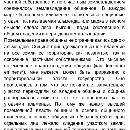
частной собственности, но с частным землевладением
соединялось землевладение общинное. В каждой
марке были более или менее значительные общинные
угодья, так называемая альменда, или марка в тесном
смысле слова: леса, выгоны, воды, состоявшие в
общем владении и нераздельном пользовании.
Поземельные права общины не ограничивались одною
альмендою. Общине принадлежало высшее владение
на все земли ее территории, как незанятые, так и
освоенные частными собственниками. Это высшее
поземельное право владения общины (как dominium
eminens*), мне кажется, может быть приравнено к
территориальной власти государства. Оно
проявлялось в том, что все покинутые, запустевшие
участки переходили во владение общины и община
распоряжалась ими на тех же основаниях, как и
угодьями альменды. По тому же началу высшей
поземельной власти общины в основе общинного
единения, в основе общинных обязанностей и прав
отдельных лиц лежало владение участком земли,
принадлежавшим к общинной территории. По тому же