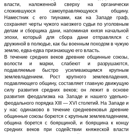
власти, наложенной сверху на органически
сложившуюся самоуправляющуюся общину.
Наместник с его тиунами, как на Западе граф,
сохраняет черты чужого наезжего судьи по уголовным
делам и сборщика дани, напоминая князя начальной
эпохи, который для сбора дани отправлялся с
дружиной в полюдье, как бы военным походом в чужую
землю, едва-едва признающую его власть.
В течение средних веков древние общинные союзы,
волости и марки, слабеют и разрушаются,
подавляемые быстро усиливающимся крупным
землевладением. Рост крупного землевладения,
подавляющего общину, составляет главную движущую
силу развития средних веков; он лежит в основе
развития феодализма на Западе и нашего удельно-
феодального порядка XIII — XVI столетий. На Западе и
у нас одинаково в течение средневековья древние
общинные союзы борются с крупным землевладением,
община борется с боярщиной, и боярщина к концу
средних веков при содействии княжеской власти