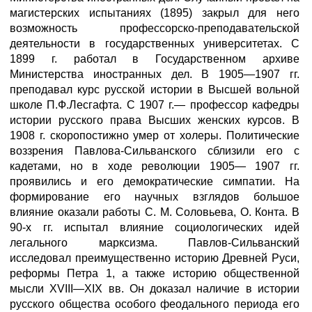
магистерских испытаниях (1895) закрыл для него
возможность профессорско-преподавательской
деятельности в государственных университетах. С
1899 г. работал в Государственном архиве
Министерства иностранных дел. В 1905—1907 гг.
преподавал курс русской истории в Высшей вольной
школе П.Ф.Лесгафта. С 1907 г.— профессор кафедры
истории русского права Высших женских курсов. В
1908 г. скоропостижно умер от холеры. Политические
воззрения Павлова-Сильванского сблизили его с
кадетами, но в ходе революции 1905— 1907 гг.
проявились и его демократические симпатии. На
формирование его научных взглядов большое
влияние оказали работы С. М. Соловьева, О. Конта. В
90-х гг. испытал влияние социологических идей
легального марксизма. Павлов-Сильванский
исследовал преимущественно историю Древней Руси,
реформы Петра 1, а также историю общественной
мысли XVIII—XIX вв. Он доказал наличие в истории
русского общества особого феодального периода его