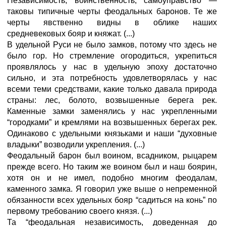
Независимость, воинственность, самоуправство —
таковы типичные черты феодальных баронов. Те же
черты явственно видны в облике наших
средневековых бояр и княжат. (...)
В удельной Руси не было замков, потому что здесь не
было гор. Но стремление огородиться, укрепиться
проявлялось у нас в удельную эпоху достаточно
сильно, и эта потребность удовлетворялась у нас
всеми теми средствами, какие только давала природа
страны: лес, болото, возвышенные берега рек.
Каменные замки заменялись у нас укрепленными
“городками” и кремлями на возвышенных берегах рек.
Одинаково с удельными князьками и наши “духовные
владыки” возводили укрепления. (...)
Феодальный барон был воином, всадником, рыцарем
прежде всего. Но таким же воином был и наш боярин,
хотя он и не имел, подобно многим феодалам,
каменного замка. Я говорил уже выше о непременной
обязанности всех удельных бояр “садиться на конь” по
первому требованию своего князя. (...)
Та “феодальная независимость, доведенная до