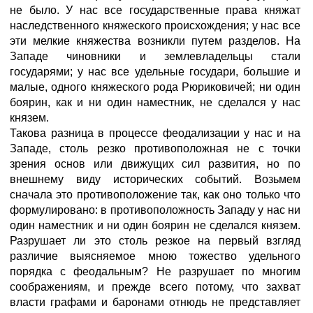
не было. У нас все государственные права княжат
наследственного княжеского происхождения; у нас все
эти мелкие княжества возникли путем разделов. На
Западе чиновники и землевладельцы стали
государями; у нас все удельные государи, большие и
малые, одного княжеского рода Рюриковичей; ни один
боярин, как и ни один наместник, не сделался у нас
князем.
Такова разница в процессе феодализации у нас и на
Западе, столь резко противоположная не с точки
зрения основ или движущих сил развития, но по
внешнему виду исторических событий. Возьмем
сначала это противоположение так, как оно только что
формулировано: в противоположность Западу у нас ни
один наместник и ни один боярин не сделался князем.
Разрушает ли это столь резкое на первый взгляд
различие выясняемое мною тожество удельного
порядка с феодальным? Не разрушает по многим
соображениям, и прежде всего потому, что захват
власти графами и баронами отнюдь не представляет