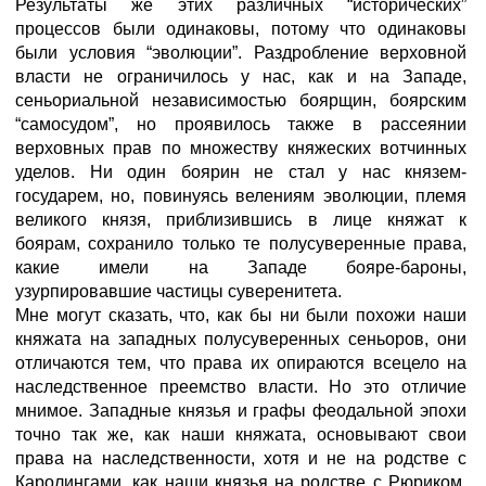
Результаты же этих различных “исторических”
процессов были одинаковы, потому что одинаковы
были условия “эволюции”. Раздробление верховной
власти не ограничилось у нас, как и на Западе,
сеньориальной независимостью боярщин, боярским
“самосудом”, но проявилось также в рассеянии
верховных прав по множеству княжеских вотчинных
уделов. Ни один боярин не стал у нас князем-
государем, но, повинуясь велениям эволюции, племя
великого князя, приблизившись в лице княжат к
боярам, сохранило только те полусуверенные права,
какие имели на Западе бояре-бароны,
узурпировавшие частицы суверенитета.
Мне могут сказать, что, как бы ни были похожи наши
княжата на западных полусуверенных сеньоров, они
отличаются тем, что права их опираются всецело на
наследственное преемство власти. Но это отличие
мнимое. Западные князья и графы феодальной эпохи
точно так же, как наши княжата, основывают свои
права на наследственности, хотя и не на родстве с
Каролингами, как наши князья на родстве с Рюриком.