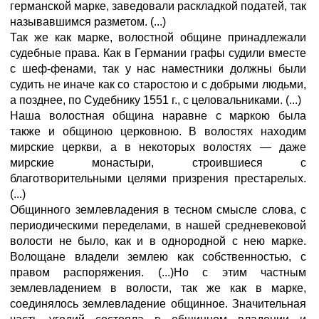
германской марке, заведовали раскладкой податей, так
называвшимся разметом. (...)
Так же как марке, волостной общине принадлежали
судебные права. Как в Германии графы судили вместе
с шеф-фенами, так у нас наместники должны были
судить не иначе как со старостою и с добрыми людьми,
а позднее, по Судебнику 1551 г., с целовальниками. (...)
Наша волостная община наравне с маркою была
также и общиною церковною. В волостях находим
мирские церкви, а в некоторых волостях — даже
мирские монастыри, строившиеся с
благотворительными целями призрения престарелых.
(...)
Общинного землевладения в тесном смысле слова, с
периодическими переделами, в нашей средневековой
волости не было, как и в однородной с нею марке.
Волощане владели землею как собственностью, с
правом распоряжения. (...)Но с этим частным
землевладением в волости, так же как в марке,
соединялось землевладение общинное. Значительная