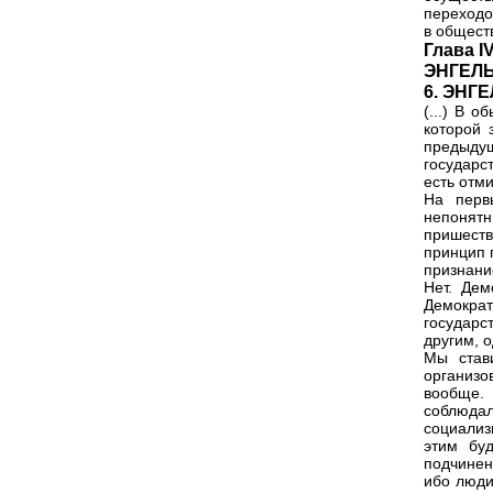
переходо
в обществ
Глава 
ЭНГЕЛ
6. ЭНГ
(...) В 
которой 
предыду
государс
есть отм
На перв
непонятн
пришеств
принцип 
признани
Нет. Дем
Демокра
государс
другим, 
Мы стави
организо
вообще. 
соблюдал
социализ
этим бу
подчинен
ибо люди