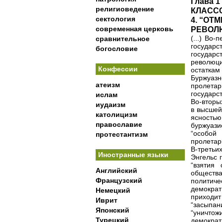
Глава 1
религиоведение
КЛАСС
сектология
4. “ОТ
современная церковь
РЕВОЛ
(...) Во
сравнительное
государс
богословие
государст
революци
Конфессии
остаткам
Буржуаз
атеизм
пролетар
государс
ислам
Во-вторы
иудаизм
в высшей
католицизм
ясностью
православие
буржуаз
“особой
протестантизм
пролетари
В-третьи
Иностранные языки
Энгельс 
“взятия
Английский
обществ
Французский
политич
демократ
Немецкий
приходи
Иврит
“засыпан
Японский
“уничтож
Турецкий
демократ