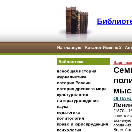
Библиоте
На главную
Каталог Именной
Ав
Библиотека
Ваш ком
Семи
всеобщая история
журналистика
пол
история России
мыс
история древнего мира
культурология
ОГЛАВ
литературоведение
Ленин
наука
(1870—
педагогика
социалис
политология
активну
право и юриспруденция
создания
Внес бол
психология