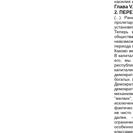
насилия и
Глава 
2. ПЕР
(...) Ра
пролетар
установи
Теперь в
обществ
невозмож
периода 
Каково же
В капита
его, мы
респуб
капитали
демокра
богатых. (
Демократ
демократ
механизм
“мелких”
исключен
фактичес
ив чисто
далее, 
ограниче
особенно
классами