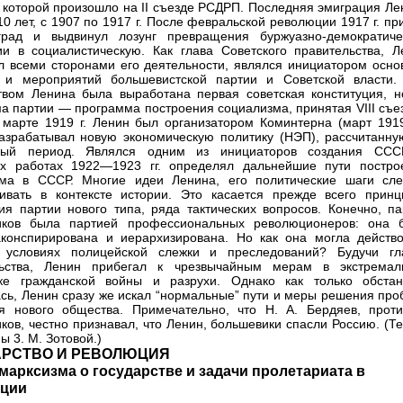
 которой произошло на II съезде РСДРП. Последняя эмиграция Ле
10 лет, с 1907 по 1917 г. После февральской революции 1917 г. п
град и выдвинул лозунг превращения буржуазно-демократиче
и в социалистическую. Как глава Советского правительства, Л
л всеми сторонами его деятельности, являлся инициатором осно
 и мероприятий большевистской партии и Советской власти.
твом Ленина была выработана первая советская конституция, н
а партии — программа построения социализма, принятая VIII съе
 марте 1919 г. Ленин был организатором Коминтерна (март 1919
разрабатывал новую экономическую политику (НЭП), рассчитанну
ный период. Являлся одним из инициаторов создания ССС
их работах 1922—1923 гг. определял дальнейшие пути постро
зма в СССР. Многие идеи Ленина, его политические шаги сле
ивать в контексте истории. Это касается прежде всего принц
ия партии нового типа, ряда тактических вопросов. Конечно, па
иков была партией профессиональных революционеров: она 
аконспирирована и иерархизирована. Но как она могла действо
 условиях полицейской слежки и преследований? Будучи гл
льства, Ленин прибегал к чрезвычайным мерам в экстремал
вке гражданской войны и разрухи. Однако как только обстан
сь, Ленин сразу же искал “нормальные” пути и меры решения про
я нового общества. Примечательно, что Н. А. Бердяев, проти
ков, честно признавал, что Ленин, большевики спасли Россию. (Т
ы 3. М. Зотовой.)
АРСТВО И РЕВОЛЮЦИЯ
марксизма о государстве и задачи пролетариата в
ции