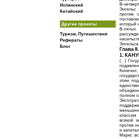
В-четвер
Испанский
Энгельс 
Китайский
против 
поставле
Другие проекты
который н
В-пятых
Туризм, Путешествия
рассужд
насильс
Рефераты
Энгельса
Блог
Глава 
1. КАН
(...) Го
подавлен
Конечно,
государс
этим под
единстве
объедини
полном с
Эксплуа
поддерж
меньшинс
классам 
всякой э
против н
и капитали
Маркс вс