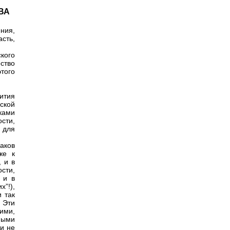
ВА
ния,
сть,
кого
ство
того
ития
ской
ками
сти,
 для
аков
же к
 и в
сти,
 и в
”!),
 так
 Эти
ими,
ными
ли не