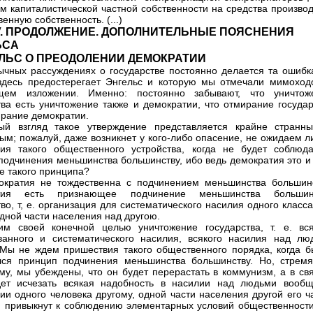
м капиталистической частной собственности на средства производ
енную собственность. (...)
IV. ПРОДОЛЖЕНИЕ. ДОПОЛНИТЕЛЬНЫЕ ПОЯСНЕНИЯ
ЬСА
ЕЛЬС О ПРЕОДОЛЕНИИ ДЕМОКРАТИИ
обычных рассуждениях о государстве постоянно делается та ошибк
здесь предостерегает Энгельс и которую мы отмечали мимоход
щем изложении. Именно: постоянно забывают, что уничтож
тва есть уничтожение также и демократии, что отмирание государ
ирание демократии.
ый взгляд такое утверждение представляется крайне странн
ым; пожалуй, даже возникнет у кого-либо опасение, не ожидаем л
ия такого общественного устройства, когда не будет соблюда
подчинения меньшинства большинству, ибо ведь демократия это и 
е такого принципа?
ократия не тождественна с подчинением меньшинства большинс
тия есть признающее подчинение меньшинства большин
тво, т, е. организация для систематического насилия одного класс
одной части населения над другою.
м своей конечной целью уничтожение государства, т. е. вся
ванного и систематического насилия, всякого насилия над лю
Мы не ждем пришествия такого общественного порядка, когда б
ся принцип подчинения меньшинства большинству. Но, стремя
му, мы убеждены, что он будет перерастать в коммунизм, а в свя
дет исчезать всякая надобность в насилии над людьми вообщ
ии одного человека другому, одной части населения другой его ч
 привыкнут к соблюдению элементарных условий общественности