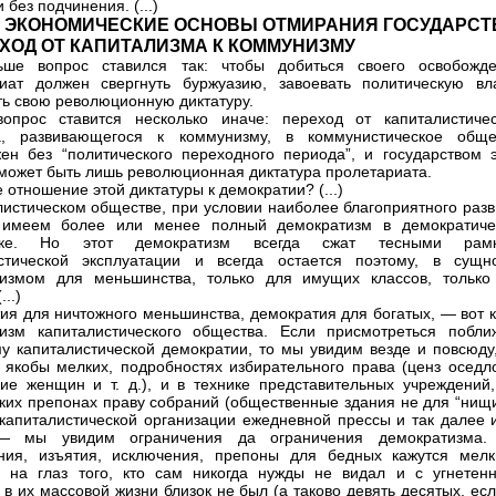
 без подчинения. (...)
V. ЭКОНОМИЧЕСКИЕ ОСНОВЫ ОТМИРАНИЯ ГОСУДАРСТ
ЕХОД ОТ КАПИТАЛИЗМА К КОММУНИЗМУ
ньше вопрос ставился так: чтобы добиться своего освобожде
иат должен свергнуть буржуазию, завоевать политическую вла
ть свою революционную диктатуру.
опрос ставится несколько иначе: переход от капиталистичес
а, развивающегося к коммунизму, в коммунистическое обще
ен без “политического переходного периода”, и государством э
может быть лишь революционная диктатура пролетариата.
 отношение этой диктатуры к демократии? (...)
листическом обществе, при условии наиболее благоприятного разв
 имеем более или менее полный демократизм в демократиче
лике. Но этот демократизм всегда сжат тесными рам
стической эксплуатации и всегда остается поэтому, в сущно
тизмом для меньшинства, только для имущих классов, только
...)
ия для ничтожного меньшинства, демократия для богатых, — вот к
изм капиталистического общества. Если присмотреться побли
у капиталистической демократии, то мы увидим везде и повсюду,
, якобы мелких, подробностях избирательного права (ценз оседло
ие женщин и т. д.), и в технике представительных учреждений,
ких препонах праву собраний (общественные здания не для “нищих
 капиталистической организации ежедневной прессы и так далее и
— мы увидим ограничения да ограничения демократизма.
ния, изъятия, исключения, препоны для бедных кажутся мелк
 на глаз того, кто сам никогда нужды не видал и с угнетен
 в их массовой жизни близок не был (а таково девять десятых, ес