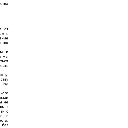
ства
а, от
ом в
ение
ства
ым и
и мы
ться
есть
тву.
ству
а над
кого
дьми
ы не
сь к
зи с
е, в
асти,
 без