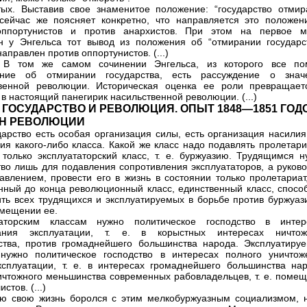
тых. Выставив свое знаменитое положение: “государство отмира
сейчас же поясняет конкретно, что направляется это положен
оппортунистов и против анархистов. При этом на первое м
н у Энгельса тот вывод из положения об “отмирании государст
аправлен против оппортунистов. (...)
. В том же самом сочинении Энгельса, из которого все по
ение об отмирании государства, есть рассуждение о знач
твенной революции. Историческая оценка ее роли превращает
 в настоящий панегирик насильственной революции. (...)
II. ГОСУДАРСТВО И РЕВОЛЮЦИЯ. ОПЫТ 1848—1851 ГОД
УН РЕВОЛЮЦИИ
сударство есть особая организация силы, есть организация насили
ия какого-либо класса. Какой же класс надо подавлять пролетари
 только эксплуататорский класс, т. е. буржуазию. Трудящимся н
тво лишь для подавления сопротивления эксплуататоров, а руково
авлением, провести его в жизнь в состоянии только пролетариат,
нный до конца революционный класс, единственный класс, спосо
ть всех трудящихся и эксплуатируемых в борьбе против буржуази
мещении ее.
таторским классам нужно политическое господство в интер
ания эксплуатации, т. е. в корыстных интересах ничтож
тва, против громаднейшего большинства народа. Эксплуатиру
нужно политическое господство в интересах полного уничтож
ксплуатации, т. е. в интересах громаднейшего большинства нар
ичтожного меньшинства современных рабовладельцев, т. е. помещ
стов. (...)
ю свою жизнь боролся с этим мелкобуржуазным социализмом, 