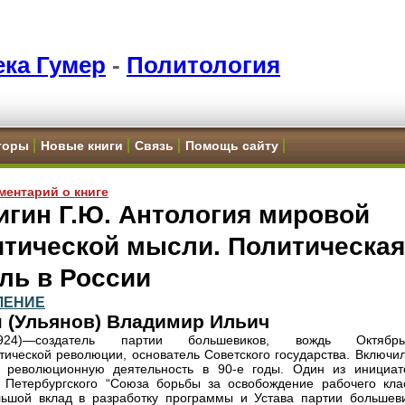
ка Гумер
-
Политология
торы
Новые книги
Связь
Помощь сайту
ментарий о книге
гин Г.Ю. Антология мировой
итической мысли. Политическая
ль в России
ЛЕНИЕ
 (Ульянов) Владимир Ильич
1924)—создатель партии большевиков, вождь Октябрь
тической революции, основатель Советского государства. Включил
ю революционную деятельность в 90-е годы. Один из инициат
 Петербургского “Союза борьбы за освобождение рабочего клас
ьшой вклад в разработку программы и Устава партии большеви