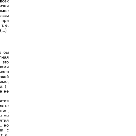
всех
изни
ныне
ассы
 при
т. е.
...)
о бы
лная
 это
иями
чаев
акой
имо,
а (=
е не
ятия
лате
ятия,
о же
ятия
, но
зи с
. е.