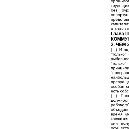
организо
трудящих
без бур
оппорту
представ
капитали
отказыва
Глава 
КОММУН
2. ЧЕ
(...) Ит
“только”
выборно
“только
принцип
“превра
наибольш
превраща
особая с
есть собс
(...) П
должнос
рабочего
объединя
время м
касаются
они пол
осуществ