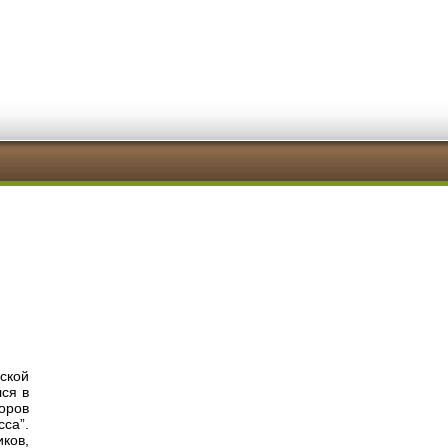
ской
ся в
оров
са”.
ков,