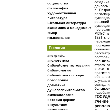
создание
социология
длилась 
философия
в Петро
художественная
революци
руководи
литература
решений
Школьная литература
руководс
экономика и менеджмент
программ
юмор
РКП(б) в
1921 г. 
языкознание
переход
последн
Теология
социали
рассматр
апокрифы
построен
апологетика
большев
строго з
библейские толкования
иначе в
библиология
правите
библейские словари
обстано
богословие
улучшала
созидани
догматика
большеви
душепопечительство
подобран
екклесиология
ГОСУД
история церкви
Учение 
оккультизм
револю
патрология