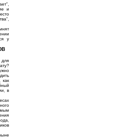
ет”,
ие и
есто
ва”,
мнят
ении
ся у
ОВ
я для
ату?
ужно
дить
 как
бный
и, в
есах
ного
емым
ения
ода,
иков
ныне