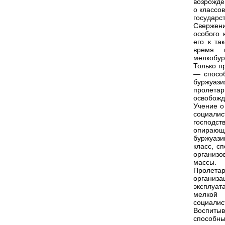
возрожде
о классо
государст
Свержени
особого 
его к та
время к
мелкобур
Только п
— способ
буржуази
пролета
освобожд
Учение о
социалис
господств
опирающ
буржуази
класс, с
организо
массы.
Пролета
организ
эксплуат
мелкой
социалис
Воспитыв
способн