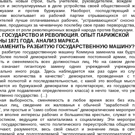
вывать новый строй, быть учителем, руководителем, вождем 
ся и эксплуатируемых в деле устройства своей общественной ж
жуазии и против буржуазии. Наоборот, господствующий 
низм воспитывает из рабочей партии отрывающихся от м
ителей лучше оплачиваемых рабочих, “устраивающихся” сносно
зме, продающих за чечевичную похлебку свое право первородства, 
ющихся от роли революционных вождей народа против буржуазии. (
III. ГОСУДАРСТВО И РЕВОЛЮЦИЯ. ОПЫТ ПАРИЖСКОЙ
Ы 1871 ГОДА. АНАЛИЗ МАРКСА
М ЗАМЕНИТЬ РАЗБИТУЮ ГОСУДАРСТВЕННУЮ МАШИНУ?
ак, разбитую государственную машину Коммуна заменила как будт
 более полной демократией: уничтожение постоянной армии, по
сть и сменяемость всех должностных лиц. Но на самом деле
” означает гигантскую замену одних учреждений учрежден
иально иного рода. Здесь наблюдается как раз один из слу
щения количества в качество”: демократия, проведенная с т
ей полнотой и последовательностью, с какой это вообще мысл
ется из буржуазной демократии в пролетарскую, из государств
ила для подавления определенного класса) в нечто такое, что уж
твенно государство. (...)
олная выборность, сменяемость в любое время всех без изъ
тных лиц, сведение их жалованья к обычной “заработной п
”, эти простые и “само собою понятные” демократические меропри
я вполне интересы рабочих и большинства крестьян, служат в т
остиком, ведущим от капитализма к социализму. Эти меропри
 государственного, чисто политического переустройства общества
учают, разумеется, весь свой смысл и значение лишь в свя
ляемой или подготовляемой “экспроприацией экспроприаторов”, т