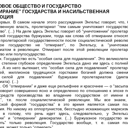
ОВОЕ ОБЩЕСТВО И ГОСУДАРСТВО
МИРАНИЕ” ГОСУДАРСТВА И НАСИЛЬСТВЕННАЯ
ЮЦИЯ
-первых. В самом начале этого рассуждения Энгельс говорит, что,
твенную власть, пролетариат “тем самым уничтожает государство
во”. (...) На деле здесь Энгельс говорит об “уничтожении” пролета
ей государства буржуазии, тогда как слова об отмирании относят
 пролетарской государственности после социалистической револю
ное государство не “отмирает”, по Энгельсу, а “уничтожае
иатом в революции. Отмирает после этой революции пролетар
тво или полугосударство.
х. Государство есть “особая сила для подавления”. Это великолеп
 степени глубокое определение Энгельса дано им здесь с полне
. А из него вытекает, что “особая сила для подавления” пролета
ией, миллионов трудящихся горстками богачей должна смени
 силой для подавления” буржуазии пролетариатом (дикта
ата). (...)
х. Об “отмирании” и даже еще рельефнее и красочнее — о “засыпа
говорит совершенно ясно и определенно по отношению к эпохе п
 средств производства во владение государством от имени в
а”, т.е. после социалистической революции. Мы все знаем,
еской формой “государства” в это время является самая по
ия. Но никому из оппортунистов, бесстыдно искажающих марксизм
т в голову, что речь идет здесь, следовательно, у Энгельс
ии” и “отмирании” демократии. (...) Буржуазное государство м
ить” только революция. Государство вообще, т. е. самая по
ия, может только “отмереть”.