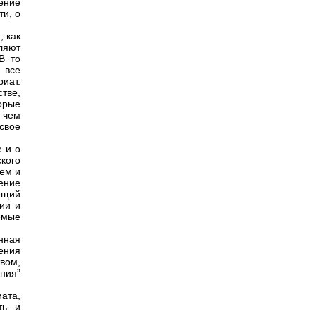
ение
ти, о
, как
ляют
В то
 все
иат.
стве,
орые
 чем
свое
 и о
кого
кем и
ение
ющий
ии и
емые
нная
ения
твом,
ния”
ата,
ть и