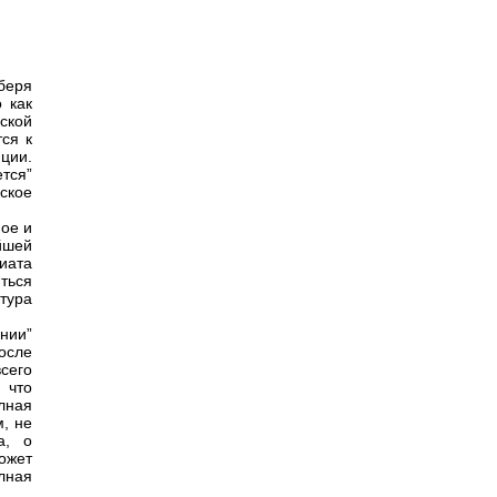
 беря
 как
рской
ся к
ции.
тся”
ское
ное и
йшей
риата
ться
тура
нии”
осле
сего
 что
лная
, не
а, о
ожет
лная