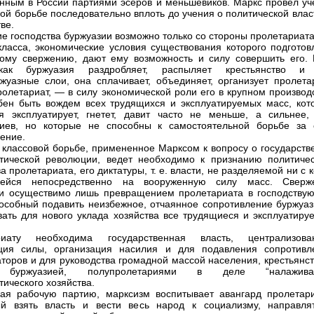
нным в России партиями эсеров и меньшевиков. Маркс провел уч
вой борьбе последовательно вплоть до учения о политической влас
ве.
е господства буржуазии возможно только со стороны пролетариата
класса, экономические условия существования которого подготов
кому свержению, дают ему возможность и силу совершить его. 
ак буржуазия раздробляет, распыляет крестьянство и
жуазные слои, она сплачивает, объединяет, организует пролетар
ролетариат, — в силу экономической роли его в крупном производ
ен быть вождем всех трудящихся и эксплуатируемых масс, кот
я эксплуатирует, гнетет, давит часто не меньше, а сильнее,
риев, но которые не способны к самостоятельной борьбе за 
ение.
 классовой борьбе, примененное Марксом к вопросу о государстве
тической революции, ведет необходимо к признанию политичес
а пролетариата, его диктатуры, т. е. власти, не разделяемой ни с 
ейся непосредственно на вооруженную силу масс. Сверж
и осуществимо лишь превращением пролетариата в господству
пособный подавить неизбежное, отчаянное сопротивление буржуаз
вать для нового уклада хозяйства все трудящиеся и эксплуатиру
риату необходима государственная власть, централизова
ация силы, организация насилия и для подавления сопротивл
аторов и для руководства громадной массой населения, крестьянс
 буржуазией, полупролетариями в деле “налажива
тического хозяйства.
ая рабочую партию, марксизм воспитывает авангард пролетари
ый взять власть и вести весь народ к социализму, направля