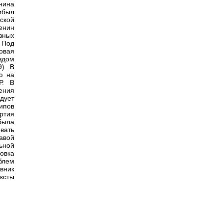
нина
рибыл
ской
енин
вных
 Под
овая
здом
). В
ю на
Р. В
ения
дует
ипов
ртия
была
вать
авой
ьной
овка
блем
вник
ексты