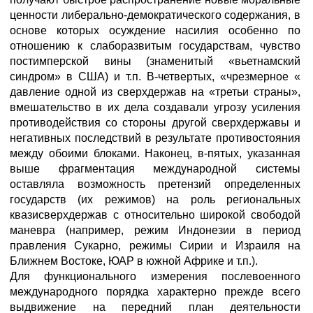
ценности либерально-демократического содержания, в
основе которых осуждение насилия особенно по
отношению к слаборазвитым государствам, чувство
постимперской вины (знаменитый «вьетнамский
синдром» в США) и т.п. В-четвертых, «чрезмерное «
давление одной из сверхдержав на «третьи страны»,
вмешательство в их дела создавали угрозу усиления
противодействия со стороны другой сверхдержавы и
негативных последствий в результате противостояния
между обоими блоками. Наконец, в-пятых, указанная
выше фрагментация международной системы
оставляла возможность претензий определенных
государств (их режимов) на роль региональных
квазисверхдержав с относительно широкой свободой
маневра (например, режим Индонезии в период
правления Сукарно, режимы Сирии и Израиля на
Ближнем Востоке, ЮАР в южной Африке и т.п.).
Для функционального измерения послевоенного
международного порядка характерно прежде всего
выдвижение на передний план деятельности