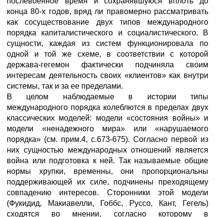
послевоенное время и сохранявшуюся вплоть до
конца 80-х годов, вряд ли правомерно рассматривать
как сосуществование двух типов международного
порядка капиталистического и социалистического. В
сущности, каждая из систем функционировала по
одной и той же схеме, в соответствии с которой
держава-гегемон фактически подчиняла своим
интересам деятельность своих «клиентов» как внутри
системы, так и за ее пределами.
В целом наблюдаемые в истории типы
международного порядка колеблются в пределах двух
классических моделей: модели «состояния войны» и
модели «ненадежного мира» или «нарушаемого
порядка» (см. прим.4, с.673-675). Согласно первой из
них сущностью международных отношений является
война или подготовка к ней. Так называемые общие
нормы хрупки, временны, они пропорциональны
поддерживающей их силе, подчинены преходящему
совпадению интересов. Сторонники этой модели
(Фукидид, Макиавелли, Гоббс, Руссо, Кант, Гегель)
сходятся во мнении, согласно которому в