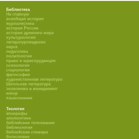
Библиотека
На главную
всеобщая история
журналистика
история России
история древнего мира
культурология
литературоведение
наука
педагогика
политология
право и юриспруденция
психология
социология
философия
художественная литература
Школьная литература
экономика и менеджмент
юмор
языкознание
Теология
апокрифы
апологетика
библейские толкования
библиология
библейские словари
богословие