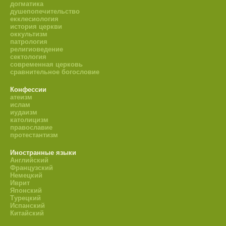
догматика
душепопечительство
екклесиология
история церкви
оккультизм
патрология
религиоведение
сектология
современная церковь
сравнительное богословие
Конфессии
атеизм
ислам
иудаизм
католицизм
православие
протестантизм
Иностранные языки
Английский
Французский
Немецкий
Иврит
Японский
Турецкий
Испанский
Китайский