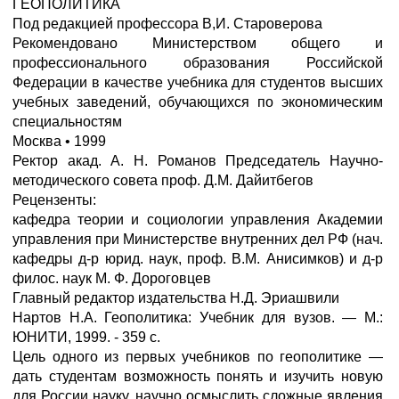
ГЕОПОЛИТИКА
Под редакцией профессора В,И. Староверова
Рекомендовано Министерством общего и
профессионального образования Российской
Федерации в качестве учебника для студентов высших
учебных заведений, обучающихся по экономическим
специальностям
Москва • 1999
Ректор акад. А. Н. Романов Председатель Научно-
методического совета проф. Д.М. Дайитбегов
Рецензенты:
кафедра теории и социологии управления Академии
управления при Министерстве внутренних дел РФ (нач.
кафедры д-р юрид. наук, проф. В.М. Анисимков) и д-р
филос. наук М. Ф. Дороговцев
Главный редактор издательства Н.Д. Эриашвили
Нартов Н.А. Геополитика: Учебник для вузов. — М.:
ЮНИТИ, 1999. - 359 с.
Цель одного из первых учебников по геополитике —
дать студентам возможность понять и изучить новую
для России науку, научно осмыслить сложные явления