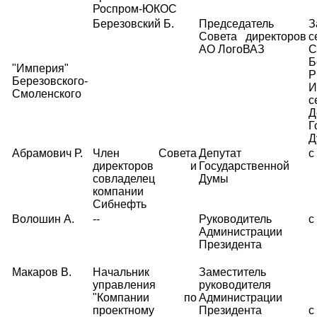
Роспром-ЮКОС
Березовский Б.
Председатель
З
Совета директоров
с
АО ЛогоВАЗ
С
Б
"Империя"
Р
Березовского-
И
Смоленского
с
Д
Г
Д
Абрамович Р.
Член Совета
Депутат
с
директоров и
Государственной
совладелец
Думы
компании
Сибнефть
Волошин А.
--
Руководитель
с
Администрации
Президента
Макаров В.
Начальник
Заместитель
управления
руководителя
"Компании по
Администрации
проектному
Президента
с