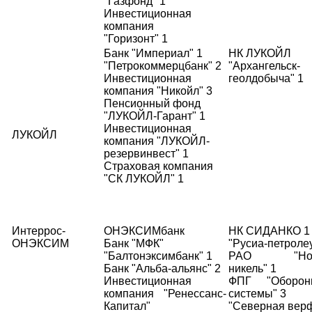
"Газфонд" 1
Инвестиционная
компания
"Горизонт" 1
Банк "Империал" 1
НК ЛУКОЙЛ
"Петрокоммерцбанк" 2
"Архангельск-
Инвестиционная
геолдобыча" 1
компания "Никойл" 3
Пенсионный фонд
"ЛУКОЙЛ-Гарант" 1
Инвестиционная
ЛУКОЙЛ
компания "ЛУКОЙЛ-
резервинвест" 1
Страховая компания
"СК ЛУКОЙЛ" 1
Интеррос-
ОНЭКСИМбанк
НК СИДАНКО 1
ОНЭКСИМ
Банк "МФК"
"Русиа-петроле
"Балтонэксимбанк" 1
РАО "Нори
Банк "Альба-альянс" 2
никель" 1
Инвестиционная
ФПГ "Оборони
компания "Ренессанс-
системы" 3
Капитал"
"Северная верф