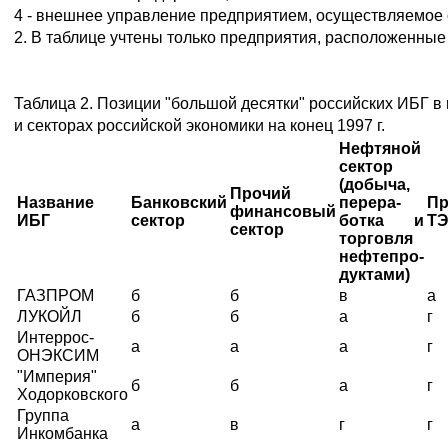
4 - внешнее управление предприятием, осуществляемое о
2. В таблице учтены только предприятия, расположенные
Таблица 2. Позиции "большой десятки" российских ИБГ в
и секторах российской экономики на конец 1997 г.
Нефтяной
сектор
(добыча,
Прочий
Название
Банковский
перера-
Пр
финансовый
ИБГ
сектор
ботка и
ТЭ
сектор
торговля
нефтепро-
дуктами)
ГАЗПРОМ
б
б
в
а
ЛУКОЙЛ
б
б
а
г
Интеррос-
а
а
а
г
ОНЭКСИМ
"Империя"
б
б
а
г
Ходорковского
Группа
а
в
г
г
Инкомбанка