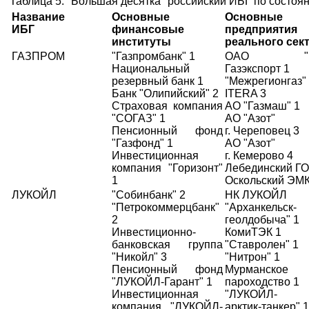
Таблица 5. "Большая десятка" российский ИБГ по состояни
Название
Основные
Основные
ИБГ
финансовые
предприятия
институты
реального сек
ГАЗПРОМ
"Газпромбанк" 1
ОАО "Газ
Национальный
Газэкспорт 1
резервный банк 1
"Межрегионгаз"
Банк "Олипийский" 2
ITERA 3
Страховая компания
АО "Газмаш" 1
"СОГАЗ" 1
АО "Азот"
Пенсионный фонд
г. Череповец 3
"Газфонд" 1
АО "Азот"
Инвестиционная
г. Кемерово 4
компания "Горизонт"
Лебединский ГО
1
Оскольский ЭМК
ЛУКОЙЛ
"Собинбанк" 2
НК ЛУКОЙЛ
"Петрокоммерцбанк"
"Арханкельск-
2
геолдобыча" 1
Инвестиционно-
КомиТЭК 1
банковская группа
"Ставролен" 1
"Никойл" 3
"Нитрон" 1
Пенсионный фонд
Мурманское 
"ЛУКОЙЛ-Гарант" 1
пароходство 1
Инвестиционная
"ЛУКОЙЛ-
компания "ЛУКОЙЛ-
арктик-танкер" 1