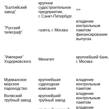
крупное
"Балтийский
судостроительное
>>
завод"
предприятие,
г. Санкт-Петербург
владение
контрольным
"Русский
газета, г. Москва
пакетом
телеграф"
финансирование
выпуска
"Империя"
крупнейший банк,
Менатеп
Ходорковского
г. Москва
Мурманское
крупнейшая
владение
морское
судоходная
контрольным
пароходство
компания
пакетом
владение
Волжский
крупнейший
контрольным
трубный завод
трубный завод
пакетом
владение