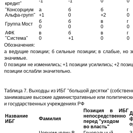
-1
-1
0
0
кредит"
"Консорциум
а
б
б
г
Альфа-групп"
+1
0
+2
0
б
б
в
г
Группа Мост
0
0
0
0
АФК
в
б
в
г
"Система"
0
+1
0
0
Обозначения:
а ведущие позиции; б сильные позиции; в слабые, но з
значимые.
0 позиции не изменились; +1 позиции усилились; +2 позиц
позиции ослабли значительно.
Таблица 7. Выходцы из ИБГ "большой десятки" (собстве
занимавшие высокие административные или политически
и государственных учреждениях РФ
Позиция в ИБГ
Д
Название
непосредственно
Фамилия
ф
ИБГ
перед "уходом
о
во власть"
Черномырдин В.
Генеральный
З