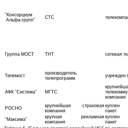
"Консорциум
СТС
телекомпа
Альфа-групп"
Группа МОСТ
ТНТ
сетевая т
производитель
Телемост
учрежден 
телепрограмм
крупнейш
АФК "Система"
МГТС
телекомму
компания
крупнейшая страховая
куплен 
РОСНО
компания
пакет
крупная рекламная
куплен 
"Максима"
компания
пакет