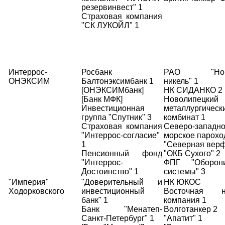
резервинвест" 1
Страховая компания
"СК ЛУКОЙЛ" 1
Интеррос-
Росбанк
РАО "Нори
ОНЭКСИМ
Балтонэксимбанк 1
никель" 1
[ОНЭКСИМбанк]
НК СИДАНКО 2
[Банк МФК]
Новолипецкий
Инвестиционная
металлургическ
группа "Спутник" 3
комбинат 1
Страховая компания
Северо-западн
"Интеррос-согласие"
морское парохо
1
"Северная верф
Пенсионный фонд
"ОКБ Сухого" 2
"Интеррос-
ФПГ "Оборони
Достоинство" 1
системы" 3
"Империя"
"Доверительный и
НК ЮКОС
Ходорковского
инвестиционный
Восточная н
банк" 1
компания 1
Банк "Менатеп-
Волготанкер 2
Санкт-Петербург" 1
"Апатит" 1