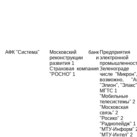
АФК "Система"
Московский банк
Предприятия
реконструкции и
электронной
развития 1
промышленнос
Страховая компания
Зеленограде
"РОСНО" 1
числе "Микрон",
возможно, "Ан
"Элион", "Элакс"
МГТС 1
"Мобильные
телесистемы" 2
"Московская 
связь" 2
"Росико" 2
"Радиопейдж" 1
"МТУ-Информ" 
"МТУ-Интел" 2