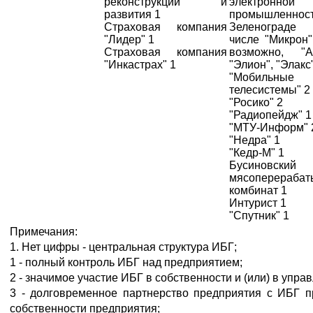
реконструкции и
электронной
развития 1
промышленнос
Страховая компания
Зеленограде
"Лидер" 1
числе "Микрон",
Страховая компания
возможно, "Ан
"Инкастрах" 1
"Элион", "Элакс"
"Мобильные
телесистемы" 2
"Росико" 2
"Радиопейдж" 1
"МТУ-Информ" 
"Недра" 1
"Кедр-М" 1
Бусиновский
мясоперераба
комбинат 1
Интурист 1
"Спутник" 1
Примечания:
1. Нет цифры - центральная структура ИБГ;
1 - полный контроль ИБГ над предприятием;
2 - значимое участие ИБГ в собственности и (или) в упр
3 - долговременное партнерство предприятия с ИБГ п
собственности предприятия;