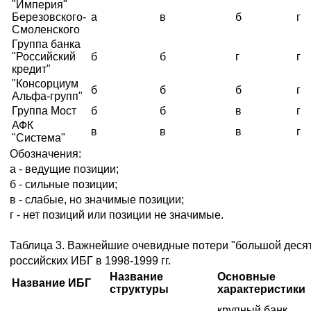
"Империя"
Березовского-
а
в
б
г
Смоленского
Группа банка
"Российский
б
б
г
г
кредит"
"Консорциум
б
б
б
г
Альфа-групп"
Группа Мост
б
б
в
г
АФК
в
в
в
г
"Система"
Обозначения:
а - ведущие позиции;
б - сильные позиции;
в - слабые, но значимые позиции;
г - нет позиций или позиции не значимые.
Таблица 3. Важнейшие очевидные потери "большой десят
российских ИБГ в 1998-1999 гг.
Название
Основные
Название ИБГ
структуры
характеристики
крупный банк,