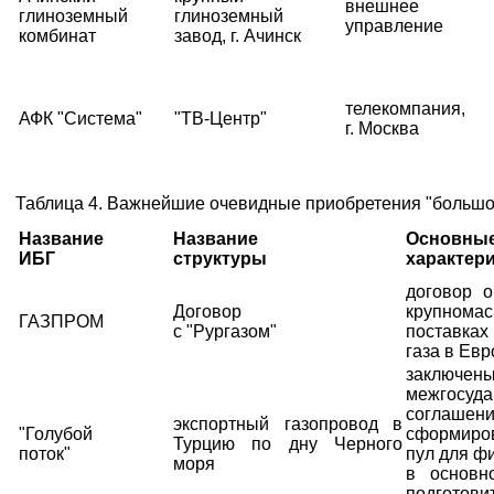
внешнее
глиноземный
глиноземный
управление
комбинат
завод, г. Ачинск
телекомпания,
АФК "Система"
"ТВ-Центр"
г. Москва
Таблица 4. Важнейшие очевидные приобретения "большой 
Название
Название
Основны
ИБГ
структуры
характер
договор о
Договор
крупнома
ГАЗПРОМ
с "Рургазом"
поставка
газа в Евр
заключен
межгосуда
соглашени
экспортный газопровод в
"Голубой
сформиров
Турцию по дну Черного
поток"
пул для ф
моря
в основн
подготови