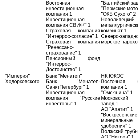
Восточная
"Балтийский зав
инвестиционная
"Пермские мото
компания 1
"ОКБ Сухого" 2
Инвестиционная
Новолипецкий
компания СВИФТ 1
металлургическ
Страховая компания
комбинат 1
"Интеррос-согласие" 1
Северо-западн
Страховая компания
морское парохо
"Ренессанс-
страхование" 1
Пенсионный фонд
"Интеррос-
Достоинство" 1
"Империя"
Банк "Менатеп"
НК ЮКОС
Ходорковского
Банк "Менатеп-
Восточная н
СанктПетербург" 1
компания 1
Инвестиционная
"Омскшина" 1
компания "Русские
Московский
инвесторы" 1
завод 1
АО "Апатит" 1
"Воскресенские
минеральные
удобрения" 1
Волжский трубн
АО "Нитрон" 1