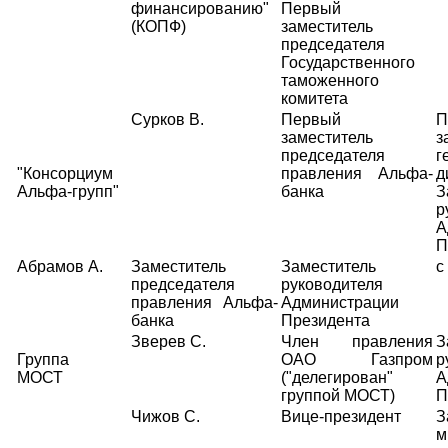
финансированию"
Первый
(КОПФ)
заместитель
председателя
Государственного
таможенного
комитета
Сурков В.
Первый
П
заместитель
з
председателя
г
"Консорциум
правления Альфа-
д
Альфа-групп"
банка
З
р
А
П
Абрамов А.
Заместитель
Заместитель
с
председателя
руководителя
правления Альфа-
Администрации
банка
Президента
Зверев С.
Член правления
З
Группа
ОАО Газпром
р
МОСТ
("делегирован"
А
группой МОСТ)
П
Чижов С.
Вице-президент
З
м