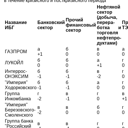
в течение кризисного и посткризисного периода
Нефтяной
сектор
(добыча,
Прочий
Название
Банковский
перера-
Пр
финансовый
ИБГ
сектор
ботка и
ТЭ
сектор
торговля
нефтепро-
дуктами)
а
б
в
а
ГАЗПРОМ
+1
0
0
0
б
б
а
г
ЛУКОЙЛ
0
0
+1
0
Интеррос-
б
б
в
г
ОНЭКСИМ
-1
-1
-2
0
"Империя"
б
б
а
г
Ходорковского
-1
-1
0
0
Группа
г
в
г
в
Инкомбанка
-2
-1
0
+1
"Империя"
в
в
б
г
Березовского-
-2
0
0
0
Смоленского
Группа банка
в
в
г
г
"Российский