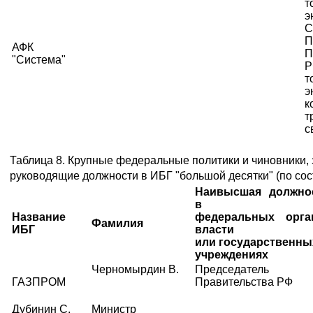
э
С
П
АФК
П
"Система"
Р
т
э
к
т
с
Таблица 8. Крупные федеральные политики и чиновники
руководящие должности в ИБГ "большой десятки" (по сост
Наивысшая должно
в
Название
федеральных орга
Фамилия
ИБГ
власти
или государственны
учреждениях
Черномырдин В.
Председатель
ГАЗПРОМ
Правительства РФ
Дубинин С.
Министр