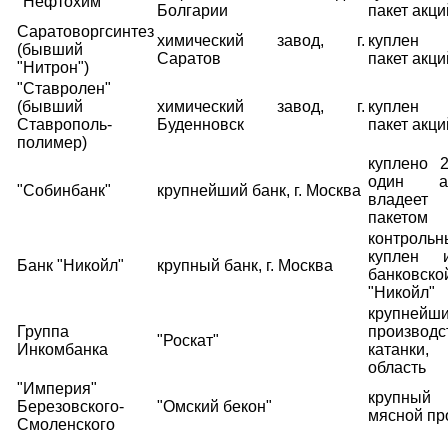
"Нефтохим"
Болгарии
пакет акци
Саратоворгсинтез
химический завод, г.
куплен 
(бывший
Саратов
пакет акци
"Нитрон")
"Ставролен"
(бывший
химический завод, г.
куплен 
Ставрополь-
Буденновск
пакет акци
полимер)
куплено 
один а
"Собинбанк"
крупнейший банк, г. Москва
владее
пакетом
контрол
куплен и
Банк "Никойл"
крупный банк, г. Москва
банковс
"Никойл"
крупней
Группа
произво
"Роскат"
Инкомбанка
катанки
область
"Империя"
крупный 
Березовского-
"Омский бекон"
мясной пр
Смоленского