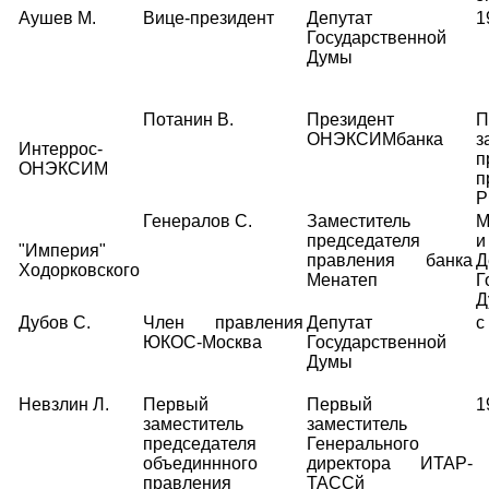
Аушев М.
Вице-президент
Депутат
1
Государственной
Думы
Потанин В.
Президент
П
ОНЭКСИМбанка
з
Интеррос-
п
ОНЭКСИМ
п
Р
Генералов С.
Заместитель
М
председателя
и
"Империя"
правления банка
Д
Ходорковского
Менатеп
Г
Д
Дубов С.
Член правления
Депутат
с
ЮКОС-Москва
Государственной
Думы
Невзлин Л.
Первый
Первый
1
заместитель
заместитель
председателя
Генерального
объединнного
директора ИТАР-
правления
ТАССй