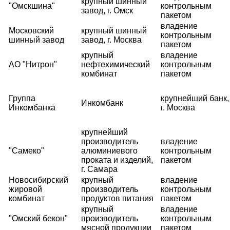
крупный шинный
"Омскшина"
контрольным
завод, г. Омск
пакетом
владение
Московский
крупный шинный
контрольным
шинный завод
завод, г. Москва
пакетом
крупный
владение
АО "Нитрон"
нефтехимический
контрольным
комбинат
пакетом
Группа
крупнейший банк,
Инкомбанк
Инкомбанка
г. Москва
крупнейший
производитель
владение
"Самеко"
алюминиевого
контрольным
проката и изделий,
пакетом
г. Самара
Новосибирский
крупный
владение
жировой
производитель
контрольным
комбинат
продуктов питания
пакетом
крупный
владение
"Омский бекон"
производитель
контрольным
мясной продукции
пакетом