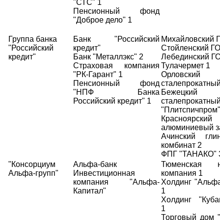
"СТС" 1
Пенсионный фонд
"Доброе дело" 1
Группа банка
Банк "Российский
Михайловский Г
"Российский
кредит"
Стойленский ГО
кредит"
Банк "Металлэкс" 2
Лебединский ГО
Страховая компания
Тулачермет 1
"РК-Гарант" 1
Орловский
Пенсионный фонд
сталепрокатный
"НПФ Банка
Бежецкий
Российский кредит" 1
сталепрокатный
"Плитспичпром"
Красноярский
алюминиевый з
Ачинский гли
комбинат 2
ФПГ "ТАНАКО" 
"Консорциум
Альфа-банк
Тюменская н
Альфа-групп"
Инвестиционная
компания 1
компания "Альфа-
Холдинг "Альф
Капитал"
1
Холдинг "Куба
1
Торговый дом 