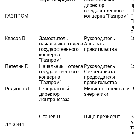
директор
п
государственного
П
ГАЗПРОМ
концерна "Газпром"
Р
П
п
Р
Квасов В.
Заместитель
Руководитель
1
начальника отдела
Аппарата
государственного
правительства
концерна
"Газпром"
Петелин Г.
Начальник отдела
Руководитель
1
государственного
Секретариата
концерна
председателя
"Газпром"
правительства
Родионов П.
Генеральный
Министр топлива и
1
директор
энергетики
Лентрансгаза
Станев В.
Вице-президент
З
м
ЛУКОЙЛ
э