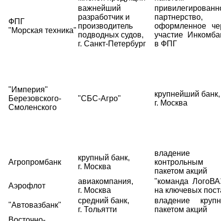
важнейший
привилегированн
разработчик и
партнерство,
ФПГ
производитель
оформленное че
"Морская техника"
подводных судов,
участие Инкомба
г. Санкт-Петербург
в ФПГ
"Империя"
крупнейший банк,
Березовского-
"СБС-Агро"
г. Москва
Смоленского
владение
крупный банк,
Агропромбанк
контрольным
г. Москва
пакетом акций
авиакомпания,
"команда ЛогоВА
Аэрофлот
г. Москва
на ключевых пост
средний банк,
владение круп
"Автовазбанк"
г. Тольятти
пакетом акций
Восточно-