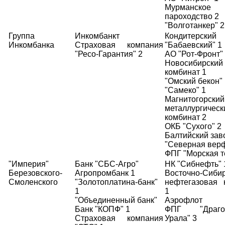
Мурманское 
пароходство 2
"Волготанкер" 2
Группа
Инкомбанкт
Кондитерский
Инкомбанка
Страховая компания
"Бабаевский" 1
"Ресо-Гарантия" 2
АО "Рот-Фронт"
Новосибирский
комбинат 1
"Омский бекон" 
"Самеко" 1
Магнитогорский
металлургическ
комбинат 2
ОКБ "Сухого" 2
Балтийский зав
"Северная верф
ФПГ "Морская т
"Империя"
Банк "СБС-Агро"
НК "Сибнефть" 
Березовского-
Агропромбанк 1
Восточно-Сиби
Смоленского
"Золотоплатина-банк"
нефтегазовая 
1
1
"Объединенный банк"
Аэрофлот
Банк "КОПФ" 1
ФПГ "Драгоц
Страховая компания
Урала" 3