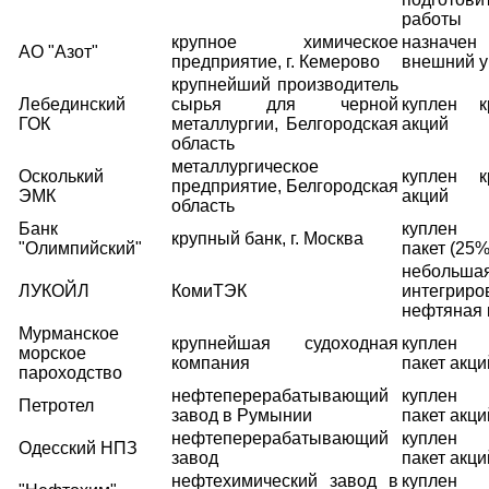
работы
крупное химическое
назначе
АО "Азот"
предприятие, г. Кемерово
внешний 
крупнейший производитель
Лебединский
сырья для черной
куплен к
ГОК
металлургии, Белгородская
акций
область
металлургическое
Осколький
куплен к
предприятие, Белгородская
ЭМК
акций
область
Банк
куплен 
крупный банк, г. Москва
"Олимпийский"
пакет (25%
небольшая
ЛУКОЙЛ
КомиТЭК
интегриро
нефтяная 
Мурманское
крупнейшая судоходная
куплен 
морское
компания
пакет акци
пароходство
нефтеперерабатывающий
куплен 
Петротел
завод в Румынии
пакет акци
нефтеперерабатывающий
куплен 
Одесский НПЗ
завод
пакет акци
нефтехимический завод в
куплен 