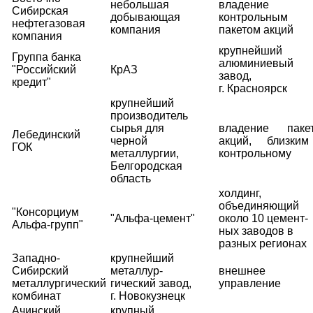
небольшая
владение
Сибирская
добывающая
контрольным
нефтегазовая
компания
пакетом акций
компания
крупнейший
Группа банка
алюминиевый
"Российский
КрАЗ
завод,
кредит"
г. Красноярск
крупнейший
производитель
сырья для
владение паке
Лебединский
черной
акций, близки
ГОК
металлургии,
контрольному
Белгородская
область
холдинг,
объединяющий
"Консорциум
"Альфа-цемент"
около 10 цемент-
Альфа-групп"
ных заводов в
разных регионах
Западно-
крупнейший
Сибирский
металлур-
внешнее
металлургический
гический завод,
управление
комбинат
г. Новокузнецк
Ачинский
крупный