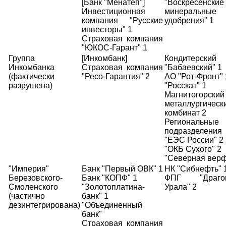
[Банк "Менатеп"]
"Воскресенские
Инвестиционная
минеральные
компания "Русские
удобрения" 1
инвесторы" 1
Страховая компания
"ЮКОС-Гарант" 1
Группа
[Инкомбанк]
Кондитерский
Инкомбанка
Страховая компания
"Бабаевский" 1
(фактически
"Ресо-Гарантия" 2
АО "Рот-Фронт" 
разрушена)
"Росскат" 1
Магнитогорский
металлургическ
комбинат 2
Региональные
подразделе
"ЕЭС России" 2
"ОКБ Сухого" 2
"Северная верф
"Империя"
Банк "Первый ОВК" 1
НК "Сибнефть" 
Березовского-
Банк "КОПФ" 1
ФПГ "Драгоц
Смоленского
"Золотоплатина-
Урала" 2
(частично
банк" 1
дезинтегрирована)
"Объединенный
банк"
Страховая компания