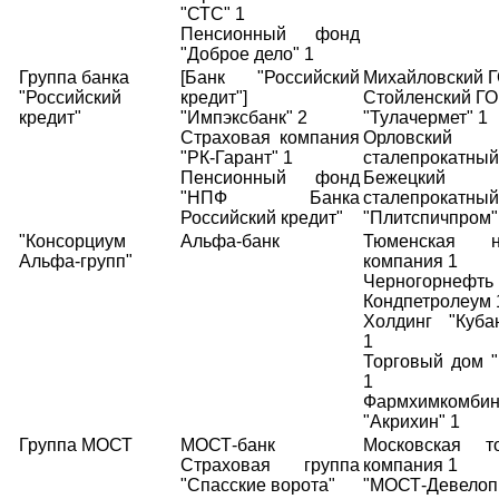
"СТС" 1
Пенсионный фонд
"Доброе дело" 1
Группа банка
[Банк "Российский
Михайловский Г
"Российский
кредит"]
Стойленский ГО
кредит"
"Импэксбанк" 2
"Тулачермет" 1
Страховая компания
Орловский
"РК-Гарант" 1
сталепрокатный
Пенсионный фонд
Бежецкий
"НПФ Банка
сталепрокатный
Российский кредит"
"Плитспичпром"
"Консорциум
Альфа-банк
Тюменская н
Альфа-групп"
компания 1
Черногорнефть 
Кондпетролеум 
Холдинг "Кубан
1
Торговый дом "
1
Фармхимкомбин
"Акрихин" 1
Группа МОСТ
МОСТ-банк
Московская т
Страховая группа
компания 1
"Спасские ворота"
"МОСТ-Девелоп