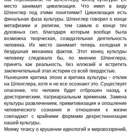
место занимает цивилизация. Что имел в виду
Шпенглер под этими понятиями? Цивилизация есть
финальная фаза культуры. Шпенглер говорил о конце
метафизики и религии, тем самым о конце тех
духовных сил, благодаря которым вообще была
возможна творческая, созидательная деятельность
человека. Их место занимает теперь холодная и
бездушная механика фактов. Этот конец культуры
человеку следовало бы, по мнению Шпенглера,
принять как реальность, без иллюзий и встретить
заключительный этап истории со всей твердостью.
Нынешняя критика эпохи и критика культуры - отклик
на Шпенглера, хотя и не все осознают это. Существует
опасение, что человек будет отброшен назад, к
доисторическим, патриархальным временам. Замена
культуры развлечением, примитивизация и опошление
человеческого сознания и отношения к жизни
совпадают с крайними формами дехристианизации
нашей культуры.
Моему тезису о крушении идеологий и мировоззрений,