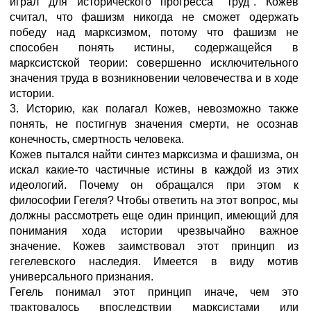
играл для исторического прогресса "труд". Кожев
считал, что фашизм никогда не сможет одержать
победу над марксизмом, потому что фашизм не
способен понять истины, содержащейся в
марксистской теории: совершенно исключительного
значения труда в возникновении человечества и в ходе
истории.
3. Историю, как полагал Кожев, невозможно также
понять, не постигнув значения смерти, не осознав
конечность, смертность человека.
Кожев пытался найти синтез марксизма и фашизма, он
искал какие-то частичные истины в каждой из этих
идеологий. Почему он обращался при этом к
философии Гегеля? Чтобы ответить на этот вопрос, мы
должны рассмотреть еще один принцип, имеющий для
понимания хода истории чрезвычайно важное
значение. Кожев заимствовал этот принцип из
гегелевского наследия. Имеется в виду мотив
универсального признания.
Гегель понимал этот принцип иначе, чем это
трактовалось впоследствии марксистами или