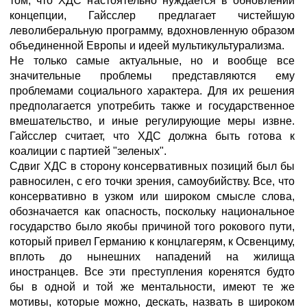
том, что ХДС настоятельно нуждается в обновлении
концепции, Гайсслер предлагает чистейшую
леволиберальную программу, вдохновленную образом
объединенной Европы и идеей мультикультурализма.
Не только самые актуальные, но и вообще все
значительные проблемы представляются ему
проблемами социального характера. Для их решения
предполагается употребить также и государственное
вмешательство, и иные регулирующие меры извне.
Гайсслер считает, что ХДС должна быть готова к
коалиции с партией "зеленых".
Сдвиг ХДС в сторону консервативных позиций был бы
равносилен, с его точки зрения, самоубийству. Все, что
консервативно в узком или широком смысле слова,
обозначается как опасность, поскольку национальное
государство было якобы причиной того рокового пути,
который привел Германию к концлагерям, к Освенциму,
вплоть до нынешних нападений на жилища
иностранцев. Все эти преступления коренятся будто
бы в одной и той же ментальности, имеют те же
мотивы, которые можно, дескать, назвать в широком