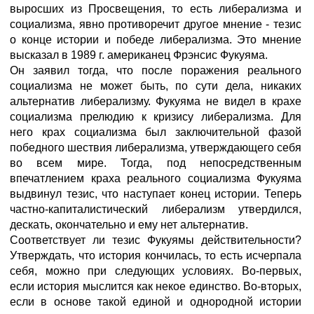
выросших из Просвещения, то есть либерализма и
социализма, явно противоречит другое мнение - тезис
о конце истории и победе либерализма. Это мнение
высказал в 1989 г. американец Фрэнсис Фукуяма.
Он заявил тогда, что после поражения реального
социализма не может быть, по сути дела, никаких
альтернатив либерализму. Фукуяма не видел в крахе
социализма прелюдию к кризису либерализма. Для
него крах социализма был заключительной фазой
победного шествия либерализма, утверждающего себя
во всем мире. Тогда, под непосредственным
впечатлением краха реального социализма Фукуяма
выдвинул тезис, что наступает конец истории. Теперь
частно-капиталистический либерализм утвердился,
дескать, окончательно и ему нет альтернатив.
Соответствует ли тезис Фукуямы действительности?
Утверждать, что история кончилась, то есть исчерпала
себя, можно при следующих условиях. Во-первых,
если история мыслится как некое единство. Во-вторых,
если в основе такой единой и однородной истории