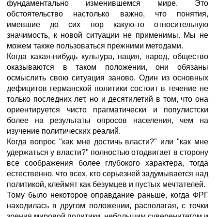
фундаментально изменившемся мире. Это
обстоятельство настолько важно, что понятия,
имевшие до сих пор какую-то относительную
значимость, к новой ситуации не применимы. Мы не
можем также пользоваться прежними методами.
Когда какая-нибудь культура, нация, народ, общество
оказываются в таком положении, они обязаны
осмыслить свою ситуация заново. Один из основных
дефицитов германской политики состоит в течение не
только последних лет, но и десятилетий в том, что она
ориентируется чисто прагматически и популистски
более на результаты опросов населения, чем на
изучение политических реалий.
Когда вопрос "как мне достичь власти?" или "как мне
удержаться у власти?" полностью отодвигает в сторону
все соображения более глубокого характера, тогда
естественно, что всех, кто серьезней задумывается над
политикой, клеймят как безумцев и пустых мечтателей.
Тому было некоторое оправдание раньше, когда ФРГ
находилась в другом положении, располагая, с точки
зрения мировой политики, небольшим суверенитетом и