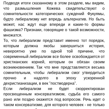
Подводя итоги сказанному в этом разделе, мы видим,
что размышления Кожева свидетельствуют о
сомнительности категорических суждений Фукуямы,
будто либерализму нет впредь альтернатив. Но быть
может, нас ждут еще впереди и какие-то формы
фашизма? Признаки, говорящие о такой возможности,
множатся.
То, что либерализм представит именно тот порядок,
которым должна якобы завершиться история,
невероятно уже по одной той причине, что
современный либерализм все более освобождается от
христианских корней, которым он обязан своим
возникновением. Так что мне представляется весьма
сомнительным, чтобы либерализм смог утвердиться
прочно и надолго в эпоху ускоренной
дехристианизации, в век "постмодерна".
Если либерализм не будет скорректирован
просвещенным консерватизмом, судьба его самого
рано или поздно окажется под вопросом. Речь идет о
таком консерватизме, для которого человек - не только