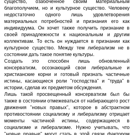
существо, озабоченное своим материальным
благополучием, но и культурное существо. Человеку
недостаточно одного лишь удовлетворения
материальных потребностей и признания его как
индивидуума. Он хочет также получить признание в
своей принадлежности к национальным и другим
коллективам. То есть он нуждается в признании как
культурное существо. Между тем либерализм не в
состоянии дать такое понятие культуры.
Создать это способен лишь обновленный
консерватизм, осознающий свои либеральные и
христианские корни и готовый признать частичные
истины, касающиеся роли "господства" и "труда" в
истории, сделав их предметом обсуждения.
Лишь такой просвещенный консерватизм был бы
также в состоянии отмежеваться от набирающего рост
движения "новых правых", которое в абстрактном
противостоянии социализму и либерализму отрицает
моменты частичной истины, содержащиеся в
социализме и либерализме. Нужно учитывать, что
"новые правые" могут стать в этой связи фактором