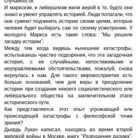
случайности.
И марксизм, и либерализм жили верой в то, будто они
знают и умеют управлять историей. Люди полагали, что
они сумеют подчинить историю своим целям, которые
человек будет выбирать сам по своему усмотрению. У
молодого Маркса есть такие слова: "Мы решили
загадку истории".
Между тем когда видишь нынешние катастрофы,
испытываешь чувство подозрения, что эта загадочная
история, с ее случайными, непостижимыми и
неуправляемыми обстоятельствами, пожалуй, снова
вернулась к нам. Для такого мировосприятия есть
больше оснований, чем для веры в преодоление
истории при создании некоего социалистического или
либерального общества на заключительном этапе
исторического пути.
Как представляется этот опыт угрожающей или
происходящей катастрофы с философской точки
зрения?
Дьердь Лукач написал, находясь во время второй
мировой войны в Москве, книгу "Разрушение разума".