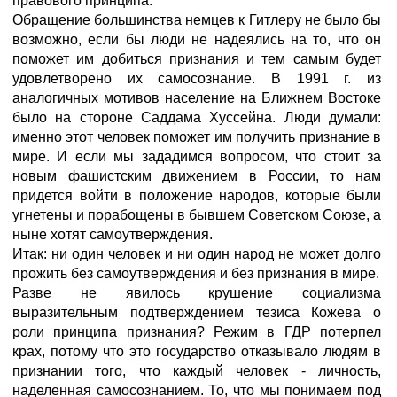
правового принципа.
Обращение большинства немцев к Гитлеру не было бы
возможно, если бы люди не надеялись на то, что он
поможет им добиться признания и тем самым будет
удовлетворено их самосознание. В 1991 г. из
аналогичных мотивов население на Ближнем Востоке
было на стороне Саддама Хуссейна. Люди думали:
именно этот человек поможет им получить признание в
мире. И если мы зададимся вопросом, что стоит за
новым фашистским движением в России, то нам
придется войти в положение народов, которые были
угнетены и порабощены в бывшем Советском Союзе, а
ныне хотят самоутверждения.
Итак: ни один человек и ни один народ не может долго
прожить без самоутверждения и без признания в мире.
Разве не явилось крушение социализма
выразительным подтверждением тезиса Кожева о
роли принципа признания? Режим в ГДР потерпел
крах, потому что это государство отказывало людям в
признании того, что каждый человек - личность,
наделенная самосознанием. То, что мы понимаем под