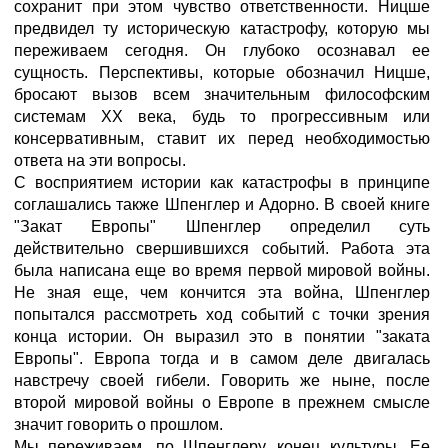
сохранит при этом чувство ответственности. Ницше
предвидел ту историческую катастрофу, которую мы
переживаем сегодня. Он глубоко осознавал ее
сущность. Перспективы, которые обозначил Ницше,
бросают вызов всем значительным философским
системам ХХ века, будь то прогрессивным или
консервативным, ставит их перед необходимостью
ответа на эти вопросы.
С восприятием истории как катастрофы в принципе
соглашались также Шпенглер и Адорно. В своей книге
"Закат Европы" Шпенглер определил суть
действительно свершившихся событий. Работа эта
была написана еще во время первой мировой войны.
Не зная еще, чем кончится эта война, Шпенглер
попытался рассмотреть ход событий с точки зрения
конца истории. Он выразил это в понятии "заката
Европы". Европа тогда и в самом деле двигалась
навстречу своей гибели. Говорить же ныне, после
второй мировой войны о Европе в прежнем смысле
значит говорить о прошлом.
Мы переживаем, по Шпенглеру, конец культуры. Ее