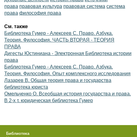
права
правовая культура
правовая система
система
права
философия права
См. также
Библиотека Гумер - Алексеев С. Право. Азбука.
Теория. Философия. ЧАСТЬ ВТОРАЯ - ТЕОРИЯ
ПРАВА
Дигесты Юстиниана - Электронная Библиотека истории
права
Библиотека Гумер - Алексеев С. Право. Азбука.
Теория. Философия. Опыт комплексного исследования
Лазарев В. Общая теория права и государства
библиотека юриста
Омельченко О. Всеобщая история государства и права.
В 2-х т. юридическая библиотека Гумер
Библиотека