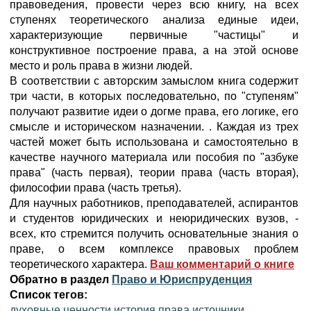
правоведения, провести через всю книгу, на всех
ступенях теоретического анализа единые идеи,
характеризующие первичные "частицы" и
конструктивное построение права, а на этой основе
место и роль права в жизни людей.
В соответствии с авторским замыслом книга содержит
три части, в которых последовательно, по "ступеням"
получают развитие идеи о догме права, его логике, его
смысле и историческом назначении. . Каждая из трех
частей может быть использована и самостоятельно в
качестве научного материала или пособия по "азбуке
права" (часть первая), теории права (часть вторая),
философии права (часть третья).
Для научных работников, преподавателей, аспирантов
и студентов юридических и неюридических вузов, -
всех, кто стремится получить основательные знания о
праве, о всем комплексе правовых проблем
теоретического характера.
Ваш комментарий о книге
Обратно в раздел
Право и Юриспруденция
Список тегов:
духовные ценности
история права
источники