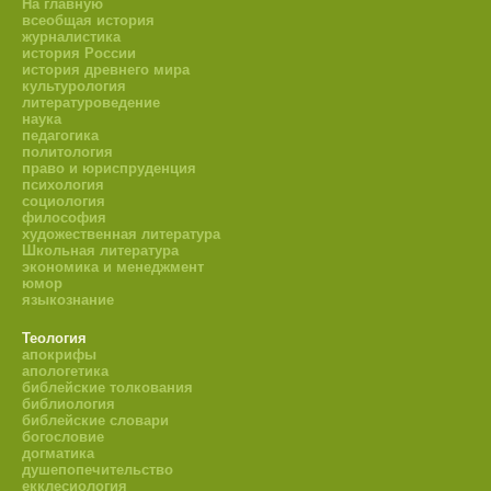
На главную
всеобщая история
журналистика
история России
история древнего мира
культурология
литературоведение
наука
педагогика
политология
право и юриспруденция
психология
социология
философия
художественная литература
Школьная литература
экономика и менеджмент
юмор
языкознание
Теология
апокрифы
апологетика
библейские толкования
библиология
библейские словари
богословие
догматика
душепопечительство
екклесиология