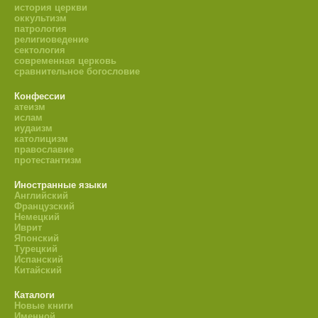
история церкви
оккультизм
патрология
религиоведение
сектология
современная церковь
сравнительное богословие
Конфессии
атеизм
ислам
иудаизм
католицизм
православие
протестантизм
Иностранные языки
Английский
Французский
Немецкий
Иврит
Японский
Турецкий
Испанский
Китайский
Каталоги
Новые книги
Именной