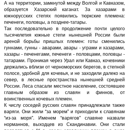
А на территории, замкнутой между Волгой и Кавказом,
образуется Хазарский каганат. За хазарами в
южнорусских степях появились тюркские племена:
печенеги, половцы, а позднее-татары.
Так последовательно в продолжение почти целого
тысячелетия южные степи нынешней России были
ареной борьбы пришлых племен: готы сменились
гуннами, гунны - аварами, авары - уграми и хазарами,
хазары - печенегами, печенеги - половцами, половцы -
татарами. Проникая через Урал или Кавказ, кочевники
держались вблизи от черноморских берегов, в степной
полосе, удобной для кочевья, и не заходили далеко на
север, в лесные пространства нынешней средней
России. Леса спасали местное население, состоявшее
главным образом из славян и финнов, от
воинственных кочевых племен.
К числу соседей русских славян принадлежали также
варяги. Они жили “за морем” и приходили к славянам
“из-за моря”. Именем “варягов” славяне назвали
норманнов, выходцев из Скандинавии. Они стали