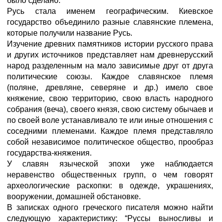
было сделано.
Русь стала именем географическим. Киевское
государство объединило разные славянские племена,
которые получили название Русь.
Изучение древних памятников истории русского права
и других источников представляет нам древнерусский
народ разделенным на мало зависимые друг от друга
политические союзы. Каждое славянское племя
(поляне, древляне, северяне и др.) имело свое
княжение, свою территорию, свою власть народного
собрания (веча), своего князя, свою систему обычаев и
по своей воле устанавливало те или иные отношения с
соседними племенами. Каждое племя представляло
собой независимое политическое общество, прообраз
государства-княжения.
У славян языческой эпохи уже наблюдается
неравенство общественных групп, о чем говорят
археологические раскопки: в одежде, украшениях,
вооружении, домашней обстановке.
В записках одного греческого писателя можно найти
следующую характеристику: “Руссы выносливы и