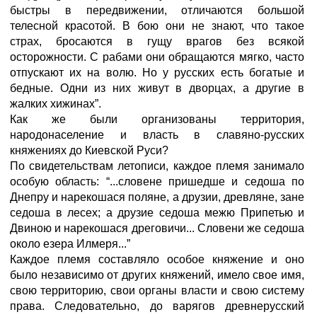
быстры в передвижении, отличаются большой
телесной красотой. В бою они не знают, что такое
страх, бросаются в гущу врагов без всякой
осторожности. С рабами они обращаются мягко, часто
отпускают их на волю. Но у русских есть богатые и
бедные. Одни из них живут в дворцах, а другие в
жалких хижинах”.
Как же были организованы территория,
народонаселение и власть в славяно-русских
княжениях до Киевской Руси?
По свидетельствам летописи, каждое племя занимало
особую область: “...словене пришедше и седоша по
Днепру и нарекошася поляне, а друзии, древляне, зане
седоша в лесех; а друзие седоша межю Припетью и
Двиною и нарекошася дреговичи... Словени же седоша
около езера Илмеря...”
Каждое племя составляло особое княжение и оно
было независимо от других княжений, имело свое имя,
свою территорию, свои органы власти и свою систему
права. Следовательно, до варягов древнерусский