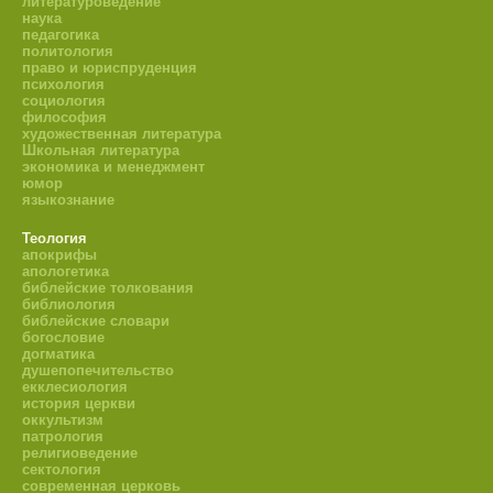
литературоведение
наука
педагогика
политология
право и юриспруденция
психология
социология
философия
художественная литература
Школьная литература
экономика и менеджмент
юмор
языкознание
Теология
апокрифы
апологетика
библейские толкования
библиология
библейские словари
богословие
догматика
душепопечительство
екклесиология
история церкви
оккультизм
патрология
религиоведение
сектология
современная церковь