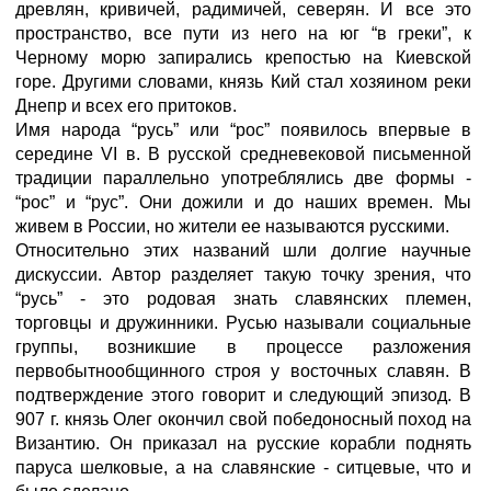
древлян, кривичей, радимичей, северян. И все это
пространство, все пути из него на юг “в греки”, к
Черному морю запирались крепостью на Киевской
горе. Другими словами, князь Кий стал хозяином реки
Днепр и всех его притоков.
Имя народа “русь” или “рос” появилось впервые в
середине VI в. В русской средневековой письменной
традиции параллельно употреблялись две формы -
“рос” и “рус”. Они дожили и до наших времен. Мы
живем в России, но жители ее называются русскими.
Относительно этих названий шли долгие научные
дискуссии. Автор разделяет такую точку зрения, что
“русь” - это родовая знать славянских племен,
торговцы и дружинники. Русью называли социальные
группы, возникшие в процессе разложения
первобытнообщинного строя у восточных славян. В
подтверждение этого говорит и следующий эпизод. В
907 г. князь Олег окончил свой победоносный поход на
Византию. Он приказал на русские корабли поднять
паруса шелковые, а на славянские - ситцевые, что и