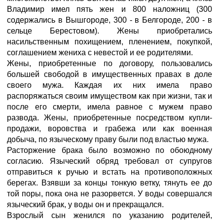
Владимир имел пять жен и 800 наложниц (300
содержались в Вышгороде, 300 - в Белгороде, 200 - в
сельце Берестовом). Жены приобретались
насильственным похищением, пленением, покупкой,
соглашением жениха с невестой и ее родителями.
Жены, приобретенные по договору, пользовались
большей свободой в имущественных правах в доле
своего мужа. Каждая их них имела право
распоряжаться своим имуществом как при жизни, так и
после его смерти, имела равное с мужем право
развода. Жены, приобретенные посредством купли-
продажи, воровства и грабежа или как военная
добыча, по языческому праву были под властью мужа.
Расторжение брака было возможно по обоюдному
согласию. Языческий обряд требовал от супругов
отправиться к ручью и встать на противоположных
берегах. Взявши за концы тонкую ветку, тянуть ее до
той поры, пока она не разорвется. У воды совершался
языческий брак, у воды он и прекращался.
Взрослый сын женился по указанию родителей,