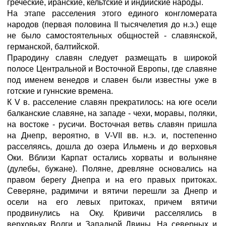
греческие, иранские, кельтские и индийские народы.
На этапе расселения этого единого конгломерата
народов (первая половина II тысячелетия до н.э.) еще
не было самостоятельных общностей - славянской,
германской, балтийской.
Прародину славян следует размещать в широкой
полосе Центральной и Восточной Европы, где славяне
под именем венедов и славен были известны уже в
готские и гуннские времена.
К V в. расселение славян прекратилось: на юге осели
балканские славяне, на западе - чехи, моравы, поляки,
на востоке - русичи. Восточная ветвь славян пришла
на Днепр, вероятно, в V-VII вв. н.э. и, постепенно
расселяясь, дошла до озера Ильмень и до верховья
Оки. Вблизи Карпат остались хорваты и волыняне
(дулебы, бужане). Поляне, древляне основались на
правом берегу Днепра и на его правых притоках.
Северяне, радимичи и вятичи перешли за Днепр и
осели на его левых притоках, причем вятичи
продвинулись на Оку. Кривичи расселялись в
верховьях Волги и Западной Двины. На северных и