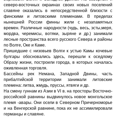
северо-восточных окраинах своих новых поселений
славяне оказались в непосредственной близости с
финскими и литовскими племенами. В пределах
нынешней России финны жили с незапамятных
времен. Различные народности (чудь, весь, эсты,меря,
мордва, черемисы, вотяки, зыряне и др.) занимали
лесные пространства всего русского Севера и районы
по Волге, Оке и Каме.
Пришедшие с низовьев Волги к устью Камы кочевые
булгары обосновались здесь, перешли к оседлому
Образу жизни, построили города, в которых началась
оживленная торговля.
Бассейны рек Немана, Западной Двины, часть
прибалтийской территории занимали литовские
племена: литва, жмудь, пруссы, ятвяги и др.
На смену гуннам из Азии в VI в. на просторы Восточно-
российской равнины выдвинулось новое монгольское
племя -авары. Они осели в Северном Причерноморье
и на Венгерской равнине, пока их не ассимилировали
германцы и славяне.