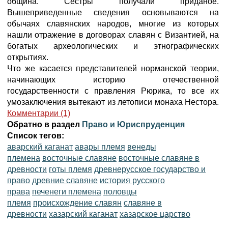
община. Сестры получали приданое.
Вышеприведенные сведения основываются на
обычаях славянских народов, многие из которых
нашли отражение в договорах славян с Византией, на
богатых археологических и этнографических
открытиях.
Что же касается представителей норманской теории,
начинающих историю отечественной
государственности с правления Рюрика, то все их
умозаключения вытекают из летописи монаха Нестора.
Комментарии (1)
Обратно в раздел
Право и Юриспруденция
Список тегов:
аварский каганат
авары племя
венеды
племена
восточные славяне
восточные славяне в
древности
готы племя
древнерусское государство и
право
древние славяне
история русского
права
печенеги племена
половцы
племя
происхождение славян
славяне в
древности
хазарский каганат
хазарское царство