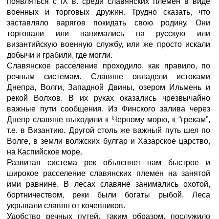
появляться с IX в. среди славянских племен в виде
военных и торговых дружин. Трудно сказать, что
заставляло варягов покидать свою родину. Они
торговали или нанимались на русскую или
византийскую военную службу, или же просто искали
добычи и грабили, где могли.
Славянское расселение проходило, как правило, по
речным системам. Славяне овладели истоками
Днепра, Волги, Западной Двины, озером Ильмень и
рекой Волхов. В их руках оказались чрезвычайно
важные пути сообщения. Из Финского залива через
Днепр славяне выходили к Черному морю, к “грекам”,
т.е. в Византию. Другой столь же важный путь шел по
Волге, в земли волжских булгар и Хазарское царство,
на Каспийское море.
Развитая система рек объясняет нам быстрое и
широкое расселение славянских племен на занятой
ими равнине. В лесах славяне занимались охотой,
бортничеством, реки были богаты рыбой. Леса
укрывали славян от кочевников.
Удобство речных путей, таким образом, послужило