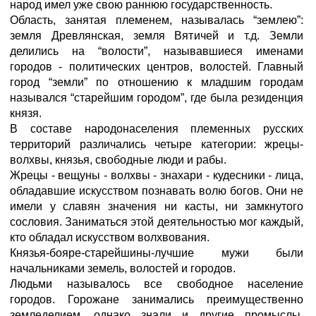
народ имел уже свою раннюю государственность.
Область, занятая племенем, называлась “землею”:
земля Древлянская, земля Вятичей и т.д. Земли
делились на “волости”, называвшиеся именами
городов - политических центров, волостей. Главный
город “земли” по отношению к младшим городам
назывался “старейшим городом”, где была резиденция
князя.
В составе народонаселения племенных русских
территорий различались четыре категории: жрецы-
волхвы, князья, свободные люди и рабы.
Жрецы - вещуны - волхвы - знахари - кудесники - лица,
обладавшие искусством познавать волю богов. Они не
имели у славян значения ни касты, ни замкнутого
сословия. Заниматься этой деятельностью мог каждый,
кто обладал искусством волхвования.
Князья-бояре-старейшины-лучшие мужи были
начальниками земель, волостей и городов.
Людьми называлось все свободное население
городов. Горожане занимались преимущественно
земледелием, однако знали и другие промыслы.