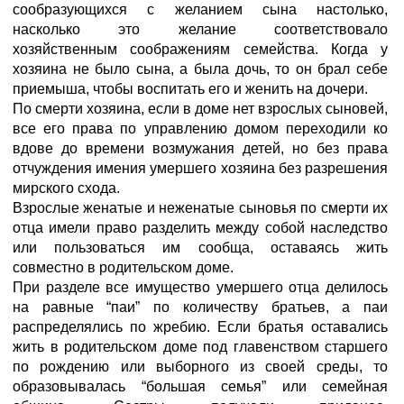
сообразующихся с желанием сына настолько,
насколько это желание соответствовало
хозяйственным соображениям семейства. Когда у
хозяина не было сына, а была дочь, то он брал себе
приемыша, чтобы воспитать его и женить на дочери.
По смерти хозяина, если в доме нет взрослых сыновей,
все его права по управлению домом переходили ко
вдове до времени возмужания детей, но без права
отчуждения имения умершего хозяина без разрешения
мирского схода.
Взрослые женатые и неженатые сыновья по смерти их
отца имели право разделить между собой наследство
или пользоваться им сообща, оставаясь жить
совместно в родительском доме.
При разделе все имущество умершего отца делилось
на равные “паи” по количеству братьев, а паи
распределялись по жребию. Если братья оставались
жить в родительском доме под главенством старшего
по рождению или выборного из своей среды, то
образовывалась “большая семья” или семейная