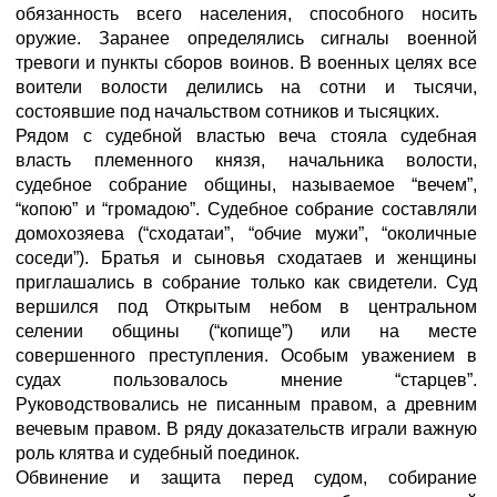
обязанность всего населения, способного носить
оружие. Заранее определялись сигналы военной
тревоги и пункты сборов воинов. В военных целях все
воители волости делились на сотни и тысячи,
состоявшие под начальством сотников и тысяцких.
Рядом с судебной властью веча стояла судебная
власть племенного князя, начальника волости,
судебное собрание общины, называемое “вечем”,
“копою” и “громадою”. Судебное собрание составляли
домохозяева (“сходатаи”, “обчие мужи”, “околичные
соседи”). Братья и сыновья сходатаев и женщины
приглашались в собрание только как свидетели. Суд
вершился под Открытым небом в центральном
селении общины (“копище”) или на месте
совершенного преступления. Особым уважением в
судах пользовалось мнение “старцев”.
Руководствовались не писанным правом, а древним
вечевым правом. В ряду доказательств играли важную
роль клятва и судебный поединок.
Обвинение и защита перед судом, собирание