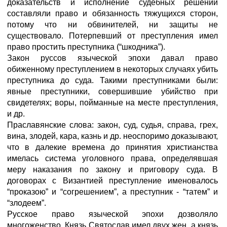
доказательств и исполнение судебных решений
составляли право и обязанность тяжущихся сторон,
потому что ни обвинителей, ни защиты не
существовало. Потерпевший от преступления имел
право простить преступника (“шкодника”).
Закон руссов языческой эпохи давал право
обиженному преступлением в некоторых случаях убить
преступника до суда. Такими преступниками были:
явные преступники, совершившие убийство при
свидетелях; воры, пойманные на месте преступления,
и др.
Праславянские слова: закон, суд, судья, справа, грех,
вина, злодей, кара, казнь и др. неоспоримо доказывают,
что в далекие времена до принятия христианства
имелась система уголовного права, определявшая
меру наказания по закону и приговору суда. В
договорах с Византией преступление именовалось
“проказою” и “согрешением”, а преступник - “татем” и
“злодеем”.
Русское право языческой эпохи дозволяло
многоженство. Князь Святослав имел двух жен, а князь