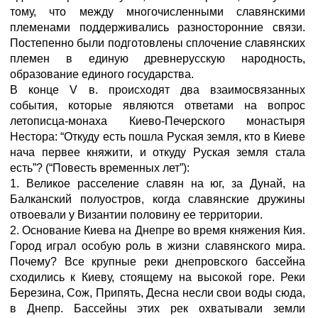
тому, что между многочисленными славянскими
племенами поддерживались разносторонние связи.
Постепенно были подготовлены сплочение славянских
племен в единую древнерусскую народность,
образование единого государства.
В конце V в. происходят два взаимосвязанных
события, которые являются ответами на вопрос
летописца-монаха Киево-Печерского монастыря
Нестора: “Откуду есть пошла Руская земля, кто в Киеве
нача первее княжити, и откуду Руская земля стала
есть”? (“Повесть временных лет”):
1. Великое расселение славян на юг, за Дунай, на
Балканский полуостров, когда славянские дружины
отвоевали у Византии половину ее территории.
2. Основание Киева на Днепре во время княжения Кия.
Город играл особую роль в жизни славянского мира.
Почему? Все крупные реки днепровского бассейна
сходились к Киеву, стоящему на высокой горе. Реки
Березина, Сож, Припять, Десна несли свои воды сюда,
в Днепр. Бассейны этих рек охватывали земли