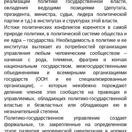
реализации политике государственной власти,
овладения ведущими позициями (депутата,
президента, министра, судьи, лидера политической
партии и т.д.) в институтах и структурах этой власти.
Истоки политических конфликтов коренятся в самой
природе политики, в политической системе общества и
ее ядра – государства. Необходимость в политике и ее
институтах вытекает из потребностей организации
управления любым человеческим сообществом –
начиная с рода, племени, фратрии и кончая
национальным государством, межгосударственными
объединениями и всемирными организациями
государств (ООН и ее специализированные
организации), – которые неизбежно порождают
деление членов этих сообществ на правящих и
управляемых, обладающих политико-государственной
властью и безвластных или обладающих ею в
незначительной степени.
Политико-государственное управление создает
формальные, т.е. закрепленные на определенном
этапе развития человеческой цивилизации в нормах