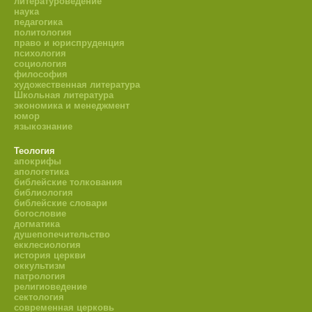
литературоведение
наука
педагогика
политология
право и юриспруденция
психология
социология
философия
художественная литература
Школьная литература
экономика и менеджмент
юмор
языкознание
Теология
апокрифы
апологетика
библейские толкования
библиология
библейские словари
богословие
догматика
душепопечительство
екклесиология
история церкви
оккультизм
патрология
религиоведение
сектология
современная церковь