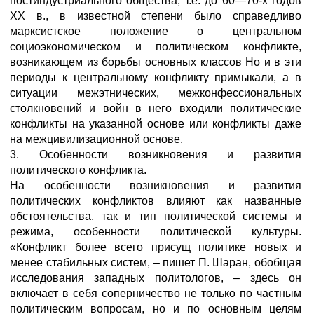
постиндустриального общества, т.е. до 60—70-х годов
XX в., в известной степени было справедливо
марксистское положение о центральном
социоэкономическом и политическом конфликте,
возникающем из борьбы основных классов Но и в эти
периоды к центральному конфликту примыкали, а в
ситуации межэтнических, межконфессиональных
столкновений и войн в него входили политические
конфликты на указанной основе или конфликты даже
на межцивилизационной основе.
3. Особенности возникновения и развития
политического конфликта.
На особенности возникновения и развития
политических конфликтов влияют как названные
обстоятельства, так и тип политической системы и
режима, особенности политической культуры.
«Конфликт более всего присущ политике новых и
менее стабильных систем, – пишет П. Шаран, обобщая
исследования западных политологов, – здесь он
включает в себя соперничество не только по частным
политическим вопросам, но и по основным целям