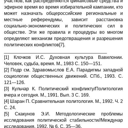
участков, как распределяются финансовые средства и
эфирное время во время избирательной кампании, кто
может назначать общероссийские региональные и
местные референдумы, зависит расстановка
социально-экономических и политических сил в
обществе. Эти же правила и процедуры во многом
определяют механизм предотвращения и разрешения
политических конфликтов[7].
________________________________________
[1] Клочков И.С. Духовная культура Вавилонии.
Человек, судьба, время. М., 1983 С. 150—151.
[2] Подр см. Здравомыслов Е.А. Парадигмы западной
социологии общественных движений. СПб., 1993. С.
121—126.
[3] Кульчар К. Политический конфликту/Политология
вчера и сегодня. М., 1991. Вып. 3 С. 169.
[4] Шаран П. Сравнительная политология. М., 1992. Ч. 2
С. 24.
[5] Скакунов Э.И. Методологические проблемы
исследования политической стабильности//Междунар
исследования. 1992. № 6. С. 35—36.