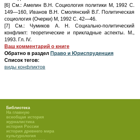
[6] См.: Амелин В.Н. Социология политики М, 1992 С.
149—160, Иванов В.Н. Смолянский В.Г. Политическая
социология (Очерки) М, 1992 С. 42—46.
[7] См.: Чумиков А. Н. Социально-политический
конфликт: теоретические и прикладные аспекты. М.,
1993. Гл. IV.
Ваш комментарий о книге
Обратно в раздел
Право и Юриспруденция
Список тегов:
виды конфликтов
Библиотека
На главную
всеобщая история
журналистика
история России
история древнего мира
культурология