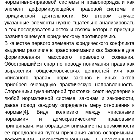
нормативно-правовой системы и правопорядка и как
элемент деформирующейся правовой системы и
юридической деятельности. Во втором случае
указанные элементы нужно тщательно анализировать
в тех последовательностях и связях, которые присущи
развивающемуся юридическому противоречию.
В качестве первого элемента юридического конфликта
выделим различия в правопонимании как базовые для
формирования массового правового сознания.
Обострившийся спор по поводу понимания права как
выражения общечеловеческих ценностей или как
«писаного права», норм законов и иных актов
приобрел очевидную практическую направленность.
Сторонники гуманитарной трактовки сеют недоверие к
любой нормативной системе, законам и законности,
давая повод каждому определять меру отношения к
нормам[4]. Видя коллизию между «писаными
нормами» и демократическими правовыми
принципами, мы обращаем внимание на возможности
ее преодоления путем признания актов оспоримыми,
дефектными, неконституционными и незаконными,