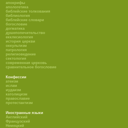
апокрифы
апологетика
библейские толкования
библиология
библейские словари
богословие
догматика
душепопечительство
екклесиология
история церкви
оккультизм
патрология
религиоведение
сектология
современная церковь
сравнительное богословие
Конфессии
атеизм
ислам
иудаизм
католицизм
православие
протестантизм
Иностранные языки
Английский
Французский
Немецкий