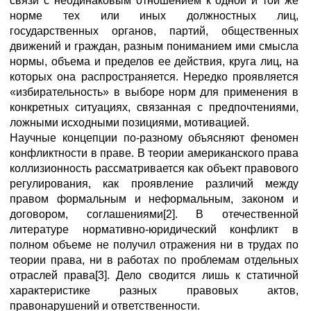
связи с неодинаковым отношением к одной и той же
норме тех или иных должностных лиц,
государственных органов, партий, общественных
движений и граждан, разным пониманием ими смысла
нормы, объема и пределов ее действия, круга лиц, на
которых она распространяется. Нередко проявляется
«избирательность» в выборе норм для применения в
конкретных ситуациях, связанная с предпочтениями,
ложными исходными позициями, мотивацией.
Научные концепции по-разному объясняют феномен
конфликтности в праве. В теории американского права
коллизионность рассматривается как объект правового
регулирования, как проявление различий между
правом формальным и неформальным, законом и
договором, соглашениями[2]. В отечественной
литературе нормативно-юридический конфликт в
полном объеме не получил отражения ни в трудах по
теории права, ни в работах по проблемам отдельных
отраслей права[3]. Дело сводится лишь к статичной
характеристике разных правовых актов,
правонарушений и ответственности.