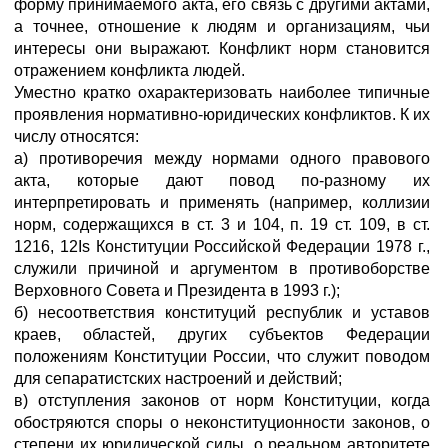
форму принимаемого акта, его связь с другими актами,
а точнее, отношение к людям и организациям, чьи
интересы они выражают. Конфликт норм становится
отражением конфликта людей.
Уместно кратко охарактеризовать наиболее типичные
проявления нормативно-юридических конфликтов. К их
числу относятся:
а) противоречия между нормами одного правового
акта, которые дают повод по-разному их
интерпретировать и применять (например, коллизии
норм, содержащихся в ст. 3 и 104, п. 19 ст. 109, в ст.
1216, 12Is Конституции Российской Федерации 1978 г.,
служили причиной и аргументом в противоборстве
Верховного Совета и Президента в 1993 г.);
б) несоответствия конституций республик и уставов
краев, областей, других субъектов Федерации
положениям Конституции России, что служит поводом
для сепаратистских настроений и действий;
в) отступления законов от норм Конституции, когда
обостряются споры о неконституционности законов, о
степени их юридической силы, о реальном авторитете