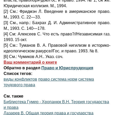
власть, правопоря-док//Гос. и право. 1994. № 1; Ок же.
Юридическая коллизия. М., 1994.
[2] См.: Фридмэн Л. Введение в американское право.
М., 1993. С. 22—33.
[3] См., напр.: Бахрах Д. И. Административное право.
М., 1993. С. 140—178.
[4] См: Алексеев С. Что есть право?//Независимая газ.
1993. 15 окт.
[5] См.: Туманов В. А. Правовой нигилизм в историко-
идеологическом ракурсе//Гос. и право. 1993. № 8.
[6] См.: Чумиков А.Н.. Указ. соч.
Ваш комментарий о книге
Обратно в раздел
Право и Юриспруденция
Список тегов:
виды конфликтов
право система норм
система
трудового права
См. также
Библиотека Гумер - Хропанюк В.Н. Теория государства
и права
Лазарев В. Общая теория права и государства