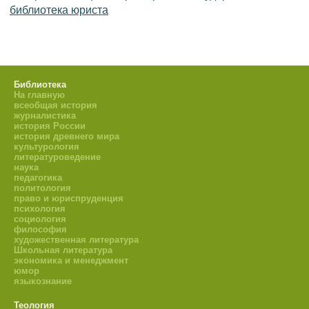
библиотека юриста
Библиотека
На главную
всеобщая история
журналистика
история России
история древнего мира
культурология
литературоведение
наука
педагогика
политология
право и юриспруденция
психология
социология
философия
художественная литература
Школьная литература
экономика и менеджмент
юмор
языкознание
Теология