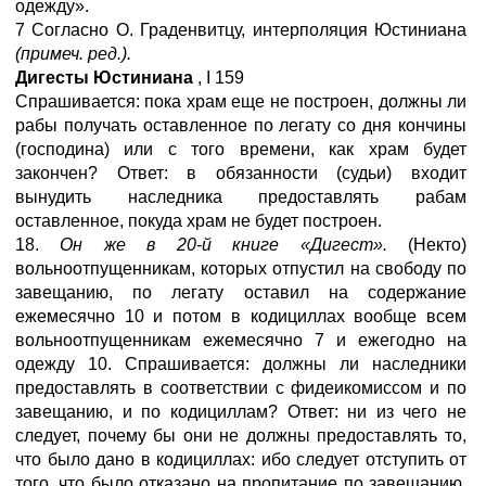
одежду».
7 Согласно О. Граденвитцу, интерполяция Юстиниана
(примеч. ред.).
Дигесты Юстиниана
,
I
159
Спрашивается: пока храм еще не построен, должны ли
рабы получать оставленное по легату со дня кончины
(господина) или с того времени, как храм будет
закончен? Ответ: в обязанности (судьи) входит
вынудить наследника предоставлять рабам
оставленное, покуда храм не будет построен.
18.
Он же в 20-й книге «Дигест».
(Некто)
вольноотпущенникам, которых отпустил на свободу по
завещанию, по легату оставил на содержание
ежемесячно 10 и потом в кодициллах вообще всем
вольноотпущенникам ежемесячно 7 и ежегодно на
одежду 10. Спрашивается: должны ли наследники
предоставлять в соответствии с фидеикомиссом и по
завещанию, и по кодициллам? Ответ: ни из чего не
следует, почему бы они не должны предоставлять то,
что было дано в кодициллах: ибо следует отступить от
того, что было отказано на пропитание по завещанию,