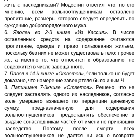
жить с наследниками? Модестин ответил, что, по его
мнению, всем вольноотпущенникам оставлено
пропитание, размеры которого следует определить по
суждению добропорядочного мужа.
6.
Яволен во 2-й книге «Из Кассия».
В числе
оставленных средств на содержание считаются
пропитание, одежда и право пользования жильем,
поскольку без них не может существовать тело; прочее
же, а именно то, что относится к образованию, не
содержится в числе завещанного,
7.
Павел в 14-й книге «Ответов»,
^сли только не будет
доказано, что намерение завещателя было иным Ч
8.
Папинианв 7-йкниге «Ответов».
Решено, что не
следует заставлять одного из наследников, согласно
воле умершего взявшего по перцепции денежную
сумму, предназначенную для содержания
вольноотпущенников, предоставлять обеспечение в
выдаче сонаследникам частей от имени не принявших
наследство. Поэтому после смерти всех
вольноотпущенников не дается ни иск о возврате