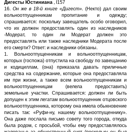
Дигесты Юстиниана
,
I
157
16.
Он же в 18-й книге «Дигест».
(Некто) дал своим
вольноотпущенникам пропитание и одежду;
спрашивается: поскольку завещатель особо оговорил,
что их должен предоставлять один из наследников
-Модерат, то один ли Модерат должен это
предоставлять или также наследники Модерата после
его смерти? Ответ: и наследники обязаны.
1. Вольноотпущенникам и вольноотпущенницам,
которых (госпожа) отпустила на свободу по завещанию
и кодициллам, (она) приказала давать приличные
средства на содержание, которые она предоставляла
им при жизни, а также всем вольноотпущенникам и
вольноотпущенницам (велела предоставить)
земельные участки. Спрашивается: должен ли быть
допущен к этим легатам вольноотпущенник отцовского
вольноотпущенника, которому она имела обыкновение
писать так: «Руфи-ну, нашему вольноотпущеннику».
Она даже послала письмо совету того города, откуда
была родом, с просьбой, чтобы ему предоставлялось
жалованье за общественный счет (поскольку он был