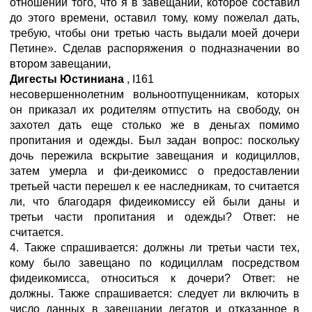
отношении того, что я в завещании, которое составил
до этого времени, оставил тому, кому пожелал дать,
требую, чтобы они третью часть выдали моей дочери
Петине». Сделав распоряжения о подназначении во
втором завещании,
Дигесты Юстиниана
,
I
161
несовершеннолетним вольноотпущенникам, которых
он приказал их родителям отпустить на свободу, он
захотел дать еще столько же в деньгах помимо
пропитания и одежды. Был задан вопрос: поскольку
дочь пережила вскрытие завещания и кодициллов,
затем умерла и фи-деикомисс о предоставлении
третьей части перешел к ее наследникам, то считается
ли, что благодаря фидеикомиссу ей были даны и
третьи части пропитания и одежды? Ответ: не
считается.
4. Также спрашивается: должны ли третьи части тех,
кому было завещано по кодициллам посредством
фидеикомисса, относиться к дочери? Ответ: не
должны. Также спрашивается: следует ли включить в
число данных в завещании легатов и отказанное в