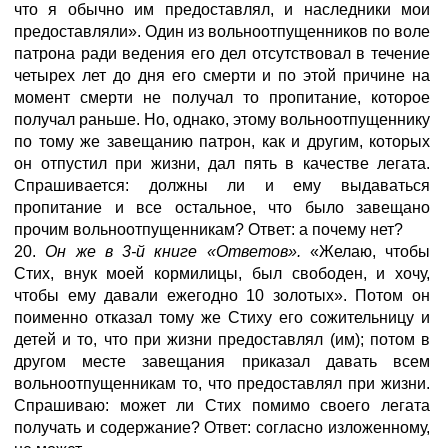
что я обычно им предоставлял, и наследники мои
предоставляли». Один из вольноотпущенников по воле
патрона ради ведения его дел отсутствовал в течение
четырех лет до дня его смерти и по этой причине на
момент смерти не получал то пропитание, которое
получал раньше. Но, однако, этому вольноотпущеннику
по тому же завещанию патрон, как и другим, которых
он отпустил при жизни, дал пять в качестве легата.
Спрашивается: должны ли и ему выдаваться
пропитание и все остальное, что было завещано
прочим вольноотпущенникам? Ответ: а почему нет?
20.
Он же в 3-й книге «Ответов».
«Желаю, чтобы
Стих, внук моей кормилицы, был свободен, и хочу,
чтобы ему давали ежегодно 10 золотых». Потом он
поименно отказал тому же Стиху его сожительницу и
детей и то, что при жизни предоставлял (им); потом в
другом месте завещания приказал давать всем
вольноотпущенникам то, что предоставлял при жизни.
Спрашиваю: может ли Стих помимо своего легата
получать и содержание? Ответ: согласно изложенному,