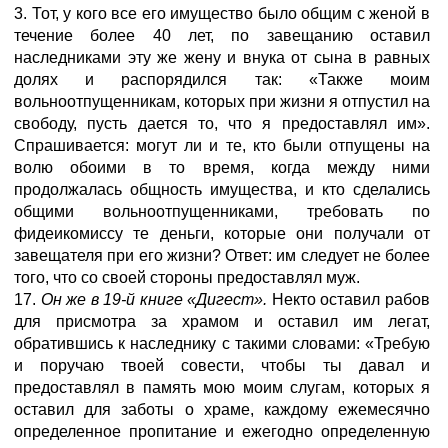
3. Тот, у кого все его имущество было общим с женой в
течение более 40 лет, по завещанию оставил
наследниками эту же жену и внука от сына в равных
долях и распорядился так: «Также моим
вольноотпущенникам, которых при жизни я отпустил на
свободу, пусть дается то, что я предоставлял им».
Спрашивается: могут ли и те, кто были отпущены на
волю обоими в то время, когда между ними
продолжалась общность имущества, и кто сделались
общими вольноотпущенниками, требовать по
фидеикомиссу те деньги, которые они получали от
завещателя при его жизни? Ответ: им следует не более
того, что со своей стороны предоставлял муж.
17.
Он же в 19-й книге «Дигест».
Некто оставил рабов
для присмотра за храмом и оставил им легат,
обратившись к наследнику с такими словами: «Требую
и поручаю твоей совести, чтобы ты давал и
предоставлял в память мою моим слугам, которых я
оставил для заботы о храме, каждому ежемесячно
определенное пропитание и ежегодно определенную