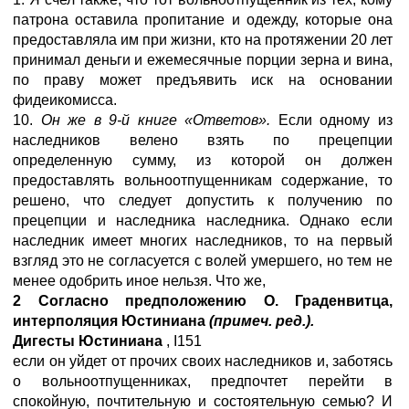
патрона оставила пропитание и одежду, которые она
предоставляла им при жизни, кто на протяжении 20 лет
принимал деньги и ежемесячные порции зерна и вина,
по праву может предъявить иск на основании
фидеикомисса.
10.
Он же в 9-й книге «Ответов».
Если одному из
наследников велено взять по прецепции
определенную сумму, из которой он должен
предоставлять вольноотпущенникам содержание, то
решено, что следует допустить к получению по
прецепции и наследника наследника. Однако если
наследник имеет многих наследников, то на первый
взгляд это не согласуется с волей умершего, но тем не
менее одобрить иное нельзя. Что же,
2
Согласно предположению О. Граденвитца,
интерполяция Юстиниана
(примеч. ред.).
Дигесты Юстиниана
,
I
151
если он уйдет от прочих своих наследников и, заботясь
о вольноотпущенниках, предпочтет перейти в
спокойную, почтительную и состоятельную семью? И