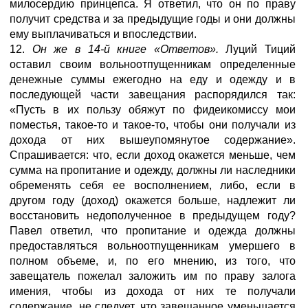
милосердию принцепса. Я ответил, что он по праву
получит средства и за предыдущие годы и они должны
ему выплачиваться и впоследствии.
12.
Он же в 14-й книге «Ответов».
Луций Тиций
оставил своим вольноотпущенникам определенные
денежные суммы ежегодно на еду и одежду и в
последующей части завещания распорядился так:
«Пусть в их пользу обяжут по фидеикомиссу мои
поместья, такое-то и такое-то, чтобы они получали из
дохода от них вышеупомянутое содержание».
Спрашивается: что, если доход окажется меньше, чем
сумма на пропитание и одежду, должны ли наследники
обременять себя ее восполнением, либо, если в
другом году (доход) окажется больше, надлежит ли
восстановить недополученное в предыдущем году?
Павел ответил, что пропитание и одежда должны
предоставляться вольноотпущенникам умершего в
полном объеме, и, по его мнению, из того, что
завещатель пожелал заложить им по праву залога
имения, чтобы из дохода от них те получали
содержание, не следует, что завещанное уменьшается