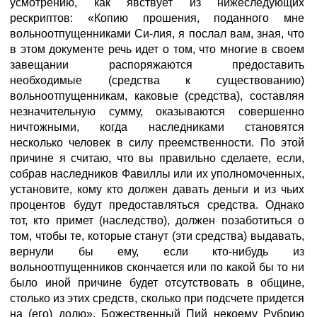
усмотрению, как явствует из нижеследующих
рескриптов: «Копию прошения, поданного мне
вольноотпущенниками Си-лия, я послал вам, зная, что
в этом документе речь идет о том, что многие в своем
завещании распоряжаются предоставить
необходимые (средства к существованию)
вольноотпущенникам, каковые (средства), составляя
незначительную сумму, оказываются совершенно
ничтожными, когда наследниками становятся
несколько человек в силу преемственности. По этой
причине я считаю, что вы правильно сделаете, если,
собрав наследников Фавиллы или их уполномоченных,
установите, кому кто должен давать деньги и из чьих
процентов будут предоставляться средства. Однако
тот, кто примет (наследство), должен позаботиться о
том, чтобы те, которые станут (эти средства) выдавать,
вернули бы ему, если кто-нибудь из
вольноотпущенников скончается или по какой бы то ни
было иной причине будет отсутствовать в общине,
столько из этих средств, сколько при подсчете придется
на (его) долю». Божественный Пий некоему Рубрию