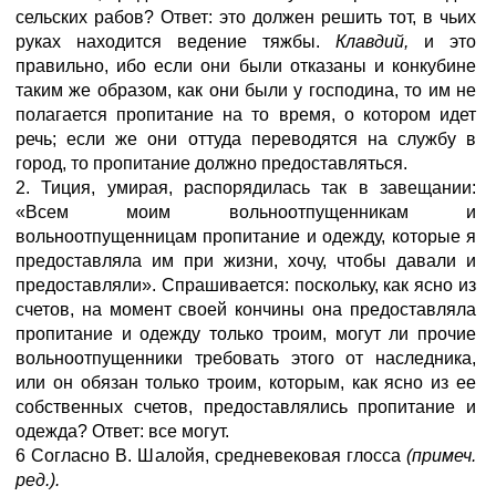
сельских рабов? Ответ: это должен решить тот, в чьих
руках находится ведение тяжбы.
Клавдий,
и это
правильно, ибо если они были отказаны и конкубине
таким же образом, как они были у господина, то им не
полагается пропитание на то время, о котором идет
речь; если же они оттуда переводятся на службу в
город, то пропитание должно предоставляться.
2. Тиция, умирая, распорядилась так в завещании:
«Всем моим вольноотпущенникам и
вольноотпущенницам пропитание и одежду, которые я
предоставляла им при жизни, хочу, чтобы давали и
предоставляли». Спрашивается: поскольку, как ясно из
счетов, на момент своей кончины она предоставляла
пропитание и одежду только троим, могут ли прочие
вольноотпущенники требовать этого от наследника,
или он обязан только троим, которым, как ясно из ее
собственных счетов, предоставлялись пропитание и
одежда? Ответ: все могут.
6 Согласно В. Шалойя, средневековая глосса
(примеч.
ред.).