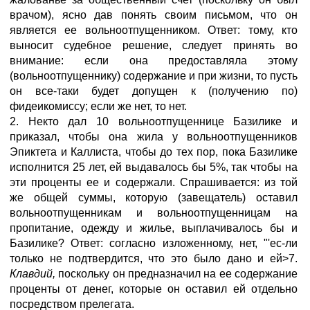
врачом), ясно дав понять своим письмом, что он
является ее вольноотпущенником. Ответ: тому, кто
выносит судебное решение, следует принять во
внимание: если она предоставляла этому
(вольноотпущеннику) содержание и при жизни, то пусть
он все-таки будет допущен к (получению по)
фидеикомиссу; если же нет, то нет.
2. Некто дал 10 вольноотпущеннице Базилике и
приказал, чтобы она жила у вольноотпущенников
Эпиктета и Каллиста, чтобы до тех пор, пока Базилике
исполнится 25 лет, ей выдавалось бы 5%, так чтобы на
эти проценты ее и содержали. Спрашивается: из той
же общей суммы, которую (завещатель) оставил
вольноотпущенникам и вольноотпущенницам на
пропитание, одежду и жилье, выплачивалось бы и
Базилике? Ответ: согласно изложенному, нет, "'ес-ли
только не подтвердится, что это было дано и ей>7.
Клавдий,
поскольку он предназначил на ее содержание
проценты от денег, которые он оставил ей отдельно
посредством прелегата.