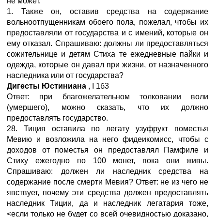
не может.
1. Также он, оставив средства на содержание
вольноотпущенникам обоего пола, пожелал, чтобы их
предоставляли от государства и с имений, которые он
ему отказал. Спрашиваю: должны ли предоставляться
сожительнице и детям Стиха те ежедневные пайки и
одежда, которые он давал при жизни, от назначенного
наследника или от государства?
Дигесты Юстиниана
,
I
1б3
Ответ: при благожелательном толковании воли
(умершего), можно сказать, что их должно
предоставлять государство.
28. Тиция оставила по легату узуфрукт поместья
Мевию и возложила на него фидеикомисс, чтобы с
доходов от поместья он предоставлял Памфиле и
Стиху ежегодно по 100 монет, пока они живы.
Спрашиваю: должен ли наследник средства на
содержание после смерти Мевия? Ответ: не из чего не
явствует, почему эти средства должен предоставлять
наследник Тиции, да и наследник легатария тоже,
<если только не будет со всей очевидностью доказано,