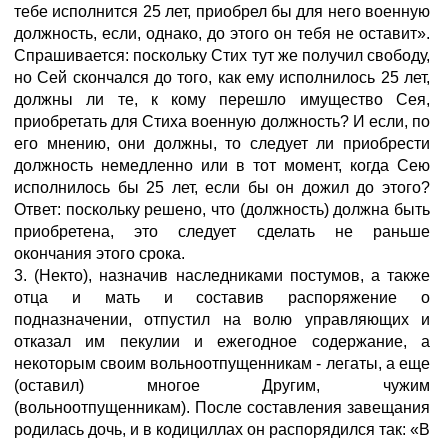
тебе исполнится 25 лет, приобрел бы для него военную
должность, если, однако, до этого он тебя не оставит».
Спрашивается: поскольку Стих тут же получил свободу,
но Сей скончался до того, как ему исполнилось 25 лет,
должны ли те, к кому перешло имущество Сея,
приобретать для Стиха военную должность? И если, по
его мнению, они должны, то следует ли приобрести
должность немедленно или в тот момент, когда Сею
исполнилось бы 25 лет, если бы он дожил до этого?
Ответ: поскольку решено, что (должность) должна быть
приобретена, это следует сделать не раньше
окончания этого срока.
3. (Некто), назначив наследниками постумов, а также
отца и мать и составив распоряжение о
подназначении, отпустил на волю управляющих и
отказал им пекулии и ежегодное содержание, а
некоторым своим вольноотпущенникам - легаты, а еще
(оставил) многое Другим, чужим
(вольноотпущенникам). После составления завещания
родилась дочь, и в кодициллах он распорядился так: «В