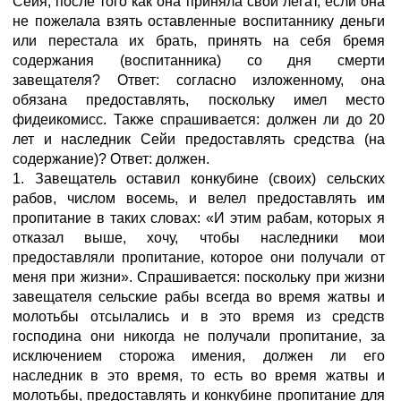
Сейя, после того как она приняла свой легат, если она
не пожелала взять оставленные воспитаннику деньги
или перестала их брать, принять на себя бремя
содержания (воспитанника) со дня смерти
завещателя? Ответ: согласно изложенному, она
обязана предоставлять, поскольку имел место
фидеикомисс. Также спрашивается: должен ли до 20
лет и наследник Сейи предоставлять средства (на
содержание)? Ответ: должен.
1. Завещатель оставил конкубине (своих) сельских
рабов, числом восемь, и велел предоставлять им
пропитание в таких словах: «И этим рабам, которых я
отказал выше, хочу, чтобы наследники мои
предоставляли пропитание, которое они получали от
меня при жизни». Спрашивается: поскольку при жизни
завещателя сельские рабы всегда во время жатвы и
молотьбы отсылались и в это время из средств
господина они никогда не получали пропитание, за
исключением сторожа имения, должен ли его
наследник в это время, то есть во время жатвы и
молотьбы, предоставлять и конкубине пропитание для