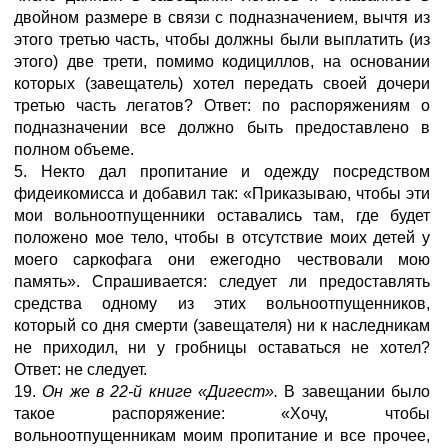
двойном размере в связи с подназначением, вычтя из
этого третью часть, чтобы должны были выплатить (из
этого) две трети, помимо кодициллов, на основании
которых (завещатель) хотел передать своей дочери
третью часть легатов? Ответ: по распоряжениям о
подназначении все должно быть предоставлено в
полном объеме.
5. Некто дал пропитание и одежду посредством
фидеикомисса и добавил так: «Приказываю, чтобы эти
мои вольноотпущенники оставались там, где будет
положено мое тело, чтобы в отсутствие моих детей у
моего саркофага они ежегодно чествовали мою
память». Спрашивается: следует ли предоставлять
средства одному из этих вольноотпущенников,
который со дня смерти (завещателя) ни к наследникам
не приходил, ни у гробницы оставаться не хотел?
Ответ: не следует.
19.
Он же в 22-й книге «Дигест».
В завещании было
такое распоряжение: «Хочу, чтобы
вольноотпущенникам моим пропитание и все прочее,