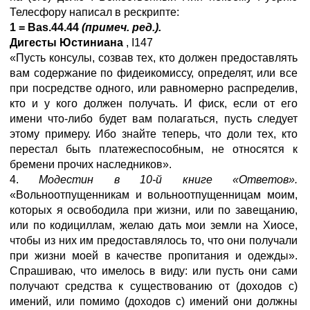
Телесфору написал в рескрипте:
1
=
Bas
.44.44
(примеч. ред.).
Дигесты Юстиниана
,
I
147
«Пусть консулы, созвав тех, кто должен предоставлять
вам содержание по фидеикомиссу, определят, или все
при посредстве одного, или равномерно распределив,
кто и у кого должен получать. И фиск, если от его
имени что-либо будет вам полагаться, пусть следует
этому примеру. Ибо знайте теперь, что доли тех, кто
перестал быть платежеспособным, не относятся к
бремени прочих наследников».
4.
Модестин в 10-й книге «Ответов».
«Вольноотпущенникам и вольноотпущенницам моим,
которых я освободила при жизни, или по завещанию,
или по кодициллам, желаю дать мои земли на Хиосе,
чтобы из них им предоставлялось то, что они получали
при жизни моей в качестве пропитания и одежды».
Спрашиваю, что имелось в виду: или пусть они сами
получают средства к существованию от (доходов с)
имений, или помимо (доходов с) имений они должны