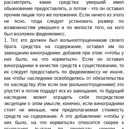
рассмотреть, какие средства умерший имел
обыкновение предоставлять, а потом - что он оставил
прочим лицам того же положения. Если ничего из этого
не ясно, тогда следует установить размер по
возможностям умершего и по милости того, на кого
был возложен фидеикомисс.
1. Тот, кто должен был вольноотпущенникам своего
брата средства на содержание, оставил им по
завещанию виноградники, добавив при этом: «чтобы у
них было, на что кормиться». Если он оставил
виноградники в качестве средств к существованию, то
их следует предоставить по фидеикомиссу не иначе,
как чтобы наследники освободились от обязательства
по наследству. Или если они (вольноотпущенники) это
упустят и потом подадут иск из завещания, то будущий
наследник может оградить себя посредством
эксцепции о злом умысле, конечно, если виноградники
стоят не меньше, чем предполагаемая стоимость
средств на содержание. А это добавление: «чтобы у
них было, на что кормиться» относится скорее к
основанию выдачи по прелегату, нежели к