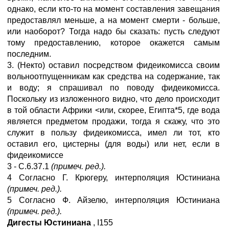
однако, если кто-то на момент составления завещания
предоставлял меньше, а на момент смерти - больше,
или наоборот? Тогда надо бы сказать: пусть следуют
тому предоставлению, которое окажется самым
последним.
3. (Некто) оставил посредством фидеикомисса своим
вольноотпущенникам как средства на содержание, так
и воду; я спрашивал по поводу фидеикомисса.
Поскольку из изложенного видно, что дело происходит
в той области Африки <или, скорее, Египта*5, где вода
является предметом продажи, тогда я скажу, что это
служит в пользу фидеикомисса, имел ли тот, кто
оставил его, цистерны (для воды) или нет, если в
фидеикомиссе
3 - С.6.37.1
(примеч. ред.).
4 Согласно Г. Крюгеру, интерполяция Юстиниана
(примеч. ред.).
5 Согласно Ф. Айзелю, интерполяция Юстиниана
(примеч. ред.).
Дигесты Юстиниана
,
I
155