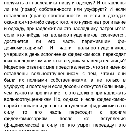
получать от наследника пищу и одежду? И оставлены
ли им (право) собственности или узуфрукт? И если
оставлено (право) собственности, и если в доходах
окажется что-либо сверх того, что нужно на пропитание
и одежду, принадлежит ли это наследнику патроны? И
если кто-нибудь из вольноотпущенников скончается,
достанется ли его часть пережившим фи-
деикомиссариям? И части вольноотпущенников,
умерших в день исполнения фидеикомисса, переходят
к их наследникам или к наследникам завещательницы?
Модестин ответил: мне представляется, что эти имения
оставлены вольноотпущенникам с тем, чтобы они
были их полными собственниками, а не только в
узуфрукт, и поэтому и если доходы окажутся большими,
чем нужно на пропитание, то это должно принадлежать
вольноотпущенникам. Но, однако, и если фидеикомис-
сарий скончается до срока вступления фидеикомисса в
силу, то его часть переходит к прочим
фидеикомиссариям, после же вступления
(фидеикомисса) в силу те, кто умрет, передадут это