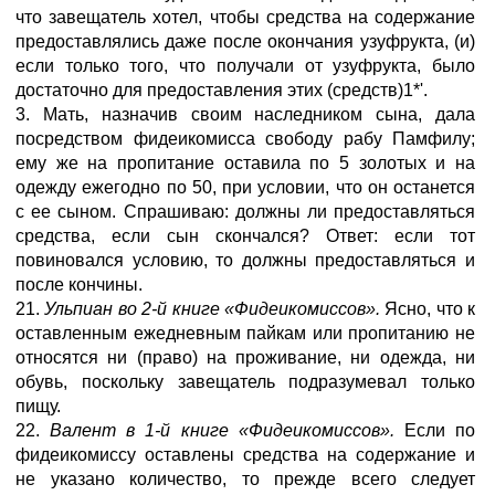
что завещатель хотел, чтобы средства на содержание
предоставлялись даже после окончания узуфрукта, (и)
если только того, что получали от узуфрукта, было
достаточно для предоставления этих (средств)1*'.
3. Мать, назначив своим наследником сына, дала
посредством фидеикомисса свободу рабу Памфилу;
ему же на пропитание оставила по 5 золотых и на
одежду ежегодно по 50, при условии, что он останется
с ее сыном. Спрашиваю: должны ли предоставляться
средства, если сын скончался? Ответ: если тот
повиновался условию, то должны предоставляться и
после кончины.
21.
Ульпиан во 2-й книге «Фидеикомиссов».
Ясно, что к
оставленным ежедневным пайкам или пропитанию не
относятся ни (право) на проживание, ни одежда, ни
обувь, поскольку завещатель подразумевал только
пищу.
22.
Валент в 1-й книге «Фидеикомиссов».
Если по
фидеикомиссу оставлены средства на содержание и
не указано количество, то прежде всего следует