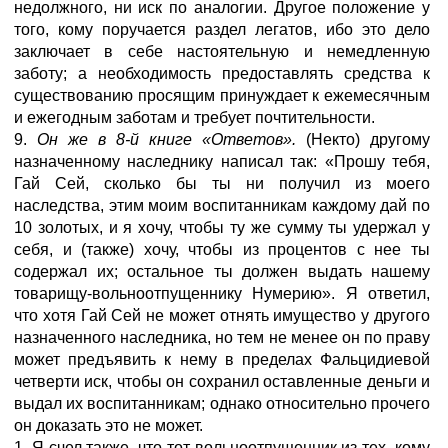
недолжного, ни иск по аналогии. Другое положение у
того, кому поручается раздел легатов, ибо это дело
заключает в себе настоятельную и немедленную
заботу; а необходимость предоставлять средства к
существованию просящим принуждает к ежемесячным
и ежегодным заботам и требует почтительности.
9.
Он же в 8-й книге «Ответов».
(Некто) другому
назначенному наследнику написал так: «Прошу тебя,
Гай Сей, сколько бы ты ни получил из моего
наследства, этим моим воспитанникам каждому дай по
10 золотых, и я хочу, чтобы ту же сумму ты удержал у
себя, и (также) хочу, чтобы из процентов с нее ты
содержал их; остальное ты должен выдать нашему
товарищу-вольноотпущеннику Нумерию». Я ответил,
что хотя Гай Сей не может отнять имущество у другого
назначенного наследника, но тем не менее он по праву
может предъявить к нему в пределах Фальцидиевой
четверти иск, чтобы он сохранил оставленные деньги и
выдал их воспитанникам; однако относительно прочего
он доказать это не может.
1. Я счел также, что тот вольноотпущенник из тех, кому