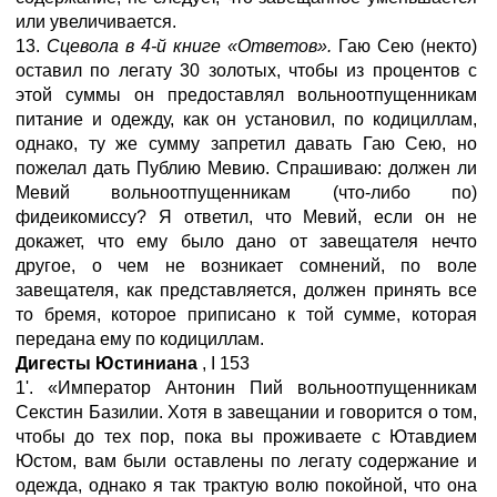
или увеличивается.
13.
Сцевола в 4-й книге «Ответов».
Гаю Сею (некто)
оставил по легату 30 золотых, чтобы из процентов с
этой суммы он предоставлял вольноотпущенникам
питание и одежду, как он установил, по кодициллам,
однако, ту же сумму запретил давать Гаю Сею, но
пожелал дать Публию Мевию. Спрашиваю: должен ли
Мевий вольноотпущенникам (что-либо по)
фидеикомиссу? Я ответил, что Мевий, если он не
докажет, что ему было дано от завещателя нечто
другое, о чем не возникает сомнений, по воле
завещателя, как представляется, должен принять все
то бремя, которое приписано к той сумме, которая
передана ему по кодициллам.
Дигесты Юстиниана
,
I
153
1'. «Император Антонин Пий вольноотпущенникам
Секстин Базилии. Хотя в завещании и говорится о том,
чтобы до тех пор, пока вы проживаете с Ютавдием
Юстом, вам были оставлены по легату содержание и
одежда, однако я так трактую волю покойной, что она