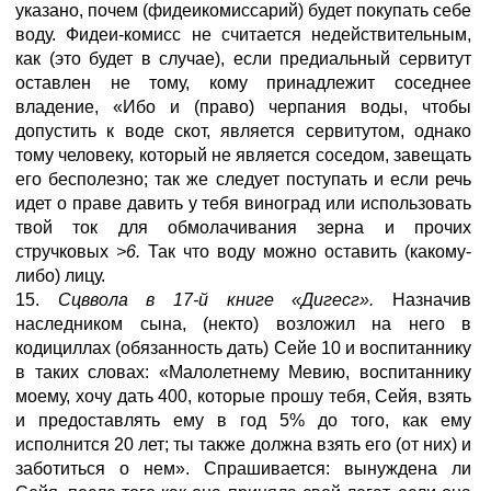
указано, почем (фидеикомиссарий) будет покупать себе
воду. Фидеи-комисс не считается недействительным,
как (это будет в случае), если предиальный сервитут
оставлен не тому, кому принадлежит соседнее
владение, «Ибо и (право) черпания воды, чтобы
допустить к воде скот, является сервитутом, однако
тому человеку, который не является соседом, завещать
его бесполезно; так же следует поступать и если речь
идет о праве давить у тебя виноград или использовать
твой ток для обмолачивания зерна и прочих
стручковых
>6
.
Так что воду можно оставить (какому-
либо) лицу.
15.
Сцввола в 17-й книге «Дигесг».
Назначив
наследником сына, (некто) возложил на него в
кодициллах (обязанность дать) Сейе 10 и воспитаннику
в таких словах: «Малолетнему Мевию, воспитаннику
моему, хочу дать 400, которые прошу тебя, Сейя, взять
и предоставлять ему в год 5% до того, как ему
исполнится 20 лет; ты также должна взять его (от них) и
заботиться о нем». Спрашивается: вынуждена ли