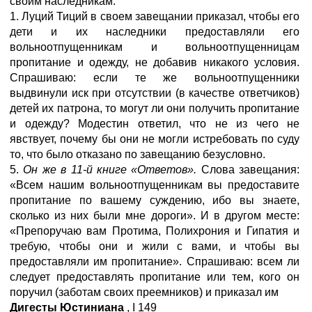
своим наследникам.
1. Луций Тиций в своем завещании приказал, чтобы его
дети и их наследники предоставляли его
вольноотпущенникам и вольноотпущенницам
пропитание и одежду, не добавив никакого условия.
Спрашиваю: если те же вольноотпущенники
выдвинули иск при отсутствии (в качестве ответчиков)
детей их патрона, то могут ли они получить пропитание
и одежду? Модестин ответил, что не из чего не
явствует, почему бы они не могли истребовать по суду
то, что было отказано по завещанию безусловно.
5.
Он же в 11-й книге «Ответов».
Слова завещания:
«Всем нашим вольноотпущенникам вы предоставите
пропитание по вашему суждению, ибо вы знаете,
сколько из них были мне дороги». И в другом месте:
«Препоручаю вам Протима, Полихрония и Гипатия и
требую, чтобы они и жили с вами, и чтобы вы
предоставляли им пропитание». Спрашиваю: всем ли
следует предоставлять пропитание или тем, кого он
поручил (заботам своих преемников) и приказал им
Дигесты Юстиниана
,
I
149