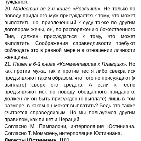
нуждался.
20.
Модестин во 2-й книге «Различий».
Не только по
поводу приданого муж присуждается к тому, что может
выплатить, но, привлеченный к суду также по другим
договорам жены, он, по распоряжению божественного
Пия, должен присуждаться к тому, что может
выплатить. Соображения справедливости требуют
соблюдать это в равной мере и в отношении личности
женщины.
21.
Павел в 6-й книге «Комментариев к Плавцию».
Но
как против мужа, так и против тестя либо свекра иск
предъявляют таким образом, что того не присуждают (к
выплате) сверх его средств. А если к тестю
предъявляют иск по поводу обещанного приданого,
должен ли он быть присужден (к выплате) лишь в том
размере, в каком он может выплатить? Ведь это также
считается справедливым. Но мы пользуемся другим
правилом, как пишет и Нераций.
Согласно М. Пампалони, интерполяция Юстиниана.
Согласно Т. Моммзену, интерполяция Юстиниана.
Дигесты Юстиниана
,
I
181