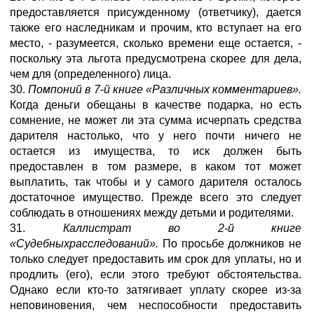
предоставляется присужденному (ответчику), дается
также его наследникам и прочим, кто вступает на его
место, - разумеется, сколько времени еще остается, -
поскольку эта льгота предусмотрена скорее для дела,
чем для (определенного) лица.
30.
Помпоний в 7-й книге «Различных комментариев».
Когда деньги обещаны в качестве подарка, но есть
сомнение, не может ли эта сумма исчерпать средства
дарителя настолько, что у него почти ничего не
остается из имущества, то иск должен быть
предоставлен в том размере, в каком тот может
выплатить, так чтобы и у самого дарителя осталось
достаточное имущество. Прежде всего это следует
соблюдать в отношениях между детьми и родителями.
31.
Каллистрат во 2-й книге
«Судебныхрасследований».
По просьбе должников не
только следует предоставить им срок для уплаты, но и
продлить (его), если этого требуют обстоятельства.
Однако если кто-то затягивает уплату скорее из-за
неповиновения, чем неспособности предоставить