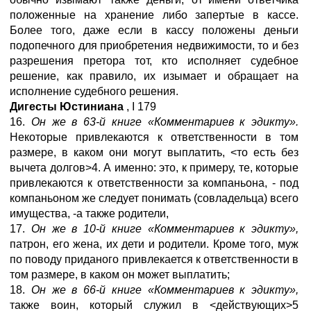
положенные на хранение либо запертые в кассе.
Более того, даже если в кассу положены деньги
подопечного для приобретения недвижимости, то и без
разрешения претора тот, кто исполняет судебное
решение, как правило, их изымает и обращает на
исполнение судебного решения.
Дигесты Юстиниана
,
I
179
16.
Он же в 63-й книге «Комментариев к эдикту».
Некоторые привлекаются к ответственности в том
размере, в каком они могут выплатить, <то есть без
вычета долгов>4. А именно: это, к примеру, те, которые
привлекаются к ответственности за компаньона, - под
компаньоном же следует понимать (совладельца) всего
имущества, -а также родители,
17.
Он же в 10-й книге «Комментариев к эдикту»,
патрон, его жена, их дети и родители. Кроме того, муж
по поводу приданого привлекается к ответственности в
том размере, в каком он может выплатить;
18.
Он же в 66-й книге «Комментариев к эдикту»,
также воин, который служил в <действующих>5