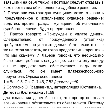
взявшими на себя тяжбу, и поэтому следует отказать в
иске против них об исполнении судебного решения.
2. Представитель граждан муниципия может отклонить
(предъявленное к исполнению) судебное решение:
ведь иск против граждан муниципия об исполнении
судебного решения будет предоставлен.
3. Претор говорит: «Присужден к уплате денег».
Следовательно, от присужденного (ответчика)
требуется именно уплатить деньги. А что, если тот все
же не готов уплатить, но готов предоставить гарантии, -
что мы скажем? И Лабеон говорит, что необходимо
было также добавить следующее: «и по этому поводу
он не предоставляет обеспечение»; ведь может
случиться, что он имеет платежеспособного
поручителя. Однако основанием
1 =
Bas
9.3. Ср. С. 7.45, 7.52
{примеч. ред).
2 Согласно О. Граденвитцу, интерполяция Юстиниана.
Дигесты Юстиниана
,
I
169
для взыскания денег было то, что претор не желал
возникновения обязательств из обязательств. Поэтому