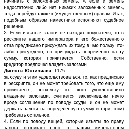
начинать с заложенных земель. А если и земель
недостаточно либо нет никаких заложенных земель,
тогда перейдут также к (имущественным) правам. Итак,
подобным образом наместники исполняют судебное
решение.
3. Если изъятые залоги не находят покупателя, то в
рескрипте нашего императора и его божественного
отца предписано присуждать их тому, в чью пользу что-
либо присуждено, но присуждать непременно на ту
сумму, которая причитается. Собственно, если
кредитор предпочел владеть залогами
Дигесты Юстиниана
,
I
175
за ссуду и этим удовольствоваться, то, как предписано
в рескрипте, он не может требовать того, что еще ему
причитается, поскольку тот, кого удовлетворило
владение залогами, считается заключившим нечто
вроде соглашения по поводу ссуды, и он не может
держать залоги на определенную сумму и (при этом)
требовать остальное.
4. Если по поводу вещей, которые изъяты по праву
залога, возникает спор, то нашим императором