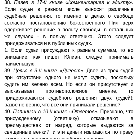
38.
Павел в 17-й книге «Комментариев к эдикту».
Если судьи в равном числе выносят различные
судебные решения, то именно в делах о свободе
согласно постановлению божественного Пия верх
одерживает решение в пользу свободы, в остальных
же случаях - в пользу ответчика. Этого следует
придерживаться и в публичных судах.
1. Если судьи присуждают к разным суммам, то во
внимание, как пишет Юлиан, следует принимать
наименьшую.
39.
Цельс в 3-й книге «Дигест».
Двое из трех судей
при отсутствии одного не могут судить, поскольку
судить им велено всем. Но если он присутствует и
высказывает противоположное мнение, то
придерживаются судебного решения двух (судей):
разве не верно, что все они принимали решение?
40.
Папиниан в 10-й книге «Ответов».
Признано, что
присужденному (ответчику) отказывают в
преимуществах от наград, которые выдаются за
священные венки7, и эти деньги изымаются по праву
залога для исполнения судебного решения.