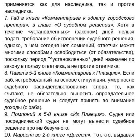
применяется как для наследника, так и против
наследника.
7.
Гай в книге «Комментариев к эдикту городского
претора», в главе «О судебном решении».
Хотя в
течение <установленных> (законом) дней нельзя
подать требование об исполнении судебного решения,
однако, в чем сегодня нет сомнений, ответчик может
многими способами освободиться (от обязательства),
поскольку период "^установленных* дней назначен по
закону в пользу ответчика, а не против ответчика.
8.
Павел в 5-й книге «Комментариев к Плавцию».
Если
раб, истребованный на основе стипуляции, умер после
судебного засвидетельствования спора, то, как
считают, не обязательно выносить оправдательное
судебное решение и следует принять во внимание
доходы (с раба).
9.
Помпоний в 5-й книге «Из Плавция».
Судья или
посреднический судья не могут вынести судебное
решение против безумного.
10.
Марцелл во 2-й книге «Дигест».
Тот, кто, выдавая