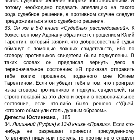
вынес судебное решение вопреки постановлениям. И
потому необходимо подавать апелляцию на такого
рода судебное решение, в противном случае следует
придерживаться этого судебного решения.
33.
Он же в 5-й книге «Судебных расследований».
К
божественному Адриану обратился с прошением Юлий
Тарентин, который заявил, что добросовестный судья
обманут с помощью ложных свидетельств, ибо по
сговору противников свидетели были подкуплены. В
таких словах он предписал вернуть дело в
первоначальное состояние: «Я приказал отправить
тебе копию прошения, поданного мне Юлием
Тарентином. Если он убедит тебя в том, что проиграл
из-за сговора противников и подкупа свидетелей, ты
строго покарай за это Дело и верни в первоначальное
состояние, если что-либо было решено сУДьей,
которого обманули столь дурным образом».
Дигесты Юстиниана
,
I
185
34.
Лицинний (Руфин) в 13-й книге «Правил».
Если кто-
нибудь не разрешает принести присужденному
(ответчику) пищу или постель, то против него следует