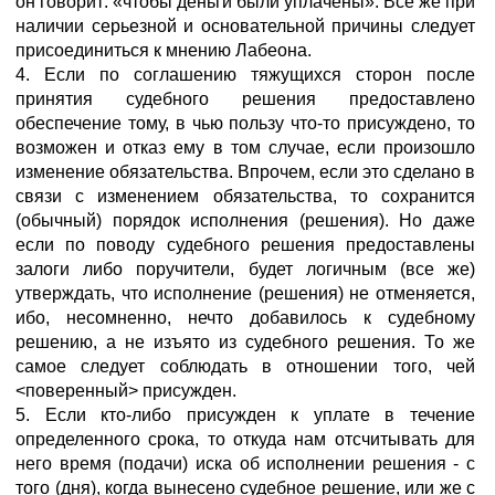
он говорит: «чтобы деньги были уплачены». Все же при
наличии серьезной и основательной причины следует
присоединиться к мнению Лабеона.
4. Если по соглашению тяжущихся сторон после
принятия судебного решения предоставлено
обеспечение тому, в чью пользу что-то присуждено, то
возможен и отказ ему в том случае, если произошло
изменение обязательства. Впрочем, если это сделано в
связи с изменением обязательства, то сохранится
(обычный) порядок исполнения (решения). Но даже
если по поводу судебного решения предоставлены
залоги либо поручители, будет логичным (все же)
утверждать, что исполнение (решения) не отменяется,
ибо, несомненно, нечто добавилось к судебному
решению, а не изъято из судебного решения. То же
самое следует соблюдать в отношении того, чей
<поверенный> присужден.
5. Если кто-либо присужден к уплате в течение
определенного срока, то откуда нам отсчитывать для
него время (подачи) иска об исполнении решения - с
того (дня), когда вынесено судебное решение, или же с