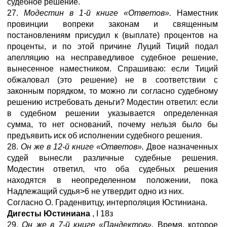
судебное решение.
27.
Модестин в 1-й книге «Ответов».
Наместник
провинции вопреки законам и священным
постановлениям присудил к (выплате) процентов на
проценты, и по этой причине Луций Тиций подал
апелляцию на несправедливое судебное решение,
вынесенное наместником. Спрашиваю: если Тиций
обжаловал (это решение) не в соответствии с
законным порядком, то можно ли согласно судебному
решению истребовать деньги? Модестин ответил: если
в судебном решении указывается определенная
сумма, то нет оснований, почему нельзя было бы
предъявить иск об исполнении судебного решения.
28.
Он же в 12-й книге «Ответов».
Двое назначенных
судей вынесли различные судебные решения.
Модестин ответил, что оба судебных решения
находятся в неопределенном положении, пока
Надлежащий судья>6 не утвердит одно из них.
Согласно О. Граденвитцу, интерполяция Юстиниана.
Дигесты Юстиниана
,
I
18з
29.
Он же в 7-й книге «Пандектов».
Время, которое