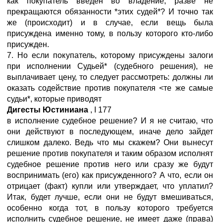
как покупатель введен во владение, разве не
прекращаются обязанности *этих судей*? И точно так
же (происходит) и в случае, если вещь была
присуждена именно тому, в пользу которого кто-либо
присужден.
7. Но если покупатель, которому присуждены залоги
при исполнении Судьей* (судебного решения), не
выплачивает цену, то следует рассмотреть: должны ли
оказать содействие против покупателя <те же самые
судьи*, которые приводят
Дигесты Юстиниана
,
I
177
в исполнение судебное решение? И я не считаю, что
они действуют в последующем, иначе дело зайдет
слишком далеко. Ведь что мы скажем? Они вынесут
решение против покупателя и таким образом исполнят
судебное решение против него или сразу же будут
воспринимать (его) как присужденного? А что, если он
отрицает (факт) купли или утверждает, что уплатил?
Итак, будет лучше, если они не будут вмешиваться,
особенно когда тот, в пользу которого требуется
исполнить судебное решение, не имеет даже (права)