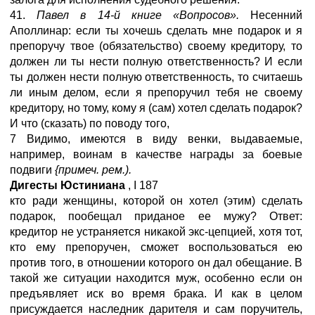
41.
Павел в 14-й книге «Вопросов».
Несенний
Аполлинар: если ты хочешь сделать мне подарок и я
препоручу твое (обязательство) своему кредитору, то
должен ли ты нести полную ответственность? И если
ты должен нести полную ответственность, то считаешь
ли иным делом, если я препоручил тебя не своему
кредитору, но тому, кому я (сам) хотел сделать подарок?
И что (сказать) по поводу того,
7 Видимо, имеются в виду венки, выдаваемые,
например, воинам в качестве награды за боевые
подвиги
{примеч. рем.).
Дигесты Юстиниана
,
I
187
кто ради женщины, которой он хотел (этим) сделать
подарок, пообещал приданое ее мужу? Ответ:
кредитор не устраняется никакой экс-цепцией, хотя тот,
кто ему препоручен, сможет воспользоваться ею
против того, в отношении которого он дал обещание. В
такой же ситуации находится муж, особенно если он
предъявляет иск во время брака. И как в целом
присуждается наследник дарителя и сам поручитель,