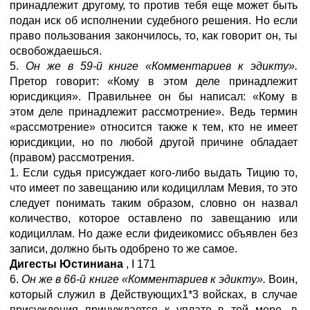
принадлежит другому, то против тебя еще может быть
подан иск об исполнении судебного решения. Но если
право пользования закончилось, то, как говорит он, ты
освобождаешься.
5.
Он же в 59-й книге «Комментариев к эдикту».
Претор говорит: «Кому в этом деле принадлежит
юрисдикция». Правильнее он бы написал: «Кому в
этом деле принадлежит рассмотрение». Ведь термин
«рассмотрение» относится также к тем, кто не имеет
юрисдикции, но по любой другой причине обладает
(правом) рассмотрения.
1. Если судья присуждает кого-либо выдать Тицию то,
что имеет по завещанию или кодициллам Мевия, то это
следует понимать таким образом, словно он назвал
количество, которое оставлено по завещанию или
кодициллам. Но даже если фидеикомисс объявлен без
записи, должно быть одобрено то же самое.
Дигесты Юстиниана
,
I
171
6.
Он же в 66-й книге «Комментариев к эдикту».
Воин,
который служил в Действующих1*3 войсках, в случае
присуждения принуждается к уплате в той мере, в