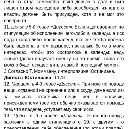
себя за отца семейства, взял деньги в долг и был
лишен отцом наследства либо освобожден из-под его
власти, должен быть присужден, хотя и не мог это
совершать.
11.
Цельс в 5-й книге «Дигест».
Если я договорился по
стипуляции об исполнении чего-либо в календы, а иск
подан когда-либо после календ, все же тяжба должна
быть оценена в том размере, насколько было в моих
интересах, чтобы это состоялось в календы: ведь
любое (дело) получает оценку на то время, когда его
можно будет осуществить в самый последний момент.
3 Согласно Т. Моммзену, интерполяция Юстиниана.
Дигесты Юстиниана
,
I
173
12.
Марцелл в 4-й книге «Дигест».
При иске по поводу
вещи, отданной на хранение или в ссуду, даже если из-
за умысла ответчика вещи нет в наличии,
присужденному (все же) обычно оказывается помощь
тем, что владелец уступает ему свои иски.
13.
Цельс в 6-й книге «Дигест».
Если кто-нибудь
заключил с одним стипуляцию о 10, с другим - о
предоставлении себе обеспечения (по этому поводу),