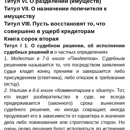
Титул VI. О разделении (имуществ)
Титул VII. О назначении попечителя к
имуществу
Титул VIII. Пусть восстановят то, что
совершено в ущерб кредиторам
Книга сорок вторая
Титул
I
1
. О судебном решении, об исполнении
судебных решений
и
о частных определениях
1.
Модестин в 7-й книге «Пандектов».
Судебным
решением называется то, что посредством заявления
судьи кладет конец прениям и завершается либо
присуждением (ответчика), либо отказом в требовании
(истцу).
2. Ульпиан в 6-й книге «Комментариев к эдикту».
Тот,
кто ведет разбирательство в суде, не всегда
придерживается (законного) срока вынесения
судебного решения, но иногда сокращает, иногда
продлевает его в зависимости от характера и значения
дела либо повиновения или строптивости сторон. Но
очень редко решения будут исполняться до истечения