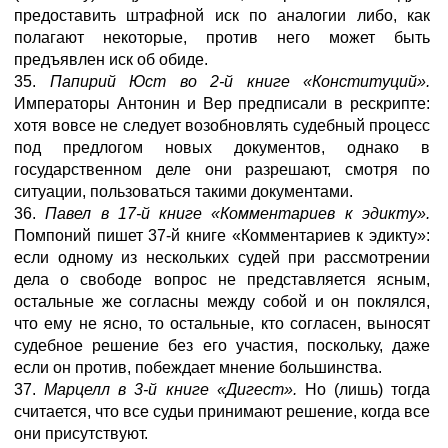
предоставить штрафной иск по аналогии либо, как
полагают некоторые, против него может быть
предъявлен иск об обиде.
35.
Папирий Юст во 2-й книге «Конституций».
Императоры Антонин и Вер предписали в рескрипте:
хотя вовсе не следует возобновлять судебный процесс
под предлогом новых документов, однако в
государственном деле они разрешают, смотря по
ситуации, пользоваться такими документами.
36.
Павел в 17-й книге «Комментариев к эдикту».
Помпоний пишет 37-й книге «Комментариев к эдикту»:
если одному из нескольких судей при рассмотрении
дела о свободе вопрос не представляется ясным,
остальные же согласны между собой и он поклялся,
что ему не ясно, то остальные, кто согласен, выносят
судебное решение без его участия, поскольку, даже
если он против, побеждает мнение большинства.
37.
Марцелл в 3-й книге «Дигест».
Но (лишь) тогда
считается, что все судьи принимают решение, когда все
они присутствуют.