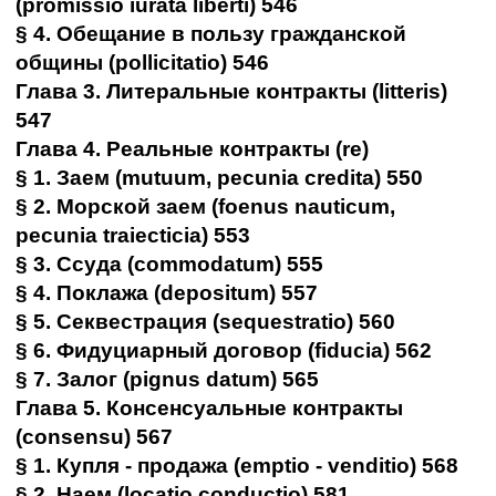
(promissio iurata liberti) 546
§ 4. Обещание в пользу гражданской
общины (pollicitatio) 546
Глава 3. Литеральные контракты (litteris)
547
Глава 4. Реальные контракты (re)
§ 1. Заем (mutuum, pecunia credita) 550
§ 2. Морской заем (foenus nauticum,
pecunia traiecticia) 553
§ 3. Ссуда (commodatum) 555
§ 4. Поклажа (depositum) 557
§ 5. Секвестрация (sequestratio) 560
§ 6. Фидуциарный договор (fiducia) 562
§ 7. Залог (pignus datum) 565
Глава 5. Консенсуальные контракты
(consensu) 567
§ 1. Купля - продажа (emptio - venditio) 568
§ 2. Наем (locatio conductio) 581