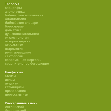
Теология
апокрифы
апологетика
библейские толкования
библиология
библейские словари
богословие
догматика
душепопечительство
екклесиология
история церкви
оккультизм
патрология
религиоведение
сектология
современная церковь
сравнительное богословие
Конфессии
атеизм
ислам
иудаизм
католицизм
православие
протестантизм
Иностранные языки
Английский
Французский