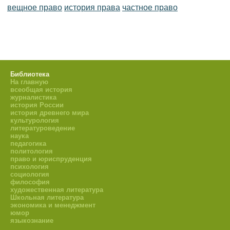
вещное право
история права
частное право
Библиотека
На главную
всеобщая история
журналистика
история России
история древнего мира
культурология
литературоведение
наука
педагогика
политология
право и юриспруденция
психология
социология
философия
художественная литература
Школьная литература
экономика и менеджмент
юмор
языкознание