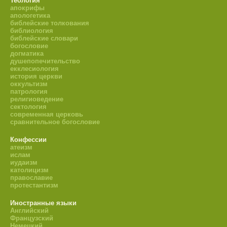
Теология
апокрифы
апологетика
библейские толкования
библиология
библейские словари
богословие
догматика
душепопечительство
екклесиология
история церкви
оккультизм
патрология
религиоведение
сектология
современная церковь
сравнительное богословие
Конфессии
атеизм
ислам
иудаизм
католицизм
православие
протестантизм
Иностранные языки
Английский
Французский
Немецкий