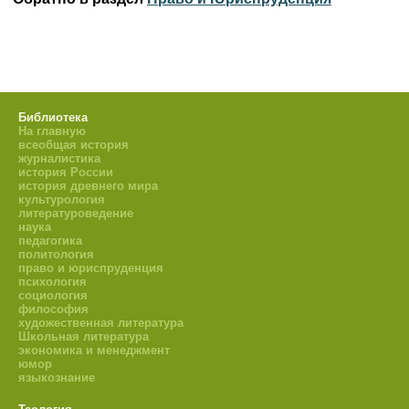
Библиотека
На главную
всеобщая история
журналистика
история России
история древнего мира
культурология
литературоведение
наука
педагогика
политология
право и юриспруденция
психология
социология
философия
художественная литература
Школьная литература
экономика и менеджмент
юмор
языкознание