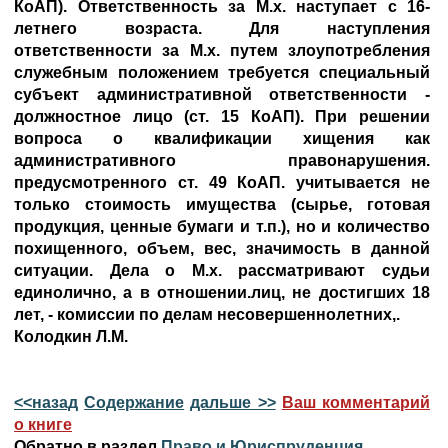
КоАП). Ответственность за М.х. наступает с 16-
летнего возраста. Для наступления
ответственности за М.х. путем злоупотребления
служебным положением требуется специальный
субъект административной ответственности -
должностное лицо (ст. 15 КоАП). При решении
вопроса о квалификации хищения как
административного правонарушения.
предусмотренного ст. 49 КоАП. учитывается не
только стоимость имущества (сырье, готовая
продукция, ценные бумаги и т.п.), но и количество
похищенного, объем, вес, значимость в данной
ситуации. Дела о М.х. рассматривают судьи
единолично, а в отношении.лиц, не достигших 18
лет, - комиссии по делам несовершеннолетних,.
Колодкин Л.М.
<<назад
Содержание
дальше >>
Ваш комментарий
о книге
Обратно в раздел
Право и Юриспруденция