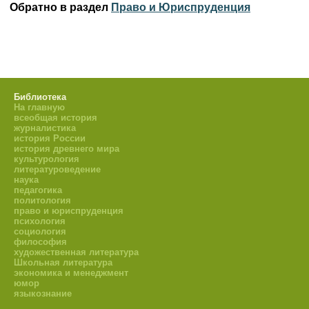
Обратно в раздел
Право и Юриспруденция
Библиотека
На главную
всеобщая история
журналистика
история России
история древнего мира
культурология
литературоведение
наука
педагогика
политология
право и юриспруденция
психология
социология
философия
художественная литература
Школьная литература
экономика и менеджмент
юмор
языкознание