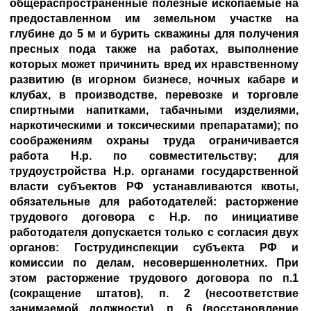
общераспространенные полезные ископаемые на
предоставленном им земельном участке на
глубине до 5 м и бурить скважины для получения
пресных пода также на работах, выполнение
которых может причинить вред их нравственному
развитию (в игорном бизнесе, ночных кабаре и
клубах, в производстве, перевозке и торговле
спиртными напитками, табачными изделиями,
наркотическими и токсическими препаратами); по
соображениям охраны труда ограничивается
работа Н.р. по совместительству; для
трудоустройства Н.р. органами государственной
власти субъектов РФ устанавливаются квоты,
обязательные для работодателей: расторжение
трудового договора с Н.р. по инициативе
работодателя допускается только с согласия двух
органов: Гострудинспекции субъекта РФ и
комиссии по делам, несовершеннолетних. При
этом расторжение трудового договора по п.1
(сокращение штатов), п. 2 (несоответствие
занимаемой должности), п. 6 (восстановление