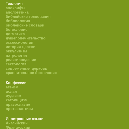
Теология
апокрифы
апологетика
библейские толкования
библиология
библейские словари
богословие
догматика
душепопечительство
екклесиология
история церкви
оккультизм
патрология
религиоведение
сектология
современная церковь
сравнительное богословие
Конфессии
атеизм
ислам
иудаизм
католицизм
православие
протестантизм
Иностранные языки
Английский
Французский