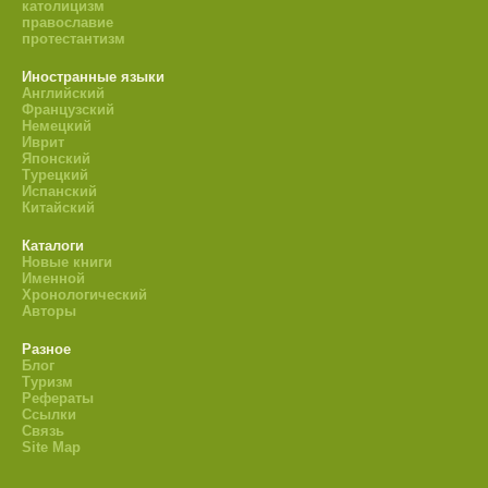
католицизм
православие
протестантизм
Иностранные языки
Английский
Французский
Немецкий
Иврит
Японский
Турецкий
Испанский
Китайский
Каталоги
Новые книги
Именной
Хронологический
Авторы
Разное
Блог
Туризм
Рефераты
Ссылки
Связь
Site Map