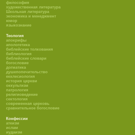
философия
художественная литература
Школьная литература
экономика и менеджмент
юмор
языкознание
Теология
апокрифы
апологетика
библейские толкования
библиология
библейские словари
богословие
догматика
душепопечительство
екклесиология
история церкви
оккультизм
патрология
религиоведение
сектология
современная церковь
сравнительное богословие
Конфессии
атеизм
ислам
иудаизм