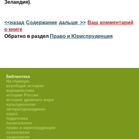
Зеландия).
<<назад
Содержание
дальше >>
Ваш комментарий
о книге
Обратно в раздел
Право и Юриспруденция
Библиотека
На главную
всеобщая история
журналистика
история России
история древнего мира
культурология
литературоведение
наука
педагогика
политология
право и юриспруденция
психология
социология