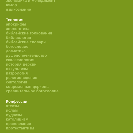
экономика и менеджмент
юмор
языкознание
Теология
апокрифы
апологетика
библейские толкования
библиология
библейские словари
богословие
догматика
душепопечительство
екклесиология
история церкви
оккультизм
патрология
религиоведение
сектология
современная церковь
сравнительное богословие
Конфессии
атеизм
ислам
иудаизм
католицизм
православие
протестантизм