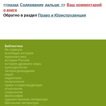
<<назад
Содержание
дальше >>
Ваш комментарий
о книге
Обратно в раздел
Право и Юриспруденция
Библиотека
На главную
всеобщая история
журналистика
история России
история древнего мира
культурология
литературоведение
наука
педагогика
политология
право и юриспруденция
психология
социология
философия
художественная литература
Школьная литература