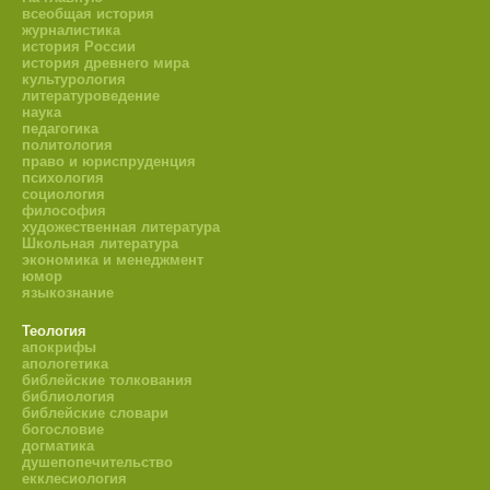
всеобщая история
журналистика
история России
история древнего мира
культурология
литературоведение
наука
педагогика
политология
право и юриспруденция
психология
социология
философия
художественная литература
Школьная литература
экономика и менеджмент
юмор
языкознание
Теология
апокрифы
апологетика
библейские толкования
библиология
библейские словари
богословие
догматика
душепопечительство
екклесиология