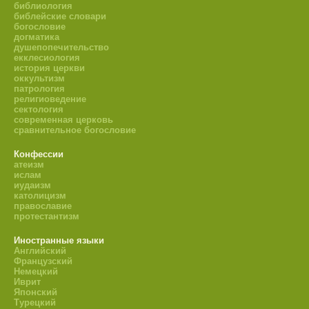
библиология
библейские словари
богословие
догматика
душепопечительство
екклесиология
история церкви
оккультизм
патрология
религиоведение
сектология
современная церковь
сравнительное богословие
Конфессии
атеизм
ислам
иудаизм
католицизм
православие
протестантизм
Иностранные языки
Английский
Французский
Немецкий
Иврит
Японский
Турецкий