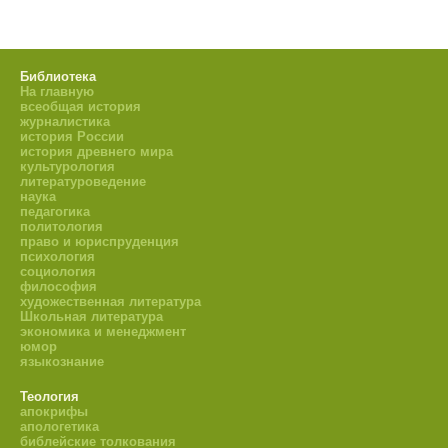
Библиотека
На главную
всеобщая история
журналистика
история России
история древнего мира
культурология
литературоведение
наука
педагогика
политология
право и юриспруденция
психология
социология
философия
художественная литература
Школьная литература
экономика и менеджмент
юмор
языкознание
Теология
апокрифы
апологетика
библейские толкования