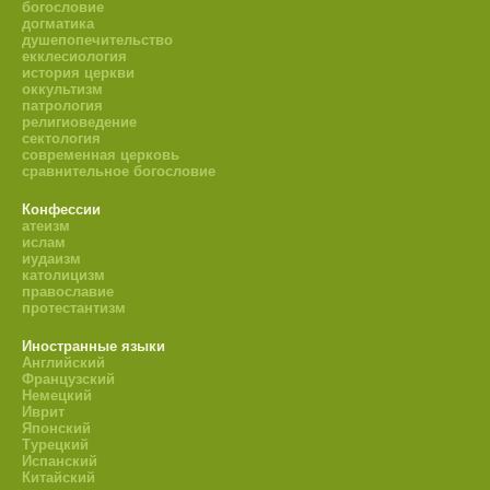
богословие
догматика
душепопечительство
екклесиология
история церкви
оккультизм
патрология
религиоведение
сектология
современная церковь
сравнительное богословие
Конфессии
атеизм
ислам
иудаизм
католицизм
православие
протестантизм
Иностранные языки
Английский
Французский
Немецкий
Иврит
Японский
Турецкий
Испанский
Китайский