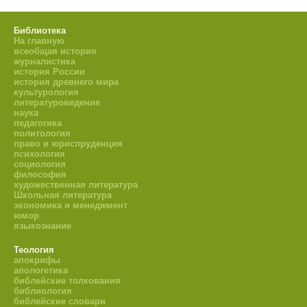
Библиотека
На главную
всеобщая история
журналистика
история России
история древнего мира
культурология
литературоведение
наука
педагогика
политология
право и юриспруденция
психология
социология
философия
художественная литература
Школьная литература
экономика и менеджмент
юмор
языкознание
Теология
апокрифы
апологетика
библейские толкования
библиология
библейские словари