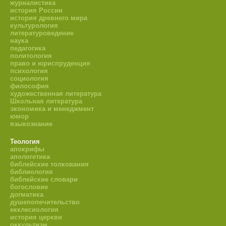
журналистика
история России
история древнего мира
культурология
литературоведение
наука
педагогика
политология
право и юриспруденция
психология
социология
философия
художественная литература
Школьная литература
экономика и менеджмент
юмор
языкознание
Теология
апокрифы
апологетика
библейские толкования
библиология
библейские словари
богословие
догматика
душепопечительство
екклесиология
история церкви
оккультизм