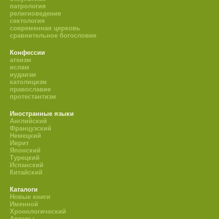
патрология
религиоведение
сектология
современная церковь
сравнительное богословие
Конфессии
атеизм
ислам
иудаизм
католицизм
православие
протестантизм
Иностранные языки
Английский
Французский
Немецкий
Иврит
Японский
Турецкий
Испанский
Китайский
Каталоги
Новые книги
Именной
Хронологический
Авторы