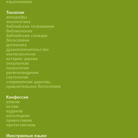
языкознание
Теология
апокрифы
апологетика
библейские толкования
библиология
библейские словари
богословие
догматика
душепопечительство
екклесиология
история церкви
оккультизм
патрология
религиоведение
сектология
современная церковь
сравнительное богословие
Конфессии
атеизм
ислам
иудаизм
католицизм
православие
протестантизм
Иностранные языки