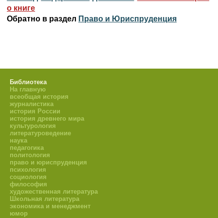
о книге
Обратно в раздел
Право и Юриспруденция
Библиотека
На главную
всеобщая история
журналистика
история России
история древнего мира
культурология
литературоведение
наука
педагогика
политология
право и юриспруденция
психология
социология
философия
художественная литература
Школьная литература
экономика и менеджмент
юмор