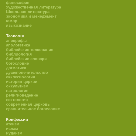
философия
художественная литература
Школьная литература
экономика и менеджмент
юмор
языкознание
Теология
апокрифы
апологетика
библейские толкования
библиология
библейские словари
богословие
догматика
душепопечительство
екклесиология
история церкви
оккультизм
патрология
религиоведение
сектология
современная церковь
сравнительное богословие
Конфессии
атеизм
ислам
иудаизм