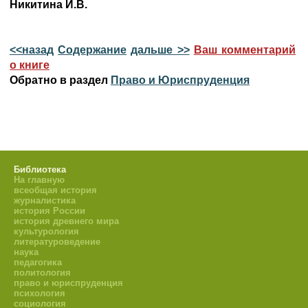
Никитина И.В.
<<назад
Содержание
дальше >>
Ваш комментарий
о книге
Обратно в раздел
Право и Юриспруденция
Библиотека
На главную
всеобщая история
журналистика
история России
история древнего мира
культурология
литературоведение
наука
педагогика
политология
право и юриспруденция
психология
социология