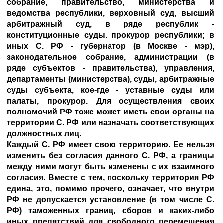
собрание, правительство, министерства и
ведомства республики, верховный суд, высший
арбитражный суд, в ряде республик -
конституционные суды. прокурор республики; в
иных С. РФ - губернатор (в Москве - мэр),
законодательное собрание, администрации (в
ряде субъектов - правительства), управления,
департаменты (министерства), суды, арбитражные
суды субъекта, кое-где - уставные суды или
палаты, прокурор. Для осуществления своих
полномочий РФ тоже может иметь свои органы на
территории С. РФ или назначать соответствующих
должностных лиц.
Каждый С. РФ имеет свою территорию. Ее нельзя
изменить без согласия данного С. РФ, а границы
между ними могут быть изменены с их взаимного
согласия. Вместе с тем, поскольку территория РФ
едина, это, помимо прочего, означает, что внутри
РФ не допускается установление (в том числе С.
РФ) таможенных границ, сборов и каких-либо
иных препятствий для свободного перемещения