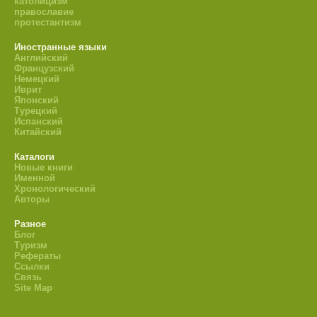
католицизм
православие
протестантизм
Иностранные языки
Английский
Французский
Немецкий
Иврит
Японский
Турецкий
Испанский
Китайский
Каталоги
Новые книги
Именной
Хронологический
Авторы
Разное
Блог
Туризм
Рефераты
Ссылки
Связь
Site Map