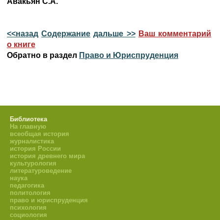
Авакьян С.А.
<<назад
Содержание
дальше >>
Ваш комментарий
о книге
Обратно в раздел
Право и Юриспруденция
Библиотека
На главную
всеобщая история
журналистика
история России
история древнего мира
культурология
литературоведение
наука
педагогика
политология
право и юриспруденция
психология
социология