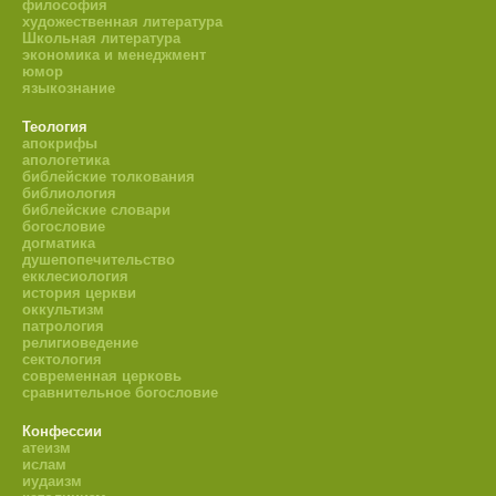
философия
художественная литература
Школьная литература
экономика и менеджмент
юмор
языкознание
Теология
апокрифы
апологетика
библейские толкования
библиология
библейские словари
богословие
догматика
душепопечительство
екклесиология
история церкви
оккультизм
патрология
религиоведение
сектология
современная церковь
сравнительное богословие
Конфессии
атеизм
ислам
иудаизм