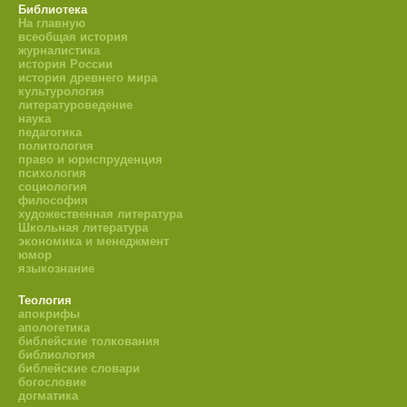
Библиотека
На главную
всеобщая история
журналистика
история России
история древнего мира
культурология
литературоведение
наука
педагогика
политология
право и юриспруденция
психология
социология
философия
художественная литература
Школьная литература
экономика и менеджмент
юмор
языкознание
Теология
апокрифы
апологетика
библейские толкования
библиология
библейские словари
богословие
догматика