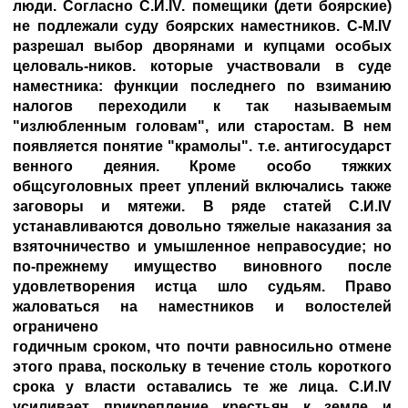
люди. Согласно С.И.IV. помещики (дети боярские)
не подлежали суду боярских наместников. C-M.IV
разрешал выбор дворянами и купцами особых
целоваль-ников. которые участвовали в суде
наместника: функции последнего по взиманию
налогов переходили к так называемым
"излюбленным головам", или старостам. В нем
появляется понятие "крамолы". т.е. антигосударст
венного деяния. Кроме особо тяжких
общсуголовных преет уплений включались также
заговоры и мятежи. В ряде статей С.И.IV
устанавливаются довольно тяжелые наказания за
взяточничество и умышленное неправосудие; но
по-прежнему имущество виновного после
удовлетворения истца шло судьям. Право
жаловаться на наместников и волостелей
ограничено
годичным сроком, что почти равносильно отмене
этого права, поскольку в течение столь короткого
срока у власти оставались те же лица. С.И.IV
усиливает прикрепление крестьян к земле и