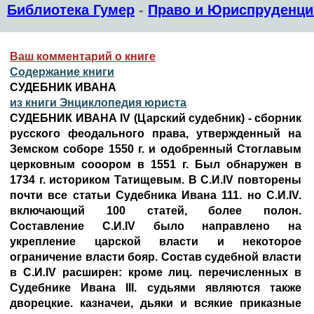
Библиотека Гумер
-
Право и Юриспруденци
Ваш комментарий о книге
Содержание книги
СУДЕБНИК ИВАНА
из книги Энциклопедия юриста
СУДЕБНИК ИВАНА IV (Царский судебник) - сборник
русского феодального права, утвержденный на
Земском соборе 1550 г. и одобренный Стоглавым
церковным сооором в 1551 г. Был обнаружен в
1734 г. историком Татищевым. В С.И.IV повторены
почти все статьи Судебника Ивана 111. но С.И.IV.
включающий 100 статей, более полон.
Составление С.И.IV было направлено на
укрепление царской власти и некоторое
ограничение власти бояр. Состав судебной власти
в С.И.IV расширен: кроме лиц. перечисленных в
Судебнике Ивана III. судьями являются также
дворецкие. казначеи, дьяки и всякие приказные