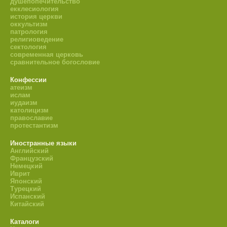
душепопечительство
екклесиология
история церкви
оккультизм
патрология
религиоведение
сектология
современная церковь
сравнительное богословие
Конфессии
атеизм
ислам
иудаизм
католицизм
православие
протестантизм
Иностранные языки
Английский
Французский
Немецкий
Иврит
Японский
Турецкий
Испанский
Китайский
Каталоги