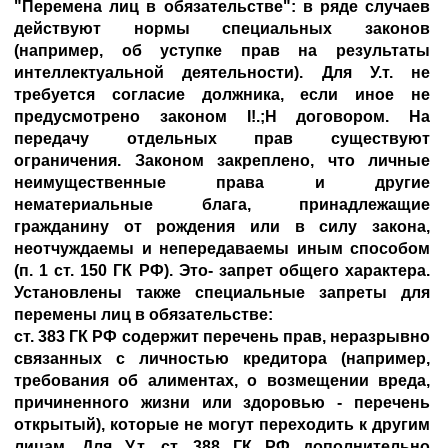
"Перемена лиц в обязательстве": в ряде случаев
действуют нормы специальных законов
(например, об уступке прав на результаты
интеллектуальной деятельности). Для У.т. не
требуется согласие должника, если иное не
предусмотрено законом I!.;H договором. На
передачу отдельных прав существуют
ограничения. Законом закреплено, что личные
неимущественные права и другие
нематериальные блага, принадлежащие
гражданину от рождения или в силу закона,
неотчуждаемы и непередаваемы иным способом
(п. 1 ст. 150 ГК РФ). Это- запрет общего характера.
Установлены также специальные запреты для
перемены лиц в обязательстве:
ст. 383 ГК РФ содержит перечень прав, неразрывно
связанных с личностью кредитора (например,
требования об алиментах, о возмещении вреда,
причиненного жизни или здоровью - перечень
открытый), которые не могут переходить к другим
лицам. Для У.т. ст. 388 ГК РФ дополнительно