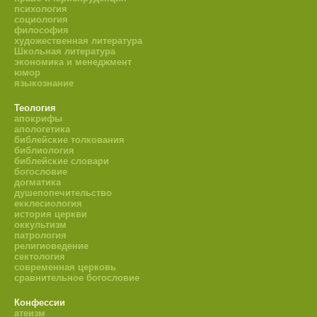
психология
социология
философия
художественная литература
Школьная литература
экономика и менеджмент
юмор
языкознание
Теология
апокрифы
апологетика
библейские толкования
библиология
библейские словари
богословие
догматика
душепопечительство
екклесиология
история церкви
оккультизм
патрология
религиоведение
сектология
современная церковь
сравнительное богословие
Конфессии
атеизм