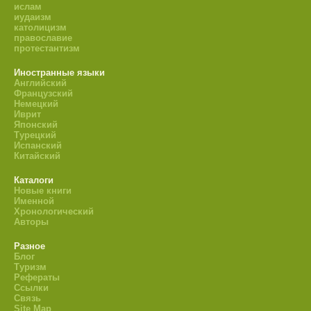
ислам
иудаизм
католицизм
православие
протестантизм
Иностранные языки
Английский
Французский
Немецкий
Иврит
Японский
Турецкий
Испанский
Китайский
Каталоги
Новые книги
Именной
Хронологический
Авторы
Разное
Блог
Туризм
Рефераты
Ссылки
Связь
Site Map