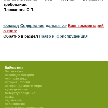
требования.
Плешанова О.П.
<<назад
Содержание
дальше >>
Ваш комментарий
о книге
Обратно в раздел
Право и Юриспруденция
Библиотека
На главную
всеобщая история
журналистика
история России
история древнего мира
культурология
литературоведение
наука
педагогика
политология
право и юриспруденция