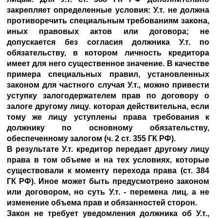
закрепляет определенные условия: У.т. не должна
противоречить специальным требованиям закона,
иных правовых актов или договора; не
допускается без согласия должника У.т. по
обязательству, в котором личность кредитора
имеет для него существенное значение. В качестве
примера специальных правил, установленных
законом для частного случая У.т., можно привести
уступку залогодержателем прав по договору о
залоге другому лицу. которая действительна, если
тому же лицу уступлены права требования к
должнику по основному обязательству,
обеспеченному залогом (ч. 2 ст. 355 ГК РФ).
В результате У.т. кредитор передает другому лицу
права в том объеме и на тех условиях, которые
существовали к моменту перехода права (ст. 384
ГК РФ). Иное может быть предусмотрено законом
или договором, но суть У.т. - перемена лиц. а не
изменение объема прав и обязанностей сторон.
Закон не требует уведомления должника об У.т.,