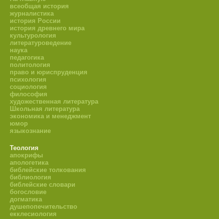
всеобщая история
журналистика
история России
история древнего мира
культурология
литературоведение
наука
педагогика
политология
право и юриспруденция
психология
социология
философия
художественная литература
Школьная литература
экономика и менеджмент
юмор
языкознание
Теология
апокрифы
апологетика
библейские толкования
библиология
библейские словари
богословие
догматика
душепопечительство
екклесиология