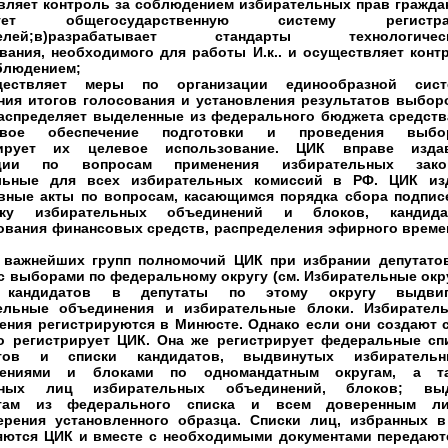
вляет контроль за соблюдением избирательных прав граждан
изует общегосударственную систему регистра
телей;в)разрабатывает стандарты технологическ
вания, необходимого для работы И.к.. и осуществляет конт
облюдением;
ществляет меры по организации единообразной сис
ния итогов голосования и установления результатов выбор
распределяет выделенные из федерального бюджета средств
овое обеспечение подготовки и проведения выбор
лирует их целевое использование. ЦИК вправе изда
кции по вопросам применения избирательных зако
льные для всех избирательных комиссий в РФ. ЦИК из
вные акты по вопросам, касающимся порядка сбора подпис
жку избирательных объединений и блоков, кандида
ования финансовых средств, распределения эфирного време
 важнейших групп полномочий ЦИК при избрании депутато
с выборами по федеральному округу (см. Избирательные окру
 кандидатов в депутаты по этому округу выдвиг
ельные объединения и избирательные блоки. Избирател
ения регистрируются в Минюсте. Однако если они создают 
го регистрирует ЦИК. Она же регистрирует федеральные сп
атов и списки кандидатов, выдвинутых избиратель
нениями и блоками по одномандатным округам, а т
нных лиц избирательных объединений, блоков; вы
атам из федерального списка и всем доверенным л
ерения установленного образца. Списки лиц, избранных в
яются ЦИК и вместе с необходимыми документами передают