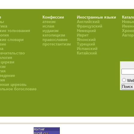
я
Конфессии
Иностранные языки
Катал
фы
атеизм
Английский
Новые
тика
ислам
Французский
Имен
кие толкования
иудаизм
Немецкий
Хроно
огия
католицизм
Иврит
Авто
кие словари
православие
Японский
вие
протестантизм
Турецкий
ка
Испанский
ечительство
Китайский
ология
 церкви
изм
гия
ведение
гия
We
нная церковь
ельное богословие