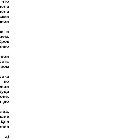
 что
исла
исла
ыми
нной
ля и
ием.
Срок
янно
свои
ость
авом
рока
я по
ении
суда
оне.
т до
ыва,
вшие
 Для
ания
: а)