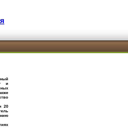
я
ный
ку и
ных
акже
ство
и 20
тель
ению
тиях