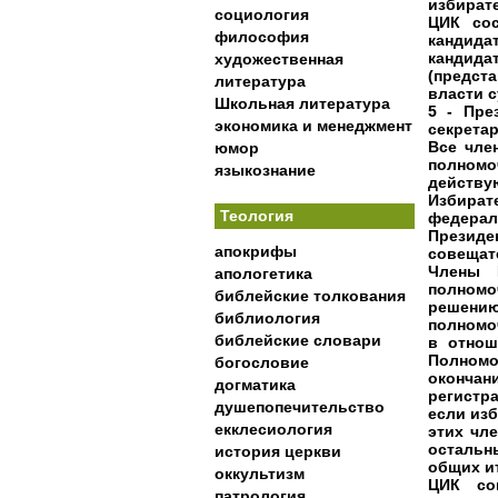
избират
социология
ЦИК сос
философия
кандида
канди
художественная
(предст
литература
власти 
Школьная литература
5 - Пре
экономика и менеджмент
секрета
Все чле
юмор
полномо
языкознание
действу
Избира
Теология
федерал
Президе
апокрифы
совещат
Члены 
апологетика
полном
библейские толкования
решению
библиология
полномо
библейские словари
в отнош
Полномо
богословие
окончан
догматика
регистр
душепопечительство
если из
екклесиология
этих чл
остальн
история церкви
общих и
оккультизм
ЦИК со
патрология