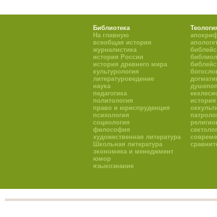
Библиотека
Теологи
На главную
апокри
всеобщая история
апологе
журналистика
библейс
история России
библиол
история древнего мира
библейс
культурология
богосло
литературоведение
догмати
наука
душепоп
педагогика
екклеси
политология
история
право и юриспруденция
оккульт
психология
патроло
социология
религио
философия
сектоло
художественная литература
совреме
Школьная литература
сравнит
экономика и менеджмент
юмор
языкознание