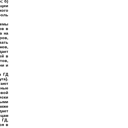
; б)
ции
ого
роль
темы
ов в
а на
ов,
вать
нов,
дает
ей в
тов,
ни и
в ГД
га}.
ают
ьные
свой
иски
ными
акже
дает
ицам
 ГД,
ся в