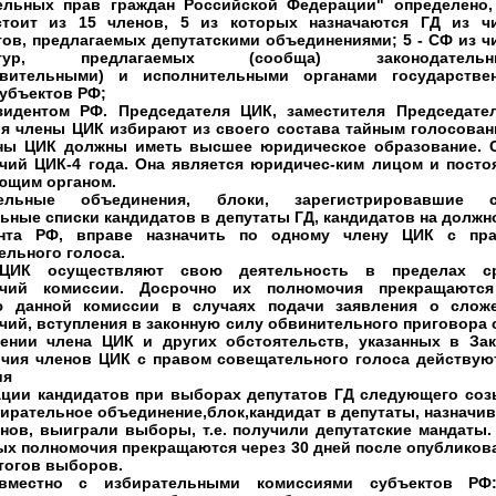
ельных прав граждан Российской Федерации" определено,
тоит из 15 членов, 5 из которых назначаются ГД из ч
тов, предлагаемых депутатскими объединениями; 5 - СФ из ч
датур, предлагаемых (сообща) законодательн
авительными) и исполнительными органами государстве
субъектов РФ;
зидентом РФ. Председателя ЦИК, заместителя Председате
ря члены ЦИК избирают из своего состава тайным голосован
ны ЦИК должны иметь высшее юридическое образование. 
чий ЦИК-4 года. Она является юридичес-ким лицом и посто
ющим органом.
тельные объединения, блоки, зарегистрировавшие 
ьные списки кандидатов в депутаты ГД, кандидатов на должн
нта РФ, вправе назначить по одному члену ЦИК с пр
ельного голоса.
ЦИК осуществляют свою деятельность в пределах с
очий комиссии. Досрочно их полномочия прекращаютс
 данной комиссии в случаях подачи заявления о слож
чий, вступления в законную силу обвинительного приговора 
ении члена ЦИК и других обстоятельств, указанных в Зак
чия членов ЦИК с правом совещательного голоса действую
ия
ации кандидатов при выборах депутатов ГД следующего соз
бирательное объединение,блок,кандидат в депутаты, назначи
енов, выиграли выборы, т.е. получили депутатские мандаты.
ых полномочия прекращаются через 30 дней после опубликов
тогов выборов.
вместно с избирательными комиссиями субъектов РФ