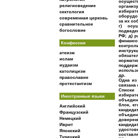
осущест
религиоведение
орган
избира
сектология
оборудо
современная церковь
за их с
сравнительное
г) осу
богословие
подведе
РФ; д) 
финанс
Конфессии
контро
инстру
атеизм
обязате
ислам
нормати
иудаизм
поддер
использ
католицизм
др.
православие
Одна из
протестантизм
связана 
Списки
избират
Иностранные языки
объедин
блок, е
Английский
кандид
Французский
объеди
Немецкий
довере
Иврит
кандид
удостов
Японский
составл
Турецкий