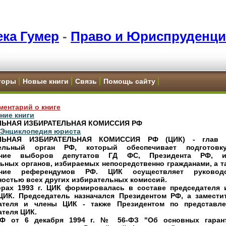
ка Гумер
-
Право и Юриспруденци
торы
Новые книги
Связь
Помощь сайту
ментарий о книге
ние книги
ЛЬНАЯ ИЗБИРАТЕЛЬНАЯ КОМИССИЯ РФ
и Энциклопедия юриста
ЛЬНАЯ ИЗБИРАТЕЛЬНАЯ КОМИССИЯ РФ (ЦИК) - глав 
тельный орган РФ, который обеспечивает подготов
ение выборов депутатов ГД ФС, Президента РФ, и
ьных органов, избираемых непосредственно гражданами, а т
ение референдумов РФ. ЦИК осуществляет руковод
ностью всех других избирательных комиссий.
рах 1993 г. ЦИК формировалась в составе председателя 
ЦИК. Председатель назначался Президентом РФ, а замести
ателя и члены ЦИК - также Президентом по представл
ателя ЦИК.
Ф от 6 декабря 1994 г. № 56-ФЗ "Об основных гаран