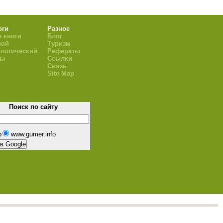
оги
Разное
 книги
Блог
ной
Туризм
логический
Рефераты
ры
Ссылки
Связь
Site Map
Поиск по сайту
b
www.gumer.info