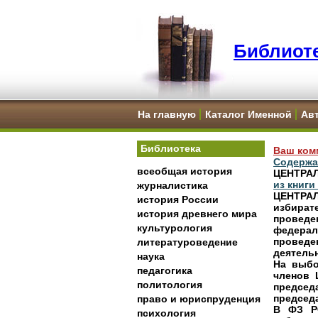
Библиоте
На главную
Каталог Именной
Ав
Библиотека
Ваш ком
Содержа
всеобщая история
ЦЕНТРА
из книг
журналистика
ЦЕНТРА
история России
избира
история древнего мира
провед
культурология
федерал
провед
литературоведение
деятель
наука
На выбо
педагогика
членов 
политология
председ
председ
право и юриспруденция
В ФЗ Р
психология