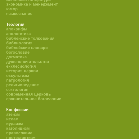
экономика и менеджмент
юмор
языкознание
Теология
апокрифы
апологетика
библейские толкования
библиология
библейские словари
богословие
догматика
душепопечительство
екклесиология
история церкви
оккультизм
патрология
религиоведение
сектология
современная церковь
сравнительное богословие
Конфессии
атеизм
ислам
иудаизм
католицизм
православие
протестантизм