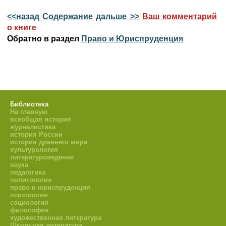
<<назад
Содержание
дальше >>
Ваш комментарий
о книге
Обратно в раздел
Право и Юриспруденция
Библиотека
На главную
всеобщая история
журналистика
история России
история древнего мира
культурология
литературоведение
наука
педагогика
политология
право и юриспруденция
психология
социология
философия
художественная литература
Школьная литература