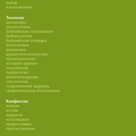
юмор
языкознание
Теология
апокрифы
апологетика
библейские толкования
библиология
библейские словари
богословие
догматика
душепопечительство
екклесиология
история церкви
оккультизм
патрология
религиоведение
сектология
современная церковь
сравнительное богословие
Конфессии
атеизм
ислам
иудаизм
католицизм
православие
протестантизм