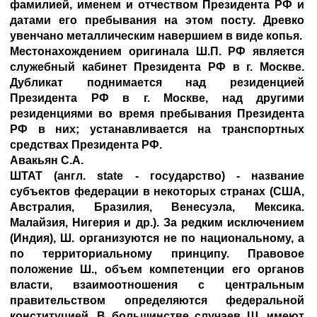
фамилией, именем и отчеством Президента РФ и
датами его пребывания на этом посту. Древко
увенчано металлическим навершием в виде копья.
Местонахождением оригинала Ш.П. РФ является
служебный кабинет Президента РФ в г. Москве.
Дубликат поднимается над резиденцией
Президента РФ в г. Москве, над другими
резиденциями во время пребывания Президента
РФ в них; устанавливается на транспортных
средствах Президента РФ.
Авакьян С.А.
ШТАТ (англ. state - государство) - название
субъектов федерации в некоторых странах (США,
Австралия, Бразилия, Венесуэла, Мексика.
Малайзия, Нигерия и др.). За редким исключением
(Индия), Ш. организуются не по национальному, а
по территориальному принципу. Правовое
положение Ш., объем компетенции его органов
власти, взаимоотношения с центральным
правительством определяются федеральной
конституцией. В большинстве случаев Ш. имеют