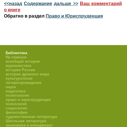
<<назад
Содержание
дальше >>
Ваш комментарий
о книге
Обратно в раздел
Право и Юриспруденция
Библиотека
На главную
всеобщая история
журналистика
история России
история древнего мира
культурология
литературоведение
наука
педагогика
политология
право и юриспруденция
психология
социология
философия
художественная литература
Школьная литература
экономика и менеджмент