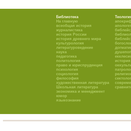
Библиотека
Теологи
На главную
апокри
всеобщая история
апологе
журналистика
библейс
история России
библиол
история древнего мира
библейс
культурология
богосло
литературоведение
догмати
наука
душепоп
педагогика
екклеси
политология
история
право и юриспруденция
оккульт
психология
патроло
социология
религио
философия
сектоло
художественная литература
совреме
Школьная литература
сравнит
экономика и менеджмент
юмор
языкознание