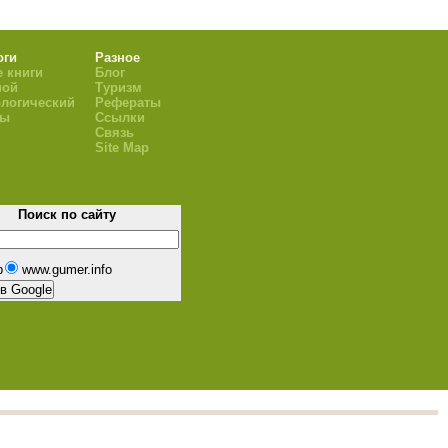
оги
Разное
 книги
Блог
ной
Туризм
логический
Рефераты
ры
Ссылки
Связь
Site Map
Поиск по сайту
b
www.gumer.info