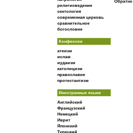
Обратно
религиоведение
сектология
современная церковь
сравнительное
богословие
Конфессии
атеизм
ислам
иудаизм
католицизм
православие
протестантизм
Иностранные языки
Английский
Французский
Немецкий
Иврит
Японский
Турецкий