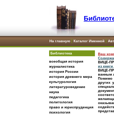
Библиоте
На главную
Каталог Именной
Ав
Библиотека
Ваш ком
Содержа
всеобщая история
ВИЦЕ-П
из книг
журналистика
ВИЦЕ-П
история России
ванным л
история древнего мира
Помимо 
культурология
других 
специал
литературоведение
докуме
наука
соответ
педагогика
желающ
политология
оказыва
содейс
право и юриспруденция
предста
психология