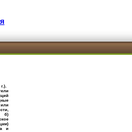
я
.).
тели
кций
дные
 или
сти,
; б)
ское
ам)
та и