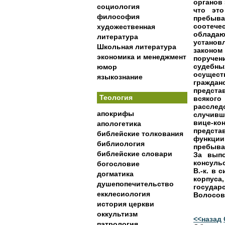
органов 
социология
что это
философия
пребыв
соотече
художественная
обладаю
литература
установ
Школьная литература
законом
экономика и менеджмент
поручен
судебны
юмор
осущес
языкознание
гражда
предста
Теология
всяког
рассле
апокрифы
случивш
вице-ко
апологетика
предста
библейские толкования
функции 
библиология
пребыван
библейские словари
За выпо
консуль
богословие
В.-к. в 
догматика
корпуса
душепопечительство
государс
екклесиология
Волосов
история церкви
оккультизм
<<назад
патрология