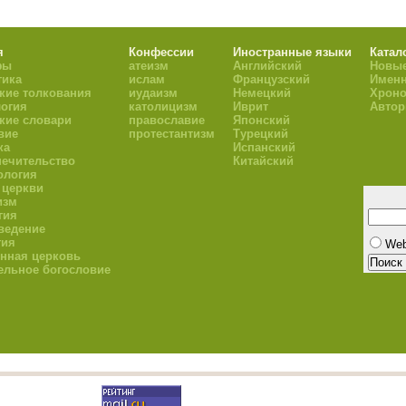
я
Конфессии
Иностранные языки
Катал
фы
атеизм
Английский
Новые
тика
ислам
Французский
Имен
кие толкования
иудаизм
Немецкий
Хроно
огия
католицизм
Иврит
Авто
кие словари
православие
Японский
вие
протестантизм
Турецкий
ка
Испанский
ечительство
Китайский
ология
 церкви
изм
гия
ведение
гия
We
нная церковь
ельное богословие