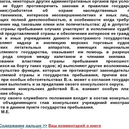
загса, некоторых других административных органов при усло
 не будет противоречить законам и правилам государ
ания;г)заботятся об охране наследственных п
ственников, интересов несовершеннолетних и иных лиц
щих полной дееспособностью, в особенности когда требу
ление над таковыми опеки или попечительства: д) в допуст
 страны пребывания случаях участвуют в исполнении суде
ий представляемой страны и обеспечении интересов ее гражд
х и иных учреждениях данного иностранного государства
твляют надзор и инспекцию морских торговых суд
нских летательных аппаратов, имеющих национальн
вляемого государства, оказывают им помощь в разреш
о рода споров между капитаном и членами экипажа
довании властями страны пребывания происшеств
ихся на борту таких судов; ж) выполняют другие возложенны
нсульство функции. которые не противоречат законодатель
вляемой страны и государства пребывания, причем все
при особых обстоятельствах В.-к. может с согласия государ
ия выполнять и за пределами своего консульского округа.
лнение консульских действий В.-к. взимает особую пла
ские сборы.
силу своего служебного положения входит в состав консульс
, объединяющего глав консульских учреждений иностра
тв в данном пункте государства пребывания.
 М.Е.
Содержание
дальше >>
Ваш комментарий о книге