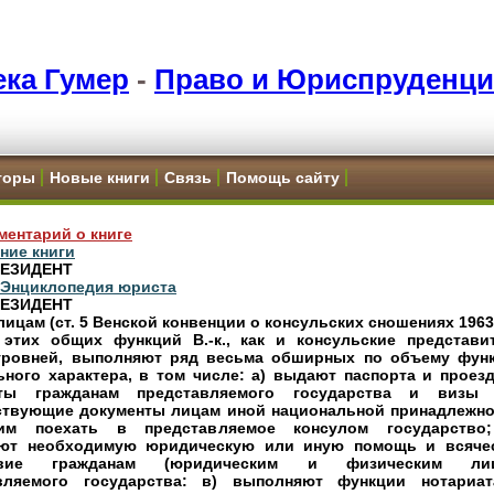
ка Гумер
-
Право и Юриспруденци
торы
Новые книги
Связь
Помощь сайту
ментарий о книге
ние книги
РЕЗИДЕНТ
и Энциклопедия юриста
РЕЗИДЕНТ
ицам (ст. 5 Венской конвенции о консульских сношениях 1963 г
этих общих функций В.-к., как и консульские представи
уровней, выполняют ряд весьма обширных по объему фун
ьного характера, в том числе: а) выдают паспорта и проез
нты гражданам представляемого государства и визы
ствующие документы лицам иной национальной принадлежно
им поехать в представляемое консулом государство
ют необходимую юридическую или иную помощь и всяче
твие гражданам (юридическим и физическим лиц
вляемого государства: в) выполняют функции нотариа