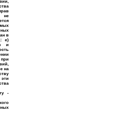
вии,
ства
рав
, не
ется
имых
бных
ан в
: е)
ов и
ость
ении
 при
ий,
е на
ству
 эти
ства
ту -
кого
нных