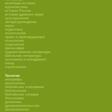
всеобщая история
журналистика
история России
история древнего мира
культурология
литературоведение
наука
педагогика
политология
право и юриспруденция
психология
социология
философия
художественная литература
Школьная литература
экономика и менеджмент
юмор
языкознание
Теология
апокрифы
апологетика
библейские толкования
библиология
библейские словари
богословие
догматика
душепопечительство
екклесиология