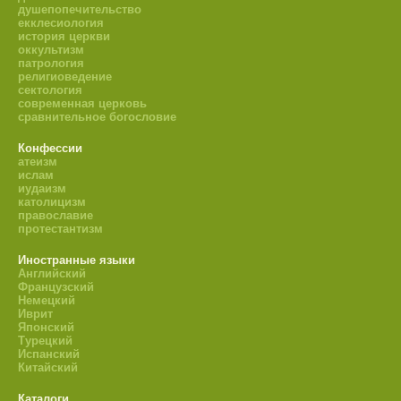
душепопечительство
екклесиология
история церкви
оккультизм
патрология
религиоведение
сектология
современная церковь
сравнительное богословие
Конфессии
атеизм
ислам
иудаизм
католицизм
православие
протестантизм
Иностранные языки
Английский
Французский
Немецкий
Иврит
Японский
Турецкий
Испанский
Китайский
Каталоги