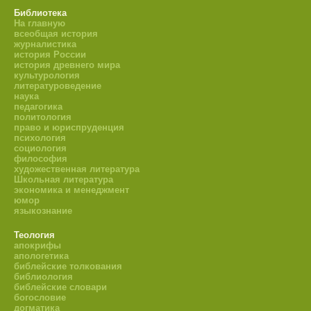
Библиотека
На главную
всеобщая история
журналистика
история России
история древнего мира
культурология
литературоведение
наука
педагогика
политология
право и юриспруденция
психология
социология
философия
художественная литература
Школьная литература
экономика и менеджмент
юмор
языкознание
Теология
апокрифы
апологетика
библейские толкования
библиология
библейские словари
богословие
догматика