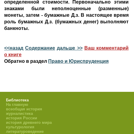
определенной стоимости. Первоначально этими
знаками были неполноценные (разменные)
монеты, затем - бумажные Д.з. В настоящее время
роль бумажных Д.з. (бумажных денег) выполняют
банкноты.
<<назад
Содержание
дальше >>
Ваш комментарий
о книге
Обратно в раздел
Право и Юриспруденция
Библиотека
На главную
всеобщая история
журналистика
история России
история древнего мира
культурология
литературоведение