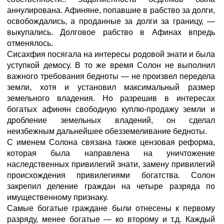
аннулирована. Афиняне, попавшие в рабство за долги,
освобождались, а проданные за долги за границу, —
выкупались. Долговое рабство в Афинах впредь
отменялось.
Сисахфия посягала на интересы родовой знати и была
уступкой демосу. В то же время Солон не выполнил
важного требования бедноты — не произвел передела
земли, хотя и установил максимальный размер
земельного владения. Но разрешив в интересах
богатых афинян свободную куплю-продажу земли и
дробление земельных владений, он сделал
неизбежным дальнейшее обезземеливание бедноты.
С именем Солона связана также цензовая реформа,
которая была направлена на уничтожение
наследственных привилегий знати, замену привилегий
происхождения привилегиями богатства. Солон
закрепил деление граждан на четыре разряда по
имущественному признаку.
Самые богатые граждане были отнесены к первому
разряду, менее богатые — ко второму и т.д. Каждый