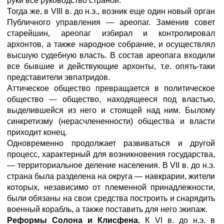
руки все руководство страной.
Тогда же, в VIII в. до н.э., возник еще один новый орган
Публичного управления — ареопаг. Заменив совет
старейшин, ареопаг избирал и контролировал
архонтов, а также народное собрание, и осуществлял
высшую судебную власть. В состав ареопага входили
все бывшие и действующие архонты, т.е. опять-таки
представители эвпатридов.
Аттическое общество превращается в политическое
общество — общество, находящееся под властью,
выделившейся из него и стоящей над ним. Былому
синкретизму (нерасчлененности) общества и власти
приходит конец.
Одновременно продолжает развиваться и другой
процесс, характерный для возникновения государства,
— территориальное деление населения. В VII в. до н.э.
страна была разделена на округа — навкрарии, жители
которых, независимо от племенной принадлежности,
были обязаны на свои средства построить и снарядить
военный корабль, а также поставить для него экипаж.
Реформы Солона и Клисфена.
К VI в. до н.э. в