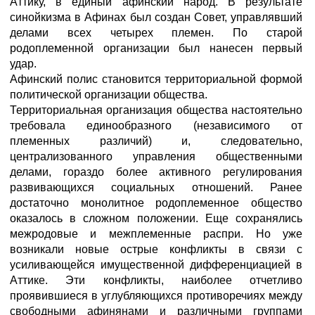
Аттику, в единый афинский народ. В результате
синойкизма в Афинах был создан Совет, управлявший
делами всех четырех племен. По старой
родоплеменной организации был нанесен первый
удар.
Афинский полис становится территориальной формой
политической организации общества.
Территориальная организация общества настоятельно
требовала единообразного (независимого от
племенных различий) и, следовательно,
централизованного управления общественными
делами, гораздо более активного регулирования
развивающихся социальных отношений. Ранее
достаточно монолитное родоплеменное общество
оказалось в сложном положении. Еще сохранялись
межродовые и межплеменные распри. Но уже
возникали новые острые конфликты в связи с
усиливающейся имущественной дифференциацией в
Аттике. Эти конфликты, наиболее отчетливо
проявившиеся в углубляющихся противоречиях между
свободными афинянами и различными группами