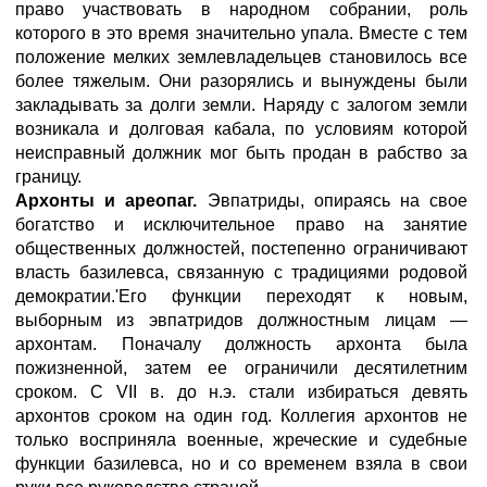
право участвовать в народном собрании, роль
которого в это время значительно упала. Вместе с тем
положение мелких землевладельцев становилось все
более тяжелым. Они разорялись и вынуждены были
закладывать за долги земли. Наряду с залогом земли
возникала и долговая кабала, по условиям которой
неисправный должник мог быть продан в рабство за
границу.
Архонты и ареопаг.
Эвпатриды, опираясь на свое
богатство и исключительное право на занятие
общественных должностей, постепенно ограничивают
власть базилевса, связанную с традициями родовой
демократии.'Его функции переходят к новым,
выборным из эвпатридов должностным лицам —
архонтам. Поначалу должность архонта была
пожизненной, затем ее ограничили десятилетним
сроком. С VII в. до н.э. стали избираться девять
архонтов сроком на один год. Коллегия архонтов не
только восприняла военные, жреческие и судебные
функции базилевса, но и со временем взяла в свои