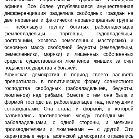
афинян. Все более углублявшаяся имущественная
дифференциация разделила свободных граждан на
две неравные и фактически неравноправные группы
— небольшую группу богатых рабовладельцев
(землевладельцы, торговцы, судовладельцы,
ростовщики, хозяева ремесленных мастерских) и
основную массу свободной бедноты (земледельцы,
ремесленники, моряки) и лишенных собственных
средств существования люмпенов, живших за счет
подачек государства и богачей.
Афинская демократия в период своего расцвета
превратилась в политическую форму совместного
господства свободных (рабовладельцев, бедноты,
люмпенов) над рабами. Вместе с тем она была и
формой господства рабовладельцев над неимущими
согражданами. Она стала и формой, в которой
развивались противоречия между свободными —
рабовладельцами, с одной стороны, и мелкими
производителями и люмпенами — с другой. Эти
характерные черты афинской демократии отразились