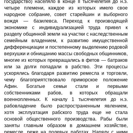
государство) населяло в конце II тысячелетия до н.э.
четыре племени, каждое из которых имело свое
народное собрание, совет старейшин и выборного
вождя — базилевса. Переход к производящей
экономике с индивидуализацией труда привел к
разделу общинной земли на участки с наследственным
семейным владением, к развитию имущественной
дифференциации и постепенному выделению родовой
верхушки и обнищанию массы свободных общинников,
многие из которых превращались в фетов — батраков
или за долги попадали в рабство. Эти процессы
ускорялись благодаря развитию ремесла и торговли,
чему благоприятствовало приморское положение
Афин. Богатые семьи стали и первыми
собственниками рабов, в которых обращали
военнопленных. К началу 1 тысячелетия до н.э.
рабовладение было распространенным явлением,
хотя эксплуатация рабского труда еще не стала
основой общественного производства. Рабы были
заняты главным образом в домашнем хозяйстве,
ремесле, реже на полевых работах. Наряду с ними