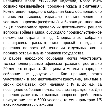
нападение врага, стихийное бедствие) могло быть
созвано чрезвычайное "собрание ужаса и смятения".
Компетенция народного собрания была обширной: оно
принимало законы, издавало постановления по
частным вопросам (псефизмы), избирало должностных
лиц и производило проверку их деятельности, решало
вопросы войны и мира, обсуждало продовольственное
положение страны и т.д. Специальные собрания
посвящались рассмотрению просьб граждан и
решению вопроса об изгнании отдельных лиц в
порядке остракизма из пределов государства.
В работе народного собрания могли участвовать
только полноправные афинские граждане, достигшие
20-летнего возраста. Женщины и метеки в народное
собрание не допускались. Как правило, редко
участвовали в его деятельности крестьяне, занятые в
своих хозяйствах, хотя, начиная с IV в. до н.э., за
посещение собрания полагалось вознаграждение. Для
решения даже самых важных вопросов требовалось
присутствие всего 6000 человек, то есть примерно 1/5
всех полноправных афинян.