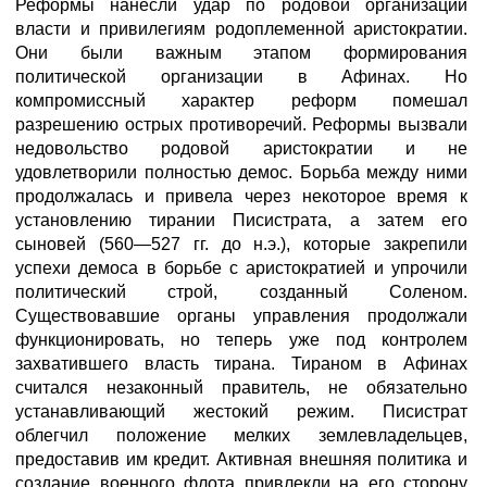
Реформы нанесли удар по родовой организации
власти и привилегиям родоплеменной аристократии.
Они были важным этапом формирования
политической организации в Афинах. Но
компромиссный характер реформ помешал
разрешению острых противоречий. Реформы вызвали
недовольство родовой аристократии и не
удовлетворили полностью демос. Борьба между ними
продолжалась и привела через некоторое время к
установлению тирании Писистрата, а затем его
сыновей (560—527 гг. до н.э.), которые закрепили
успехи демоса в борьбе с аристократией и упрочили
политический строй, созданный Соленом.
Существовавшие органы управления продолжали
функционировать, но теперь уже под контролем
захватившего власть тирана. Тираном в Афинах
считался незаконный правитель, не обязательно
устанавливающий жестокий режим. Писистрат
облегчил положение мелких землевладельцев,
предоставив им кредит. Активная внешняя политика и
создание военного флота привлекли на его сторону