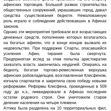
афинских торговцев. Большой размах строительства
общественных сооружений, украшавших город, давал
средства существования бедноте. Немаловажную
роль играло и соблюдение действовавших в Афинах
законов.
Однако эти мероприятия требовали все возрастающих
денежных средств, пополнение которых возлагалось
на богатых афинян, что в конце концов вызвало их
недовольство. При поддержке Спарты, опасавшейся
усиления Афин, тирания была свергнута.
Предпринятая вслед за этим попытка аристократии
захватить власть закончилась неудачей. Опираясь на
бедноту, богатая торгово-ремесленная верхушка
афинских рабовладельцев, возглавленная Клисфеном,
изгнала спартиатов и закрепила свою победу новыми
реформами. Реформы Клисфена, проведенные в 509
году до н.э., ликвидировали в Афинах последние
остатки родового строя. Они уничтожили старое
деление населения на четыре племени.
Аттика была разделена на 10 территориальных фил,