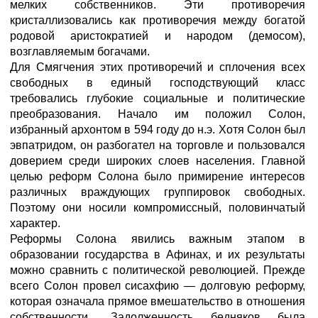
мелких собственников. Эти противоречия
кристаллизовались как противоречия между богатой
родовой аристократией и народом (демосом),
возглавляемым богачами.
Для Смягчения этих противоречий и сплочения всех
свободных в единый господствующий класс
требовались глубокие социальные и политические
преобразования. Начало им положил Солон,
избранный архонтом в 594 году до н.э. Хотя Солон был
эвпатридом, он разбогател на торговле и пользовался
доверием среди широких слоев населения. Главной
целью реформ Солона было примирение интересов
различных враждующих группировок свободных.
Поэтому они носили компромиссный, половинчатый
характер.
Реформы Солона явились важным этапом в
образовании государства в Афинах, и их результаты
можно сравнить с политической революцией. Прежде
всего Солон провел сисахфию — долговую реформу,
которая означала прямое вмешательство в отношения
собственности.. Задолженность бедняков была