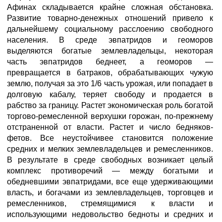
Афинах складывается крайне сложная обстановка.
Развитие товарно-денежных отношений привело к
дальнейшему социальному расслоению свободного
населения. В среде эвпатридов и геоморов
выделяются богатые землевладельцы, некоторая
часть эвпатридов беднеет, а геоморов —
превращается в батраков, обрабатывающих чужую
землю, получая за это 1/6 часть урожая, или попадает в
долговую кабалу, теряет свободу и продается в
рабство за границу. Растет экономическая роль богатой
торгово-ремесленной верхушки горожан, по-прежнему
отстраненной от власти. Растет и число бедняков-
фетов. Все неустойчивее становится положение
средних и мелких землевладельцев и ремесленников.
В результате в среде свободных возникает целый
комплекс противоречий — между богатыми и
обедневшими эвпатридами, все еще удерживающими
власть, и богачами из землевладельцев, торговцев и
ремесленников, стремящимися к власти и
использующими недовольство бедноты и средних и