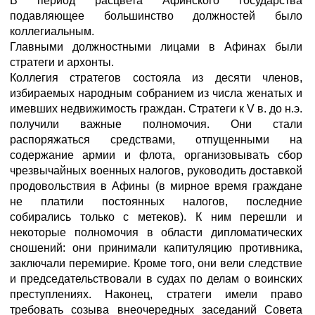
В период расцвета Афинского государства
подавляющее большинство должностей было
коллегиальным.
Главными должностными лицами в Афинах были
стратеги и архонты.
Коллегия стратегов состояла из десяти членов,
избираемых народным собранием из числа женатых и
имевших недвижимость граждан. Стратеги к V в. до н.э.
получили важные полномочия. Они стали
распоряжаться средствами, отпущенными на
содержание армии и флота, организовывать сбор
чрезвычайных военных налогов, руководить доставкой
продовольствия в Афины (в мирное время граждане
не платили постоянных налогов, последние
собирались только с метеков). К ним перешли и
некоторые полномочия в области дипломатических
сношений: они принимали капитуляцию противника,
заключали перемирие. Кроме того, они вели следствие
и председательствовали в судах по делам о воинских
преступлениях. Наконец, стратеги имели право
требовать созыва внеочередных заседаний Совета