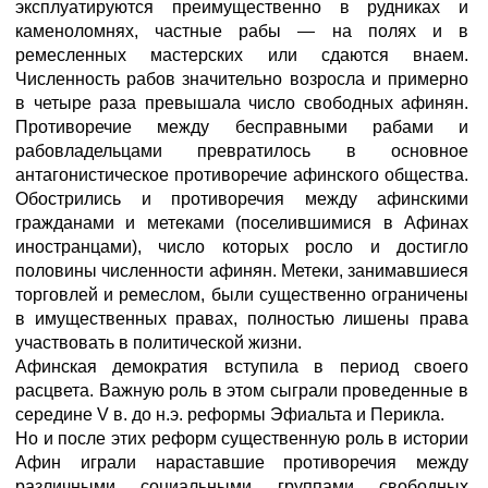
эксплуатируются преимущественно в рудниках и
каменоломнях, частные рабы — на полях и в
ремесленных мастерских или сдаются внаем.
Численность рабов значительно возросла и примерно
в четыре раза превышала число свободных афинян.
Противоречие между бесправными рабами и
рабовладельцами превратилось в основное
антагонистическое противоречие афинского общества.
Обострились и противоречия между афинскими
гражданами и метеками (поселившимися в Афинах
иностранцами), число которых росло и достигло
половины численности афинян. Метеки, занимавшиеся
торговлей и ремеслом, были существенно ограничены
в имущественных правах, полностью лишены права
участвовать в политической жизни.
Афинская демократия вступила в период своего
расцвета. Важную роль в этом сыграли проведенные в
середине V в. до н.э. реформы Эфиальта и Перикла.
Но и после этих реформ существенную роль в истории
Афин играли нараставшие противоречия между
различными социальными группами свободных