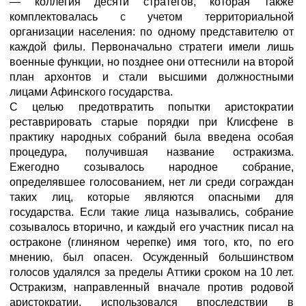
— коллегия десяти стратегов, которая также
комплектовалась с учетом территориальной
организации населения: по одному представителю от
каждой филы. Первоначально стратеги имели лишь
военные функции, но позднее они оттеснили на второй
план архонтов и стали высшими должностными
лицами Афинского государства.
С целью предотвратить попытки аристократии
реставрировать старые порядки при Клисфене в
практику народных собраний была введена особая
процедура, получившая название остракизма.
Ежегодно созывалось народное собрание,
определявшее голосованием, нет ли среди сограждан
таких лиц, которые являются опасными для
государства. Если такие лица назывались, собрание
созывалось вторично, и каждый его участник писал на
остраконе (глиняном черепке) имя того, кто, по его
мнению, был опасен. Осужденный большинством
голосов удалялся за пределы Аттики сроком на 10 лет.
Остракизм, направленный вначале против родовой
аристократии, использовался впоследствии в