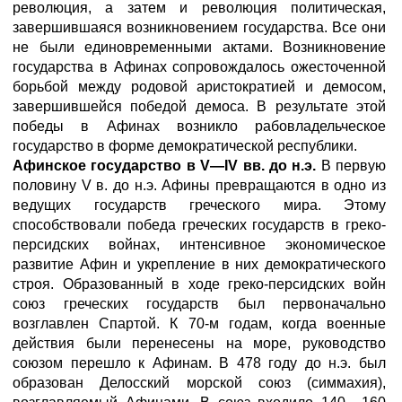
революция, а затем и революция политическая,
завершившаяся возникновением государства. Все они
не были единовременными актами. Возникновение
государства в Афинах сопровождалось ожесточенной
борьбой между родовой аристократией и демосом,
завершившейся победой демоса. В результате этой
победы в Афинах возникло рабовладельческое
государство в форме демократической республики.
Афинское государство в V—IV вв. до н.э.
В первую
половину V в. до н.э. Афины превращаются в одно из
ведущих государств греческого мира. Этому
способствовали победа греческих государств в греко-
персидских войнах, интенсивное экономическое
развитие Афин и укрепление в них демократического
строя. Образованный в ходе греко-персидских войн
союз греческих государств был первоначально
возглавлен Спартой. К 70-м годам, когда военные
действия были перенесены на море, руководство
союзом перешло к Афинам. В 478 году до н.э. был
образован Делосский морской союз (симмахия),