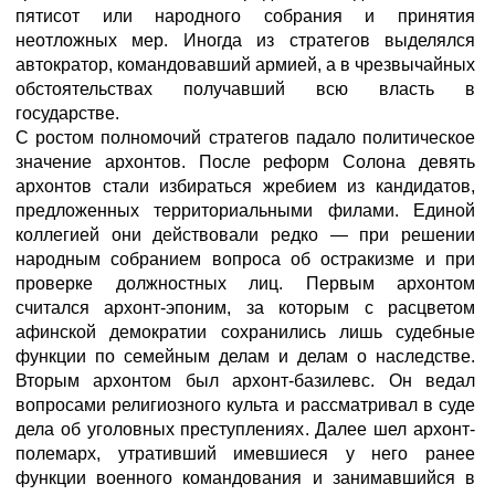
пятисот или народного собрания и принятия
неотложных мер. Иногда из стратегов выделялся
автократор, командовавший армией, а в чрезвычайных
обстоятельствах получавший всю власть в
государстве.
С ростом полномочий стратегов падало политическое
значение архонтов. После реформ Солона девять
архонтов стали избираться жребием из кандидатов,
предложенных территориальными филами. Единой
коллегией они действовали редко — при решении
народным собранием вопроса об остракизме и при
проверке должностных лиц. Первым архонтом
считался архонт-эпоним, за которым с расцветом
афинской демократии сохранились лишь судебные
функции по семейным делам и делам о наследстве.
Вторым архонтом был архонт-базилевс. Он ведал
вопросами религиозного культа и рассматривал в суде
дела об уголовных преступлениях. Далее шел архонт-
полемарх, утративший имевшиеся у него ранее
функции военного командования и занимавшийся в