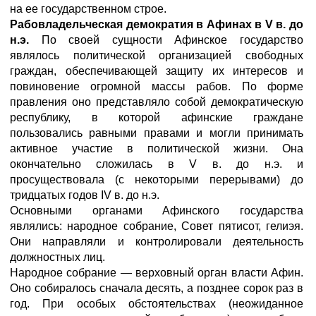
на ее государственном строе.
Рабовладельческая демократия в Афинах в V в. до
н.э.
По своей сущности Афинское государство
являлось политической организацией свободных
граждан, обеспечивающей защиту их интересов и
повиновение огромной массы рабов. По форме
правления оно представляло собой демократическую
республику, в которой афинские граждане
пользовались равными правами и могли принимать
активное участие в политической жизни. Она
окончательно сложилась в V в. до н.э. и
просуществовала (с некоторыми перерывами) до
тридцатых годов IV в. до н.э.
Основными органами Афинского государства
являлись: народное собрание, Совет пятисот, гелиэя.
Они направляли и контролировали деятельность
должностных лиц.
Народное собрание — верховный орган власти Афин.
Оно собиралось сначала десять, а позднее сорок раз в
год. При особых обстоятельствах (неожиданное