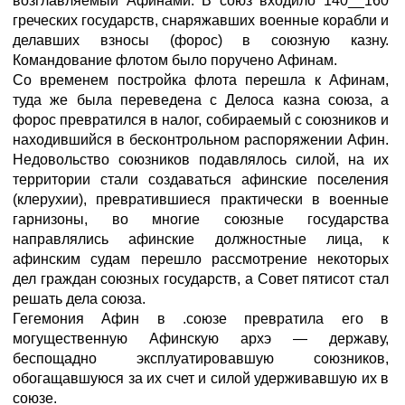
возглавляемый Афинами. В союз входило 140__160
греческих государств, снаряжавших военные корабли и
делавших взносы (форос) в союзную казну.
Командование флотом было поручено Афинам.
Со временем постройка флота перешла к Афинам,
туда же была переведена с Делоса казна союза, а
форос превратился в налог, собираемый с союзников и
находившийся в бесконтрольном распоряжении Афин.
Недовольство союзников подавлялось силой, на их
территории стали создаваться афинские поселения
(клерухии), превратившиеся практически в военные
гарнизоны, во многие союзные государства
направлялись афинские должностные лица, к
афинским судам перешло рассмотрение некоторых
дел граждан союзных государств, а Совет пятисот стал
решать дела союза.
Гегемония Афин в .союзе превратила его в
могущественную Афинскую архэ — державу,
беспощадно эксплуатировавшую союзников,
обогащавшуюся за их счет и силой удерживавшую их в
союзе.