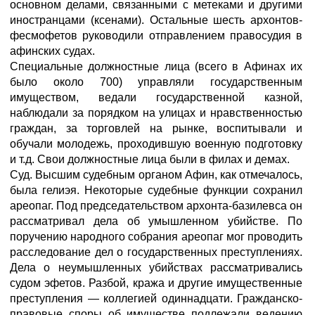
основном делами, связанными с метеками и другими
иностранцами (ксенами). Остальные шесть архонтов-
фесмофетов руководили отправлением правосудия в
афинских судах.
Специальные должностные лица (всего в Афинах их
было около 700) управляли государственным
имуществом, ведали государственной казной,
наблюдали за порядком на улицах и нравственностью
граждан, за торговлей на рынке, воспитывали и
обучали молодежь, проходившую военную подготовку
и т.д. Свои должностные лица были в филах и демах.
Суд. Высшим судебным органом Афин, как отмечалось,
была гелиэя. Некоторые судебные функции сохранил
ареопаг. Под председательством архонта-базилевса он
рассматривал дела об умышленном убийстве. По
поручению народного собрания ареопаг мог проводить
расследование дел о государственных преступлениях.
Дела о неумышленных убийствах рассматривались
судом эфетов. Разбой, кража и другие имущественные
преступления — коллегией одиннадцати. Гражданско-
правовые споры об имуществе подлежали ведению