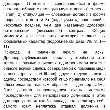
договоров: 1) nexum — совершавшийся в форме
сложного обряда с помощью меди и весов (per aes et
libram); 2) стипуляция — словесный договор в форме
вопроса и ответа и 3) (надо думать, появившийся
несколько позднее, чем два названных договора)
литтеральный (письменный) контракт. Общим
моментом для всех этих категорий являлся их
формальный характер (подробнее см. разд. VII, гл. 1—
11).
Природа и значение nexum не ясны.
Древнереспубликанские юристы употребляли этот
термин в разных значениях; одни понимали nexum в
смысле всякой сделки, совершаемой с помощью меди
и весов (per aes et libram); другие видели в nexum
сделку, посредством которой лицо принимало на себя
обязательство, главным образом — договор займа.
Этот договор сопровождался очень тяжелыми
последствиями для неисправного должника; в этом
договоре должник как бы закладывал кредитору себя
самого; факт неплатежа отдавал должника в