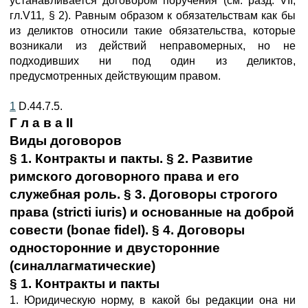
устанавливается договором поручения (см. разд. VII,
гл.V11
,
§ 2). Равным образом к обязательствам как бы
из деликтов относили такие обязательства, которые
возникали из действий неправомерных, но не
подходивших ни под один из деликтов,
предусмотренных действующим правом.
1
D.44.7.5.
Г л а в а II
Виды договоров
§ 1. Контракты и пакты. § 2. Развитие
римского договорного права и его
служебная роль. § 3. Договоры строгого
права (stricti iuris) и основанные на доброй
совести (bonae fidel). § 4. Договоры
односторонние и двусторонние
(синаллагматические)
§ 1. Контракты и пакты
1. Юридическую норму, в какой бы редакции она ни