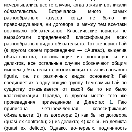
исчерпывались все те случаи, когда в жизни возникали
обязательства. Встречалось много самых
разнообразных казусов, когда не было ни
правонарушения, ни договора, а между тем все-таки
возникало обязательство. Классические юристы не
выработали определенной классификации всех
разнообразных видов обязательств. Тот же юрист Гай
(в другом своем произведении — «Aurea»), выделив
обязательства, возникающие из договоров и из
деликтов, все остальные случаи обозначают общим
именем ,обязательств, возникающих ex variis causarum
figuris, т.е. из различных видов оснований; Гай
соединяет их в одну общую группу. Тем самым Гай по
существу отказывается от какой бы то ни было
классификации. Правда, в другом месте того же
произведения, приведенном в Дигестах
1
, Гаю
приписана четырехчленная классификация
обязательств: 1) из договора; 2) как бы из договора
(quasi ex contractu); 3) из деликта; 4) как бы из деликта
(quasi ex delicto). Однако, во-первых, подлинность