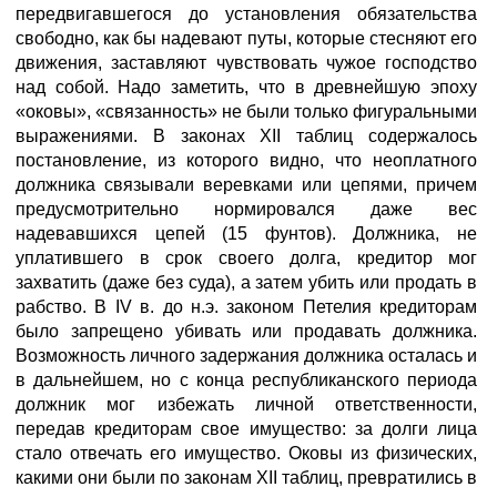
передвигавшегося до установления обязательства
свободно, как бы надевают путы, которые стесняют его
движения, заставляют чувствовать чужое господство
над собой. Надо заметить, что в древнейшую эпоху
«оковы», «связанность» не были только фигуральными
выражениями. В законах XII таблиц содержалось
постановление, из которого видно, что неоплатного
должника связывали веревками или цепями, причем
предусмотрительно нормировался даже вес
надевавшихся цепей (15 фунтов). Должника, не
уплатившего в срок своего долга, кредитор мог
захватить (даже без суда), а затем убить или продать в
рабство. В IV в. до н.э. законом Петелия кредиторам
было запрещено убивать или продавать должника.
Возможность личного задержания должника осталась и
в дальнейшем, но с конца республиканского периода
должник мог избежать личной ответственности,
передав кредиторам свое имущество: за долги лица
стало отвечать его имущество. Оковы из физических,
какими они были по законам XII таблиц, превратились в