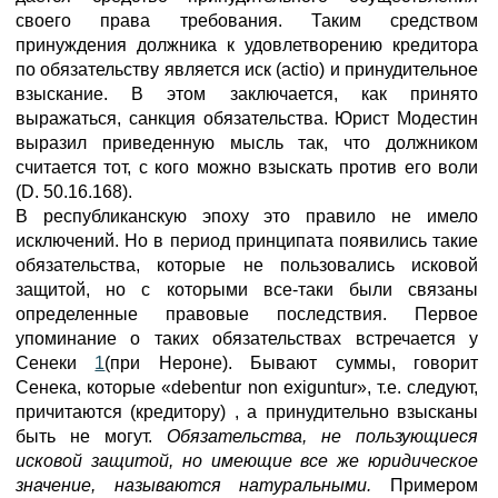
своего права требования. Таким средством
принуждения должника к удовлетворению кредитора
по обязательству является иск (actio) и принудительное
взыскание. В этом заключается, как принято
выражаться, санкция обязательства. Юрист Модестин
выразил приведенную мысль так, что должником
считается тот, с кого можно взыскать против его воли
(D. 50.16.168).
В республиканскую эпоху это правило не имело
исключений. Но в период принципата появились такие
обязательства, которые не пользовались исковой
защитой, но с которыми все-таки были связаны
определенные правовые последствия. Первое
упоминание о таких обязательствах встречается у
Сенеки
1
(при Нероне). Бывают суммы, говорит
Сенека, которые «debentur non exiguntur», т.е. следуют,
причитаются (кредитору) , а принудительно взысканы
быть не могут.
Обязательства, не пользующиеся
исковой защитой, но имеющие все же юридическое
значение, называются натуральными.
Примером