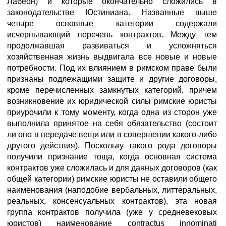
Лабеон) и которые окончательно сложились в
законодательстве Юстиниана. Названные выше
четыре основные категории содержали
исчерпывающий перечень контрактов. Между тем
продолжавшая развиваться и усложняться
хозяйственная жизнь выдвигала все новые и новые
потребности. Под их влиянием в римском праве были
признаны подлежащими защите и другие договоры,
кроме перечисленных замкнутых категорий, причем
возникновение их юридической силы римские юристы
приурочили к тому моменту, когда одна из сторон уже
выполнила принятое на себя обязательство (состоит
ли оно в передаче вещи или в совершении какого-либо
другого действия). Поскольку такого рода договоры
получили признание тоща, когда основная система
контрактов уже сложилась и для данных договоров (как
общей категории) римские юристы не оставили общего
наименования (наподобие вербальных, литтеральных,
реальных, консенсуальных контрактов), эта новая
группа контрактов получила (уже у средневековых
юристов) наименование contractus innominati