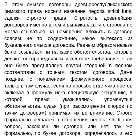
В этом смысле договоры древнереспубликанского
римского права носили название negotia stricti iuris,
сделки строгого права. Строгость древнейших
договоров именно в том и выражалась, что сторона не
могла ссылаться на намерение вложить в договор
совсем не то содержание, какое вытекало из
буквального смысла договора. Равным образом нельзя
было ссылаться ни на какие обстоятельства, которые
делают несправедливым известное требование, если
оно было предъявлено другой стороной в полном
соответствии с точным текстом договора. Даже
позднее, с появлением формулярного процесса,
только в том случае, если по просьбе ответчика претор
включал в формулу иска специальную эксцепцию, в
которой прямо указывались упомянутые
обстоятельства, судья (при рассмотрении споров по
таким договорам) принимал их во внимание. Строго
формально решался в отношении negotia stricti iuris
вопрос, заключен ли договор или нет; так же
формально, по букве договора, определялось и его