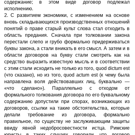
содержание; в этом виде договор подлежал
исполнению.
2. С развитием экономики, с изменением на основе
вновь складывающихся производственных отношений
понятий о праве старый культ слова стал отходить в
область предания. Сначала при толковании закона
перестали слепо и грубо формально придерживаться
буквы закона, а стали вникать в его смысл. А затем и в
области договоров на букву стали смотреть как на
средство выразить известную мысль и в соответствии
с этим стали исходить не только из того, quod dictum est
(что сказано), но из того, quod actum est (к чему была
направлена воля действовавших лиц, буквально —
«что сделано»). Параллельно с отходом от
формального толкования договора по его буквальному
содержанию допустили при спорах, возникающих из
договоров, ссылки на такие обстоятельства, которые
делали требование из договора, формально
правильное, по существу не заслуживающим защиты
ввиду явной недобросовестности истца. Римские
юристы в таких случаях говорили, что договор