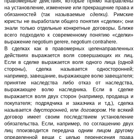
правомерные действия, которые прямо направлены
на установление, изменение или прекращение права и
обязанностей (так называемые
сделки).
Римские
юристы не выработали общего понятия «сделки»; они
знали только отдельные конкретные договоры. Ближе
всего подходило к современному понятию «сделки»
выражение negotium gerere, negotium contrahere.
В сделках как в правомерных целенаправленных
действиях выражается воля совершающих их лиц.
Если в сделке выражается воля одного лица (одной
стороны), сделка называется односторонней;
например, завещание, выражающее волю завещателя;
принятие наследства либо отказ от наследства,
выражающее волю наследника. Если в сделке
выражается воля двух сторон (например, продавца и
покупателя; подрядчика и заказчика и т.д.), сделка
называется
двусторонней,
или
договором.
Не всякий
договор имеет своим последствием установление
обязательства. Если, например, по соглашению двух
лиц ппоизводится передача одним лицом другому
определенной вещи с целью перенесения права