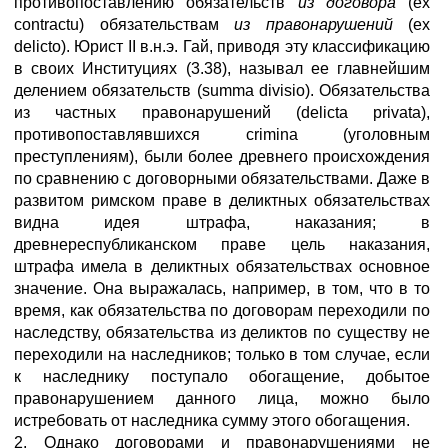
противопоставлению обязательств
из договора
(ex
contractu) обязательствам
из правонарушений
(ex
delicto). Юрист II в.н.э. Гай, приводя эту классификацию
в своих Институциях (3.38), называл ее главнейшим
делением обязательств (summa divisio). Обязательства
из частных правонарушений (delicta privata),
противопоставлявшихся crimina (уголовным
преступлениям), были более древнего происхождения
по сравнению с договорными обязательствами. Даже в
развитом римском праве в деликтных обязательствах
видна идея штрафа, наказания; в
древнереспубликанском праве цель наказания,
штрафа имела в деликтных обязательствах основное
значение. Она выражалась, например, в том, что в то
время, как обязательства по договорам переходили по
наследству, обязательства из деликтов по существу не
переходили на наследников; только в том случае, если
к наследнику поступало обогащение, добытое
правонарушением данного лица, можно было
истребовать от наследника сумму этого обогащения.
2. Однако договорами и правонарушениями не