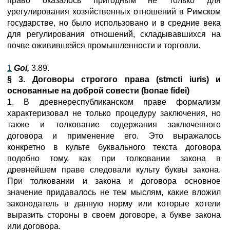
право оказалось пригодным не только для
урегулирования хозяйственных отношений в Римском
государстве, но было использовано и в средние века
для регулирования отношений, складывавшихся на
почве оживившейся промышленности и торговли.
1
Goi
,
3.89.
§ 3. Договоры строгого права (
stmcti
iuris
) и
основанные на доброй совести (
bonae
fidei
)
1. В древнереспубликанском праве формализм
характеризовал не только процедуру заключения, но
также и толкование содержания заключенного
договора и применение его. Это выражалось
конкретно в культе буквального текста договора
подобно тому, как при толковании закона в
древнейшем праве следовали культу буквы закона.
При толковании и закона и договора основное
значение придавалось не тем мыслям, какие вложил
законодатель в данную норму или которые хотели
выразить стороны в своем договоре, а букве закона
или договора.