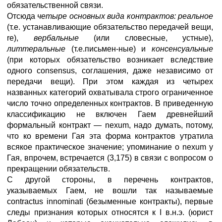
обязательственной связи.
Отсюда
четыре основных вида контрактов: реальное
(т.е. устанавливающие обязательство передачей вещи,
re),
вербальные
(или словесные, устные),
литтеральные
(т.е.письмен-ные) и
консенсуальные
(при которых обязательство возникает вследствие
одного consensus, соглашения, даже независимо от
передачи вещи). При этом каждая из четырех
названных категорий охватывала строго ограниченное
число точно определенных контрактов. В приведенную
классификацию не включен Гаем древнейший
формальный контракт — nexum, надо думать, потому,
что ко времени Гая эта форма контрактов утратила
всякое практическое значение; упоминание о nexum у
Гая, впрочем, встречается (3,175) в связи с вопросом о
прекращении обязательств.
С другой стороны, в перечень контрактов,
указываемых Гаем, не вошли так называемые
contractus innominati (безыменные контракты), первые
следы признания которых относятся к I в.н.э. (юрист