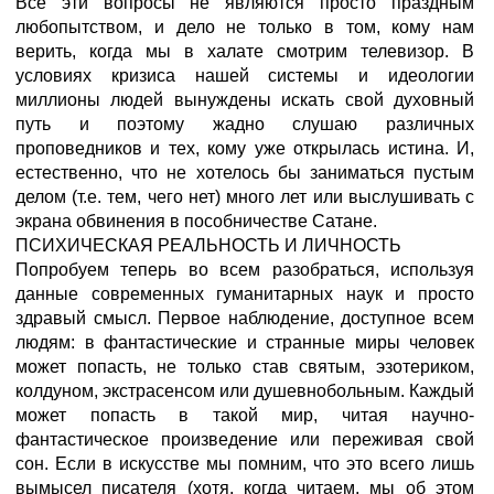
Все эти вопросы не являются просто праздным
любопытством, и дело не только в том, кому нам
верить, когда мы в халате смотрим телевизор. В
условиях кризиса нашей системы и идеологии
миллионы людей вынуждены искать свой духовный
путь и поэтому жадно слушаю различных
проповедников и тех, кому уже открылась истина. И,
естественно, что не хотелось бы заниматься пустым
делом (т.е. тем, чего нет) много лет или выслушивать с
экрана обвинения в пособничестве Сатане.
ПСИХИЧЕСКАЯ РЕАЛЬНОСТЬ И ЛИЧНОСТЬ
Попробуем теперь во всем разобраться, используя
данные современных гуманитарных наук и просто
здравый смысл. Первое наблюдение, доступное всем
людям: в фантастические и странные миры человек
может попасть, не только став святым, эзотериком,
колдуном, экстрасенсом или душевнобольным. Каждый
может попасть в такой мир, читая научно-
фантастическое произведение или переживая свой
сон. Если в искусстве мы помним, что это всего лишь
вымысел писателя (хотя, когда читаем, мы об этом