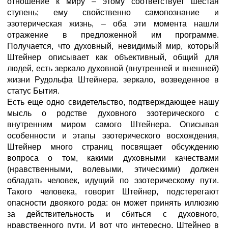
отношение к миру – этому соответствует шестая
ступень; ему свойственно самопознание и
эзотерическая жизнь, – оба эти момента нашли
отражение в предложенной им программе.
Получается, что духовный, невидимый мир, который
Штейнер описывает как объективный, общий для
людей, есть зеркало духовной (внутренней и внешней)
жизни Рудольфа Штейнера. зеркало, возведенное в
статус Бытия.
Есть еще одно свидетельство, подтверждающее нашу
мысль о родстве духовного эзотерического с
внутренним миром самого Штейнера. Описывая
особенности и этапы эзотерического восхождения,
Штейнер много страниц посвящает обсуждению
вопроса о том, какими духовными качествами
(нравственными, волевыми, этическими) должен
обладать человек, идущий по эзотерическому пути.
Такого человека, говорит Штейнер, подстерегают
опасности двоякого рода: он может принять иллюзию
за действительность и сбиться с духовного,
нравственного пути. И вот что интересно, Штейнер в