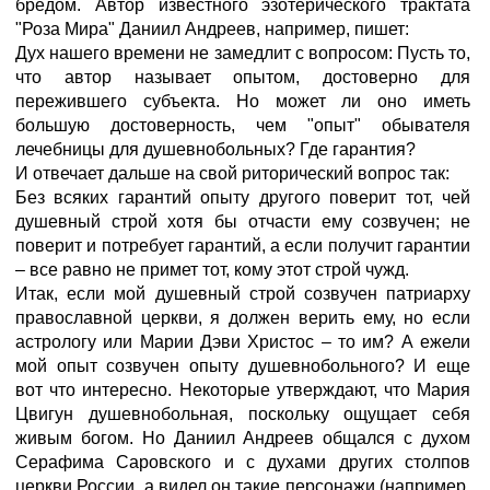
бредом. Автор известного эзотерического трактата
"Роза Мира" Даниил Андреев, например, пишет:
Дух нашего времени не замедлит с вопросом: Пусть то,
что автор называет опытом, достоверно для
пережившего субъекта. Но может ли оно иметь
большую достоверность, чем "опыт" обывателя
лечебницы для душевнобольных? Где гарантия?
И отвечает дальше на свой риторический вопрос так:
Без всяких гарантий опыту другого поверит тот, чей
душевный строй хотя бы отчасти ему созвучен; не
поверит и потребует гарантий, а если получит гарантии
– все равно не примет тот, кому этот строй чужд.
Итак, если мой душевный строй созвучен патриарху
православной церкви, я должен верить ему, но если
астрологу или Марии Дэви Христос – то им? А ежели
мой опыт созвучен опыту душевнобольного? И еще
вот что интересно. Некоторые утверждают, что Мария
Цвигун душевнобольная, поскольку ощущает себя
живым богом. Но Даниил Андреев общался с духом
Серафима Саровского и с духами других столпов
церкви России, а видел он такие персонажи (например,