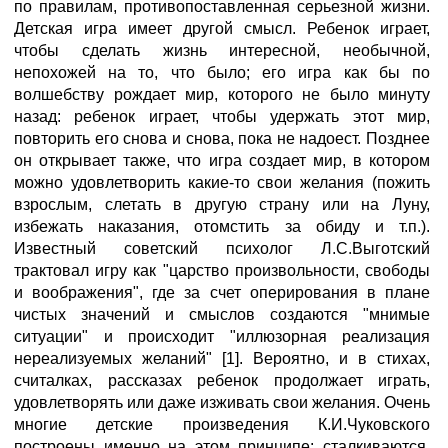
по правилам, противопоставленная серьезной жизни.
Детская игра имеет другой смысл. Ребенок играет,
чтобы сделать жизнь интересной, необычной,
непохожей на то, что было; его игра как бы по
волшебству рождает мир, которого не было минуту
назад: ребенок играет, чтобы удержать этот мир,
повторить его снова и снова, пока не надоест. Позднее
он открывает также, что игра создает мир, в котором
можно удовлетворить какие-то свои желания (пожить
взрослым, слетать в другую страну или на Луну,
избежать наказания, отомстить за обиду и т.п.).
Известный советский психолог Л.С.Выготский
трактовал игру как "царство произвольности, свободы
и воображения", где за счет оперирования в плане
чистых значений и смыслов создаются "мнимые
ситуации" и происходит "иллюзорная реализация
нереализуемых желаний" [1]. Вероятно, и в стихах,
считалках, рассказах ребенок продолжает играть,
удовлетворять или даже изживать свои желания. Очень
многие детские произведения К.И.Чуковского
построены именно на этом принципе: сталкиваются,