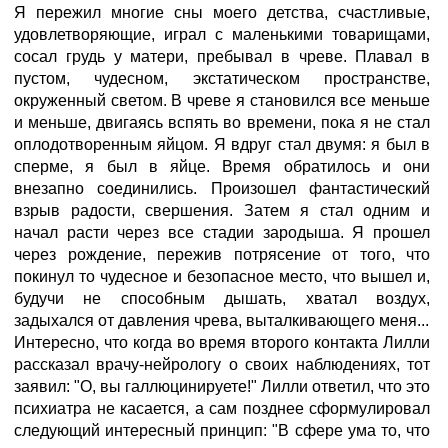
Я пережил многие сны моего детства, счастливые,
удовлетворяющие, играл с маленькими товарищами,
сосал грудь у матери, пребывал в чреве. Плавал в
пустом, чудесном, экстатическом пространстве,
окруженный светом. В чреве я становился все меньше
и меньше, двигаясь вспять во времени, пока я не стал
оплодотворенным яйцом. Я вдруг стал двумя: я был в
сперме, я был в яйце. Время обратилось и они
внезапно соединились. Произошел фантастический
взрыв радости, свершения. Затем я стал одним и
начал расти через все стадии зародыша. Я прошел
через рождение, пережив потрясение от того, что
покинул то чудесное и безопасное место, что вышел и,
будучи не способным дышать, хватал воздух,
задыхался от давления чрева, выталкивающего меня...
Интересно, что когда во время второго контакта Лилли
рассказал врачу-нейрологу о своих наблюдениях, тот
заявил: "О, вы галлюцинируете!" Лилли ответил, что это
психиатра не касается, а сам позднее сформулировал
следующий интересный принцип: "В сфере ума то, что