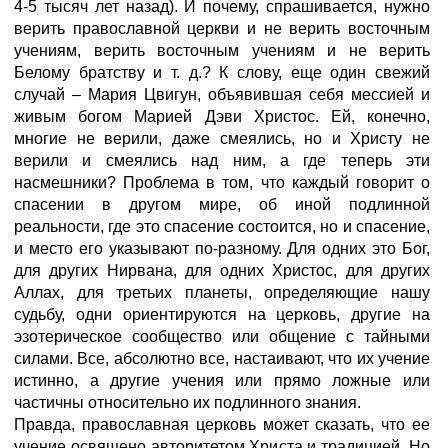
4-5 тысяч лет назад). И почему, спрашивается, нужно
верить православной церкви и не верить восточным
учениям, верить восточным учениям и не верить
Белому братству и т. д.? К слову, еще один свежий
случай – Мария Цвигун, объявившая себя мессией и
живым богом Марией Дэви Христос. Ей, конечно,
многие не верили, даже смеялись, но и Христу не
верили и смеялись над ним, а где теперь эти
насмешники? Проблема в том, что каждый говорит о
спасении в другом мире, об иной подлинной
реальности, где это спасение состоится, но и спасение,
и место его указывают по-разному. Для одних это Бог,
для других Нирвана, для одних Христос, для других
Аллах, для третьих планеты, определяющие нашу
судьбу, одни ориентируются на церковь, другие на
эзотерическое сообщество или общение с тайными
силами. Все, абсолютно все, настаивают, что их учение
истинно, а другие учения или прямо ложные или
частичны относительно их подлинного знания.
Правда, православная церковь может сказать, что ее
учение освящено авторитетом Христа и традицией. Но