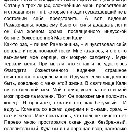
Сатану в трех лицах, сложнейшие миры просветления
и страдания и т. п.), которые ни один сумасшедший не в
состоянии себе представить. А вот видения
Рамакришны, когда ему было от силы двадцать лет и
он был жрецом храма, посвященного индусской
богине, божественной Матери Кали:
Как-то раз, – пишет Рамакришна, – я чувствовал себя
во власти невыносимой тоски. Мне казалось, что кто-то
выжимает мое сердце, как мокрую салфетку... Муки
терзали меня. При мысли, что я так и не удостоюсь
благодати божественного видения, страшное
неистовство овладело мною. Я думал, если так должно
быть, довольно с меня этой жизни. В святилище Кали
висел большой меч. Мой взгляд упал на него и мой
мозг пронзила молния. "Вот. Он поможет мне положить
конец". Я бросился, схватил его, как безумный... И
вдруг... Комната со всеми дверями и окнами, храм, –
все исчезло. Мне показалось, что больше ничего нет.
Передо мною простирался океан духа, безбрежный,
ослепительный. Куда бы я ни обращал взор, насколько