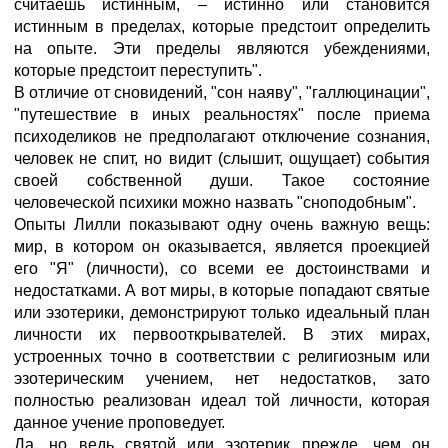
считаешь истинным, – истинно или становится
истинным в пределах, которые предстоит определить
на опыте. Эти пределы являются убеждениями,
которые предстоит переступить".
В отличие от сновидений, "сон наяву", "галлюцинации",
"путешествие в иных реальностях" после приема
психоделиков не предполагают отключение сознания,
человек не спит, но видит (слышит, ощущает) события
своей собственной души. Такое состояние
человеческой психики можно назвать "сноподобным".
Опыты Лилли показывают одну очень важную вещь:
мир, в котором он оказывается, является проекцией
его "Я" (личности), со всеми ее достоинствами и
недостатками. А вот миры, в которые попадают святые
или эзотерики, демонстрируют только идеальный план
личности их первооткрывателей. В этих мирах,
устроенных точно в соответствии с религиозным или
эзотерическим учением, нет недостатков, зато
полностью реализован идеал той личности, которая
данное учение проповедует.
Да, но ведь святой или эзотерик прежде, чем он