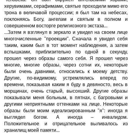
херувимами, серафимами, святые проходили мимо его
трона в величавой процессии; я был там на небесах,
поклоняясь Богу, ангелам и святым в полном и
совершенном восторге религиозного экстаза...
...Затем я взглянул в зеркало и увидел на своем лице
многочисленные "проекции". Сначала я увидел себя
таким, каким был в тот момент наблюдения, а затем
вспышками, приблизительно по одной в секунду,
прошел через образы самого себя. Я прошел через
многие, многие образы, через сотни их, некоторые
были очень давними, относились к моему детству.
Другие, по-видимому, устремлялись вперед по
времени, показывая каким я буду в девяносто, весь в
морщинах, очень старый, высохший. Другие образы
показывали меня больным, в пятнах, с багровыми и
другими неприятными оттенками на лице. Некоторые
образы были моим идеализированным "я": иногда я
выглядел богом. А иногда – инвалидом.
Положительное и отрицательное выливалось из
хранилищ моей памяти...