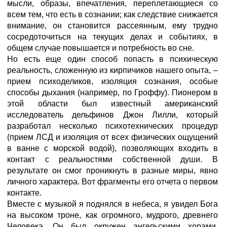
мысли, образы, впечатления, переплетающиеся со
всем тем, что есть в сознании; как следствие снижается
внимание, он становится рассеянным, ему трудно
сосредоточиться на текущих делах и событиях, в
общем случае повышается и потребность во сне.
Но есть еще один способ попасть в психическую
реальность, сложенную из кирпичиков нашего опыта, –
прием психоделиков, изоляция сознания, особые
способы дыхания (например, по Гроффу). Пионером в
этой области был известный американский
исследователь дельфинов Джон Лилли, который
разработал несколько психотехнических процедур
(прием ЛСД и изоляция от всех физических ощущений
в ванне с морской водой), позволяющих входить в
контакт с реальностями собственной души. В
результате он смог проникнуть в разные миры, явно
личного характера. Вот фрагменты его отчета о первом
контакте.
Вместе с музыкой я поднялся в небеса, я увидел Бога
на высоком троне, как огромного, мудрого, древнего
Человека. Он был окружен ангельскими хорами,