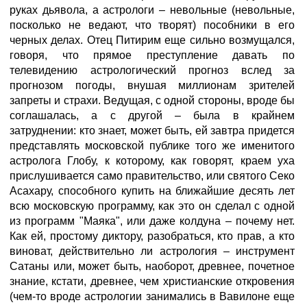
руках дьявола, а астрологи – невольные (невольные,
посколько не ведают, что творят) пособники в его
черных делах. Отец Питирим еще сильно возмущался,
говоря, что прямое преступление давать по
телевидению астрологический прогноз вслед за
прогнозом погоды, внушая миллионам зрителей
запреты и страхи. Ведущая, с одной стороны, вроде бы
соглашалась, а с другой – была в крайнем
затруднении: кто знает, может быть, ей завтра придется
представлять московской публике того же именитого
астролога Глобу, к которому, как говорят, краем уха
прислушивается само правительство, или святого Секо
Асахару, способного купить на ближайшие десять лет
всю московскую программу, как это он сделал с одной
из программ "Маяка", или даже колдуна – почему нет.
Как ей, простому диктору, разобраться, кто прав, а кто
виноват, действительно ли астрология – инструмент
Сатаны или, может быть, наоборот, древнее, почетное
знание, кстати, древнее, чем христианские откровения
(чем-то вроде астрологии занимались в Вавилоне еще