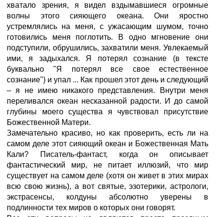
хватало зрения, я видел вздымавшиеся огромные
волны этого сияющего океана. Они яростно
устремлялись на меня, с ужасающим шумом, точно
готовились меня поглотить. В одно мгновение они
подступили, обрушились, захватили меня. Увлекаемый
ими, я задыхался. Я потерял сознание (в тексте
буквально "Я потерял все свое естественное
сознание") и упал ... Как прошел этот день и следующий
– я не имею никакого представления. Внутри меня
переливался океан несказанной радости. И до самой
глубины моего существа я чувствовал присутствие
Божественной Матери.
Замечательно красиво, но как проверить, есть ли на
самом деле этот сияющий океан и Божественная Мать
Кали? Писатель-фантаст, когда он описывает
фантастический мир, не питает иллюзий, что мир
существует на самом деле (хотя он живет в этих мирах
всю свою жизнь), а вот святые, эзотерики, астрологи,
экстрасенсы, колдуны абсолютно уверены в
подлинности тех миров о которых они говорят.