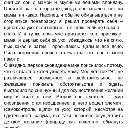
сниться сон с мамой и вкусными вещами впридачу.
Понятно, как я огорчался, когда просыпался: нет ни
мамы, ни какао. Наконец, чтобы не обманываться и не
огорчаться понапрасну, я решил проверять себя –
щипать за ухо: если больно – не сплю, если не больно –
сплю. И в ту же ночь мне приснился сон: приезжает
мама, я дергаю себя за ухо, убеждаюсь, что не сплю,
пью какао и затем... просыпаюсь. Дальше все ясно.
Сила огорчения прочно отпечатала этот сон в моей
памяти.
Очевидно, первое сновидение мне приснилось потому,
что я страстно хотел увидеть маму. Мое детское "Я", не
различавшее возможное и действительное, не
желавшее понимать обстоятельства и ждать,
выстроило во сне нужный для осуществления желаний
мир и жило в нем. Второй сон сложнее – мир
сновидения стал изощреннее, в него вошел элемент
(самоконтроль, щипок за ухо), который, несмотря на
бдительность разума, все-таки позволял осуществить
детское желание (природу, как известно, обмануть