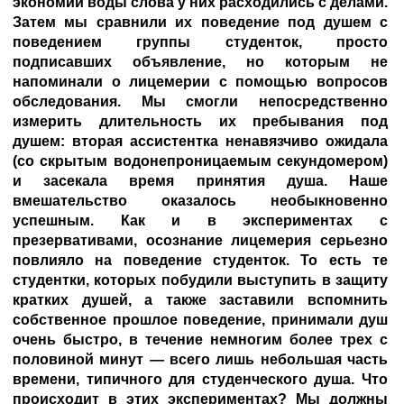
экономии воды слова у них расходились с делами.
Затем мы сравнили их поведение под душем с
поведением группы студенток, просто
подписавших объявление, но которым не
напоминали о лицемерии с помощью вопросов
обследования. Мы смогли непосредственно
измерить длительность их пребывания под
душем: вторая ассистентка ненавязчиво ожидала
(со скрытым водонепроницаемым секундомером)
и засекала время принятия душа. Наше
вмешательство оказалось необыкновенно
успешным. Как и в экспериментах с
презервативами, осознание лицемерия серьезно
повлияло на поведение студенток. То есть те
студентки, которых побудили выступить в защиту
кратких душей, а также заставили вспомнить
собственное прошлое поведение, принимали душ
очень быстро, в течение немногим более трех с
половиной минут — всего лишь небольшая часть
времени, типичного для студенческого душа. Что
происходит в этих экспериментах? Мы должны