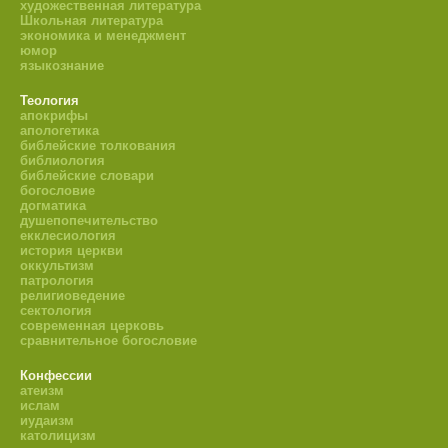
художественная литература
Школьная литература
экономика и менеджмент
юмор
языкознание
Теология
апокрифы
апологетика
библейские толкования
библиология
библейские словари
богословие
догматика
душепопечительство
екклесиология
история церкви
оккультизм
патрология
религиоведение
сектология
современная церковь
сравнительное богословие
Конфессии
атеизм
ислам
иудаизм
католицизм