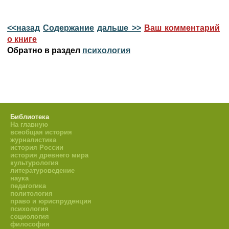
<<назад
Содержание
дальше >>
Ваш комментарий
о книге
Обратно в раздел
психология
Библиотека
На главную
всеобщая история
журналистика
история России
история древнего мира
культурология
литературоведение
наука
педагогика
политология
право и юриспруденция
психология
социология
философия