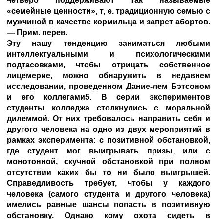
четверо поддерживают так называемые
«семейные ценности», т, е. традиционную семью с
мужчиной в качестве кормильца и запрет абортов.
— Прим. перев.
Эту нашу тенденцию заниматься любыми
интеллектуальными и психологическими
подтасовками, чтобы отрицать собственное
лицемерие, можно обнаружить в недавнем
исследовании, проведенном Дание-лем Бэтсоном
и его коллегами5. В серии экспериментов
студенты колледжа столкнулись с моральной
дилеммой. От них требовалось направить себя и
другого человека на одно из двух мероприятий в
рамках эксперимента: с позитивной обстановкой,
где студент мог выигрывать призы, или с
монотонной, скучной обстановкой при полном
отсутствии каких бы то ни было выигрышей.
Справедливость требует, чтобы у каждого
человека (самого студента и другого человека)
имелись равные шансы попасть в позитивную
обстановку. Однако кому охота сидеть в