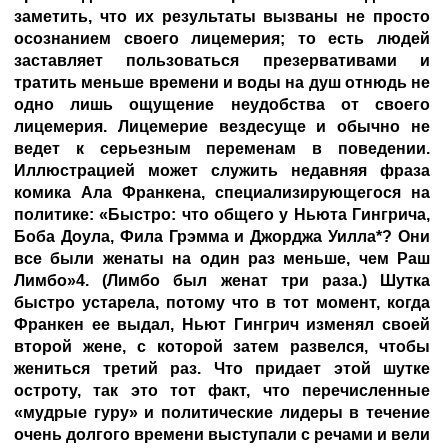
заметить, что их результаты вызваны не просто
осознанием своего лицемерия; то есть людей
заставляет пользоваться презервативами и
тратить меньше времени и воды на душ отнюдь не
одно лишь ощущение неудобства от своего
лицемерия. Лицемерие вездесуще и обычно не
ведет к серьезным переменам в поведении.
Иллюстрацией может служить недавняя фраза
комика Ала Франкена, специализирующегося на
политике: «Быстро: что общего у Ньюта Гингрича,
Боба Доула, Фила Грэмма и Джорджа Уилла*? Они
все были женаты на один раз меньше, чем Раш
Лимбо»4. (Лимбо был женат три раза.) Шутка
быстро устарела, потому что в тот момент, когда
Франкен ее выдал, Ньют Гингрич изменял своей
второй жене, с которой затем развелся, чтобы
жениться третий раз. Что придает этой шутке
остроту, так это тот факт, что перечисленные
«мудрые гуру» и политические лидеры в течение
очень долгого времени выступали с речами и вели