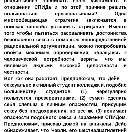
реалистичнее оценивать свою уязвимость в
отношении СПИДа и по этой причине решить
пользоваться презервативами? Одна
многообещающая стратегия заключается в
поисках способа устранить отрицание. Вместо
того чтобы пытаться расхваливать достоинства
безопасного секса с помощью непосредственной
рациональной аргументации, можно попробовать
обойти механизм опровержения, обращаясь к
человеческой потребности верить, что мы
являемся людьми высокой целостности и
честности.
Вот как она работает. Предположим, что Дейв —
сексуально активный студент колледжа и, подобно
большинству студентов, (1) нерегулярно
пользуется презервативами, (2) сумел сделать
себя слепым к личным опасностям, присущим
сексу без предохранения, но все же (3) понимает
опасности подобного секса и заражения СПИДом.
Предположим, приехав домой на каникулы, Дейв
обнаруживает, что Чарли, его шестнадцатилетний