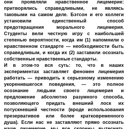
они проявляли нравственное лицемерие:
притворялись справедливыми, не являясь
таковыми на самом деле. Бэтсон и его коллеги
установили единственный способ
предотвращения морального лицемерия.
Студенты вели честную игру с наибольшей
степенью вероятности, когда им (1) напомнили о
нравственном стандарте — необходимости быть
справедливым, и когда их (2) заставили осознать
собственные нравственные стандарты.
И в этом-то вся суть: то, что в наших
экспериментах заставляет феномен лицемерия
работать — приводить к серьезному изменению
укоренившегося поведения, — это полное
осознание людьми своего лицемерия и
предложение абсолютно разумного способа,
позволяющего придать внешний лоск их
потускневшей честности (вроде использования
презервативов или более кратковременного
душа). Если нас не заставляют прямо осознать
наше лицемерие, мы все склонны вытеснить