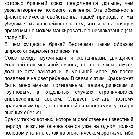
которых брачный союз продолжается дольше, чем
удовлетворение полового влечения. Эта обязанность
филогенетически свойственна нашей природе, и мы
убедимся из дальнейшего в том, что и в настоящее
время мы не можем манкировать ею безнаказанно (см.
главу XII).
В чем сущность брака? Вестермак таким образом
широко определяет это понятие:
Союз между мужчинами и женщинами, длящийся
больший или меньший период, но, во всяком случае,
дольше акта зачатия и, в меньшей мере, до после
появления на свет ребенка. В связи с этим, брак может
быть моногамным, полигамным, полиандрическим и
групповым, в отдельных случаях ограничиваясь
определенным сроком. Следует считать поэтому
правильным брак, основанный на моногамии, у птиц и
высших обезьян.
Брак у тех животных, которым свойственен известный
период течки, не основывается уже на одном только
половом инстинкте, как на эгоистическом эротизме, ибо