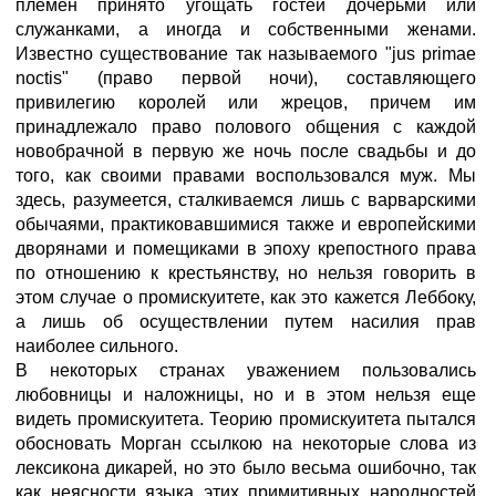
племен принято угощать гостей дочерьми или
служанками, а иногда и собственными женами.
Известно существование так называемого "jus primae
noctis" (право первой ночи), составляющего
привилегию королей или жрецов, причем им
принадлежало право полового общения с каждой
новобрачной в первую же ночь после свадьбы и до
того, как своими правами воспользовался муж. Мы
здесь, разумеется, сталкиваемся лишь с варварскими
обычаями, практиковавшимися также и европейскими
дворянами и помещиками в эпоху крепостного права
по отношению к крестьянству, но нельзя говорить в
этом случае о промискуитете, как это кажется Леббоку,
а лишь об осуществлении путем насилия прав
наиболее сильного.
В некоторых странах уважением пользовались
любовницы и наложницы, но и в этом нельзя еще
видеть промискуитета. Теорию промискуитета пытался
обосновать Морган ссылкою на некоторые слова из
лексикона дикарей, но это было весьма ошибочно, так
как неясности языка этих примитивных народностей