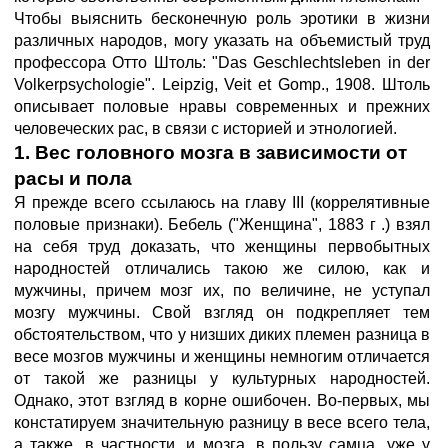
Чтобы выяснить бесконечную роль эротики в жизни
различных народов, могу указать на объемистый труд
профессора Отто Штоль: "Das Geschlechtsleben in der
Volkerpsychologie". Leipzig, Veit et Gomp., 1908. Штоль
описывает половые нравы современных и прежних
человеческих рас, в связи с историей и этнологией.
1. Вес головного мозга в зависимости от
расы и пола
Я прежде всего ссылаюсь на главу III (коррелятивные
половые признаки). Бебель ("Женщина", 1883 г .) взял
на себя труд доказать, что женщины первобытных
народностей отличались такою же силою, как и
мужчины, причем мозг их, по величине, не уступал
мозгу мужчины. Свой взгляд он подкрепляет тем
обстоятельством, что у низших диких племен разница в
весе мозгов мужчины и женщины немногим отличается
от такой же разницы у культурных народностей.
Однако, этот взгляд в корне ошибочен. Во-первых, мы
констатируем значительную разницу в весе всего тела,
а также, в частности, и мозга, в пользу самца, уже у