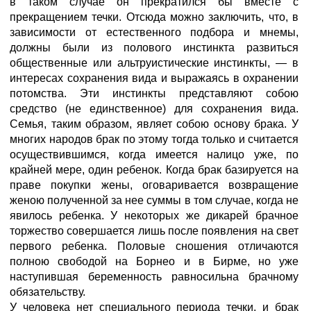
в таком случае он прекратился бы вместе с
прекращением течки. Отсюда можно заключить, что, в
зависимости от естественного подбора и мнемы,
должны были из полового инстинкта развиться
общественные или альтруистические инстинкты, — в
интересах сохранения вида и выражаясь в охранении
потомства. Эти инстинкты представляют собою
средство (не единственное) для сохранения вида.
Семья, таким образом, являет собою основу брака. У
многих народов брак по этому тогда только и считается
осуществившимся, когда имеется налицо уже, по
крайней мере, один ребенок. Когда брак базируется на
праве покупки жены, оговаривается возвращение
женою полученной за нее суммы в том случае, когда не
явилось ребенка. У некоторых же дикарей брачное
торжество совершается лишь после появления на свет
первого ребенка. Половые сношения отличаются
полною свободой на Борнео и в Бирме, но уже
наступившая беременность равносильна брачному
обязательству.
У человека нет специального периода течки, и брак