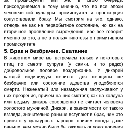
за промискуитет, мы же, в свою очередь,
присоединяемся к тому мнению, что во все эпохи
человеческой культуры промискуитет и проституция
сопутствовали браку. Мы смотрим на это, однако,
отнюдь не как на первобытное состояние, но как на
вторичное проявление вырождения, ибо все говорит
именно за это, а не в пользу гипотезы о примитивном
промискуитете.
5. Брак и безбрачие. Сватание
В животном мире мы встречаем только у некоторых
птиц по смерти супруга (у самки, и то редко)
добровольное половое воздержание. У дикарей
каждый индивидуум женится, для женщины же
безбрачие или состояние вдовства уподобляется
смерти. Неженатый или незамужняя заслуживают у
них презрения, причем на них смотрят, как на колдуна
или ведьму; дикарь совершенно не считает человека
холостого мужчиной. Дикари, в зависимости от такого
взгляда, значительно раньше вступают в брак, чем это
принято у культурных народов, причем иногда даже
раньше, чем можно было бы ожидать оплодотворения