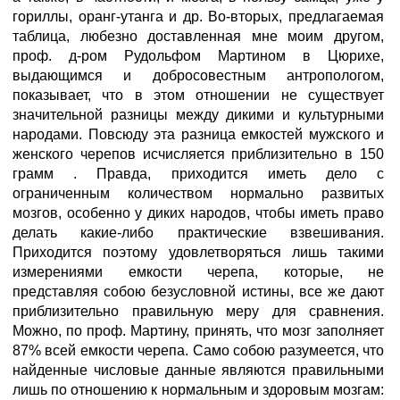
гориллы, оранг-утанга и др. Во-вторых, предлагаемая
таблица, любезно доставленная мне моим другом,
проф. д-ром Рудольфом Мартином в Цюрихе,
выдающимся и добросовестным антропологом,
показывает, что в этом отношении не существует
значительной разницы между дикими и культурными
народами. Повсюду эта разница емкостей мужского и
женского черепов исчисляется приблизительно в 150
грамм . Правда, приходится иметь дело с
ограниченным количеством нормально развитых
мозгов, особенно у диких народов, чтобы иметь право
делать какие-либо практические взвешивания.
Приходится поэтому удовлетворяться лишь такими
измерениями емкости черепа, которые, не
представляя собою безусловной истины, все же дают
приблизительно правильную меру для сравнения.
Можно, по проф. Мартину, принять, что мозг заполняет
87% всей емкости черепа. Само собою разумеется, что
найденные числовые данные являются правильными
лишь по отношению к нормальным и здоровым мозгам: