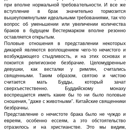
при вполне нормальной требовательности. И все же
вступление в брак значительно тормозится
вышеупомянутыми идеальными требованиями, так что
вопрос об уменьшении или увеличении количества
браков в будущем Вестермарком вполне резонно
оставляется открытым.
Половые отношения в представлении некоторых
дикарей являются воплощением чего-то нечистого и
возбуждающего стыдливость, и на этих основах и
покоится религиозное безбрачие. Целомудренные
девушки, как весталки у римлян, считались
священными. Таким образом, святою и чистою
считается мать Будды, который зачат
сверхъестественно. Буддийскому монаху
воспрещается иметь какие бы то ни было половые
сношения, "даже с животными". Китайские священники
безбрачны.
Представление о нечистоте брака было не чуждо и
евреям, особенно ессеям, а это обстоятельство
отразилось и на христианстве. Это мы видим,