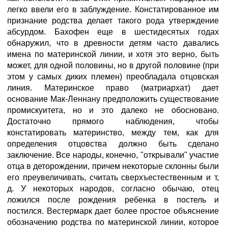
легко ввели его в заблуждение. Констатированное им
признание родства делает такого рода утверждение
абсурдом. Бахофен еще в шестидесятых годах
обнаружил, что в древности детям часто давались
имена по материнской линии, и хотя это верно, быть
может, для одной половины, но в другой половине (при
этом у самых диких племен) преобладала отцовская
линия. Материнское право (матриархат) дает
основание Мак-Леннану предположить существование
промискуитета, но и это далеко не обосновано.
Достаточно прямого наблюдения, чтобы
констатировать материнство, между тем, как для
определения отцовства должно быть сделано
заключение. Все народы, конечно, "открывали" участие
отца в деторождении, причем некоторые склонны были
его преувеличивать, считать сверхъестественным и т,
д. У некоторых народов, согласно обычаю, отец
ложился после рождения ребенка в постель и
постился. Вестермарк дает более простое объяснение
обозначению родства по материнской линии, которое