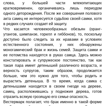
слова, у большей части млекопитающих
кратковременен, органичиваясь лишь периодом
одного деторождения. После же совершения полового
акта самец не интересуется судьбою своей самки, хотя
в редких случаях создает ей защиту.
Что касается человекообразных обезьян (оранг-
утангов, шимпанзе, горилл и гиббонов), то, поскольку
доступно было следить за их нравами в условиях
естественного состояния, у них обнаружены
моногамический брак и жизнь семей. Защита самки и
ее потомства находятся в руках самца. Здесь можно
констатировать и супружеское постоянство, так как
такая пара имеет детенышей различного возраста, и
верность супругов, таким образом, продолжается
больше, чем это нужно для того, чтобы родить и
вырастить детеныша. В то время, когда самка с
детенышами находится в своем гнезде на дереве,
самец, расположившись у подножия дерева, готов
отразить всякую грозящую его семье опасность.
Вестермарк полагает, что брак именно в такой форме