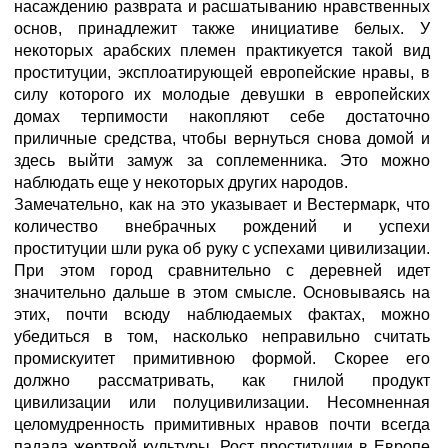
насаждению разврата и расшатыванию нравственных
основ, принадлежит также инициативе белых. У
некоторых арабских племен практикуется такой вид
проституции, эксплоатирующей европейские нравы, в
силу которого их молодые девушки в европейских
домах терпимости накопляют себе достаточно
приличные средства, чтобы вернуться снова домой и
здесь выйти замуж за соплеменника. Это можно
наблюдать еще у некоторых других народов.
Замечательно, как на это указывает и Вестермарк, что
количество внебрачных рождений и успехи
проституции шли рука об руку с успехами цивилизации.
При этом город сравнительно с деревней идет
значительно дальше в этом смысле. Основываясь на
этих, почти всюду наблюдаемых фактах, можно
убедиться в том, насколько неправильно считать
промискуитет примитивною формой. Скорее его
должно рассматривать, как гнилой продукт
цивилизации или полуцивилизации. Несомненная
целомудренность примитивных нравов почти всегда
падала жертвой культуры. Рост проституции в Европе