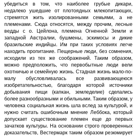
убедиться в том, что наиболее грубые дикари,
недалеко ушедшие от плотоядных млекопитающих,
стремятся жить изолированными семьями, а не
племенами. Сюда относятся, между прочим, лесные
ведды с о. Цейлона, племена Огненной Земли и
западной Австралии, бушмены, эскимосы и дикие
бразильские индийцы. Им при таких условиях легче
находить пропитание. Пещерные люди, без сомнения,
исходили из тех же соображений. Таким образом,
можно предположить, что первобытные люди вели
охотничью и семейную жизнь. Стадная жизнь мало-по-
малу обусловливалась все развивающеюся
изобретательностью, благодаря которой источники
добывания пищи (капкан, земледелие) сделались
более разнообразными и обильными. Таким образом, у
человека социальная жизнь шла вслед за культурой, и
нужно считать ошибочным мнение Леббока, который
допускает существование племен еще до первых
зачатков культуры. На основании строго проверенных
доказательств, Вестермарк таким образом резюмирует