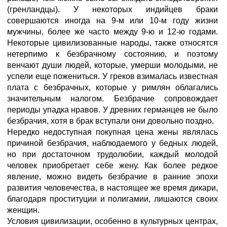
(гренландцы). У некоторых индийцев браки
совершаются иногда на 9-м или 10-м году жизни
мужчины, более же часто между 9-ю и 12-ю годами.
Некоторые цивилизованные народы, также относятся
нетерпимо к безбрачному состоянию, и поэтому
венчают души людей, которые, умерши молодыми, не
успели еще пожениться. У греков взималась известная
плата с безбрачных, которые у римлян облагались
значительным налогом. Безбрачие сопровождает
периоды упадка нравов. У древних германцев не было
безбрачия, хотя в брак вступали они довольно поздно.
Нередко недоступная покупная цена жены являлась
причиной безбрачия, наблюдаемого у бедных людей,
но при достаточном трудолюбии, каждый молодой
человек приобретает себе жену. Как более редкое
явление, можно видеть безбрачие в ранние эпохи
развития человечества, в настоящее же время дикари,
благодаря проституции и полигамии, лишаются своих
женщин.
Условия цивилизации, особенно в культурных центрах,