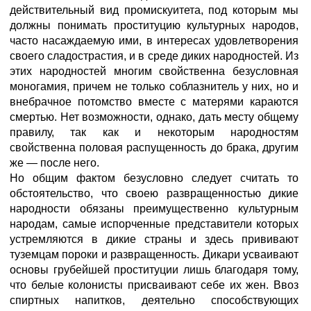
действительный вид промискуитета, под которым мы
должны понимать проституцию культурных народов,
часто насаждаемую ими, в интересах удовлетворения
своего сладострастия, и в среде диких народностей. Из
этих народностей многим свойственна безусловная
моногамия, причем не только соблазнитель у них, но и
внебрачное потомство вместе с матерями караются
смертью. Нет возможности, однако, дать месту общему
правилу, так как и некоторым народностям
свойственна половая распущенность до брака, другим
же — после него.
Но общим фактом безусловно следует считать то
обстоятельство, что своею развращенностью дикие
народности обязаны преимущественно культурным
народам, самые испорченные представители которых
устремляются в дикие страны и здесь прививают
туземцам пороки и развращенность. Дикари усваивают
основы грубейшей проституции лишь благодаря тому,
что белые колонисты присваивают себе их жен. Ввоз
спиртных напитков, деятельно способствующих