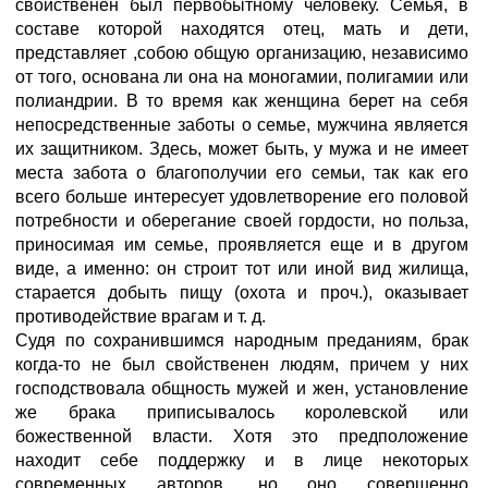
свойственен был первобытному человеку. Семья, в
составе которой находятся отец, мать и дети,
представляет ,собою общую организацию, независимо
от того, основана ли она на моногамии, полигамии или
полиандрии. В то время как женщина берет на себя
непосредственные заботы о семье, мужчина является
их защитником. Здесь, может быть, у мужа и не имеет
места забота о благополучии его семьи, так как его
всего больше интересует удовлетворение его половой
потребности и оберегание своей гордости, но польза,
приносимая им семье, проявляется еще и в другом
виде, а именно: он строит тот или иной вид жилища,
старается добыть пищу (охота и проч.), оказывает
противодействие врагам и т. д.
Судя по сохранившимся народным преданиям, брак
когда-то не был свойственен людям, причем у них
господствовала общность мужей и жен, установление
же брака приписывалось королевской или
божественной власти. Хотя это предположение
находит себе поддержку и в лице некоторых
современных авторов, но оно совершенно