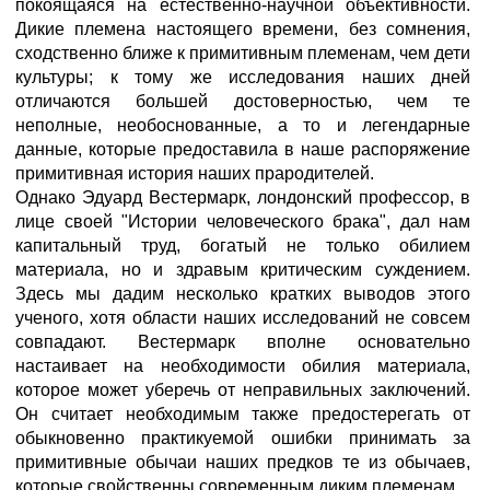
покоящаяся на естественно-научной объективности.
Дикие племена настоящего времени, без сомнения,
сходственно ближе к примитивным племенам, чем дети
культуры; к тому же исследования наших дней
отличаются большей достоверностью, чем те
неполные, необоснованные, а то и легендарные
данные, которые предоставила в наше распоряжение
примитивная история наших прародителей.
Однако Эдуард Вестермарк, лондонский профессор, в
лице своей "Истории человеческого брака", дал нам
капитальный труд, богатый не только обилием
материала, но и здравым критическим суждением.
Здесь мы дадим несколько кратких выводов этого
ученого, хотя области наших исследований не совсем
совпадают. Вестермарк вполне основательно
настаивает на необходимости обилия материала,
которое может уберечь от неправильных заключений.
Он считает необходимым также предостерегать от
обыкновенно практикуемой ошибки принимать за
примитивные обычаи наших предков те из обычаев,
которые свойственны современным диким племенам.