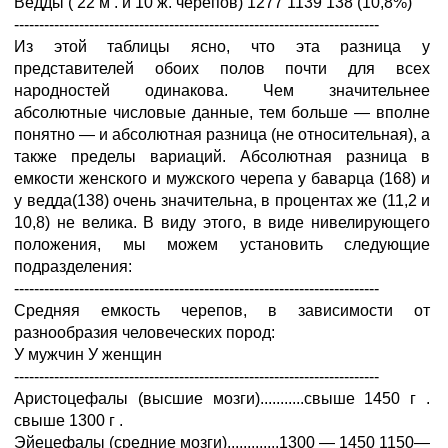
Ведды ( 22 м . и 10 ж. черепов) 1277 1139 138 (10,8%)
-------------------------------------------------------------------------
Из этой таблицы ясно, что эта разница у
представителей обоих полов почти для всех
народностей одинакова. Чем значительнее
абсолютные числовые данные, тем больше — вполне
понятно — и абсолютная разница (не относительная), а
также пределы вариаций. Абсолютная разница в
емкости женского и мужского черепа у баварца (168) и
у ведда(138) очень значительна, в процентах же (11,2 и
10,8) не велика. В виду этого, в виде нивелирующего
положения, мы можем установить следующие
подразделения:
-------------------------------------------------------------------------
Средняя емкость черепов, в зависимости от
разнообразия человеческих пород:
У мужчин У женщин
-------------------------------------------------------------------------
Аристоцефалы (высшие мозги)...........свыше 1450 г .
свыше 1300 г .
Эйецефалы (средние мозги).............1300 — 1450 1150—