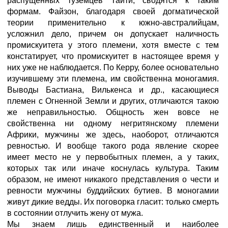
распущенных туземцев Таити, сводятся к таким
формам. Файзон, благодаря своей догматической
теории применительно к южно-австралийцам,
усложнил дело, причем он допускает наличность
промискуитета у этого племени, хотя вместе с тем
констатирует, что промискуитет в настоящее время у
них уже не наблюдается. По Керру, более основательно
изучившему эти племена, им свойственна моногамия.
Выводы Бастиана, Вилькенса и др., касающиеся
племен с Огненной Земли и других, отличаются такою
же неправильностью. Общность жен вовсе не
свойственна ни одному негритянскому племени
Африки, мужчины же здесь, наоборот, отличаются
ревностью. И вообще такого рода явление скорее
имеет место не у первобытных племен, а у таких,
которых так или иначе коснулась культура. Таким
образом, не имеют никакого представления о чести и
ревности мужчины буддийских бутиев. В моногамии
живут дикие ведды. Их поговорка гласит: только смерть
в состоянии отлучить жену от мужа.
Мы знаем лишь единственный и наиболее