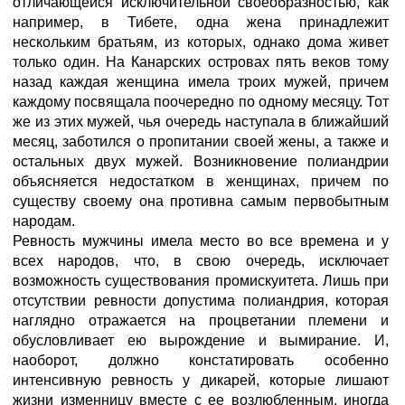
отличающейся исключительной своеобразностью, как
например, в Тибете, одна жена принадлежит
нескольким братьям, из которых, однако дома живет
только один. На Канарских островах пять веков тому
назад каждая женщина имела троих мужей, причем
каждому посвящала поочередно по одному месяцу. Тот
же из этих мужей, чья очередь наступала в ближайший
месяц, заботился о пропитании своей жены, а также и
остальных двух мужей. Возникновение полиандрии
объясняется недостатком в женщинах, причем по
существу своему она противна самым первобытным
народам.
Ревность мужчины имела место во все времена и у
всех народов, что, в свою очередь, исключает
возможность существования промискуитета. Лишь при
отсутствии ревности допустима полиандрия, которая
наглядно отражается на процветании племени и
обусловливает ею вырождение и вымирание. И,
наоборот, должно констатировать особенно
интенсивную ревность у дикарей, которые лишают
жизни изменницу вместе с ее возлюбленным, иногда