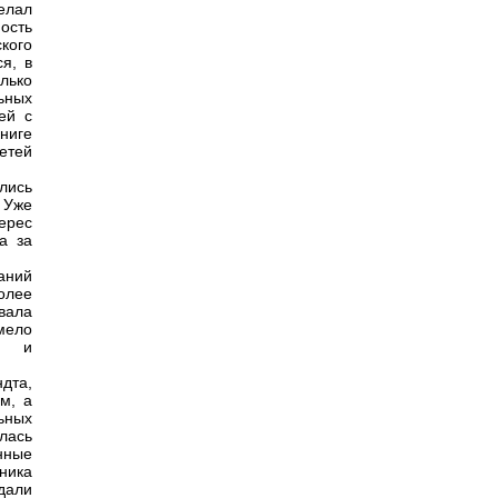
елал
ость
кого
я, в
лько
ьных
ей с
ниге
етей
лись
 Уже
ерес
а за
аний
олее
вала
мело
го и
дта,
м, а
ьных
лась
нные
ника
дали