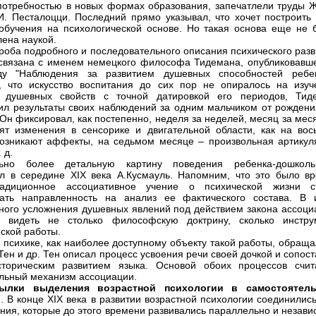
потребностью в новых формах образования, запечатлели труды Ж
И. Песталоцци. Последний прямо указывал, что хочет построить 
обучения на психологической основе. Но такая основа еще не 
лена наукой.
роба подробного и последовательного описания психического разв
связана с именем немецкого философа Тидемана, опубликовавше
ду "Наблюдения за развитием душевных способностей ребен
, что искусство воспитания до сих пор не опиралось на изуч
я душевных свойств с точной датировкой его периодов, Тид
ил результаты своих наблюдений за одним мальчиком от рождени
. Он фиксировал, как постепенно, неделя за неделей, месяц за ме
ят изменения в сенсорике и двигательной области, как на вос
озникают аффекты, на седьмом месяце – произвольная артикул
. д.
льно более детальную картину поведения ребенка-дошколь
л в середине XIX века А.Кусмауль. Напомним, что это было вр
радиционное ассоциативное учение о психической жизни с
тать направленность на анализ ее фактического состава. В 
ного усложнения душевных явлений под действием закона ассоци
и видеть не столько философскую доктрину, сколько инстру
ской работы.
й психике, как наиболее доступному объекту такой работы, обращ
.Тен и др. Тен описал процесс усвоения речи своей дочкой и сопос
сторическим развитием языка. Основой обоих процессов счит
льный механизм ассоциации.
ылки выделения возрастной психологии в самостоятел
ь
. В конце XIX века в развитии возрастной психологии соединилис
ния, которые до этого времени развивались параллельно и незави