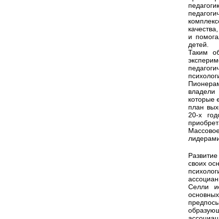
педагог
педагог
комплек
качества
и помога
детей.
Таким о
экспери
педагог
психолог
Пионерам
владели
которые 
план вых
20-х год
приобрет
Массовое
лидерами
Развитие
своих ос
психол
ассоциан
Селли и
основных
предпос
образую
ассоциа