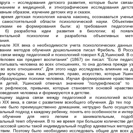
друга – исследования детского развития, которые были связа
знанием и медициной, и этнографические исследования детст
авным образом, изучение детских игр и сказок.
 время детская психология начала наконец, осознаваться учены
е самостоятельной области психологической науки. Объектив
ылками ее формирования были: а) требования педагогиче
и; б) разработка идеи развития в биологии; в) появл
ментальной психологии и разработка объективных мет
ания.
чале XIX века о необходимости учета психологических данных
вании методов обучения дошкольников писал Фребель. В Росс
 связи между педагогикой и психологией говорил К.Д.Ушинский. В 
Человек как предмет воспитания" (1867) он писал: "Если педаго
спитывать человека во всех отношениях, то она должна прежде уз
 во всех отношениях". Для этого надо исследовать влияние на д
рм культуры, как язык, религия, право, искусство, которые Ушин
образующими психики человека. Изучая формирование нравствен
ия детей, Ушинский отмечал значение "полурефлексов" то 
х рефлексов, привычек, которые становятся основой нравстве
поведения человека и формируются в детстве.
оящему задача связи между педагогикой и психологией вста
 XIX века, в связи с развитием всеобщего обучения. До тех пор 
ние было преимущественно домашним, нетрудно было осуществ
альный подход к каждому ребенку, понять его особенности и инте
ь обучение для него легким и занимательным, подоб
альный темп обучения. В то же время при большом количестве дет
массовой школы такой индивидуальный подбор адекватных методик
твим. Поэтому было необходимо исследовать общие для всех д