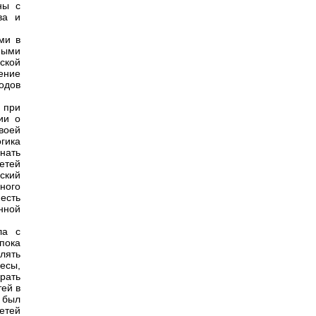
ны с
ва и
ми в
ными
ской
ение
одов
 при
ии о
своей
гика
нать
етей
ский
ного
есть
нной
ла с
пока
лять
ресы,
рать
ей в
 был
етей