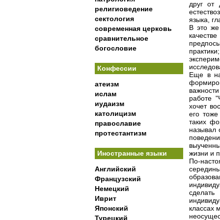
друг от 
религиоведение
естество
сектология
языка, гл
В это же
современная церковь
качеств
сравнительное
предпос
богословие
практик
экспери
исследов
Конфессии
Еще в на
формиро
атеизм
важности
ислам
работе "
иудаизм
хочет во
католицизм
его тоже
таких фо
православие
называл 
протестантизм
поведен
выученны
Иностранные языки
жизни и 
По-наст
Английский
середины
образова
Французский
индивиду
Немецкий
сделат
Иврит
индивиду
Японский
классах 
неосущес
Турецкий