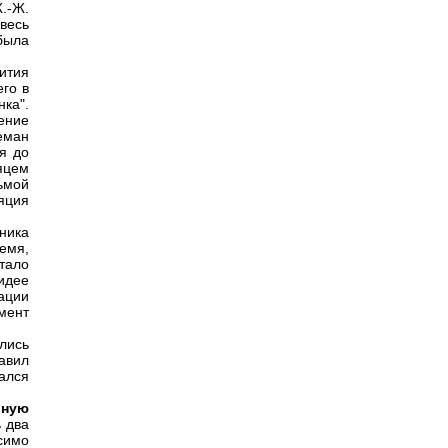
.-Ж.
весь
была
ития
го в
ка".
ение
еман
я до
сяцем
ьмой
яция
ника
емя,
тало
идее
ации
мент
ались
тавил
ался
ьную
ь два
симо