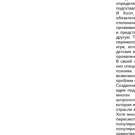
определе
подготавл
И Холл,
обязател
отклоне
проживан
и предст
другую. 
пережило
игре, ко
детские и
проявлен
В своей 
них спец
психики.
возможн
проблем с
Созданна
идее пед
многих 
антропол
которая 
отрасли 
Хотя мно
пересмот
популярн
популя
ориентир