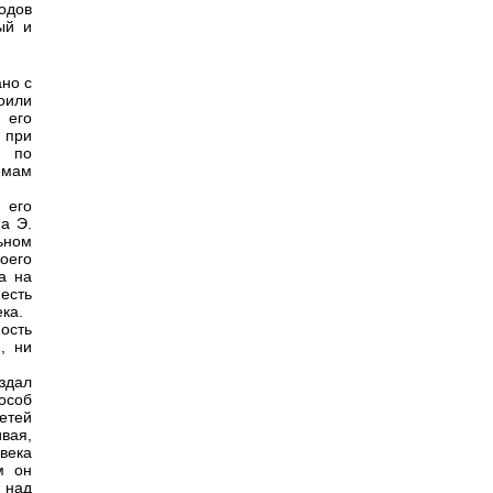
одов
ый и
ано с
оили
 его
 при
ю по
емам
 его
а Э.
ьном
оего
а на
есть
ка.
ость
, ни
здал
особ
етей
ивая,
овека
м он
 над