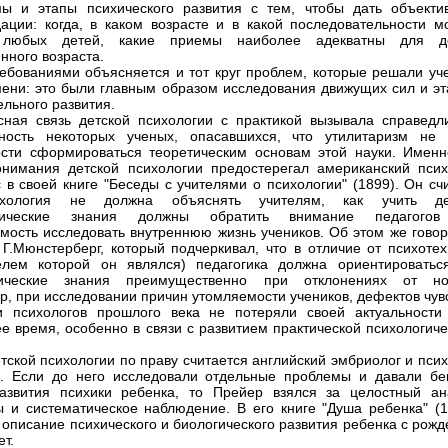
ы и этапы психического развития с тем, чтобы дать объекти
ации: когда, в каком возрасте и в какой последовательности м
 любых детей, какие приемы наиболее адекватны для д
нного возраста.
ебованиями объясняется и тот круг проблем, которые решали уч
мени: это были главным образом исследования движущих сил и эт
ельного развития.
сная связь детской психологии с практикой вызывала справедл
нность некоторых ученых, опасавшихся, что утилитаризм не 
сти сформироваться теоретическим основам этой науки. Именн
онимания детской психологии предостерегал американский псих
 в своей книге "Беседы с учителями о психологии" (1899). Он сч
хология не должна объяснять учителям, как учить де
гические знания должны обратить внимание педагого
мость исследовать внутреннюю жизнь учеников. Об этом же говор
 Г.Мюнстерберг, который подчеркивал, что в отличие от психотех
елем которой он являлся) педагогика должна ориентироватьс
гические знания преимущественно при отклонениях от н
р, при исследовании причин утомляемости учеников, дефектов чувс
и психологов прошлого века не потеряли своей актуальности
е время, особенно в связи с развитием практической психологиче
тской психологии по праву считается английский эмбриолог и пси
. Если до него исследовали отдельные проблемы и давали бе
азвития психики ребенка, то Прейер взялся за целостный ан
 и систематическое наблюдение. В его книге "Душа ребенка" (1
 описание психического и биологического развития ребенка с рож
ет.