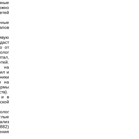
вные
ожно
етей
еные
апов
ивую
даст
о от
олог
итал,
тей.
в на
ил и
ники
я на
ормы
тв).
 и в
ской
холог
глые
ализ
882)
дения