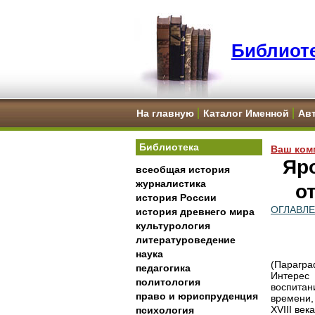
Библиоте
На главную
Каталог Именной
Ав
Библиотека
Ваш ком
Яр
всеобщая история
журналистика
о
история России
ОГЛАВЛ
история древнего мира
культурология
литературоведение
наука
(Парагра
педагогика
Интерес
политология
воспитан
право и юриспруденция
времени,
XVIII ве
психология