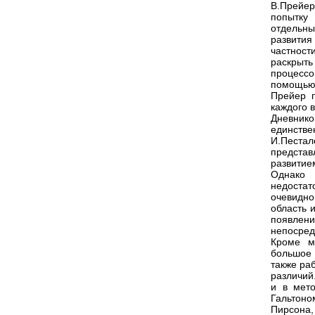
В.Прейер
попытку
отдельны
развития
частност
раскрыт
процессо
помощью
Прейер п
каждого в
Дневник
единств
И.Пестал
предста
развитие
Однако
недоста
очевидно
область 
появлен
непосред
Кроме м
большое 
также ра
различий
и в мето
Гальтон
Пирсона